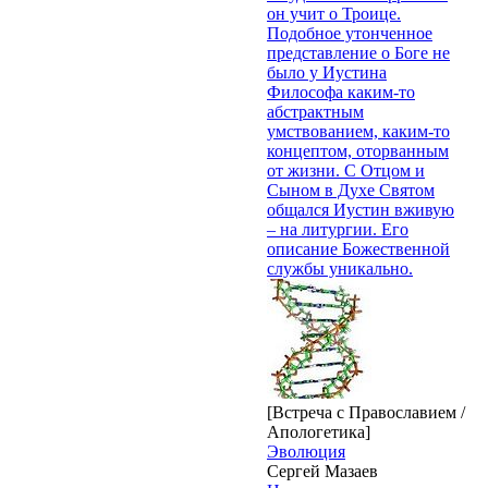
он учит о Троице.
Подобное утонченное
представление о Боге не
было у Иустина
Философа каким-то
абстрактным
умствованием, каким-то
концептом, оторванным
от жизни. С Отцом и
Сыном в Духе Святом
общался Иустин вживую
– на литургии. Его
описание Божественной
службы уникально.
[Встреча с Православием /
Апологетика]
Эволюция
Сергей Мазаев