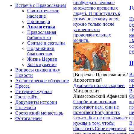
пробуждать великое
Встреча с Православием
Г
множество крещеных
Святоотеческое
людей. И приступать к
наследие
этому нелегкому делу
Ц
Проповеди
нужно только после
ру
Апологетика
усиленных и
«
Православная
продолжительных
н
библиотека
молитв.
«
Святые и святыни
ос
Подвижники
р
благочестия
Жизнь Церкви
П
Богослужение
Вопросы священнику
В
[Встреча с Православием /
Новости
но
Апологетика]
Аналитическое обозрение
«
Духовная польза скорбей
Пресса
В.
Митрополит
Интернет-журнал
О
Лимассольский Афанасий
Гость сайта
ко
Скорби и испытания
Документы истории
гр
помогают нам, они не
Полемика
це
помогают Богу понять
Сретенский монастырь
с
что-то. Бог не испытывает
Фотогалереи
В.
нужды в том, чтобы
С
обогатить Свое ведение о
не
нас; испытания помогают