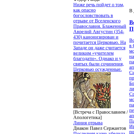
Ниже речь пойдет о том,
как опасно
В 
богословствовать в
отрыве от Вселенского
В
Православия. Блаженный
П
Аврелий Августин (354-
430) канонизирован и
В
почитается Церковью. На
в 
Западе он даже считается
м
великим «учителем
на
благодати». Однако и у
па
святых были сочинения,
ап
Церковью осужденные.
Си
пр
Бо
ли
С
мо
па
п
[Встреча с Православием /
ап
Апологетика]
П
Линия отрыва
И
Диакон Павел Сержантов
п
Последняя казнь убедила