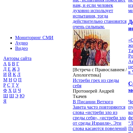
из
нам, и если человек
м
духовно использует
испытания, тогда
действительно становится
Д
очень сильным.
и
Мониторинг СМИ
«О
Аудио
жи
Видео
Т
Р
Авторы сайта
Ан
А
Б
В
Г
це
Д
Е
Ж
З
[Встреча с Православием /
в 
И
Й
К
Л
Апологетика]
М
Н
О
П
Истреби грех из среды
С
Р
С
Т
У
себя
м
Ф
Х
Ц
Ч
Протоиерей Андрей
Ш
Щ
Э
Ю
Ткачев
Я
Че
В Писании Ветхого
пу
Завета часто повторяются
к
слова «истреби зло из
ф
среды себя», «истреби зло
“Л
от среды Израиля». Эти
П
слова касаются повелений