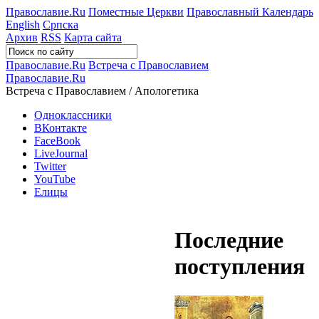
Православие.Ru
Поместные Церкви
Православный Календарь
English
Српска
Архив
RSS
Карта сайта
Православие.Ru
Встреча с Православием
Православие.Ru
Встреча с Православием / Апологетика
Одноклассники
ВКонтакте
FaceBook
LiveJournal
Twitter
YouTube
Елицы
Последние
поступления