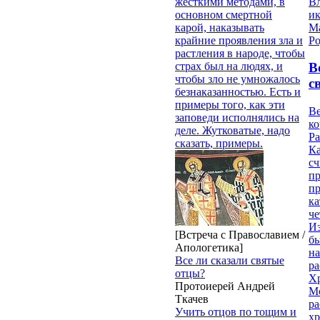
В
жесткими методами, в
и
основном смертной
М
карой, наказывать
Ро
крайние проявления зла и
растления в народе, чтобы
страх был на людях, и
В
чтобы зло не умножалось
с
безнаказанностью. Есть и
примеры того, как эти
Ве
заповеди исполнялись на
к
деле. Жутковатые, надо
Ра
сказать, примеры.
Ка
сч
п
п
ка
ч
Из
[Встреча с Православием /
бы
Апологетика]
на
Все ли сказали святые
ра
отцы?
Х
Протоиерей Андрей
М
Ткачев
ра
Учить отцов по тощим и
х