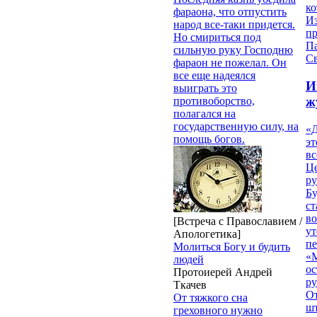
ко
фараона, что отпустить
И
народ все-таки придется.
п
Но смириться под
П
сильную руку Господню
Св
фараон не пожелал. Он
все еще надеялся
И
выиграть это
ж
противоборство,
полагался на
государственную силу, на
«Д
помощь богов.
эт
вс
Ц
ру
Б
ст
в
[Встреча с Православием /
ут
Апологетика]
п
Молиться Богу и будить
«
людей
ос
Протоиерей Андрей
р
Ткачев
От
От тяжкого сна
ш
греховного нужно