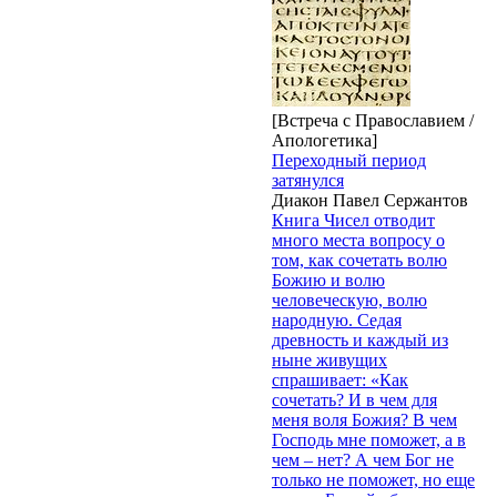
[Встреча с Православием /
Апологетика]
Переходный период
затянулся
Диакон Павел Сержантов
Книга Чисел отводит
много места вопросу о
том, как сочетать волю
Божию и волю
человеческую, волю
народную. Седая
древность и каждый из
ныне живущих
спрашивает: «Как
сочетать? И в чем для
меня воля Божия? В чем
Господь мне поможет, а в
чем – нет? А чем Бог не
только не поможет, но еще