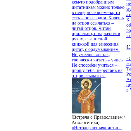
кем-то подобранным
н
цитатникам можно только
му
в пещерные времена, то
ат
есть – не сегодня. Хочешь
К
на отцов ссылаться –
об
читай отцов. Читай
ро
прилежно, с маркером в
«т
руках, с записной
книжкой для занесения
С
цитат, с обдумыванием.
Не умеешь вот так,
«О
творчески читать – учись.
жи
Не способен учиться –
Т
прошу тебя: перестань на
Р
отцов ссылаться.
Ан
це
в 
[Встреча с Православием /
Апологетика]
«Нетолерантная» истина