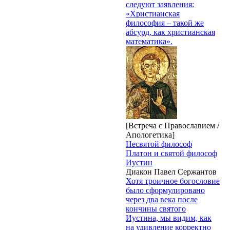
следуют заявления:
«Христианская
философия – такой же
абсурд, как христианская
математика».
[Встреча с Православием /
Апологетика]
Несвятой философ
Платон и святой философ
Иустин
Диакон Павел Сержантов
Хотя троичное богословие
было сформулировано
через два века после
кончины святого
Иустина, мы видим, как
на удивление корректно