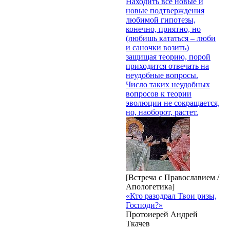
Находить все новые и
новые подтверждения
любимой гипотезы,
конечно, приятно, но
(любишь кататься – люби
и саночки возить)
защищая теорию, порой
приходится отвечать на
неудобные вопросы.
Число таких неудобных
вопросов к теории
эволюции не сокращается,
но, наоборот, растет.
[Встреча с Православием /
Апологетика]
«Кто разодрал Твои ризы,
Господи?»
Протоиерей Андрей
Ткачев