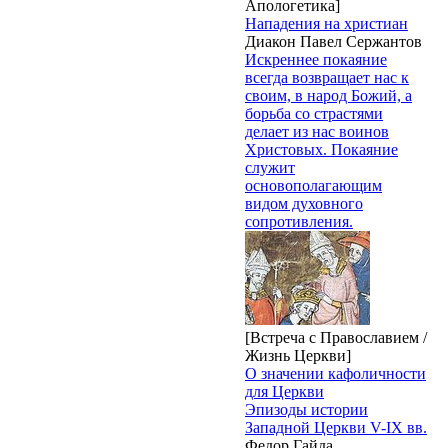
Апологетика]
Нападения на христиан
Диакон Павел Сержантов
Искреннее покаяние
всегда возвращает нас к
своим, в народ Божий, а
борьба со страстями
делает из нас воинов
Христовых. Покаяние
служит
основополагающим
видом духовного
сопротивления.
[Встреча с Православием /
Жизнь Церкви]
О значении кафоличности
для Церкви
Эпизоды истории
Западной Церкви V-IX вв.
Федор Гайда