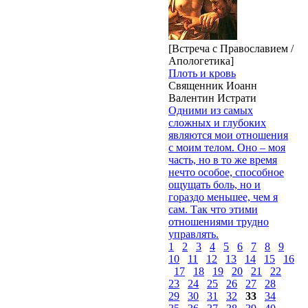
[Встреча с Православием /
Апологетика]
Плоть и кровь
Священник Иоанн
Валентин Истрати
Одними из самых
сложных и глубоких
являются мои отношения
с моим телом. Оно – моя
часть, но в то же время
нечто особое, способное
ощущать боль, но и
гораздо меньшее, чем я
сам. Так что этими
отношениями трудно
управлять.
1
2
3
4
5
6
7
8
9
10
11
12
13
14
15
16
17
18
19
20
21
22
23
24
25
26
27
28
29
30
31
32
33
34