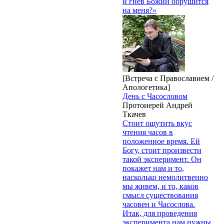
и гнев Божий обрушится
на меня?»
[Встреча с Православием /
Апологетика]
День с Часословом
Протоиерей Андрей
Ткачев
Стоит ощутить вкус
чтения часов в
положенное время. Ей
Богу, стоит произвести
такой эксперимент. Он
покажет нам и то,
насколько немолитвенно
мы живем, и то, каков
смысл существования
часовен и Часослова.
Итак, для проведения
эксперимента нам нужны