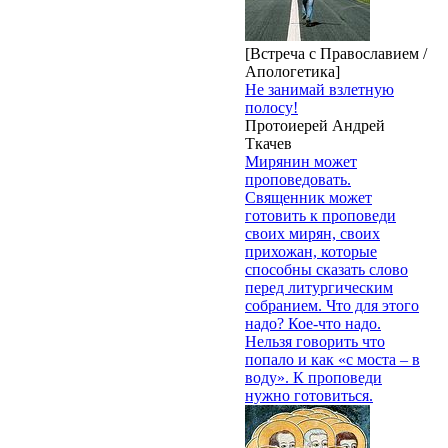
[Встреча с Православием /
Апологетика]
Не занимай взлетную
полосу!
Протоиерей Андрей
Ткачев
Мирянин может
проповедовать.
Священник может
готовить к проповеди
своих мирян, своих
прихожан, которые
способны сказать слово
перед литургическим
собранием. Что для этого
надо? Кое-что надо.
Нельзя говорить что
попало и как «с моста – в
воду». К проповеди
нужно готовиться.