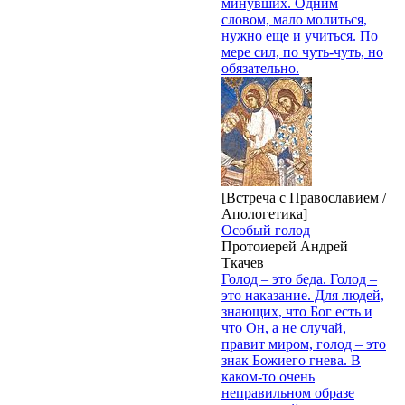
минувших. Одним
словом, мало молиться,
нужно еще и учиться. По
мере сил, по чуть-чуть, но
обязательно.
[Встреча с Православием /
Апологетика]
Особый голод
Протоиерей Андрей
Ткачев
Голод – это беда. Голод –
это наказание. Для людей,
знающих, что Бог есть и
что Он, а не случай,
правит миром, голод – это
знак Божиего гнева. В
каком-то очень
неправильном образе