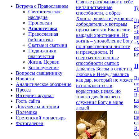
Святые раскрывают в себе
Встреча с Православием
не таинственные
Г
Святоотеческое
способности, а образ
наследие
Христа, являя те духовные
Ц
Проповеди
добродетели, к которым
ру
Апологетика
призывается в Евангелии
«
Православная
каждый христианин. Их
н
библиотека
жизнь – уподобление Богу
«
Святые и святыни
по нравственной чистоте
ос
Подвижники
и праведности. И
р
благочестия
сверхъестественные
Жизнь Церкви
способности святых
П
Богослужение
давались Богом в ответ на
Вопросы священнику
любовь к Нему, давались
В
Новости
как дар, который не может
но
Аналитическое обозрение
использоваться в
«
Пресса
корыстных целях, но
В.
Интернет-журнал
только для большего
О
Гость сайта
служения Богу в мире
ко
Документы истории
людей.
гр
Полемика
це
Сретенский монастырь
с
Фотогалереи
В.
С