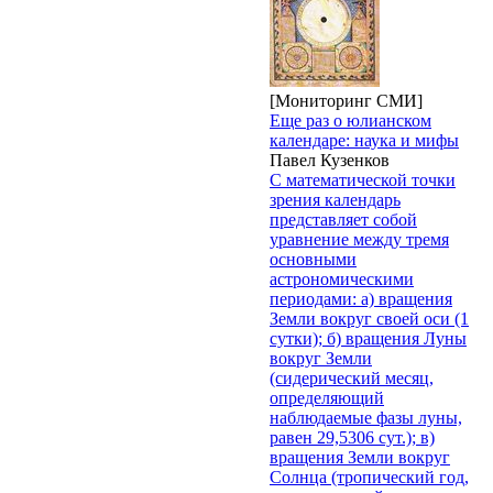
[Мониторинг СМИ]
Еще раз о юлианском
календаре: наука и мифы
Павел Кузенков
С математической точки
зрения календарь
представляет собой
уравнение между тремя
основными
астрономическими
периодами: а) вращения
Земли вокруг своей оси (1
сутки); б) вращения Луны
вокруг Земли
(сидерический месяц,
определяющий
наблюдаемые фазы луны,
равен 29,5306 сут.); в)
вращения Земли вокруг
Солнца (тропический год,