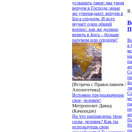
услышать такое: мы умом
веруем в Господа; иные
В 
же утверждают: веруем в
Бога сердцем. И всех
В
мучает один общий
П
вопрос: как же должно
верить в Бога – больше
разумом или сердцем?
В
в 
м
на
па
ап
Си
пр
Бо
[Встреча с Православием /
ли
Апологетика]
С
Вспомни предназначение
мо
свое, человек!
па
Митрополит Давид
п
(Качахидзе)
ап
На что направлены твои
П
силы, человек? Как ты
И
используешь свои
п