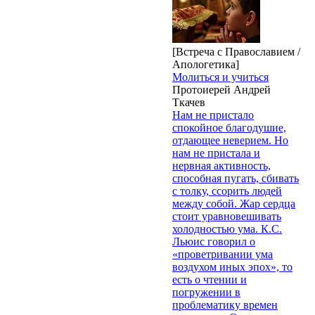
[Встреча с Православием /
Апологетика]
Молиться и учиться
Протоиерей Андрей
Ткачев
Нам не пристало
спокойное благодушие,
отдающее неверием. Но
нам не пристала и
нервная активность,
способная пугать, сбивать
с толку, ссорить людей
между собой. Жар сердца
стоит уравновешивать
холодностью ума. К.С.
Льюис говорил о
«проветривании ума
воздухом иных эпох», то
есть о чтении и
погружении в
проблематику времен