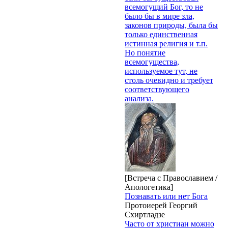
всемогущий Бог, то не
было бы в мире зла,
законов природы, была бы
только единственная
истинная религия и т.п.
Но понятие
всемогущества,
используемое тут, не
столь очевидно и требует
соответствующего
анализа.
[Встреча с Православием /
Апологетика]
Познавать или нет Бога
Протоиерей Георгий
Схиртладзе
Часто от христиан можно