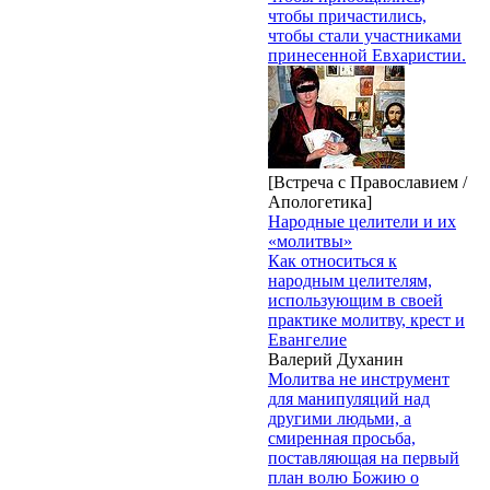
чтобы причастились,
чтобы стали участниками
принесенной Евхаристии.
[Встреча с Православием /
Апологетика]
Народные целители и их
«молитвы»
Как относиться к
народным целителям,
использующим в своей
практике молитву, крест и
Евангелие
Валерий Духанин
Молитва не инструмент
для манипуляций над
другими людьми, а
смиренная просьба,
поставляющая на первый
план волю Божию о