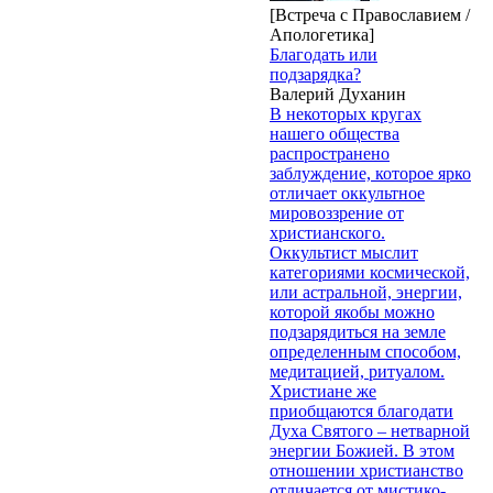
[Встреча с Православием /
Апологетика]
Благодать или
подзарядка?
Валерий Духанин
В некоторых кругах
нашего общества
распространено
заблуждение, которое ярко
отличает оккультное
мировоззрение от
христианского.
Оккультист мыслит
категориями космической,
или астральной, энергии,
которой якобы можно
подзарядиться на земле
определенным способом,
медитацией, ритуалом.
Христиане же
приобщаются благодати
Духа Святого – нетварной
энергии Божией. В этом
отношении христианство
отличается от мистико-