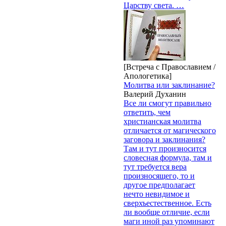
Царству света. …
[Встреча с Православием /
Апологетика]
Молитва или заклинание?
Валерий Духанин
Все ли смогут правильно
ответить, чем
христианская молитва
отличается от магического
заговора и заклинания?
Там и тут произносится
словесная формула, там и
тут требуется вера
произносящего, то и
другое предполагает
нечто невидимое и
сверхъестественное. Есть
ли вообще отличие, если
маги иной раз упоминают