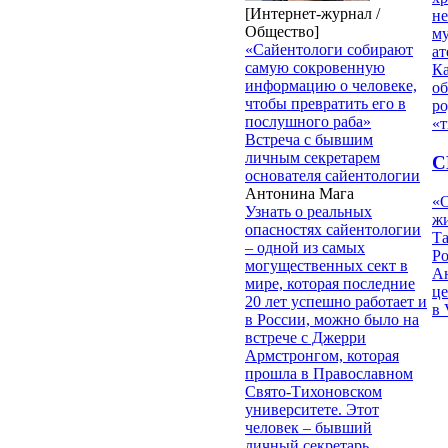
[Интернет-журнал /
н
Общество]
му
«Сайентологи собирают
ат
самую сокровенную
К
информацию о человеке,
об
чтобы превратить его в
ро
послушного раба»
«т
Встреча с бывшим
личным секретарем
С
основателя сайентологии
Антонина Мага
«О
Узнать о реальных
жи
опасностях сайентологии
Т
– одной из самых
Р
могущественных сект в
Ан
мире, которая последние
це
20 лет успешно работает и
в 
в России, можно было на
встрече с Джерри
Армстронгом, которая
прошла в Православном
Свято-Тихоновском
университете. Этот
человек – бывший
личный секретарь