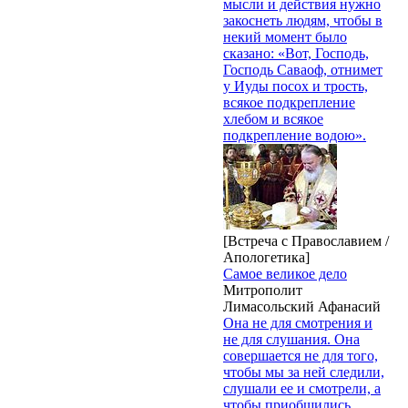
мысли и действия нужно
закоснеть людям, чтобы в
некий момент было
сказано: «Вот, Господь,
Господь Саваоф, отнимет
у Иуды посох и трость,
всякое подкрепление
хлебом и всякое
подкрепление водою».
[Встреча с Православием /
Апологетика]
Самое великое дело
Митрополит
Лимасольский Афанасий
Она не для смотрения и
не для слушания. Она
совершается не для того,
чтобы мы за ней следили,
слушали ее и смотрели, а
чтобы приобщились,