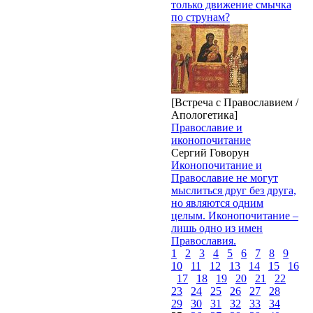
только движение смычка
по струнам?
[Встреча с Православием /
Апологетика]
Православие и
иконопочитание
Сергий Говорун
Иконопочитание и
Православие не могут
мыслиться друг без друга,
но являются одним
целым. Иконопочитание –
лишь одно из имен
Православия.
1
2
3
4
5
6
7
8
9
10
11
12
13
14
15
16
17
18
19
20
21
22
23
24
25
26
27
28
29
30
31
32
33
34