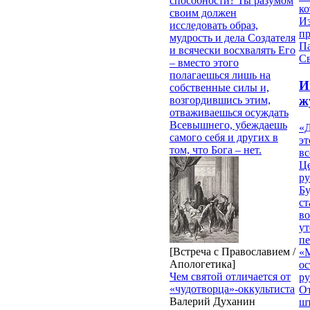
способности? Ты разумом
ко
своим должен
И
исследовать образ,
п
мудрость и дела Создателя
П
и всячески восхвалять Его
Св
– вместо этого
полагаешься лишь на
И
собственные силы и,
ж
возгордившись этим,
отваживаешься осуждать
Всевышнего, убеждаешь
«Д
самого себя и других в
эт
том, что Бога – нет.
вс
Ц
ру
Б
ст
в
ут
п
[Встреча с Православием /
«
Апологетика]
ос
Чем святой отличается от
р
«чудотворца»-оккультиста
От
Валерий Духанин
ш