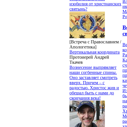
В
изобилия от христианских
и
святынь?
М
Ро
В
с
[Встреча с Православием /
Ве
Апологетика]
к
Вертикальная координата
Ра
Протоиерей Андрей
Ка
Ткачев
сч
Вознесение выпрямляет
п
наши согбенные спины.
п
Оно заставляет смотреть
ка
вверх. Причем – с
ч
радостью. Христос жив и
Из
обещал быть с нами до
бы
скончания века!
на
ра
Х
М
ра
х