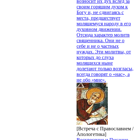
возносит их дух вслед за
своим горящим духом к
Богу и, не сдвигаясь с
места, предшествует
молящемуся народу в его
духовном движении.
Отсюда характер молитв
священника. Они не о
себе и не о частных
нуждах. Эти молитвы, от
которых до слуха
молящихся ныне
долетают только возгласы,
всегда говорят о «нас», а
не обо «мне».
[Встреча с Православием /
Апологетика]
Воскресение и Писание