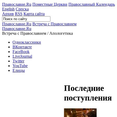
Православие.Ru
Поместные Церкви
Православный Календарь
English
Српска
Архив
RSS
Карта сайта
Православие.Ru
Встреча с Православием
Православие.Ru
Встреча с Православием / Апологетика
Одноклассники
ВКонтакте
FaceBook
LiveJournal
Twitter
YouTube
Елицы
Последние
поступления