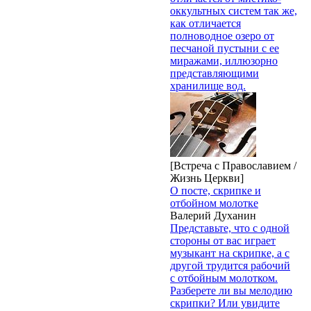
оккультных систем так же,
как отличается
полноводное озеро от
песчаной пустыни с ее
миражами, иллюзорно
представляющими
хранилище вод.
[Встреча с Православием /
Жизнь Церкви]
О посте, скрипке и
отбойном молотке
Валерий Духанин
Представьте, что с одной
стороны от вас играет
музыкант на скрипке, а с
другой трудится рабочий
с отбойным молотком.
Разберете ли вы мелодию
скрипки? Или увидите