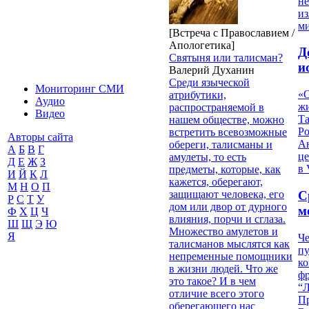
не
из
м
[Встреча с Православием /
Апологетика]
Д
Cвятыня или талисман?
и
Валерий Духанин
Среди языческой
Мониторинг СМИ
«О
атрибутики,
Аудио
жи
распространяемой в
Видео
Т
нашем обществе, можно
Р
встретить всевозможные
Авторы сайта
Ан
обереги, талисманы и
А
Б
В
Г
це
амулеты, то есть
Д
Е
Ж
З
в 
предметы, которые, как
И
Й
К
Л
кажется, оберегают,
М
Н
О
П
защищают человека, его
С
Р
С
Т
У
дом или двор от дурного
м
Ф
Х
Ц
Ч
влияния, порчи и сглаза.
Ш
Щ
Э
Ю
Множество амулетов и
Я
Че
талисманов мыслятся как
пу
непременные помощники
к
в жизни людей. Что же
ф
это такое? И в чем
“Л
отличие всего этого
П
оберегающего нас