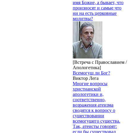
имя Божие, а бывает, что
произносят и самые что
ни на есть церковные
молитвы?
[Встреча с Православием /
Апологетика]
Всемогущ ли Бог?
Виктор Лега
Многие вопросы
христианской
апологетики и,
соответственно,
возражения атеизма
сводятся к вопросу о
существовании
всемогущего существа.
Так, атеисты говорят:
если бы существовал