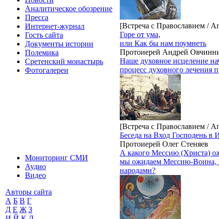
Аналитическое обозрение
Пресса
[Встреча с Православием / А
Интернет-журнал
Горе от ума,
Гость сайта
или Как бы нам поумнеть
Документы истории
Протоиерей Андрей Овчинн
Полемика
Наше духовное исцеление нач
Сретенский монастырь
процесс духовного лечения 
Фотогалереи
[Встреча с Православием / А
Беседа на Вход Господень в 
Протоиерей Олег Стеняев
А какого Мессию (Христа) о
Мониторинг СМИ
мы ожидаем Мессию-Воина, К
Аудио
народами?
Видео
Авторы сайта
А
Б
В
Г
Д
Е
Ж
З
И
Й
К
Л