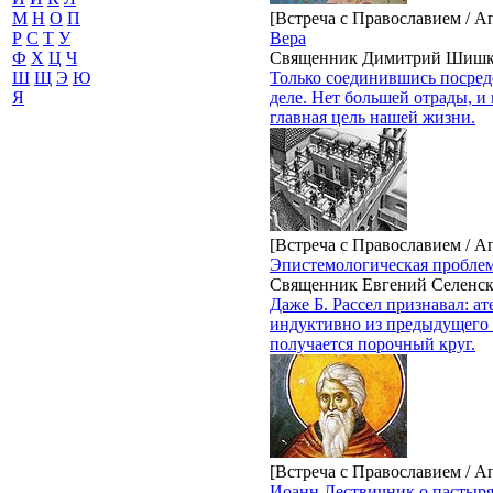
[Встреча с Православием / А
М
Н
О
П
Вера
Р
С
Т
У
Священник Димитрий Шиш
Ф
Х
Ц
Ч
Только соединившись посредс
Ш
Щ
Э
Ю
деле. Нет большей отрады, и
Я
главная цель нашей жизни.
[Встреча с Православием / А
Эпистемологическая проблем
Священник Евгений Селенс
Даже Б. Рассел признавал: ат
индуктивно из предыдущего 
получается порочный круг.
[Встреча с Православием / А
Иоанн Лествичник о пастыря