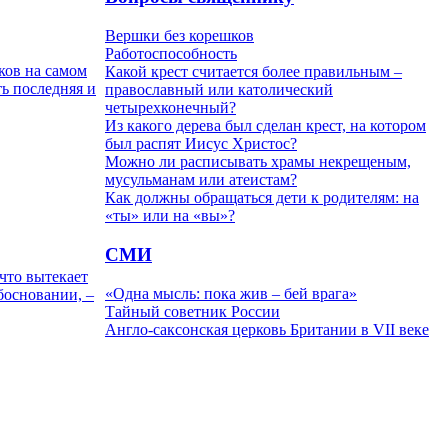
Вершки без корешков
Работоспособность
ков на самом
Какой крест считается более правильным –
ть последняя и
православный или католический
четырехконечный?
Из какого дерева был сделан крест, на котором
был распят Иисус Христос?
Можно ли расписывать храмы некрещеным,
мусульманам или атеистам?
Как должны обращаться дети к родителям: на
«ты» или на «вы»?
СМИ
 что вытекает
«Одна мысль: пока жив – бей врага»
босновании, –
Тайный советник России
Англо-саксонская церковь Британии в VII веке