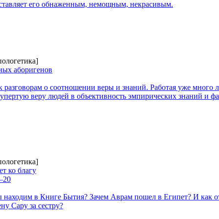
оставляет его обнаженным, немощным, некрасивым.
пологетика]
еных аборигенов
к разговорам о соотношении веры и знаний. Работая уже много л
 упертую веру людей в объективность эмпирических знаний и ф
пологетика]
т ко благу
1–20
 находим в Книге Бытия? Зачем Аврам пошел в Египет? И как о
ну Сару за сестру?