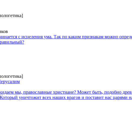
пологетика]
иков
инается с исцеления ума. Так по каким признакам можно опреде
правильный?
пологетика]
Иерусалим
жидаем мы, православные христиане? Может быть, подобно древ
оторый уничтожит всех наших врагов и поставит нас царями н