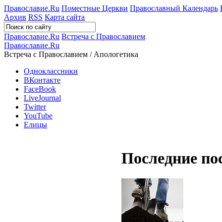
Православие.Ru
Поместные Церкви
Православный Календарь
Архив
RSS
Карта сайта
Православие.Ru
Встреча с Православием
Православие.Ru
Встреча с Православием / Апологетика
Одноклассники
ВКонтакте
FaceBook
LiveJournal
Twitter
YouTube
Елицы
Последние по