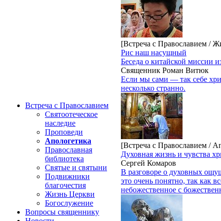
[Встреча с Православием / Ж
Рис наш насущный
Беседа о китайской миссии и
Священник Роман Витюк
Если мы сами — так себе хри
несколько странно.
Встреча с Православием
Святоотеческое
наследие
Проповеди
Апологетика
[Встреча с Православием / А
Православная
Духовная жизнь и чувства х
библиотека
Сергей Комаров
Святые и святыни
В разговоре о духовных ощу
Подвижники
это очень понятно, так как в
благочестия
небожественное с божествен
Жизнь Церкви
Богослужение
Вопросы священнику
Новости