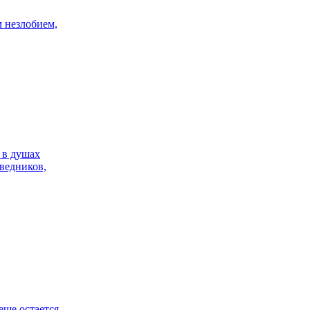
м незлобием,
 в душах
ведников,
еще остается