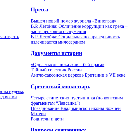
Пресса
Вышел новый номер журнала «Виноград»
В.Р. Легойда: Обличение коррупции как греха –
часть церковного служения
лить, что
В.Р. Легойда: Социальная несправедливость
излечивается милосердием
Документы истории
«Одна мысль: пока жив – бей врага»
Тайный советник России
Англо-саксонская церковь Британии в VII веке
Сретенский монастырь
ним иудеям,
ад всеми
Четыре египетских пустынника (по коптским
фрагментам “Лавсаика”)
Празднование Владимирской иконы Божией
Матери
Родители и дети
Вопросы священнику