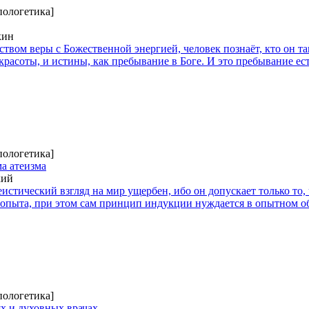
пологетика]
кин
твом веры с Божественной энергией, человек познаёт, кто он та
 красоты, и истины, как пребывание в Боге. И это пребывание ес
пологетика]
а атеизма
кий
еистический взгляд на мир ущербен, ибо он допускает только то,
опыта, при этом сам принцип индукции нуждается в опытном о
пологетика]
х и духовных врачах