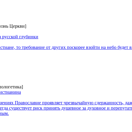
изнь Церкви]
з русской глубинки
стиане, то требование от других поскорее взойти на небо будет 
пологетика]
ристианина
щениях Православие проявляет чрезвычайную сдержанность, даж
сегда существует риск принять душевное за духовное и перепутат
ным.