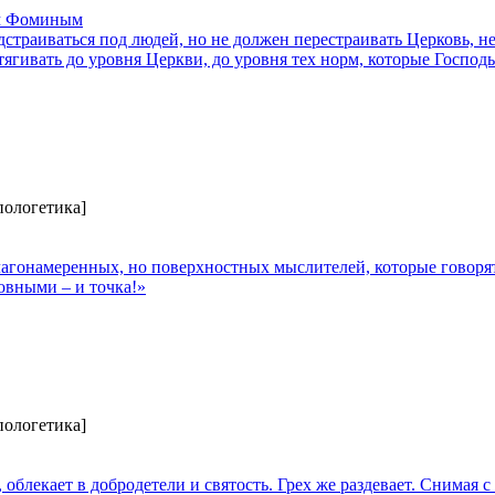
ем Фоминым
страиваться под людей, но не должен перестраивать Церковь, н
тягивать до уровня Церкви, до уровня тех норм, которые Господ
пологетика]
благонамеренных, но поверхностных мыслителей, которые говоря
ховными – и точка!»
пологетика]
облекает в добродетели и святость. Грех же раздевает. Снимая с