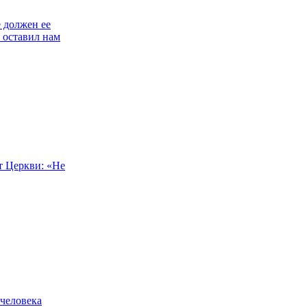
е должен ее
ь оставил нам
т Церкви: «Не
 человека