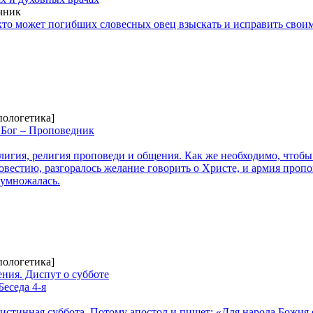
чник
кто может погибших словесных овец взыскать и исправить свои
пологетика]
 Бог – Проповедник
лигия, религия проповеди и общения. Как же необходимо, чтобы
вестию, разгоралось желание говорить о Христе, и армия пропо
 умножалась.
пологетика]
ния. Диспут о субботе
Беседа 4-я
истинная суббота. Потому апостол и пишет: «Для народа Божия 