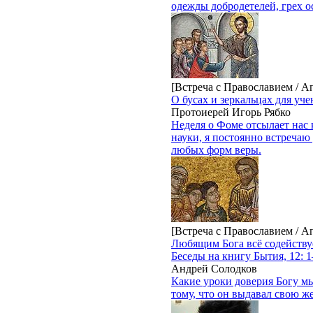
одежды добродетелей, грех 
[Встреча с Православием / А
О бусах и зеркальцах для уч
Протоиерей Игорь Рябко
Неделя о Фоме отсылает нас 
науки, я постоянно встречаю
любых форм веры.
[Встреча с Православием / А
Любящим Бога всё содействуе
Беседы на книгу Бытия, 12: 
Андрей Солодков
Какие уроки доверия Богу мы
тому, что он выдавал свою же