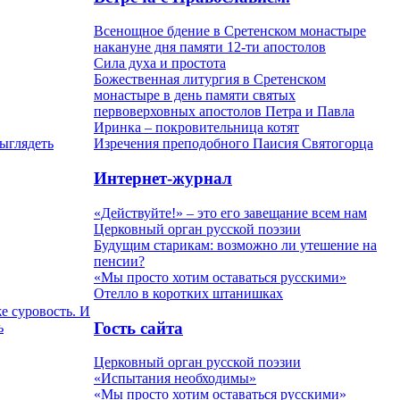
Всенощное бдение в Сретенском монастыре
накануне дня памяти 12-ти апостолов
Сила духа и простота
Божественная литургия в Сретенском
монастыре в день памяти святых
первоверховных апостолов Петра и Павла
Иринка – покровительница котят
выглядеть
Изречения преподобного Паисия Святогорца
Интернет-журнал
«Действуйте!» – это его завещание всем нам
Церковный орган русской поэзии
Будущим старикам: возможно ли утешение на
пенсии?
«Мы просто хотим оставаться русскими»
Отелло в коротких штанишках
е суровость. И
Гость сайта
ь
Церковный орган русской поэзии
«Испытания необходимы»
«Мы просто хотим оставаться русскими»