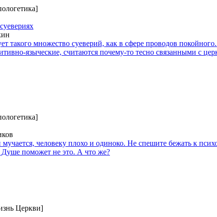
пологетика]
суевериях
кин
ует такого множество суеверий, как в сфере проводов покойного
уитивно-языческие, считаются почему-то тесно связанными с це
пологетика]
иков
и мучается, человеку плохо и одиноко. Не спешите бежать к псих
 Душе поможет не это. А что же?
изнь Церкви]