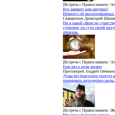
[Встреча с Православием / А
Кто завяжет нам шнурки?
Немного об околоцерковных 
Священник Димитрий Шиш
Ни в какой сфере не существ
суеверия, по сути своей инт
обрядом.
[Встреча с Православием / А
Еще раз о цели жизни
Протоиерей Андрей Овчинн
Душа без благодати тоскует 
принимать антидепрессанты.
[Встреча с Православием / Ж
Миссия в большом городе