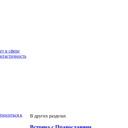
ет в сфере
антастичность
тноситься к
В других разделах
Встреча с Православием.