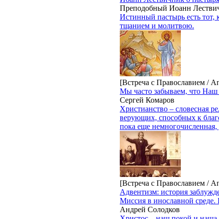
Преподобный Иоанн Лестви
Истинный пастырь есть тот, 
тщанием и молитвою.
[Встреча с Православием / А
Мы часто забываем, что Наш
Сергей Комаров
Христианство – словесная ре
верующих, способных к благо
пока еще немногочисленная,
[Встреча с Православием / А
Адвентизм: история заблужде
Миссия в инославной среде. 
Андрей Солодков
Христос – наш покой и наша 