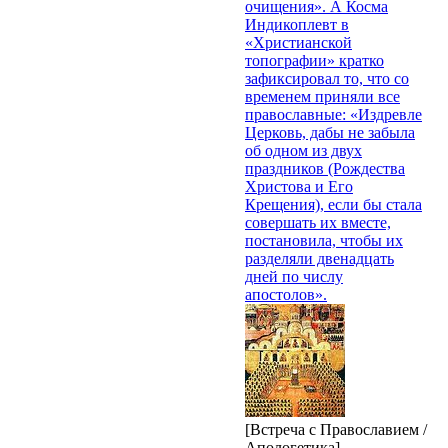
очищения». А Косма
Индикоплевт в
«Христианской
топографии» кратко
зафиксировал то, что со
временем приняли все
православные: «Издревле
Церковь, дабы не забыла
об одном из двух
праздников (Рождества
Христова и Его
Крещения), если бы стала
совершать их вместе,
постановила, чтобы их
разделяли двенадцать
дней по числу
апостолов».
[Встреча с Православием /
Апологетика]