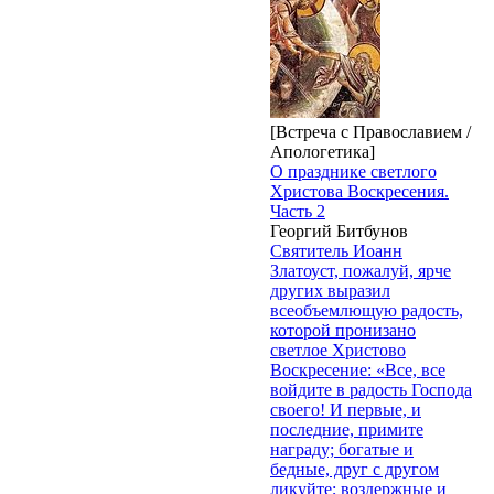
[Встреча с Православием /
Апологетика]
О празднике светлого
Христова Воскресения.
Часть 2
Георгий Битбунов
Святитель Иоанн
Златоуст, пожалуй, ярче
других выразил
всеобъемлющую радость,
которой пронизано
светлое Христово
Воскресение: «Все, все
войдите в радость Господа
своего! И первые, и
последние, примите
награду; богатые и
бедные, друг с другом
ликуйте; воздержные и