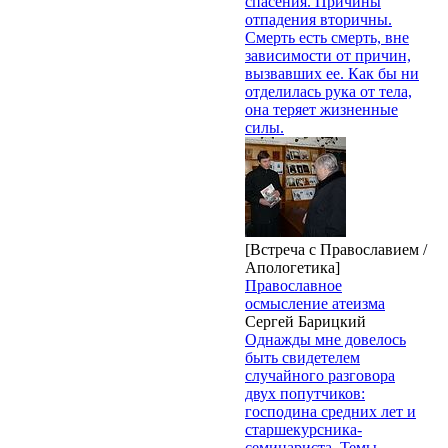
спасения. Причины
отпадения вторичны.
Смерть есть смерть, вне
зависимости от причин,
вызвавших ее. Как бы ни
отделилась рука от тела,
она теряет жизненные
силы.
[Встреча с Православием /
Апологетика]
Православное
осмысление атеизма
Сергей Барицкий
Однажды мне довелось
быть свидетелем
случайного разговора
двух попутчиков:
господина средних лет и
старшекурсника-
семинариста. Темы