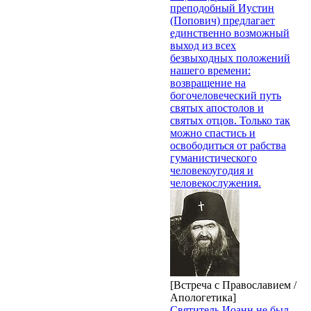
преподобный Иустин
(Попович) предлагает
единственно возможный
выход из всех
безвыходных положений
нашего времени:
возвращение на
богочеловеческий путь
святых апостолов и
святых отцов. Только так
можно спастись и
освободиться от рабства
гуманистического
человекоугодия и
человекослужения.
[Встреча с Православием /
Апологетика]
Святитель Иоанн не был