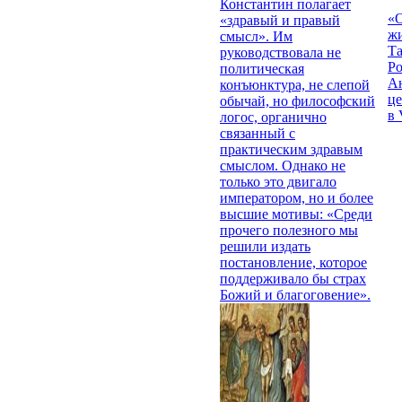
Константин полагает
«О
«здравый и правый
жи
смысл». Им
Т
руководствовала не
Р
политическая
Ан
конъюнктура, не слепой
це
обычай, но философский
в 
логос, органично
связанный с
практическим здравым
смыслом. Однако не
только это двигало
императором, но и более
высшие мотивы: «Среди
прочего полезного мы
решили издать
постановление, которое
поддерживало бы страх
Божий и благоговение».