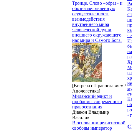
Троице. Слово «образ» и
Ра
обозначает явленную
Ка
осуществленность
сч
взаимодействия
п
внутреннего мира
п
человеческой души,
ка
внешнего окружающего
ч
нас мира и Самого Бога.
Из
бы
на
ра
Х
М
ра
х
н
[Встреча с Православием /
му
Апологетика]
ат
Миланский эдикт и
К
проблемы современного
об
правосознания
ро
Диакон Владимир
«т
Василик
В основании религиозной
С
свободы император