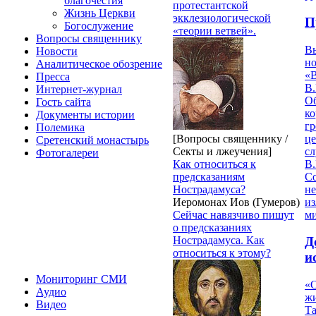
благочестия
протестантской
Жизнь Церкви
экклезиологической
П
Богослужение
«теории ветвей».
Вопросы священнику
В
Новости
но
Аналитическое обозрение
«
Пресса
В.
Интернет-журнал
О
Гость сайта
ко
Документы истории
гр
Полемика
це
[Вопросы священнику /
Сретенский монастырь
с
Секты и лжеучения]
Фотогалереи
В.
Как относиться к
С
предсказаниям
не
Нострадамуса?
из
Иеромонах Иов (Гумеров)
м
Сейчас навязчиво пишут
о предсказаниях
Нострадамуса. Как
Д
относиться к этому?
и
Мониторинг СМИ
«О
Аудио
жи
Видео
Т