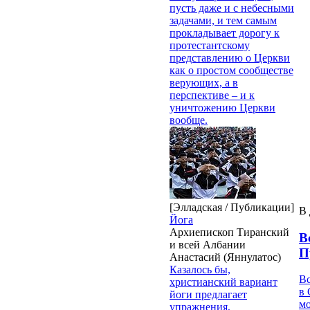
пусть даже и с небесными
задачами, и тем самым
прокладывает дорогу к
протестантскому
представлению о Церкви
как о простом сообществе
верующих, а в
перспективе – и к
уничтожению Церкви
вообще.
[Элладская / Публикации]
В 
Йога
Архиепископ Тиранский
В
и всей Албании
П
Анастасий (Яннулатос)
Казалось бы,
В
христианский вариант
в 
йоги предлагает
м
упражнения,