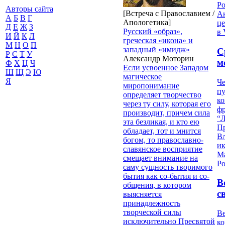
Р
Авторы сайта
[Встреча с Православием /
Ан
А
Б
В
Г
Апологетика]
це
Д
Е
Ж
З
Русский «образ»,
в 
И
Й
К
Л
греческая «икона» и
М
Н
О
П
западный «имидж»
С
Р
С
Т
У
Александр Моторин
м
Ф
Х
Ц
Ч
Если усвоенное Западом
Ш
Щ
Э
Ю
магическое
Я
Че
миропонимание
пу
определяет творчество
к
через ту силу, которая его
ф
производит, причем сила
“Л
эта безликая, и кто ею
П
обладает, тот и мнится
В
богом, то православно-
и
славянское восприятие
М
смещает внимание на
Ро
саму сущность творимого
бытия как со-бытия и со-
В
общения, в котором
с
выясняется
принадлежность
творческой силы
Ве
исключительно Пресвятой
к