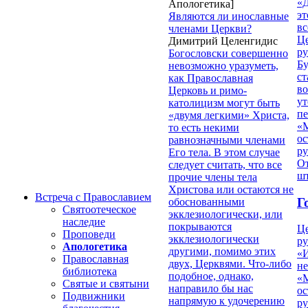
«Д
Апологетика]
эт
Являются ли инославные
вс
членами Церкви?
Ц
Димитрий Целенгидис
ру
Богословски совершенно
Б
невозможно уразуметь,
ст
как Православная
в
Церковь и римо-
ут
католицизм могут быть
п
«двумя легкими» Христа,
«
то есть некими
ос
равнозначными членами
р
Его тела. В этом случае
От
следует считать, что все
ш
прочие члены тела
Христова или остаются не
Встреча с Православием
Г
обоснованными
Святоотеческое
экклезиологически, или
наследие
покрываются
Ц
Проповеди
экклезиологически
ру
Апологетика
другими, помимо этих
«
Православная
двух, Церквями. Что-либо
н
библиотека
подобное, однако,
«
Святые и святыни
направило бы нас
ос
Подвижники
напрямую к удочерению
р