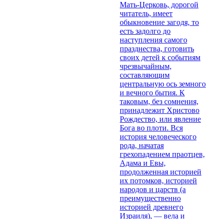
Мать-Церковь, дорогой
читатель, имеет
обыкновение загодя, то
есть задолго до
наступления самого
празднества, готовить
своих детей к событиям
чрезвычайным,
составляющим
центральную ось земного
и вечного бытия. К
таковым, без сомнения,
принадлежит Христово
Рождество, или явление
Бога во плоти. Вся
история человеческого
рода, начатая
грехопадением праотцев,
Адама и Евы,
продолженная историей
их потомков, историей
народов и царств (а
преимущественно
историей древнего
Израиля), — вела и