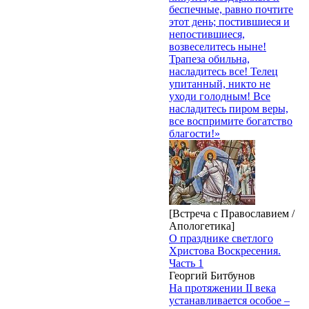
беспечные, равно почтите
этот день; постившиеся и
непостившиеся,
возвеселитесь ныне!
Трапеза обильна,
насладитесь все! Телец
упитанный, никто не
уходи голодным! Все
насладитесь пиром веры,
все воспримите богатство
благости!»
[Встреча с Православием /
Апологетика]
О празднике светлого
Христова Воскресения.
Часть 1
Георгий Битбунов
На протяжении II века
устанавливается особое –