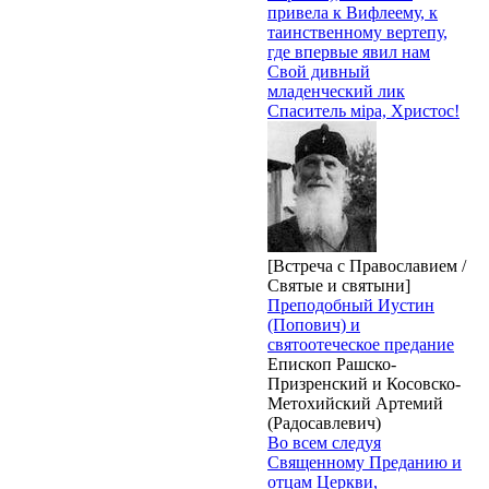
привела к Вифлеему, к
таинственному вертепу,
где впервые явил нам
Свой дивный
младенческий лик
Спаситель мiра, Христос!
[Встреча с Православием /
Святые и святыни]
Преподобный Иустин
(Попович) и
святоотеческое предание
Епископ Рашско-
Призренский и Косовско-
Метохийский Артемий
(Радосавлевич)
Во всем следуя
Священному Преданию и
отцам Церкви,