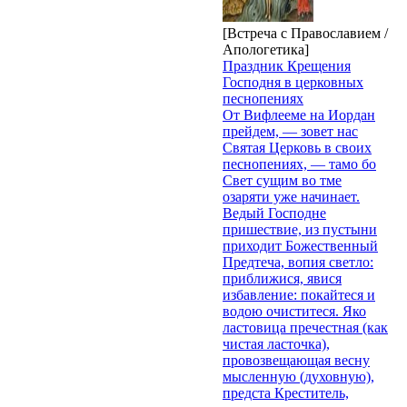
[Встреча с Православием /
Апологетика]
Праздник Крещения
Господня в церковных
песнопениях
От Вифлееме на Иордан
прейдем, — зовет нас
Святая Церковь в своих
песнопениях, — тамо бо
Свет сущим во тме
озаряти уже начинает.
Ведый Господне
пришествие, из пустыни
приходит Божественный
Предтеча, вопия светло:
приближися, явися
избавление: покайтеся и
водою очиститеся. Яко
ластовица пречестная (как
чистая ласточка),
провозвещающая весну
мысленную (духовную),
предста Креститель,