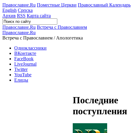
Православие.Ru
Поместные Церкви
Православный Календарь
English
Српска
Архив
RSS
Карта сайта
Православие.Ru
Встреча с Православием
Православие.Ru
Встреча с Православием / Апологетика
Одноклассники
ВКонтакте
FaceBook
LiveJournal
Twitter
YouTube
Елицы
Последние
поступления