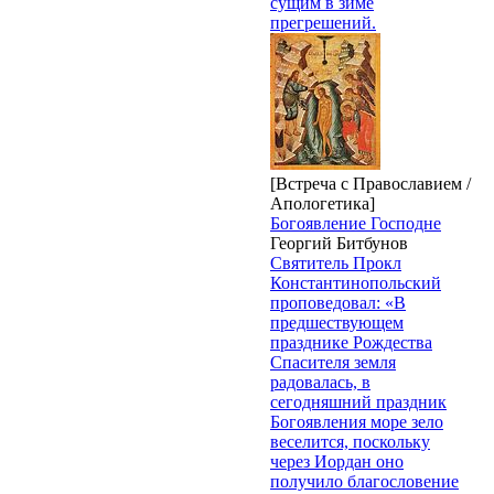
сущим в зиме
прегрешений.
[Встреча с Православием /
Апологетика]
Богоявление Господне
Георгий Битбунов
Святитель Прокл
Константинопольский
проповедовал: «В
предшествующем
празднике Рождества
Спасителя земля
радовалась, в
сегодняшний праздник
Богоявления море зело
веселится, поскольку
через Иордан оно
получило благословение