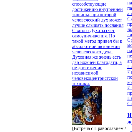
на
способствующие
па
достижению внутренней
ап
тишины, при которой
Си
человеческий дух может
пр
лучше слышать послания
Бо
Святого Духа за счет
ли
самоуничижения. Но
С
такой метод привел бы к
мо
абсолютной автономии
па
человеческого духа.
п
Духовная же жизнь есть
ап
дар Божией благодати, а
П
не достижение
И
независимой
п
человекоцентристской
ко
техники.
И
п
П
Св
И
ж
[Встреча с Православием /