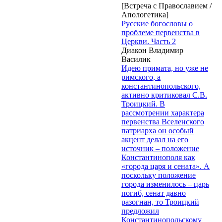
[Встреча с Православием /
Апологетика]
Русские богословы о
проблеме первенства в
Церкви. Часть 2
Диакон Владимир
Василик
Идею примата, но уже не
римского, а
константинопольского,
активно критиковал С.В.
Троицкий. В
рассмотрении характера
первенства Вселенского
патриарха он особый
акцент делал на его
источник – положение
Константинополя как
«города царя и сената». А
поскольку положение
города изменилось – царь
погиб, сенат давно
разогнан, то Троицкий
предложил
Константинопольскому