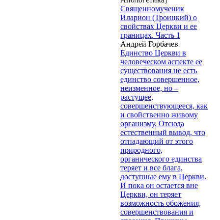
Священномученик
Иларион (Троицкий) о
свойствах Церкви и ее
границах. Часть 1
Андрей Горбачев
Единство Церкви в
человеческом аспекте ее
существования не есть
единство совершенное,
неизменное, но –
растущее,
совершенствующееся, как
и свойственно живому
организму. Отсюда
естественный вывод, что
отпадающий от этого
природного,
органического единства
теряет и все блага,
доступные ему в Церкви.
И пока он остается вне
Церкви, он теряет
возможность обожения,
совершенствования и