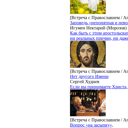
[Встреча с Православием / А
Заповедь «непонятная и нев
Игумен Нектарий (Морозов)
Как быть с этим апостольским
ни реальных причин, ни даж
[Встреча с Православием / А
Нет другого Имени
Сергей Худиев
Если вы принимаете Христа, 
[Встреча с Православием / А
Вопрос «на засыпку»,