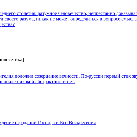
днего столетия: разумное человечество, непрестанно доказыва
 своего разума, никак не может определиться в вопросе смысла
щества?
пологетика]
нгелия положил созерцание вечности. По-русски первый стих зв
игинале никакой абстрактности нет.
идение страданий Господа и Его Воскресения