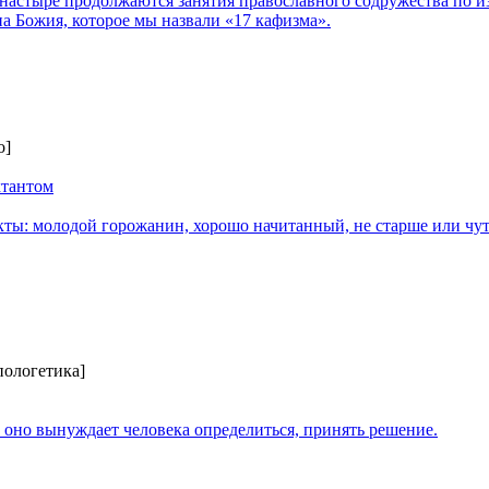
настыре продолжаются занятия православного содружества по 
а Божия, которое мы назвали «17 кафизма».
о]
ктантом
кты: молодой горожанин, хорошо начитанный, не старше или чут
пологетика]
: оно вынуждает человека определиться, принять решение.