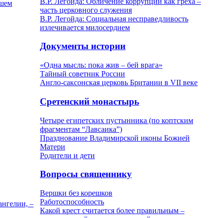
В.Р. Легойда: Обличение коррупции как греха –
ашем
часть церковного служения
В.Р. Легойда: Социальная несправедливость
излечивается милосердием
Документы истории
«Одна мысль: пока жив – бей врага»
Тайный советник России
Англо-саксонская церковь Британии в VII веке
Сретенский монастырь
Четыре египетских пустынника (по коптским
фрагментам “Лавсаика”)
Празднование Владимирской иконы Божией
Матери
Родители и дети
Вопросы священнику
Вершки без корешков
Работоспособность
ангелии, –
Какой крест считается более правильным –