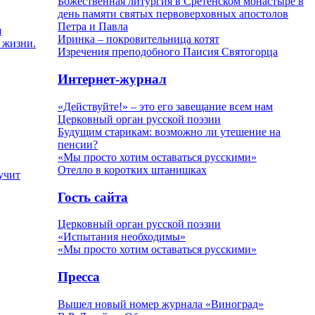
Божественная литургия в Сретенском монастыре в
день памяти святых первоверховных апостолов
Петра и Павла
я
Иринка – покровительница котят
 жизни.
Изречения преподобного Паисия Святогорца
Интернет-журнал
«Действуйте!» – это его завещание всем нам
Церковный орган русской поэзии
Будущим старикам: возможно ли утешение на
пенсии?
«Мы просто хотим оставаться русскими»
Отелло в коротких штанишках
учит
Гость сайта
Церковный орган русской поэзии
«Испытания необходимы»
«Мы просто хотим оставаться русскими»
Пресса
Вышел новый номер журнала «Виноград»