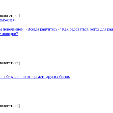
пологетика]
озможная»
 повелением: «Всегда радуйтесь»? Как радоваться, когда для ра
е поводов?
пологетика]
вы безусловно отвергаете других богов.
пологетика]