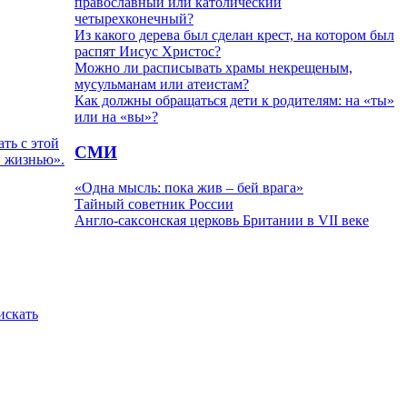
православный или католический
четырехконечный?
Из какого дерева был сделан крест, на котором был
распят Иисус Христос?
Можно ли расписывать храмы некрещеным,
мусульманам или атеистам?
Как должны обращаться дети к родителям: на «ты»
или на «вы»?
ть с этой
СМИ
й жизнью».
«Одна мысль: пока жив – бей врага»
Тайный советник России
Англо-саксонская церковь Британии в VII веке
искать