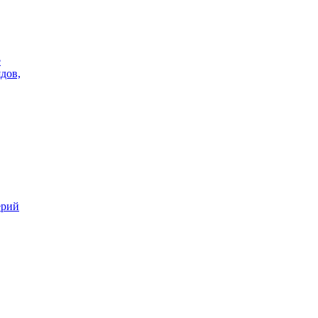
е
дов,
ерий