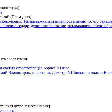
пологетика]
не
оний (Плэмэдялэ)
я революция. Теперь важным становилось именно то, что раньш
а именно сердце, душевное состояние, остававшиеся в тени обря
вятые и святыни]
ва
и святых страстотерпцев Бориса и Глеба
емий Владимиров, священник Димитрий Шишкин и диакон Вал
тенская духовная семинария]
его время