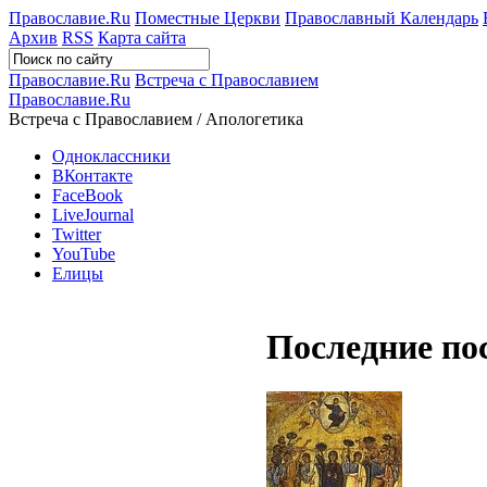
Православие.Ru
Поместные Церкви
Православный Календарь
Архив
RSS
Карта сайта
Православие.Ru
Встреча с Православием
Православие.Ru
Встреча с Православием / Апологетика
Одноклассники
ВКонтакте
FaceBook
LiveJournal
Twitter
YouTube
Елицы
Последние по