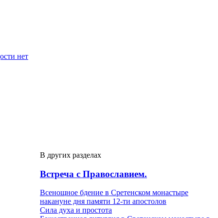
дости нет
В других разделах
Встреча с Православием.
Всенощное бдение в Сретенском монастыре
накануне дня памяти 12-ти апостолов
Сила духа и простота