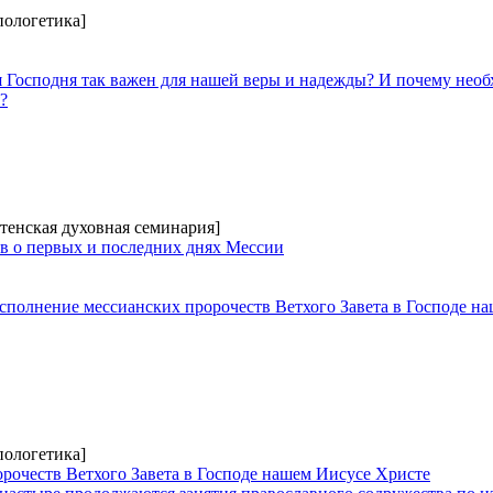
пологетика]
 Господня так важен для нашей веры и надежды? И почему нео
?
тенская духовная семинария]
в о первых и последних днях Мессии
Исполнение мессианских пророчеств Ветхого Завета в Господе н
пологетика]
рочеств Ветхого Завета в Господе нашем Иисусе Христе