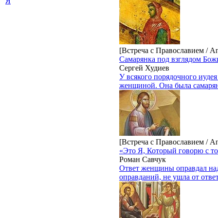
Я
[Встреча с Православием / А
Самарянка под взглядом Бо
Сергей Худиев
У всякого порядочного иудея
женщиной. Она была самаря
[Встреча с Православием / А
«Это Я, Который говорю с то
Роман Савчук
Ответ женщины оправдал над
оправданий, не ушла от ответ