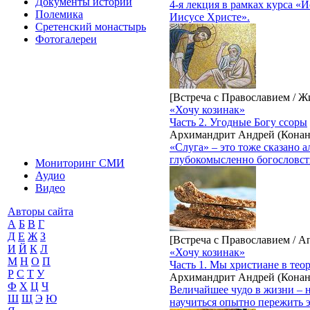
Документы истории
4-я лекция в рамках курса «
Полемика
Иисусе Христе».
Сретенский монастырь
Фотогалереи
[Встреча с Православием / Ж
«Хочу козинак»
Часть 2. Угодные Богу ссоры
Архимандрит Андрей (Конан
«Слуга» – это тоже сказано 
глубокомысленно богословств
Мониторинг СМИ
Аудио
Видео
Авторы сайта
А
Б
В
Г
Д
Е
Ж
З
[Встреча с Православием / А
И
Й
К
Л
«Хочу козинак»
М
Н
О
П
Часть 1. Мы христиане в тео
Р
С
Т
У
Архимандрит Андрей (Конан
Ф
Х
Ц
Ч
Величайшее чудо в жизни – н
Ш
Щ
Э
Ю
научиться опытно пережить э