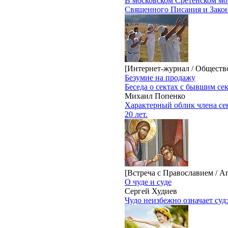
В московском Сретенском мо
Священного Писания и Закон
[Интернет-журнал / Обществ
Безумие на продажу
Беседа о сектах с бывшим се
Михаил Попенко
Характерный облик члена се
20 лет.
[Встреча с Православием / А
О чуде и суде
Сергей Худиев
Чудо неизбежно означает суд