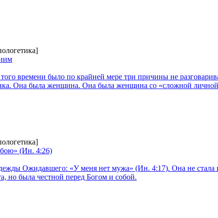
пологетика]
жиим
 того времени было по крайней мере три причины не разговарива
нка. Она была женщина. Она была женщина со «сложной лично
пологетика]
бою» (Ин. 4:26)
ежды Ожидавшего: «У меня нет мужа» (Ин. 4:17). Она не стала 
а, но была честной перед Богом и собой.