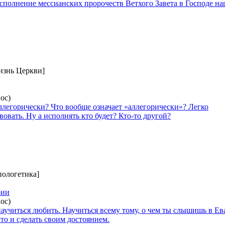
Исполнение мессианских пророчеств Ветхого Завета в Господе н
изнь Церкви]
ос)
аллегорически? Что вообще означает «аллегорически»? Легко
овать. Ну а исполнять кто будет? Кто-то другой?
пологетика]
рии
ос)
аучиться любить. Научиться всему тому, о чем ты слышишь в Ев
то и сделать своим достоянием.