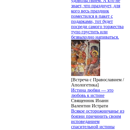
удовольствием. А кто не
знает, что празднует, для
кого весь праздник
поместился в пакет с
подарками, тот будет
посреди самого торжества
тупо грустить или
безвыходно напиваться.
[Встреча с Православием /
Апологетика]
Истина любви — это
любовь к истине
Священник Иоанн
Валентин Истрати
Всякое осторожничанье из
боязни причинить своим
исповеданием
спасительной истины