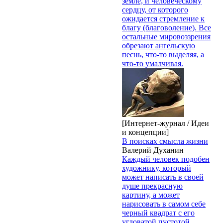
земле, и человеческому
сердцу, от которого
ожидается стремление к
благу (благоволение). Все
остальные мировоззрения
обрезают ангельскую
песнь, что-то выделяя, а
что-то умалчивая.
[Интернет-журнал / Идеи
и концепции]
В поисках смысла жизни
Валерий Духанин
Каждый человек подобен
художнику, который
может написать в своей
душе прекрасную
картину, а может
нарисовать в самом себе
черный квадрат с его
угловатой пустотой.