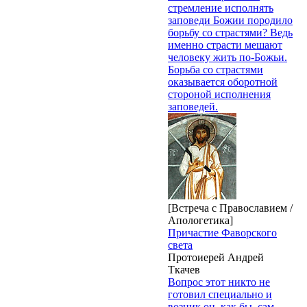
стремление исполнять
заповеди Божии породило
борьбу со страстями? Ведь
именно страсти мешают
человеку жить по-Божьи.
Борьба со страстями
оказывается оборотной
стороной исполнения
заповедей.
[Встреча с Православием /
Апологетика]
Причастие Фаворского
света
Протоиерей Андрей
Ткачев
Вопрос этот никто не
готовил специально и
возник он, как бы, сам