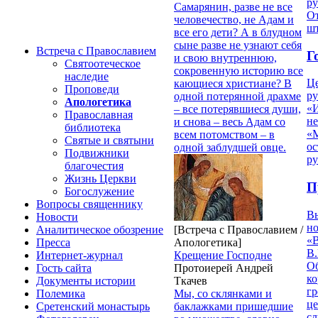
р
Самарянин, разве не все
От
человечество, не Адам и
ш
все его дети? А в блудном
сыне разве не узнают себя
Встреча с Православием
Г
и свою внутреннюю,
Святоотеческое
сокровенную историю все
наследие
Ц
кающиеся христиане? В
Проповеди
ру
одной потерянной драхме
Апологетика
«
– все потерявшиеся души,
Православная
н
и снова – весь Адам со
библиотека
«
всем потомством – в
Святые и святыни
ос
одной заблудшей овце.
Подвижники
р
благочестия
Жизнь Церкви
П
Богослужение
Вопросы священнику
В
Новости
но
[Встреча с Православием /
Аналитическое обозрение
«
Апологетика]
Пресса
В.
Крещение Господне
Интернет-журнал
О
Протоиерей Андрей
Гость сайта
ко
Ткачев
Документы истории
гр
Мы, со склянками и
Полемика
це
баклажками пришедшие
Сретенский монастырь
с