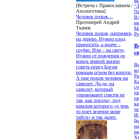
ф
[Встреча с Православием /
“Л
Апологетика]
П
Человек похож…
В
Протоиерей Андрей
и
Ткачев
М
Человек похож, например,
Ро
на дерево. Нужно плод
приносить, а иначе –
В
срубят. Или – на свечу.
с
Нужно от рождения до
конца земной жизни
Ве
гореть перед Богом
к
ровным огнем без копоти.
Ра
А еще похож человек на
Ка
самолет. Да-да, на
сч
самолет, который
п
«провожают совсем не
п
так, как поезда», под
ка
крылом которого «о чем-
ч
то поет зеленое море
Из
тайги» и так далее.
бы
на
ра
Х