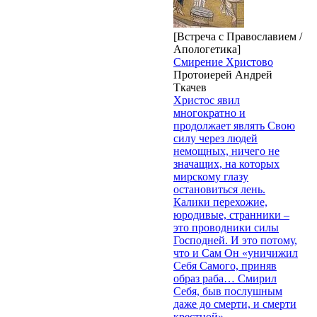
[Встреча с Православием /
Апологетика]
Смирение Христово
Протоиерей Андрей
Ткачев
Христос явил
многократно и
продолжает являть Свою
силу через людей
немощных, ничего не
значащих, на которых
мирскому глазу
остановиться лень.
Калики перехожие,
юродивые, странники –
это проводники силы
Господней. И это потому,
что и Сам Он «уничижил
Себя Самого, приняв
образ раба… Смирил
Себя, быв послушным
даже до смерти, и смерти
крестной».