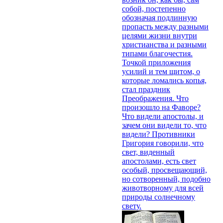
собой, постепенно
обозначая подлинную
пропасть между разными
целями жизни внутри
христианства и разными
типами благочестия.
Точкой приложения
усилий и тем щитом, о
которые ломались копья,
стал праздник
Преображения. Что
произошло на Фаворе?
Что видели апостолы, и
зачем они видели то, что
видели? Противники
Григория говорили, что
свет, виденный
апостолами, есть свет
особый, просвещающий,
но сотворенный, подобно
животворному для всей
природы солнечному
свету.