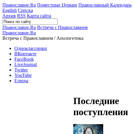
Православие.Ru
Поместные Церкви
Православный Календарь
English
Српска
Архив
RSS
Карта сайта
Православие.Ru
Встреча с Православием
Православие.Ru
Встреча с Православием / Апологетика
Одноклассники
ВКонтакте
FaceBook
LiveJournal
Twitter
YouTube
Елицы
Последние
поступления