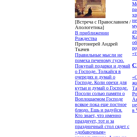
М
ра
х
н
[Встреча с Православием /
му
Апологетика]
ат
В приближении
К
Рождества
об
Протоиерей Андрей
ро
Ткачев
«т
Правильные мысли не
помеха печеному гусю.
С
Покупай подарки и думай
о Господе. Толкайся в
очередях и думай о
«О
Господе. Коли орехи для
жи
кутьи и думай о Господе.
Т
Посоли солью памяти о
Р
Воплощаемом Господе
Ан
всякое пока еще постное
це
блюдо. Ешь и радуйся.
в 
Кто знает, что именно
празднует, тот и за
праздничный стол сядет с
«добавочным»