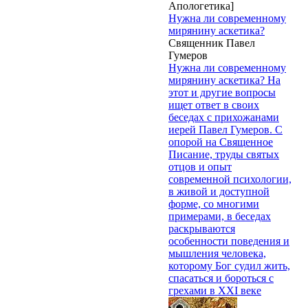
Апологетика]
Нужна ли современному
мирянину аскетика?
Священник Павел
Гумеров
Нужна ли современному
мирянину аскетика? На
этот и другие вопросы
ищет ответ в своих
беседах с прихожанами
иерей Павел Гумеров. С
опорой на Священное
Писание, труды святых
отцов и опыт
современной психологии,
в живой и доступной
форме, со многими
примерами, в беседах
раскрываются
особенности поведения и
мышления человека,
которому Бог судил жить,
спасаться и бороться с
грехами в XXI веке