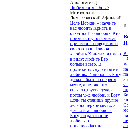
Апологетика]
Любим ли мы Бога?
Митрополит
Лимассольский Афанасий
Цель Церкви – научить
В 
нас любить Христа в
ответ на Его любовь. Кто
В
поймет это, тот сможет
П
привести в порядок всю
свою жизнь. Говоря
В
«любить Христа», я имею
в 
в виду: любить Его
м
больше всего. В
на
противном случае ты не
па
любишь. И любовь к Богу
ап
должна быть на первом
Си
месте, а не так, что
пр
сначала другие дела, а
Бо
потом уже любовь к Богу.
ли
Если ты ставишь другие
С
дела на первое место, а
мо
уже затем – любовь к
па
Богу, тогда это и не
п
любовь, а
ап
приспособление,