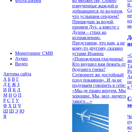
во множестве, словно
Фотогалереи
В.
измученные жаждой и
С
добравшиеся до водопоя,
не
что услышим сердцем?
из
Пришедши за водой,
м
примем Дух, а вместе с
Духом – страх ко
Д
исправлению.
Представим, что нам, а не
и
кому-то другому, сказано
Мониторинг СМИ
устами Иоанна:
«О
Аудио
«Порождения ехиднины!
жи
Видео
Кто внушил вам бежать от
Т
будущего гнева?
Р
Авторы сайта
Сотворите же достойный
Ан
А
Б
В
Г
плод покаяния». И да не
це
Д
Е
Ж
З
подумаем говорить в себе:
в 
И
Й
К
Л
«Мы-де право веруем. Мы
М
Н
О
П
хорошие. Мы, мол, ничего
С
Р
С
Т
У
такого…»
м
Ф
Х
Ц
Ч
Ш
Щ
Э
Ю
Я
Че
пу
к