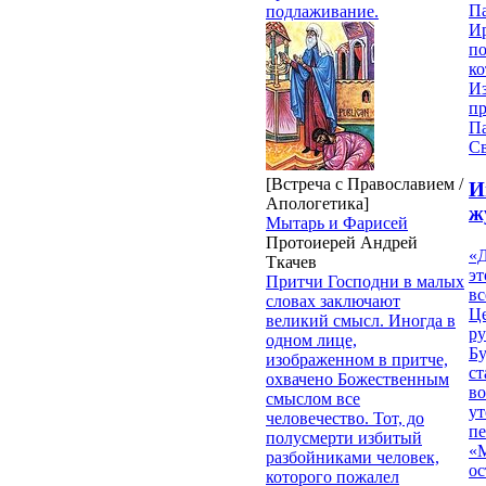
П
подлаживание.
И
п
ко
И
п
П
Св
[Встреча с Православием /
И
Апологетика]
ж
Мытарь и Фарисей
Протоиерей Андрей
«Д
Ткачев
эт
Притчи Господни в малых
вс
словах заключают
Ц
великий смысл. Иногда в
ру
одном лице,
Б
изображенном в притче,
ст
охвачено Божественным
в
смыслом все
ут
человечество. Тот, до
п
полусмерти избитый
«
разбойниками человек,
ос
которого пожалел