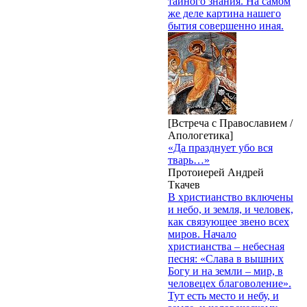
тайного знания. На самом
же деле картина нашего
бытия совершенно иная.
[Встреча с Православием /
Апологетика]
«Да празднует убо вся
тварь…»
Протоиерей Андрей
Ткачев
В христианство включены
и небо, и земля, и человек,
как связующее звено всех
миров. Начало
христианства – небесная
песня: «Слава в вышних
Богу и на земли – мир, в
человецех благоволение».
Тут есть место и небу, и