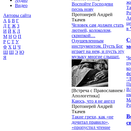
Аудио
жи
Воспойте Господеви
Видео
Т
песнь нову
Р
Протоиерей Андрей
Авторы сайта
Ан
Ткачев
А
Б
В
Г
це
Человек сам должен стать
Д
Е
Ж
З
в 
лютней, колоколом,
И
Й
К
Л
скрипкой…
М
Н
О
П
С
Одушевленным
Р
С
Т
У
м
инструментом. Пусть Бог
Ф
Х
Ц
Ч
играет на нем, и пусть эту
Ш
Щ
Э
Ю
музыку многие слышат.
Я
Че
пу
к
ф
“Л
П
В
[Встреча с Православием /
и
Апологетика]
М
Каюсь, что я не ангел
Ро
Протоиерей Андрей
Ткачев
В
Такие грехи, как «не
дочитал правило»,
с
«пропустил чтение