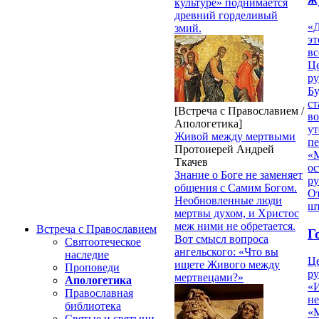
культуре» поднимается
древний горделивый
«Д
змий.
эт
вс
Ц
ру
Б
ст
[Встреча с Православием /
в
Апологетика]
ут
Живой между мертвыми
п
Протоиерей Андрей
«
Ткачев
ос
Знание о Боге не заменяет
р
общения с Самим Богом.
От
Необновленные люди
ш
мертвы духом, и Христос
меж ними не обретается.
Встреча с Православием
Г
Вот смысл вопроса
Святоотеческое
ангельского: «Что вы
наследие
Ц
ищете Живого между
Проповеди
ру
мертвецами?»
Апологетика
«
Православная
н
библиотека
«
Святые и святыни