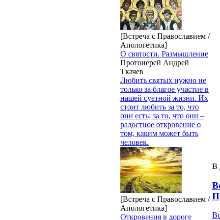
[Встреча с Православием /
Апологетика]
О святости. Размышление
Протоиерей Андрей
Ткачев
Любить святых нужно не
только за благое участие в
нашей суетной жизни. Их
стоит любить за то, что
они есть; за то, что они –
радостное откровение о
том, каким может быть
человек.
В 
В
П
[Встреча с Православием /
Апологетика]
В
Откровения в дороге