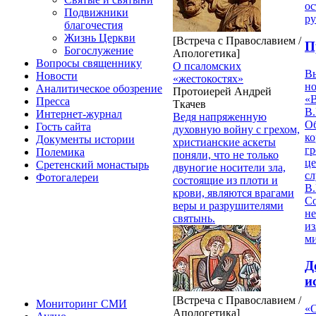
ос
Подвижники
р
благочестия
Жизнь Церкви
[Встреча с Православием /
П
Богослужение
Апологетика]
Вопросы священнику
О псаломских
В
Новости
«жестокостях»
но
Аналитическое обозрение
Протоиерей Андрей
«
Пресса
Ткачев
В.
Интернет-журнал
Ведя напряженную
О
Гость сайта
духовную войну с грехом,
ко
Документы истории
христианские аскеты
гр
Полемика
поняли, что не только
це
Сретенский монастырь
двуногие носители зла,
с
Фотогалереи
состоящие из плоти и
В.
крови, являются врагами
С
веры и разрушителями
не
святынь.
из
м
Д
и
[Встреча с Православием /
Мониторинг СМИ
«О
Апологетика]