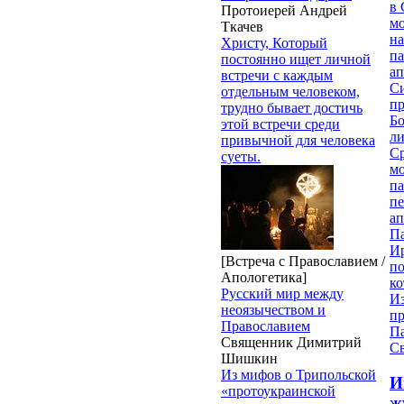
в 
Протоиерей Андрей
м
Ткачев
на
Христу, Который
па
постоянно ищет личной
ап
встречи с каждым
Си
отдельным человеком,
пр
трудно бывает достичь
Бо
этой встречи среди
ли
привычной для человека
С
суеты.
мо
па
п
ап
П
И
[Встреча с Православием /
п
Апологетика]
ко
Русский мир между
И
неоязычеством и
п
Православием
П
Священник Димитрий
Св
Шишкин
Из мифов о Трипольской
И
«протоукраинской
ж