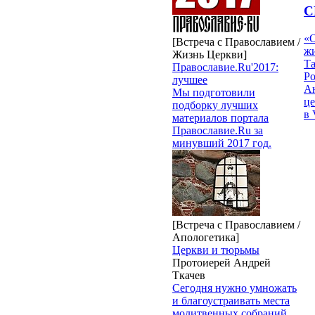
С
«О
[Встреча с Православием /
жи
Жизнь Церкви]
Т
Православие.Ru'2017:
Р
лучшее
Ан
Мы подготовили
це
подборку лучших
в 
материалов портала
Православие.Ru за
минувший 2017 год.
[Встреча с Православием /
Апологетика]
Церкви и тюрьмы
Протоиерей Андрей
Ткачев
Сегодня нужно умножать
и благоустраивать места
молитвенных собраний,