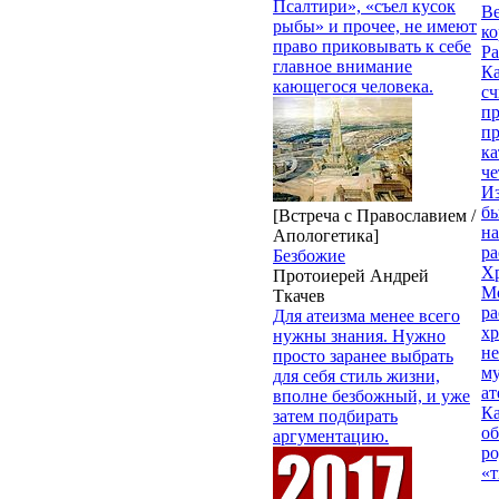
Псалтири», «съел кусок
Ве
рыбы» и прочее, не имеют
к
право приковывать к себе
Ра
главное внимание
Ка
кающегося человека.
сч
п
п
ка
ч
Из
бы
[Встреча с Православием /
на
Апологетика]
ра
Безбожие
Х
Протоиерей Андрей
М
Ткачев
ра
Для атеизма менее всего
х
нужны знания. Нужно
н
просто заранее выбрать
му
для себя стиль жизни,
ат
вполне безбожный, и уже
К
затем подбирать
об
аргументацию.
ро
«т