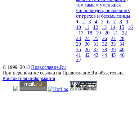
тем самым уменьшая
число людей, ошалевших
от грехов и бессмыслицы.
1
2
3
4
5
6
7
8
9
10
11
12
13
14
15
16
17
18
19
20
21
22
23
24
25
26
27
28
29
30
31
32
33
34
35
36
37
38
39
40
41
42
43
44
45
46
47
© 1999–2018
Православие.Ru
При перепечатке ссылка на Православие.Ru обязательна
Контактная информация