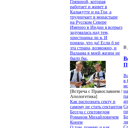
Грязиной, которая
работает и живет в
Калькутте и на Гоа, а
трудничает в монастыре
на Русском Севере
Именно в Индии я всерьез
задумалась над тем,
христианка ли я. И
поняла, что да! Если б не
В 
эта страна, возможно, и
Валаама в моей жизни не
В
было бы.
П
В
в 
м
на
[Встреча с Православием /
па
Апологетика]
ап
Как распознать секту и
Си
самому не стать сектантом
пр
Беседа с сектоведом
Бо
Романом Михайловичем
ли
Конем
С
О том, почему и как