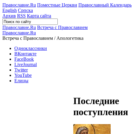
Православие.Ru
Поместные Церкви
Православный Календарь
English
Српска
Архив
RSS
Карта сайта
Православие.Ru
Встреча с Православием
Православие.Ru
Встреча с Православием / Апологетика
Одноклассники
ВКонтакте
FaceBook
LiveJournal
Twitter
YouTube
Елицы
Последние
поступления