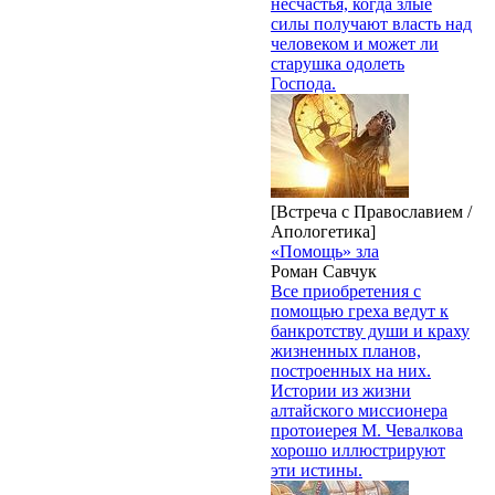
несчастья, когда злые
силы получают власть над
человеком и может ли
старушка одолеть
Господа.
[Встреча с Православием /
Апологетика]
«Помощь» зла
Роман Савчук
Все приобретения с
помощью греха ведут к
банкротству души и краху
жизненных планов,
построенных на них.
Истории из жизни
алтайского миссионера
протоиерея М. Чевалкова
хорошо иллюстрируют
эти истины.