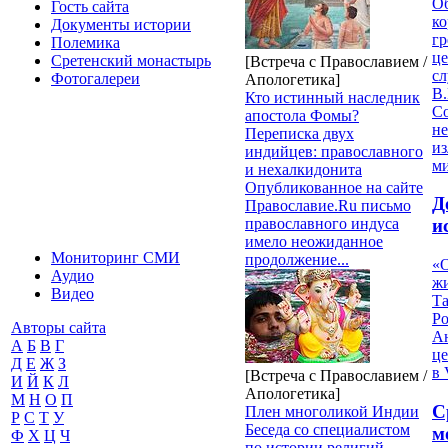
О
Гость сайта
ко
Документы истории
гр
Полемика
це
Сретенский монастырь
[Встреча с Православием /
с
Фотогалереи
Апологетика]
В.
Кто истинный наследник
С
апостола Фомы?
не
Переписка двух
из
индийцев: православного
м
и нехалкидонита
Опубликованное на сайте
Д
Православие.Ru письмо
православного индуса
и
имело неожиданное
Мониторинг СМИ
продолжение...
«О
Аудио
жи
Видео
Т
Р
Авторы сайта
Ан
А
Б
В
Г
це
Д
Е
Ж
З
в 
[Встреча с Православием /
И
Й
К
Л
Апологетика]
М
Н
О
П
С
Плен многоликой Индии
Р
С
Т
У
Беседа со специалистом
м
Ф
Х
Ц
Ч
по истории религий