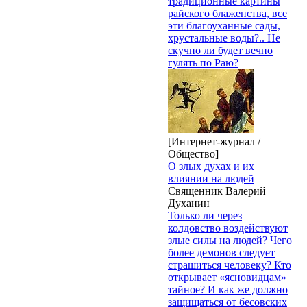
традиционные картины
райского блаженства, все
эти благоуханные сады,
хрустальные воды?.. Не
скучно ли будет вечно
гулять по Раю?
[Интернет-журнал /
Общество]
О злых духах и их
влиянии на людей
Священник Валерий
Духанин
Только ли через
колдовство воздействуют
злые силы на людей? Чего
более демонов следует
страшиться человеку? Кто
открывает «ясновидцам»
тайное? И как же должно
защищаться от бесовских