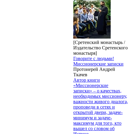
[Сретенский монастырь /
Издательство Сретенского
монастыря]
Говорите с людьми!
Миссионерские записки
Протоиерей Андрей
Ткачев
Автор книги
«Миссионерские
записки» – о качествах,
необходимых миссионеру,
важности живого диалога,
проповеди в сетях и
открытой двери, задаче-
минимум и задаче-
максимум для того, кто
вышел со словом об
Истине.