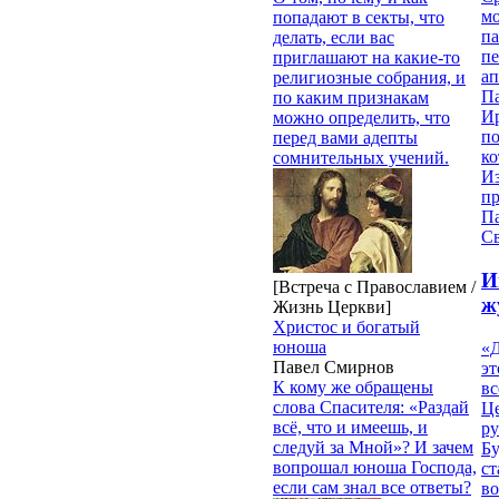
мо
попадают в секты, что
па
делать, если вас
п
приглашают на какие-то
ап
религиозные собрания, и
П
по каким признакам
И
можно определить, что
п
перед вами адепты
ко
сомнительных учений.
И
п
П
Св
И
[Встреча с Православием /
ж
Жизнь Церкви]
Христос и богатый
юноша
«Д
Павел Смирнов
эт
К кому же обращены
вс
слова Спасителя: «Раздай
Ц
всё, что и имеешь, и
ру
следуй за Мной»? И зачем
Б
вопрошал юноша Господа,
ст
если сам знал все ответы?
в