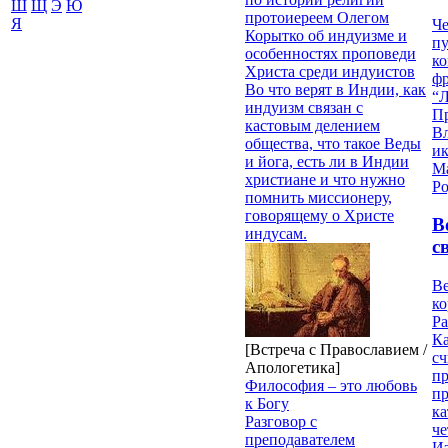
Ш
Щ
Э
Ю
протоиереем Олегом
Я
Че
Корытко об индуизме и
пу
особенностях проповеди
к
Христа среди индуистов
ф
Во что верят в Индии, как
“Л
индуизм связан с
П
кастовым делением
В
общества, что такое Веды
и
и йога, есть ли в Индии
М
христиане и что нужно
Ро
помнить миссионеру,
говорящему о Христе
В
индусам.
с
Ве
к
Ра
Ка
[Встреча с Православием /
сч
Апологетика]
п
Философия – это любовь
п
к Богу
ка
Разговор с
ч
преподавателем
Из