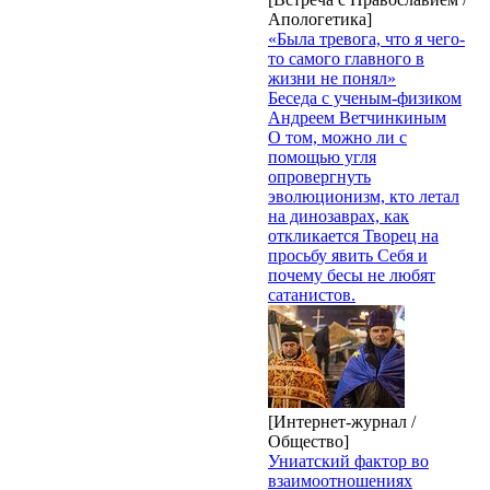
Апологетика]
«Была тревога, что я чего-
то самого главного в
жизни не понял»
Беседа с ученым-физиком
Андреем Ветчинкиным
О том, можно ли с
помощью угля
опровергнуть
эволюционизм, кто летал
на динозаврах, как
откликается Творец на
просьбу явить Себя и
почему бесы не любят
сатанистов.
[Интернет-журнал /
Общество]
Униатский фактор во
взаимоотношениях