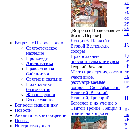
ут
п
«
ос
р
От
[Встреча с Православием /
ш
Жизнь Церкви]
Лекция 6. Первый и
Встреча с Православием
Г
Второй Вселенские
Святоотеческое
соборы
наследие
Ц
Православные
Проповеди
ру
просветительские курсы
Апологетика
«
Георгий Захаров
Православная
н
Место проведения, состав
библиотека
«
участников,
Святые и святыни
ос
рассматриваемые
Подвижники
р
вопросы. Свв. Афанасий
благочестия
Великий, Василий
Жизнь Церкви
П
Великий, Григорий
Богослужение
Богослов и их учение о
Вопросы священнику
Святой Троице. Лекция и
В
Новости
ответы на вопросы.
но
Аналитическое обозрение
«
Пресса
В.
Интернет-журнал