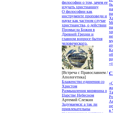
философии о том, зачем ее
бы
изучать христианину
на
О философии как
ра
инструменте проповеди и
Х
науке как частном случае
М
христианства, о действии
ра
Промысла Божия в
х
Древней Греции и
н
главном вопросе бытия
му
человеческого.
ат
К
об
ро
«т
[Встреча с Православием /
С
Апологетика]
Блаженство единения со
«О
Христом
жи
Размышления мирянина о
Т
Царстве Небесном
Р
Артемий Слезкин
Ан
Задумаемся: а так ли
це
привлекательны
в 