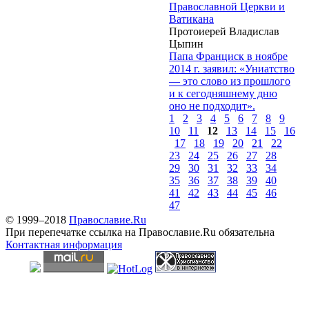
Православной Церкви и
Ватикана
Протоиерей Владислав
Цыпин
Папа Франциск в ноябре
2014 г. заявил: «Униатство
— это слово из прошлого
и к сегодняшнему дню
оно не подходит».
1
2
3
4
5
6
7
8
9
10
11
12
13
14
15
16
17
18
19
20
21
22
23
24
25
26
27
28
29
30
31
32
33
34
35
36
37
38
39
40
41
42
43
44
45
46
47
© 1999–2018
Православие.Ru
При перепечатке ссылка на Православие.Ru обязательна
Контактная информация