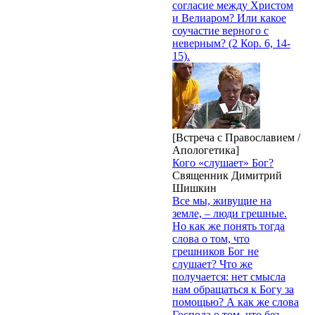
согласие между Христом
и Велиаром? Или какое
соучастие верного с
неверным? (2 Кор. 6, 14-
15).
[Встреча с Православием /
Апологетика]
Кого «слушает» Бог?
Священник Димитрий
Шишкин
Все мы, живущие на
земле, – люди грешные.
Но как же понять тогда
слова о том, что
грешников Бог не
слушает? Что же
получается: нет смысла
нам обращаться к Богу за
помощью? А как же слова
Господа о том, что без