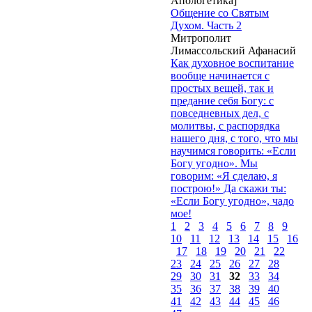
Апологетика]
Общение со Святым
Духом. Часть 2
Митрополит
Лимассольский Афанасий
Как духовное воспитание
вообще начинается с
простых вещей, так и
предание себя Богу: с
повседневных дел, с
молитвы, с распорядка
нашего дня, с того, что мы
научимся говорить: «Если
Богу угодно». Мы
говорим: «Я сделаю, я
построю!» Да скажи ты:
«Если Богу угодно», чадо
мое!
1
2
3
4
5
6
7
8
9
10
11
12
13
14
15
16
17
18
19
20
21
22
23
24
25
26
27
28
29
30
31
32
33
34
35
36
37
38
39
40
41
42
43
44
45
46