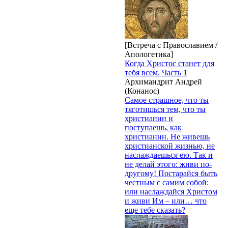
[Встреча с Православием /
Апологетика]
Когда Христос станет для
тебя всем. Часть 1
Архимандрит Андрей
(Конанос)
Самое страшное, что ты
тяготишься тем, что ты
христианин и
поступаешь, как
христианин. Не живешь
христианской жизнью, не
наслаждаешься ею. Так и
не делай этого: живи по-
другому! Постарайся быть
честным с самим собой:
или наслаждайся Христом
и живи Им – или… что
еще тебе сказать?