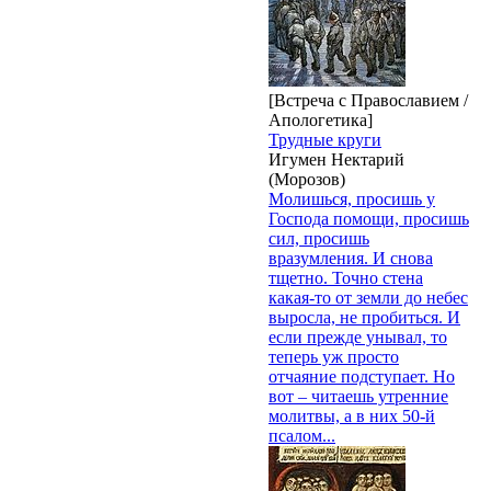
[Встреча с Православием /
Апологетика]
Трудные круги
Игумен Нектарий
(Морозов)
Молишься, просишь у
Господа помощи, просишь
сил, просишь
вразумления. И снова
тщетно. Точно стена
какая-то от земли до небес
выросла, не пробиться. И
если прежде унывал, то
теперь уж просто
отчаяние подступает. Но
вот – читаешь утренние
молитвы, а в них 50-й
псалом...