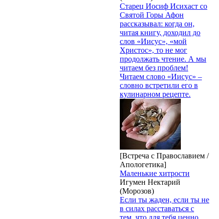
Старец Иосиф Исихаст со
Святой Горы Афон
рассказывал: когда он,
читая книгу, доходил до
слов «Иисус», «мой
Христос», то не мог
продолжать чтение. А мы
читаем без проблем!
Читаем слово «Иисус» –
словно встретили его в
кулинарном рецепте.
[Встреча с Православием /
Апологетика]
Маленькие хитрости
Игумен Нектарий
(Морозов)
Если ты жаден, если ты не
в силах расставаться с
тем, что для тебя ценно,