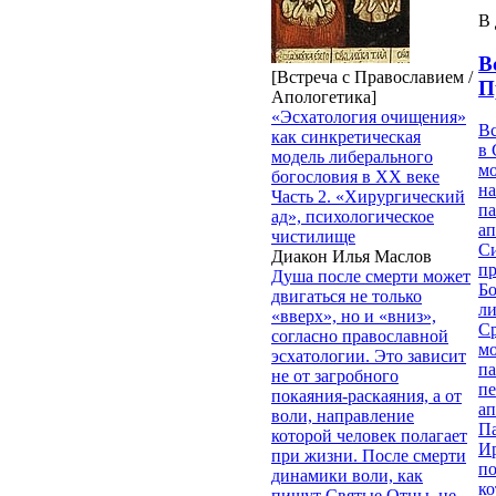
В 
В
[Встреча с Православием /
П
Апологетика]
«Эсхатология очищения»
В
как синкретическая
в 
модель либерального
м
богословия в XX веке
на
Часть 2. «Хирургический
па
ад», психологическое
ап
чистилище
Си
Диакон Илья Маслов
пр
Душа после смерти может
Бо
двигаться не только
ли
«вверх», но и «вниз»,
С
согласно православной
мо
эсхатологии. Это зависит
па
не от загробного
п
покаяния-раскаяния, а от
ап
воли, направление
П
которой человек полагает
И
при жизни. После смерти
п
динамики воли, как
ко
пишут Святые Отцы, не