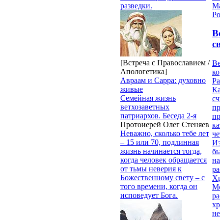
М
разведки.
Ро
В
с
[Встреча с Православием /
Ве
Апологетика]
к
Авраам и Сарра: духовно
Ра
живые
Ка
Семейная жизнь
сч
ветхозаветных
п
патриархов. Беседа 2-я
п
Протоиерей Олег Стеняев
ка
Неважно, сколько тебе лет
ч
– 15 или 70, подлинная
Из
жизнь начинается тогда,
бы
когда человек обращается
на
от тьмы неверия к
ра
Божественному свету – с
Х
того времени, когда он
М
исповедует Бога.
ра
х
н