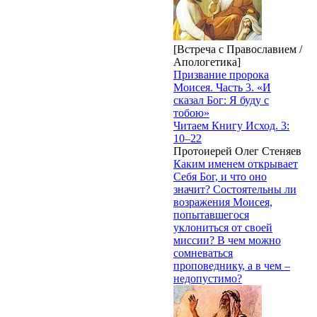
[Встреча с Православием /
Апологетика]
Призвание пророка
Моисея. Часть 3. «И
сказал Бог: Я буду с
тобою»
Читаем Книгу Исход. 3:
10–22
Протоиерей Олег Стеняев
Каким именем открывает
Себя Бог, и что оно
значит? Состоятельны ли
возражения Моисея,
попытавшегося
уклониться от своей
миссии? В чем можно
сомневаться
проповеднику, а в чем –
недопустимо?