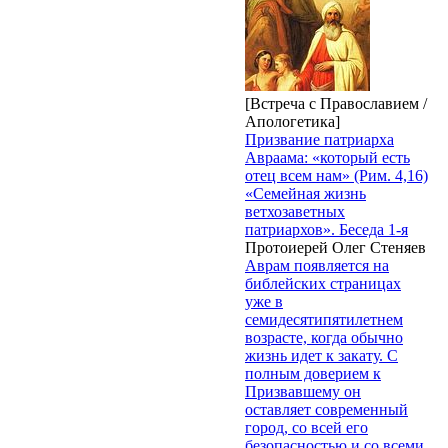
[Встреча с Православием /
Апологетика]
Призвание патриарха
Авраама: «который есть
отец всем нам» (Рим. 4,16)
«Семейная жизнь
ветхозаветных
патриархов». Беседа 1-я
Протоиерей Олег Стеняев
Аврам появляется на
библейских страницах
уже в
семидесятипятилетнем
возрасте, когда обычно
жизнь идет к закату. С
полным доверием к
Призвавшему он
оставляет современный
город, со всей его
безопасностью и со всеми