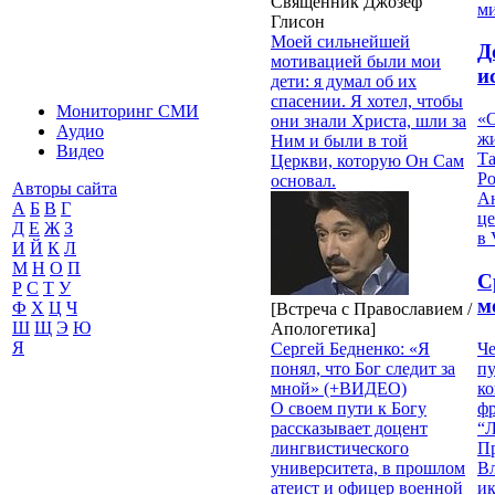
Священник Джозеф
м
Глисон
Моей сильнейшей
Д
мотивацией были мои
и
дети: я думал об их
спасении. Я хотел, чтобы
Мониторинг СМИ
«О
они знали Христа, шли за
Аудио
жи
Ним и были в той
Видео
Т
Церкви, которую Он Сам
Р
основал.
Авторы сайта
Ан
А
Б
В
Г
це
Д
Е
Ж
З
в 
И
Й
К
Л
М
Н
О
П
С
Р
С
Т
У
м
Ф
Х
Ц
Ч
[Встреча с Православием /
Ш
Щ
Э
Ю
Апологетика]
Я
Че
Сергей Бедненко: «Я
пу
понял, что Бог следит за
к
мной» (+ВИДЕО)
ф
О своем пути к Богу
“Л
рассказывает доцент
П
лингвистического
В
университета, в прошлом
и
атеист и офицер военной