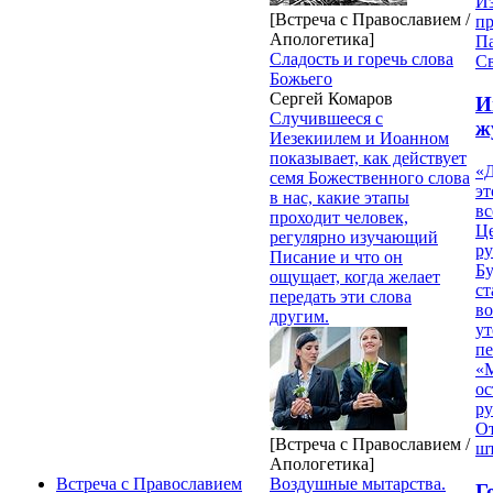
И
[Встреча с Православием /
п
Апологетика]
П
Сладость и горечь слова
Св
Божьего
Сергей Комаров
И
Случившееся с
ж
Иезекиилем и Иоанном
показывает, как действует
«Д
семя Божественного слова
эт
в нас, какие этапы
вс
проходит человек,
Ц
регулярно изучающий
ру
Писание и что он
Б
ощущает, когда желает
ст
передать эти слова
в
другим.
ут
п
«
ос
р
От
[Встреча с Православием /
ш
Апологетика]
Воздушные мытарства.
Встреча с Православием
Г