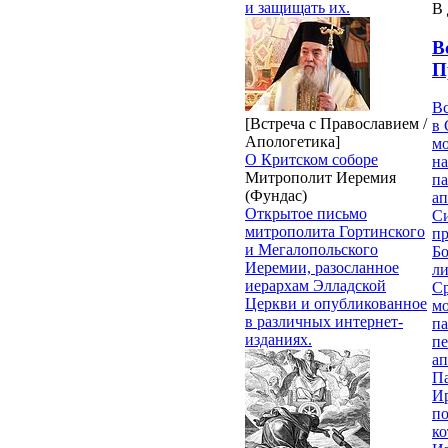
и защищать их.
В 
В
П
В
[Встреча с Православием /
в 
Апологетика]
м
О Критском соборе
на
Митрополит Иеремия
па
(Фундас)
ап
Открытое письмо
Си
митрополита Гортинского
пр
и Мегалопольского
Бо
Иеремии, разосланное
ли
иерархам Элладской
С
Церкви и опубликованное
мо
в различных интернет-
па
изданиях.
п
ап
П
И
п
ко