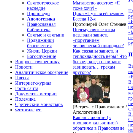
Мытарство десятое: «Я
Святоотеческое
тоже хочу!»
наследие
Ц
Цикл «Путь всей земли».
Проповеди
ру
Беседа 12-я
Апологетика
«
Протоиерей Олег Стеняев
Православная
н
Почему святые отцы
библиотека
«
называли зависть
Святые и святыни
ос
«поруганием
Подвижники
р
человеческой природы»?
благочестия
Как связаны зависть и
Жизнь Церкви
П
теплохладность веры? Что
Богослужение
бывает, когда начинают
Вопросы священнику
В
завидовать… грехам
Новости
но
другого?
Аналитическое обозрение
«
Пресса
В.
Интернет-журнал
О
Гость сайта
ко
Документы истории
гр
Полемика
це
Сретенский монастырь
[Встреча с Православием /
с
Фотогалереи
Апологетика]
В.
Как англиканин (в
С
прошлом кальвинист)
не
обратился в Православие
из