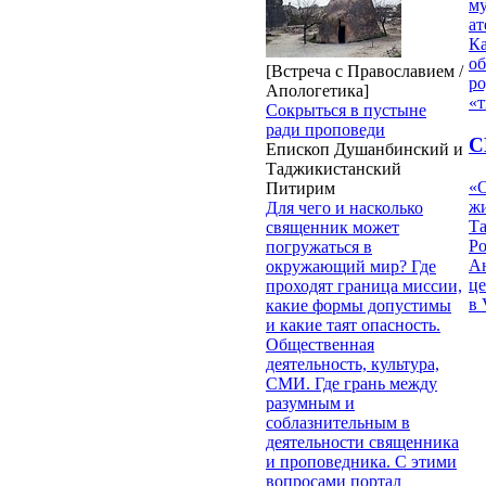
му
ат
К
об
[Встреча с Православием /
ро
Апологетика]
«т
Сокрыться в пустыне
ради проповеди
С
Епископ Душанбинский и
Таджикистанский
«О
Питирим
жи
Для чего и насколько
Т
священник может
Р
погружаться в
Ан
окружающий мир? Где
це
проходят граница миссии,
в 
какие формы допустимы
и какие таят опасность.
Общественная
деятельность, культура,
СМИ. Где грань между
разумным и
соблазнительным в
деятельности священника
и проповедника. C этими
вопросами портал