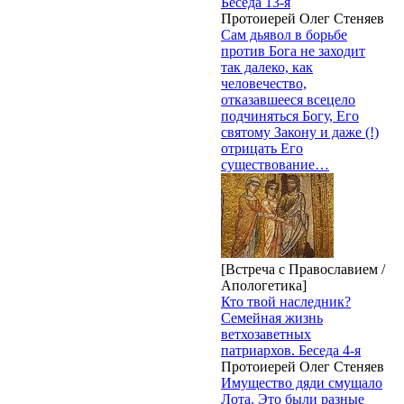
Беседа 13-я
Протоиерей Олег Стеняев
Сам дьявол в борьбе
против Бога не заходит
так далеко, как
человечество,
отказавшееся всецело
подчиняться Богу, Его
святому Закону и даже (!)
отрицать Его
существование…
[Встреча с Православием /
Апологетика]
Кто твой наследник?
Семейная жизнь
ветхозаветных
патриархов. Беседа 4-я
Протоиерей Олег Стеняев
Имущество дяди смущало
Лота. Это были разные