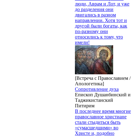
люди, Аврам и Лот, и уже
до разделения они
двигались в разном
направлении. Хотя тот и
другой были богаты, как
по-разному они
относились к тому, что
имели!
[Встреча с Православием /
Апологетика]
Сопротивление духа
Епископ Душанбинский и
Таджикистанский
Питирим
В последнее время многие
православное христиане
стали стыдиться быть
«сумасшедшими» во
Христе и, подобно