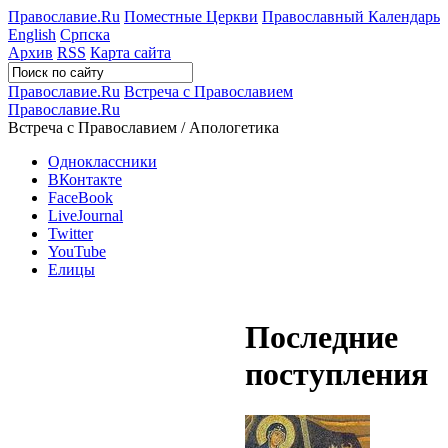
Православие.Ru
Поместные Церкви
Православный Календарь
English
Српска
Архив
RSS
Карта сайта
Православие.Ru
Встреча с Православием
Православие.Ru
Встреча с Православием / Апологетика
Одноклассники
ВКонтакте
FaceBook
LiveJournal
Twitter
YouTube
Елицы
Последние
поступления