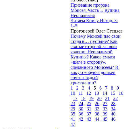
Призвание пророка
Моисея. Часть 1. Купина
Неопалимая
Читаем Книгу Исход. 3:
1–5
Протоиерей Олег Стеняев
Почему Моисей пас свои
стада в… пустыне? Как
святые отцы объясняли
явление Неопалимой
Купины? Каков смысл
«шага в сторону»,
сделанного Моисеем? И
какую «обувь» должен
снять каждый
христианин?
1
2
3
4
5
6
7
8
9
10
11
12
13
14
15
16
17
18
19
20
21
22
23
24
25
26
27
28
29
30
31
32
33
34
35
36
37
38
39
40
41
42
43
44
45
46
47