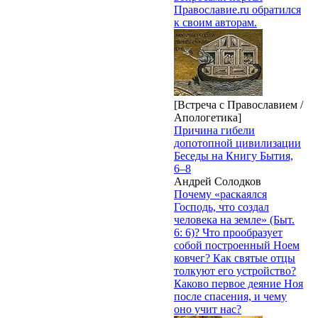
Православие.ru обратился
к своим авторам.
[Встреча с Православием /
Апологетика]
Причина гибели
допотопной цивилизации
Беседы на Книгу Бытия,
6–8
Андрей Солодков
Почему «раскаялся
Господь, что создал
человека на земле» (Быт.
6: 6)? Что прообразует
собой построенный Ноем
ковчег? Как святые отцы
толкуют его устройство?
Каково первое деяние Ноя
после спасения, и чему
оно учит нас?