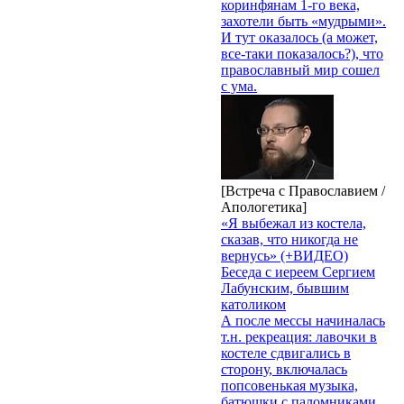
коринфянам 1-го века,
захотели быть «мудрыми».
И тут оказалось (а может,
все-таки показалось?), что
православный мир сошел
с ума.
[Встреча с Православием /
Апологетика]
«Я выбежал из костела,
сказав, что никогда не
вернусь» (+ВИДЕО)
Беседа с иереем Сергием
Лабунским, бывшим
католиком
А после мессы начиналась
т.н. рекреация: лавочки в
костеле сдвигались в
сторону, включалась
попсовенькая музыка,
батюшки с паломниками