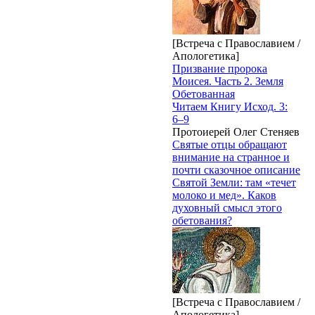
[Встреча с Православием /
Апологетика]
Призвание пророка
Моисея. Часть 2. Земля
Обетованная
Читаем Книгу Исход. 3:
6–9
Протоиерей Олег Стеняев
Святые отцы обращают
внимание на странное и
почти сказочное описание
Святой Земли: там «течет
молоко и мед». Каков
духовный смысл этого
обетования?
[Встреча с Православием /
Апологетика]