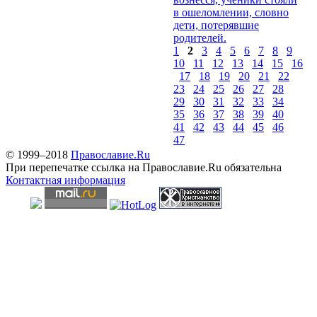
в ошеломлении, словно
дети, потерявшие
родителей.
1
2
3
4
5
6
7
8
9
10
11
12
13
14
15
16
17
18
19
20
21
22
23
24
25
26
27
28
29
30
31
32
33
34
35
36
37
38
39
40
41
42
43
44
45
46
47
© 1999–2018
Православие.Ru
При перепечатке ссылка на Православие.Ru обязательна
Контактная информация