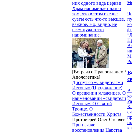
м
них одного вида церкви.
Храм напоминает нам о
Че
том, что в этом океане
пу
суеты есть что-то высшее,
к
важное. Но, видно, не
ф
всем нужно это
“Л
напоминание.
П
В
и
М
Ро
[Встреча с Православием /
В
Апологетика]
с
Диспут со «Свидетелями
Иеговы» (Продолжение)
Ве
О крещении младенцев. О
к
наименовании «свидетели
Ра
Иеговы». О Святой
Ка
Троице. О
сч
Божественности Христа
п
Протоиерей Олег Стеняев
п
При начале
ка
восстановления Царства