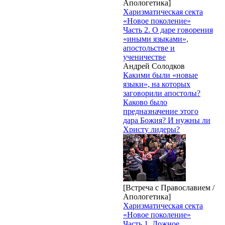
Апологетика]
Харизматическая секта
«Новое поколение»
Часть 2. О даре говорения
«иными языками»,
апостольстве и
ученичестве
Андрей Солодков
Какими были «новые
языки», на которых
заговорили апостолы?
Каково было
предназначение этого
дара Божия? И нужны ли
Христу лидеры?
[Встреча с Православием /
Апологетика]
Харизматическая секта
«Новое поколение»
Часть 1. Ложное