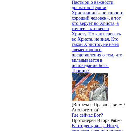
Пастыри о важности
догматов Церкви
Христианин – не «просто
хороший человек», а тот,
кто верует во Христа, а
точнее – кто верен
Христу. Но как веровать
во Христа, не зная, Кто
такой Христос, не имея
элементарного
представления о том, что
вкладывается в
исповедание Бога-
Троицы?
[Встреча с Православием /
Апологетика]
Где сейчас Бог?
Протоиерей Игорь Рябко
В тот день, когда Иисус
вознесся, ученики стояли