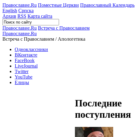
Православие.Ru
Поместные Церкви
Православный Календарь
English
Српска
Архив
RSS
Карта сайта
Православие.Ru
Встреча с Православием
Православие.Ru
Встреча с Православием / Апологетика
Одноклассники
ВКонтакте
FaceBook
LiveJournal
Twitter
YouTube
Елицы
Последние
поступления