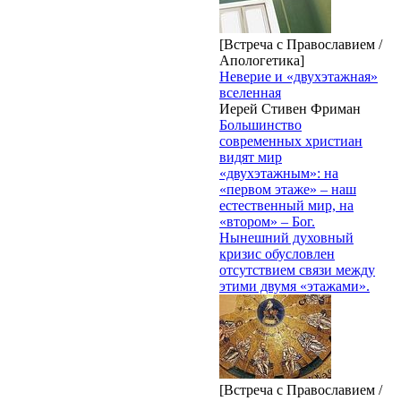
[Встреча с Православием /
Апологетика]
Неверие и «двухэтажная»
вселенная
Иерей Стивен Фриман
Большинство
современных христиан
видят мир
«двухэтажным»: на
«первом этаже» – наш
естественный мир, на
«втором» – Бог.
Нынешний духовный
кризис обусловлен
отсутствием связи между
этими двумя «этажами».
[Встреча с Православием /