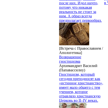
в 
после них. Идол ничто,
потому что никакая
реальность не стоит за
ним. А образ всегда
предполагает первообраз.
[Встреча с Православием /
Апологетика]
Возвращение
гностицизма
Архимандрит Василий
(Папавассилиу)
Гностицизм, который
сегодня преподносят как
«истинное христианство»,
имеет мало общего с тем
учением, которое
отравляло христианскую
Церковь во II–IV веках.