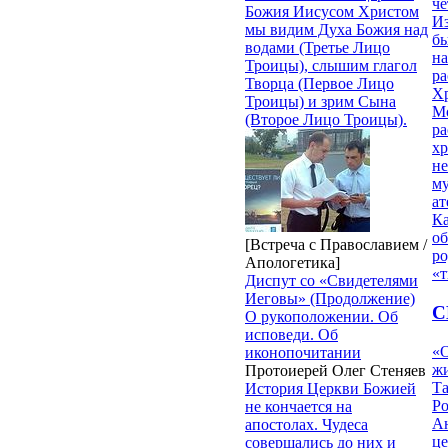
ч
Божия Иисусом Христом
Из
мы видим Духа Божия над
бы
водами (Третье Лицо
на
Троицы), слышим глагол
ра
Творца (Первое Лицо
Х
Троицы) и зрим Сына
М
(Второе Лицо Троицы).
ра
х
н
му
ат
К
об
[Встреча с Православием /
ро
Апологетика]
«т
Диспут со «Свидетелями
Иеговы» (Продолжение)
С
О рукоположении. Об
исповеди. Об
«О
иконопочитании
жи
Протоиерей Олег Стеняев
Т
История Церкви Божией
Р
не кончается на
Ан
апостолах. Чудеса
це
совершались до них и