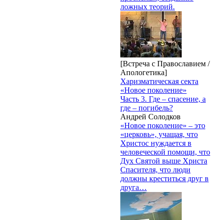
ложных теорий.
[Встреча с Православием /
Апологетика]
Харизматическая секта
«Новое поколение»
Часть 3. Где – спасение, а
где – погибель?
Андрей Солодков
«Новое поколение» – это
«церковь», учащая, что
Христос нуждается в
человеческой помощи, что
Дух Святой выше Христа
Спасителя, что люди
должны креститься друг в
друга…