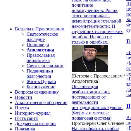
Ш
почитание
це
новомучеников. Ролик
ис
этого «историка» –
Б
демонстрация тотальной
Фу
некомпетентности: 11
Встреча с Православием
су
грубейших исторических
Святоотеческое
ошибок! Но дело не
наследие
Г
только в ошибках.
Проповеди
Апологетика
«
Православная
н
библиотека
«
Святые и святыни
ос
Подвижники
р
[Встреча с Православием /
благочестия
«Ш
Апологетика]
Жизнь Церкви
з
Организация
Богослужение
д
реабилитации лиц,
Вопросы священнику
на
пострадавших от
Новости
деятельности
Аналитическое обозрение
П
нетрадиционных культов
Пресса
(Формы и методы:
Интернет-журнал
В
пошаговая система)
Гость сайта
но
Протоиерей Олег Стеняев
Документы истории
«
На что обратить особое
Полемика