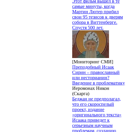
Этот фильм вышел в те
самые минуты, когда
Мартин Лютер прибил
свои 95 тезисов к дверям
собора в Виттенберге.
Спустя 500 лет.
[Мониторинг СМИ]
Преподобный Исаак
Сирин – православный
или несторианин?
Введение в проблематику
Иеромонах Никон
(Скарга)
Беджан не предполагал,
что его скороспелый
проект, издание
«оригинального текста»
Исаака приведет к
серьезным научным
проблемам, созданию