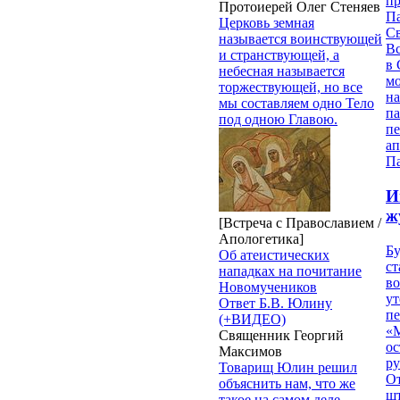
п
Протоиерей Олег Стеняев
П
Церковь земная
Св
называется воинствующей
В
и странствующей, а
в 
небесная называется
м
торжествующей, но все
на
мы составляем одно Тело
па
под одною Главою.
п
ап
П
И
ж
[Встреча с Православием /
Апологетика]
Б
Об атеистических
ст
нападках на почитание
в
Новомучеников
ут
Ответ Б.В. Юлину
п
(+ВИДЕО)
«
Священник Георгий
ос
Максимов
р
Товарищ Юлин решил
От
объяснить нам, что же
ш
такое на самом деле