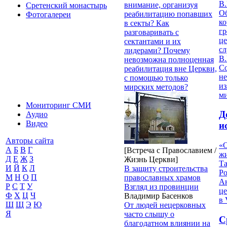
В.
внимание, организуя
Сретенский монастырь
О
реабилитацию попавших
Фотогалереи
ко
в секты? Как
гр
разговаривать с
це
сектантами и их
с
лидерами? Почему
В.
невозможна полноценная
С
реабилитация вне Церкви,
не
с помощью только
из
мирских методов?
м
Мониторинг СМИ
Д
Аудио
Видео
и
Авторы сайта
«О
А
Б
В
Г
[Встреча с Православием /
жи
Д
Е
Ж
З
Жизнь Церкви]
Т
И
Й
К
Л
В защиту строительства
Р
М
Н
О
П
православных храмов
Ан
Р
С
Т
У
Взгляд из провинции
це
Ф
Х
Ц
Ч
Владимир Басенков
в 
Ш
Щ
Э
Ю
От людей нецерковных
Я
часто слышу о
С
благодатном влиянии на