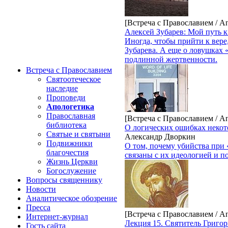
[Встреча с Православием / А
Алексей Зубарев: Мой путь к
Иногда, чтобы прийти к вере,
Зубарева. А еще о ловушках 
подлинной жертвенности.
Встреча с Православием
Святоотеческое
наследие
Проповеди
Апологетика
Православная
[Встреча с Православием / А
библиотека
О логических ошибках некот
Святые и святыни
Александр Дворкин
Подвижники
О том, почему убийства при 
благочестия
связаны с их идеологией и п
Жизнь Церкви
Богослужение
Вопросы священнику
Новости
Аналитическое обозрение
Пресса
[Встреча с Православием / А
Интернет-журнал
Лекция 15. Святитель Григо
Гость сайта