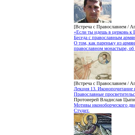
[Встреча с Православием / А
«Если ты идешь в церковь к 
Беседа с православным арм
О том, как пареньку из армя
православном монастыре, об
[Встреча с Православием / А
Лекция 13. Иконопочитание 
Православные просветительс
Протоиерей Владислав Цып
Мотивы иконоборческого дви
Студит.