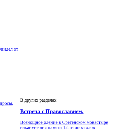
увидел от
В других разделах
опросы,
Встреча с Православием.
Всенощное бдение в Сретенском монастыре
накануне дня памяти 12-ти апостолов