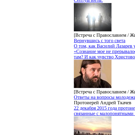
Септуагинты.
[Встреча с Православием / Ж
Вернувшись с того света
О том, как Василий Лазарев
«Сознание мое не прерывалос
там? И как чувство Христов
[Встреча с Православием / Ж
Ответы на вопросы молоде
Протоиерей Андрей Ткачев
22 декабря 2015 года протои
связанные с малопонятными