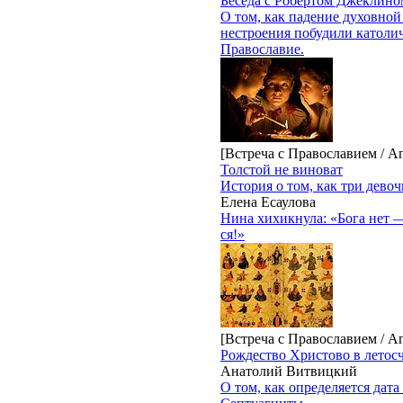
Беседа с Робертом Джеклино
О том, как падение духовной
нестроения побудили католиче
Православие.
[Встреча с Православием / А
Толстой не виноват
История о том, как три девоч
Елена Есаулова
Нина хихикнула: «Бога нет —
ся!»
[Встреча с Православием / А
Рождество Христово в летос
Анатолий Витвицкий
О том, как определяется дата