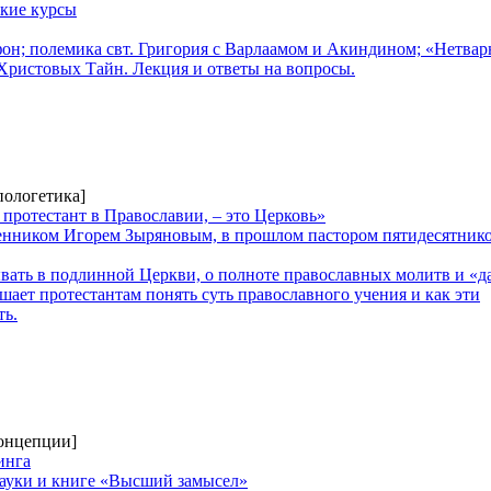
кие курсы
н; полемика свт. Григория с Варлаамом и Акиндином; «Нетва
Христовых Тайн. Лекция и ответы на вопросы.
пологетика]
 протестант в Православии, – это Церковь»
енником Игорем Зыряновым, в прошлом пастором пятидесятник
ывать в подлинной Церкви, о полноте православных молитв и «д
ешает протестантам понять суть православного учения и как эти
ть.
концепции]
инга
ауки и книге «Высший замысел»