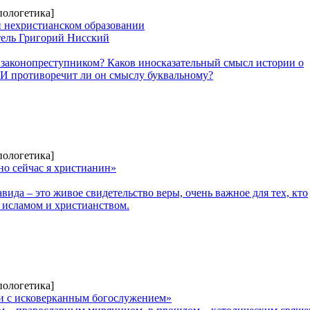
пологетика]
 нехристианском образовании
тель Григорий Нисский
 законопреступником? Каков иносказательный смысл истории о
И противоречит ли он смыслу буквальному?
пологетика]
но сейчас я христианин»
да – это живое свидетельство веры, очень важное для тех, кто
 исламом и христианством.
пологетика]
ви с исковерканным богослужением»