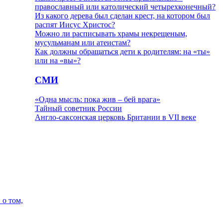
православный или католический четырехконечный?
Из какого дерева был сделан крест, на котором был
распят Иисус Христос?
Можно ли расписывать храмы некрещеным,
мусульманам или атеистам?
Как должны обращаться дети к родителям: на «ты»
или на «вы»?
СМИ
«Одна мысль: пока жив – бей врага»
Тайный советник России
Англо-саксонская церковь Британии в VII веке
 о том,