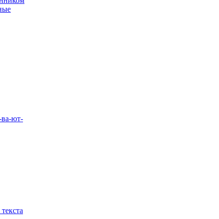
енником
ные
-ва-ют-
 текста