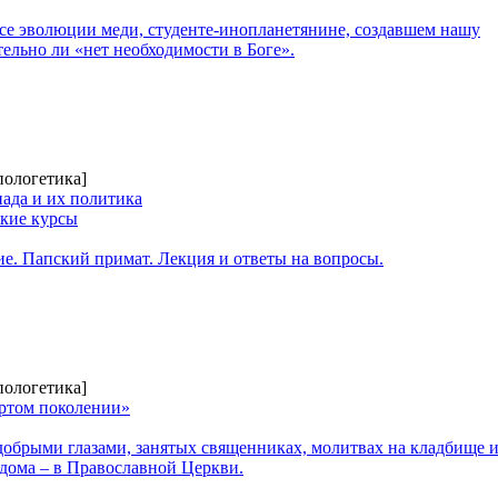
ссе эволюции меди, студенте-инопланетянине, создавшем нашу
тельно ли «нет необходимости в Боге».
пологетика]
пада и их политика
кие курсы
е. Папский примат. Лекция и ответы на вопросы.
пологетика]
ертом поколении»
обрыми глазами, занятых священниках, молитвах на кладбище и
 дома – в Православной Церкви.