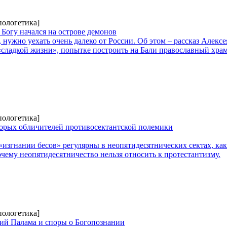
пологетика]
 Богу начался на острове демонов
 нужно уехать очень далеко от России. Об этом – рассказ Алексе
«сладкой жизни», попытке построить на Бали православный хра
пологетика]
орых обличителей противосектантской полемики
«изгнании бесов» регулярны в неопятидесятнических сектах, ка
очему неопятидесятничество нельзя относить к протестантизму.
пологетика]
рий Палама и споры о Богопознании