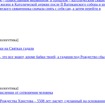
м – православным мирянином, в прошлом – католическим свящ
 жизни в Католической церкви после II Ватиканского собора и и
ского священника сначала снять с себя сан, а затем перейти в
пологетика]
ки на Святках гадали
 это все знают, кроме бабки твоей, а гадания под Рождество сбы
пологетика]
числении от сотворения человека
 Рождества Христова – 5508 лет: расчет, сделанный на основании