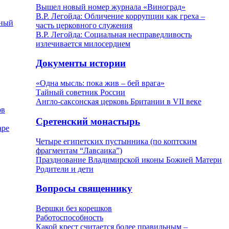
Вышел новый номер журнала «Виноград»
В.Р. Легойда: Обличение коррупции как греха –
рный
часть церковного служения
В.Р. Легойда: Социальная несправедливость
излечивается милосердием
Документы истории
«Одна мысль: пока жив – бей врага»
Тайный советник России
Англо-саксонская церковь Британии в VII веке
ов
Сретенский монастырь
аре
Четыре египетских пустынника (по коптским
фрагментам “Лавсаика”)
Празднование Владимирской иконы Божией Матери
Родители и дети
Вопросы священнику
Вершки без корешков
Работоспособность
Какой крест считается более правильным –