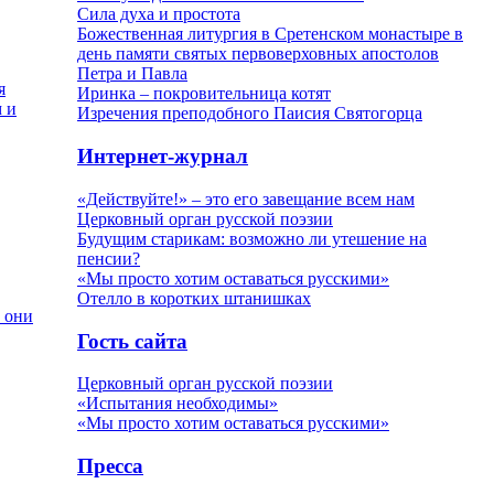
Сила духа и простота
Божественная литургия в Сретенском монастыре в
день памяти святых первоверховных апостолов
Петра и Павла
я
Иринка – покровительница котят
м и
Изречения преподобного Паисия Святогорца
Интернет-журнал
«Действуйте!» – это его завещание всем нам
Церковный орган русской поэзии
Будущим старикам: возможно ли утешение на
пенсии?
«Мы просто хотим оставаться русскими»
Отелло в коротких штанишках
к они
Гость сайта
Церковный орган русской поэзии
«Испытания необходимы»
«Мы просто хотим оставаться русскими»
Пресса