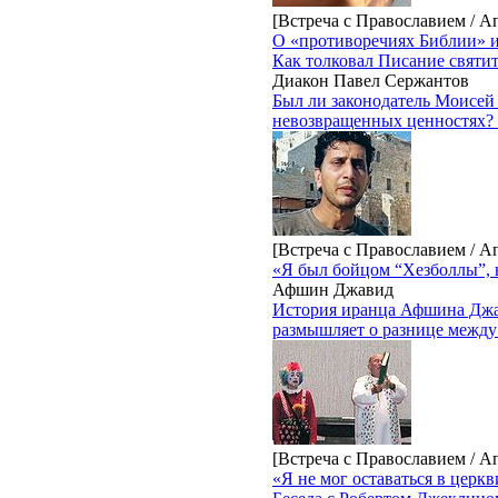
[Встреча с Православием / А
О «противоречиях Библии» и
Как толковал Писание святи
Диакон Павел Сержантов
Был ли законодатель Моисей
невозвращенных ценностях? 
[Встреча с Православием / А
«Я был бойцом “Хезболлы”, 
Афшин Джавид
История иранца Афшина Джави
размышляет о разнице между
[Встреча с Православием / А
«Я не мог оставаться в церк