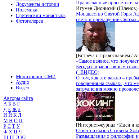
Православные просветительс
Документы истории
Игумен Дионисий (Шленов)
Полемика
Монашество Святой Горы Афо
Сретенский монастырь
свет» и причащение Святых 
Фотогалереи
[Встреча с Православием / А
«Самое важное, что получает
Беседа с православным свящ
(+ВИДЕО)
Мониторинг СМИ
О том, как это важно – преб
Аудио
говорения на языках», что м
Видео
затруднения можно преодоле
Авторы сайта
А
Б
В
Г
Д
Е
Ж
З
И
Й
К
Л
М
Н
О
П
[Интернет-журнал / Идеи и 
Р
С
Т
У
Ответ на вызов Стивена Хок
Ф
Х
Ц
Ч
Размышления о философии н
Ш
Щ
Э
Ю