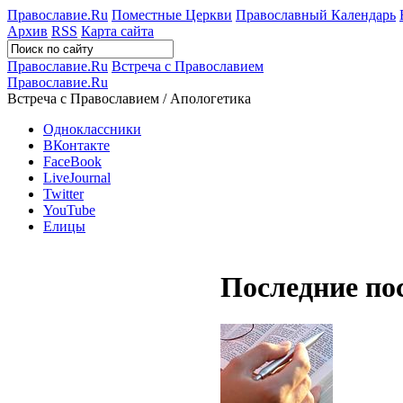
Православие.Ru
Поместные Церкви
Православный Календарь
Архив
RSS
Карта сайта
Православие.Ru
Встреча с Православием
Православие.Ru
Встреча с Православием / Апологетика
Одноклассники
ВКонтакте
FaceBook
LiveJournal
Twitter
YouTube
Елицы
Последние по