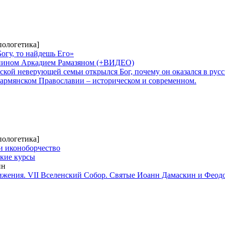
пологетика]
Богу, то найдешь Его»
янином Аркадием Рамазяном (+ВИДЕО)
нской неверующей семьи открылся Бог, почему он оказался в рус
 армянском Православии – историческом и современном.
пологетика]
и иконоборчество
кие курсы
ин
жения. VII Вселенский Собор. Святые Иоанн Дамаскин и Феод