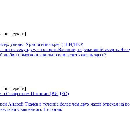
изнь Церкви]
 умер, увидел Христа и воскрес (+ВИДЕО)
ь ни на секунду», – говорит Василий, переживший смерть. Что 
ой любви помогло правильно осмыслить жизнь здесь?
изнь Церкви]
жи о Священном Писании (ВИДЕО)
ерей Андрей Ткачев в течение более чем двух часов отвечал на в
 местами Священного Писания.