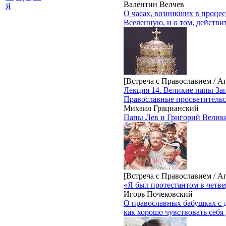
Валентин Велчев
Я
О часах, возникших в проце
Вселенную, и о том, действи
[Встреча с Православием / А
Лекция 14. Великие папы За
Православные просветительс
Михаил Грацианский
Папы Лев и Григорий Велики
[Встреча с Православием / А
«Я был протестантом в четв
Игорь Почековский
О православных бабушках с д
как хорошо чувствовать себя