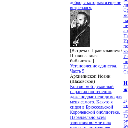
добро, с которым я еще не
ли
встречался.
С
мо
па
п
ап
П
И
п
[Встреча с Православием /
ко
Православная
И
библиотека]
п
Установление единства.
П
Часть 5
Св
Архиепископ Иоанн
(Шаховской)
И
Кризис мой духовный
ж
нарастал постепенно,
даже подчас невидимо для
«Д
меня самого. Как-то я
эт
сидел в Брюссельской
вс
Королевской библиотеке.
Ц
Параллельно всем
ру
занятиям во мне шло
Б
какое-то внутреннее,