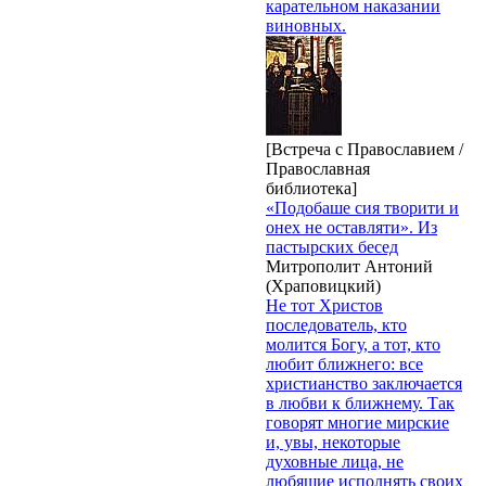
карательном наказании
виновных.
[Встреча с Православием /
Православная
библиотека]
«Подобаше сия творити и
онех не оставляти». Из
пастырских бесед
Митрополит Антоний
(Храповицкий)
He тот Христов
последователь, кто
молится Богу, a тот, кто
любит ближнего: все
христианство заключается
в любви к ближнему. Так
говорят многие мирские
и, увы, некоторые
духовные лица, не
любящие исполнять своих