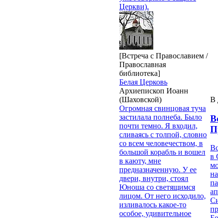
Церкви).
[Встреча с Православием /
Православная
библиотека]
Белая Церковь
Архиепископ Иоанн
(Шаховской)
В 
Огромная свинцовая туча
застилала полнеба. Было
В
почти темно. Я входил,
П
сливаясь с толпой, словно
со всем человечеством, в
В
большой корабль и вошел
в 
в каюту, мне
м
предназначенную. У ее
на
двери, внутри, стоял
па
Юноша со светящимся
ап
лицом. От него исходило,
Си
изливалось какое-то
пр
особое, удивительное
Бо