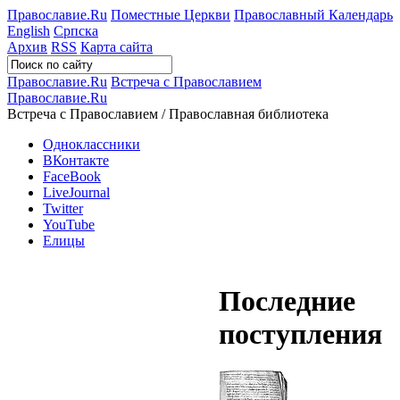
Православие.Ru
Поместные Церкви
Православный Календарь
English
Српска
Архив
RSS
Карта сайта
Православие.Ru
Встреча с Православием
Православие.Ru
Встреча с Православием / Православная библиотека
Одноклассники
ВКонтакте
FaceBook
LiveJournal
Twitter
YouTube
Елицы
Последние
поступления