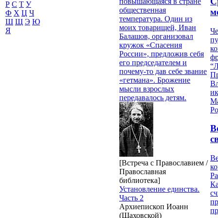
С
повышающаяся в стране
Р
С
Т
У
общественная
м
Ф
Х
Ц
Ч
температура. Один из
Ш
Щ
Э
Ю
моих товарищей, Иван
Я
Че
Балашов, организовал
пу
кружок «Спасения
к
России», предложив себя
ф
его председателем и
“Л
почему-то дав себе звание
П
«гетмана». Брожение
В
мысли взрослых
и
передавалось детям.
М
Ро
В
с
Ве
[Встреча с Православием /
к
Православная
Ра
библиотека]
Ка
Установление единства.
сч
Часть 2
п
Архиепископ Иоанн
п
(Шаховской)