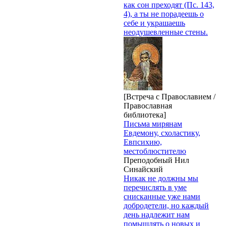
как сон преходят (Пс. 143,
4), а ты не порадеешь о
себе и украшаешь
неодушевленные стены.
[Встреча с Православием /
Православная
библиотека]
Письма мирянам
Евдемону, схоластику,
Евпсихию,
местоблюстителю
Преподобный Нил
Синайский
Никак не должны мы
перечислять в уме
снисканные уже нами
добродетели, но каждый
день надлежит нам
помышлять о новых и