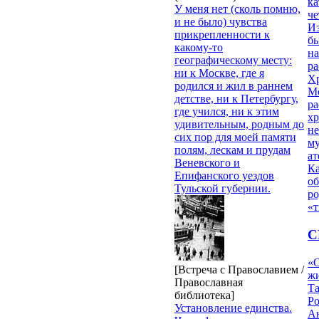
ка
У меня нет (сколь помню,
ч
и не было) чувства
Из
прикрепленности к
бы
какому-то
на
географическому месту:
ра
ни к Москве, где я
Х
родился и жил в раннем
М
детстве, ни к Петербургу,
ра
где учился, ни к этим
х
удивительным, родным до
н
сих пор для моей памяти
му
полям, лескам и прудам
ат
Веневского и
К
Епифанского уездов
об
Тульской губернии.
ро
«т
С
«О
[Встреча с Православием /
жи
Православная
Т
библиотека]
Р
Установление единства.
Ан