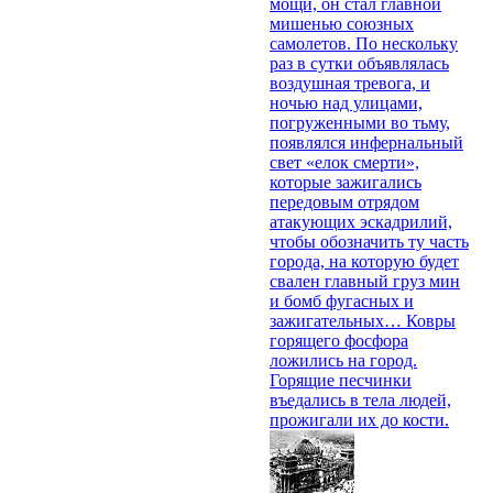
мощи, он стал главной
мишенью союзных
самолетов. По нескольку
раз в сутки объявлялась
воздушная тревога, и
ночью над улицами,
погруженными во тьму,
появлялся инфернальный
свет «елок смерти»,
которые зажигались
передовым отрядом
атакующих эскадрилий,
чтобы обозначить ту часть
города, на которую будет
свален главный груз мин
и бомб фугасных и
зажигательных… Ковры
горящего фосфора
ложились на город.
Горящие песчинки
въедались в тела людей,
прожигали их до кости.