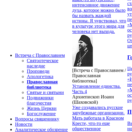
ст
интенсивное движение
в
духа, которое можно было
ут
бы назвать жаждой
п
истины. Я чувствовал, что
«
в культуре этого мира для
ос
человека нет выхода.
р
От
ш
Встреча с Православием
Г
Святоотеческое
наследие
Ц
[Встреча с Православием /
Проповеди
ру
Православная
Апологетика
«
библиотека]
Православная
н
Установление единства.
библиотека
«
Часть 4
Святые и святыни
ос
Архиепископ Иоанн
Подвижники
р
(Шаховской)
благочестия
Уже создавались русские
Жизнь Церкви
П
зарубежные организации.
Богослужение
Мать работала в Красном
Вопросы священнику
В
Кресте, что-то еще
Новости
но
общественное
Аналитическое обозрение