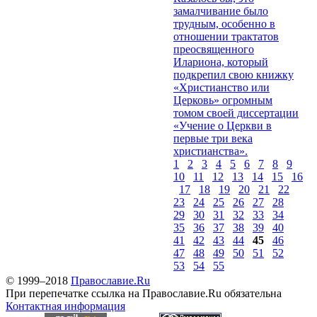
замалчивание было
трудным, особенно в
отношении трактатов
преосвященного
Илариона, который
подкрепил свою книжку
«Христианство или
Церковь» огромным
томом своей диссертации
«Учение о Церкви в
первые три века
христианства».
1
2
3
4
5
6
7
8
9
10
11
12
13
14
15
16
17
18
19
20
21
22
23
24
25
26
27
28
29
30
31
32
33
34
35
36
37
38
39
40
41
42
43
44
45
46
47
48
49
50
51
52
53
54
55
© 1999–2018
Православие.Ru
При перепечатке ссылка на Православие.Ru обязательна
Контактная информация