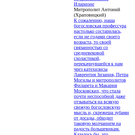
Иларионе
Митрополит Антоний
(Храповицкий)
К сожалению, наша
богословская профессура
настолько состарилась,
если не годами своего
возраста, то своей
связанностью со
средневековой
схоластикой,
перекачнувшейся к нам
чрез катехизисы
Лаврентия Зизания, Петра
Могилы и митрополитов
Филарета и Макария
Московских, что стала
почти неспособной даже
отзываться на всякую
свежую богословскую
мысль и, скрежеща зубами
от досады, обходит
таковую молчанием на
радость большевикам.
Казалось бы, это