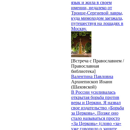
язык и жила в своем
имении, недалеко от
Троице-Сергиевой лавры,
куда мимоходом заезжала,
путешествуя на лошадях в
Москву.
[Встреча с Православием /
Православная
библиотека]
Валентина Павловна
Архиепископ Иоанн
(Шаховской)
В России усиливалась
открытая борьба против
веры и Церкви. Я назвал
свое издательство «Борьба
за Церковь». Позже оно
стало называться просто
«За Церковь» (слово «за»
уже говорило о защите