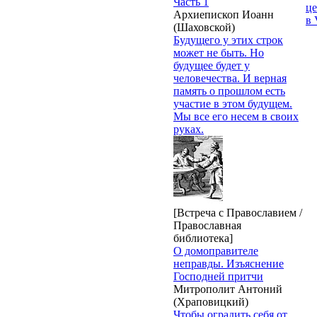
Часть 1
це
Архиепископ Иоанн
в 
(Шаховской)
Будущего у этих строк
может не быть. Но
будущее будет у
человечества. И верная
память о прошлом есть
участие в этом будущем.
Мы все его несем в своих
руках.
[Встреча с Православием /
Православная
библиотека]
О домоправителе
неправды. Изъяснение
Господней притчи
Митрополит Антоний
(Храповицкий)
Чтобы оградить себя от