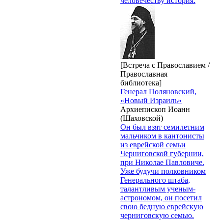
человечеству история.
[Встреча с Православием /
Православная
библиотека]
Генерал Поляновский,
«Новый Израиль»
Архиепископ Иоанн
(Шаховской)
Он был взят семилетним
мальчиком в кантонисты
из еврейской семьи
Черниговской губернии,
при Николае Павловиче.
Уже будучи полковником
Генерального штаба,
талантливым ученым-
астрономом, он посетил
свою бедную еврейскую
черниговскую семью.