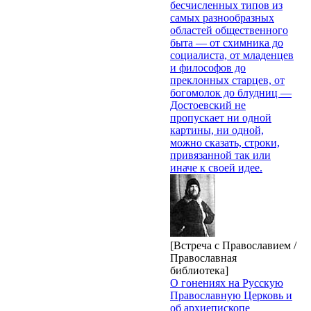
бесчисленных типов из
самых разнообразных
областей общественного
быта — от схимника до
социалиста, от младенцев
и философов до
преклонных старцев, от
богомолок до блудниц —
Достоевский не
пропускает ни одной
картины, ни одной,
можно сказать, строки,
привязанной так или
иначе к своей идее.
[Встреча с Православием /
Православная
библиотека]
О гонениях на Русскую
Православную Церковь и
об архиепископе