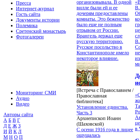
«
организовывала. В одной
Пресса
В.
вилле были ей и ее
Интернет-журнал
О
дочерям предоставлены
Гость сайта
ко
комнаты. Это беженство
Документы истории
гр
было еще не полным
Полемика
це
отрывом от России.
Сретенский монастырь
с
Врангель держал еще
Фотогалереи
В.
русскую территорию.
С
Русское посольство в
не
Константинополе имело
из
некоторое влияние.
м
Д
и
[Встреча с Православием /
Мониторинг СМИ
«О
Православная
Аудио
жи
библиотека]
Видео
Т
Установление единства.
Р
Часть 3
Авторы сайта
Ан
Архиепископ Иоанн
А
Б
В
Г
це
(Шаховской)
Д
Е
Ж
З
в 
С осени 1916 года в лицее
И
Й
К
Л
ощущалась
М
Н
О
П