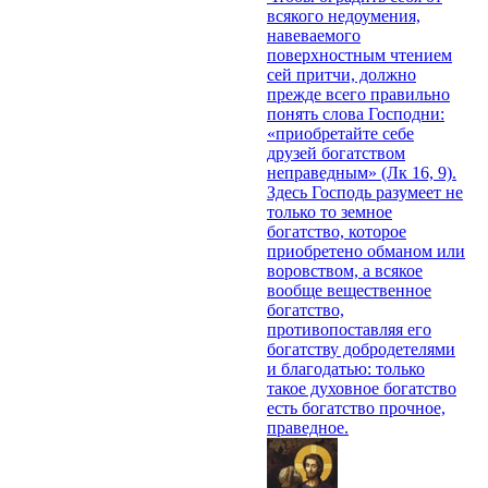
всякого недоумения,
навеваемого
поверхностным чтением
сей притчи, должно
прежде всего правильно
понять слова Господни:
«приобретайте себе
друзей богатством
неправедным» (Лк 16, 9).
Здесь Господь разумеет не
только то земное
богатство, которое
приобретено обманом или
воровством, а всякое
вообще вещественное
богатство,
противопоставляя его
богатству добродетелями
и благодатью: только
такое духовное богатство
есть богатство прочное,
праведное.