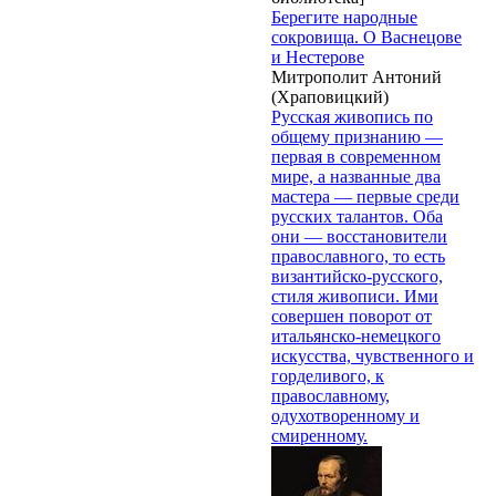
Берегите народные
сокровища. О Васнецове
и Нестерове
Митрополит Антоний
(Храповицкий)
Русская живопись по
общему признанию —
первая в современном
мире, а названные два
мастера — первые среди
русских талантов. Оба
они — восстановители
православного, то есть
византийско-русского,
стиля живописи. Ими
совершен поворот от
итальянско-немецкого
искусства, чувственного и
горделивого, к
православному,
одухотворенному и
смиренному.