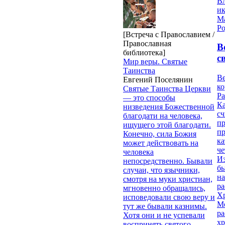
В
и
М
Ро
[Встреча с Православием /
Православная
В
библиотека]
с
Мир веры. Святые
Таинства
Ве
Евгений Поселянин
к
Святые Таинства Церкви
Ра
— это способы
Ка
низведения Божественной
сч
благодати на человека,
п
ищущего этой благодати.
п
Конечно, сила Божия
ка
может действовать на
ч
человека
Из
непосредственно. Бывали
бы
случаи, что язычники,
на
смотря на муки христиан,
ра
мгновенно обращались,
Х
исповедовали свою веру и
М
тут же бывали казнимы.
ра
Хотя они и не успевали
х
воспринять святого