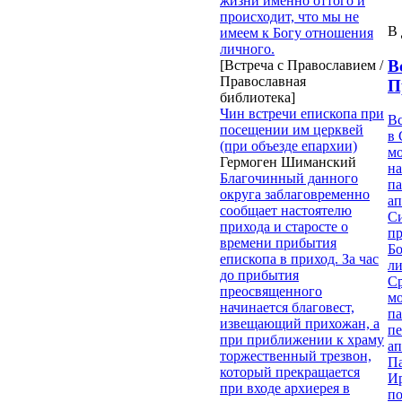
жизни именно оттого и
происходит, что мы не
В 
имеем к Богу отношения
личного.
В
[Встреча с Православием /
Православная
П
библиотека]
Чин встречи епископа при
В
посещении им церквей
в 
(при объезде епархии)
м
Гермоген Шиманский
на
Благочинный данного
па
округа заблаговременно
ап
сообщает настоятелю
Си
прихода и старосте о
пр
времени прибытия
Бо
епископа в приход. За час
ли
до прибытия
С
преосвященного
мо
начинается благовест,
па
извещающий прихожан, а
п
при приближении к храму
ап
торжественный трезвон,
П
который прекращается
И
при входе архиерея в
п