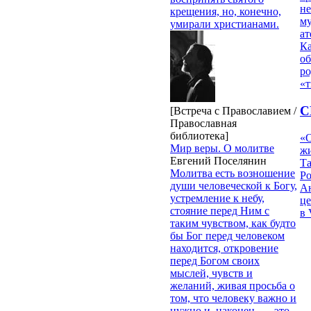
н
крещения, но, конечно,
му
умирали христианами.
ат
К
об
ро
«т
С
[Встреча с Православием /
Православная
библиотека]
«О
Мир веры. О молитве
жи
Евгений Поселянин
Т
Молитва есть возношение
Р
души человеческой к Богу,
Ан
устремление к небу,
це
стояние перед Ним с
в 
таким чувством, как будто
бы Бог перед человеком
находится, откровение
перед Богом своих
мыслей, чувств и
желаний, живая просьба о
том, что человеку важно и
нужно и, наконец, — это