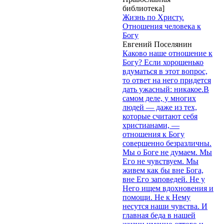
библиотека]
Жизнь по Христу.
Отношения человека к
Богу
Евгений Поселянин
Каково наше отношение к
Богу? Если хорошенько
вдуматься в этот вопрос,
то ответ на него придется
дать ужасный: никакое.В
самом деле, у многих
людей — даже из тех,
которые считают себя
христианами, —
отношения к Богу
совершенно безразличны.
Мы о Боге не думаем. Мы
Его не чувствуем. Мы
живем как бы вне Бога,
вне Его заповедей. Не у
Него ищем вдохновения и
помощи. Не к Нему
несутся наши чувства. И
главная беда в нашей