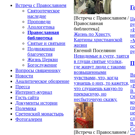
Встреча с Православием
Г
Святоотеческое
наследие
[Встреча с Православием /
Ц
Проповеди
Православная
ру
Апологетика
библиотека]
«
Православная
Жизнь по Христу.
н
библиотека
Картины христианской
«
Святые и святыни
жизни
ос
Подвижники
Евгений Поселянин
р
благочестия
Невидимые в суете, таятся
Жизнь Церкви
в глуши святые уголки,
П
Богослужение
где живут люди с такими
Вопросы священнику
возвышенными
В
Новости
чувствами, что, когда
но
Аналитическое обозрение
узнаешь о них, то кажется,
«
Пресса
что слушаешь какую-то
В.
Интернет-журнал
прекрасную, но
О
Гость сайта
несбыточную сказку.
ко
Документы истории
гр
Полемика
це
Сретенский монастырь
с
Фотогалереи
В.
С
[Встреча с Православием /
не