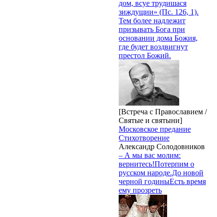
дом, всуе трудишася
зиждущии» (Пс. 126, 1).
Тем более надлежит
призывать Бога при
основании дома Божия,
где будет воздвигнут
престол Божий.
[Встреча с Православием /
Святые и святыни]
Московское предание
Стихотворение
Александр Солодовников
– А мы вас молим:
вернитесь!Потерпим о
русском народе.До новой
черной годиныЕсть время
ему прозреть