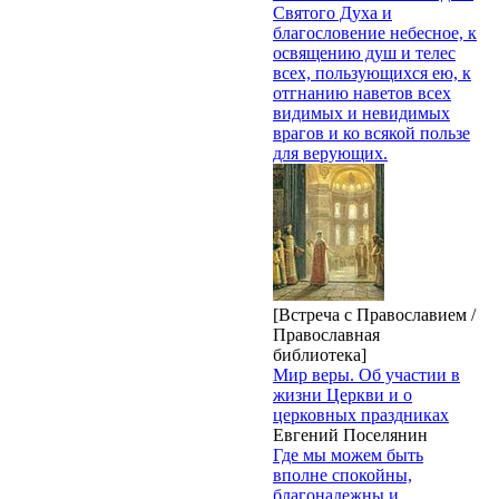
Святого Духа и
благословение небесное, к
освящению душ и телес
всех, пользующихся ею, к
отгнанию наветов всех
видимых и невидимых
врагов и ко всякой пользе
для верующих.
[Встреча с Православием /
Православная
библиотека]
Мир веры. Об участии в
жизни Церкви и о
церковных праздниках
Евгений Поселянин
Где мы можем быть
вполне спокойны,
благонадежны и