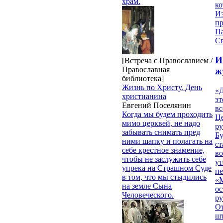
храм.
ко
И
п
П
Св
И
[Встреча с Православием /
Православная
ж
библиотека]
Жизнь по Христу. День
«Д
христианина
эт
Евгений Поселянин
вс
Когда мы будем проходить
Ц
мимо церквей, не надо
ру
забывать снимать пред
Б
ними шапку и полагать на
ст
себе крестное знамение,
в
чтобы не заслужить себе
ут
упрека на Страшном Суде
п
в том, что мы стыдились
«
на земле Сына
ос
Человеческого.
р
От
ш