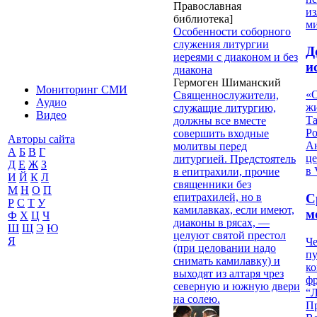
Православная
из
библиотека]
м
Особенности соборного
служения литургии
Д
иереями с диаконом и без
и
диакона
Гермоген Шиманский
Мониторинг СМИ
«О
Священнослужители,
Аудио
жи
служащие литургию,
Видео
Т
должны все вместе
Р
совершить входные
Авторы сайта
Ан
молитвы перед
А
Б
В
Г
це
литургией. Предстоятель
Д
Е
Ж
З
в 
в епитрахили, прочие
И
Й
К
Л
священники без
М
Н
О
П
епитрахилей, но в
С
Р
С
Т
У
камилавках, если имеют,
м
Ф
Х
Ц
Ч
диаконы в рясах, —
Ш
Щ
Э
Ю
целуют святой престол
Я
Че
(при целовании надо
пу
снимать камилавку) и
к
выходят из алтаря чрез
ф
северную и южную двери
“Л
на солею.
П