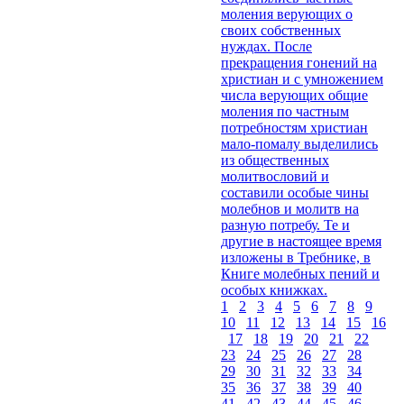
моления верующих о
своих собственных
нуждах. После
прекращения гонений на
христиан и с умножением
числа верующих общие
моления по частным
потребностям христиан
мало-помалу выделились
из общественных
молитвословий и
составили особые чины
молебнов и молитв на
разную потребу. Те и
другие в настоящее время
изложены в Требнике, в
Книге молебных пений и
особых книжках.
1
2
3
4
5
6
7
8
9
10
11
12
13
14
15
16
17
18
19
20
21
22
23
24
25
26
27
28
29
30
31
32
33
34
35
36
37
38
39
40
41
42
43
44
45
46