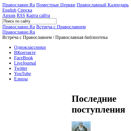
Православие.Ru
Поместные Церкви
Православный Календарь
English
Српска
Архив
RSS
Карта сайта
Православие.Ru
Встреча с Православием
Православие.Ru
Встреча с Православием / Православная библиотека
Одноклассники
ВКонтакте
FaceBook
LiveJournal
Twitter
YouTube
Елицы
Последние
поступления