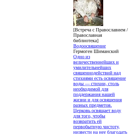
[Встреча с Православием /
Православная
библиотека]
Водоосвящение
Гермоген Шиманский
Одно из
величественнейших и
умилительнейших
священнодействий над
стихиями есть освящение
воды — стихии, столь
необходимой для
поддержания нашей
жизни и для освящения
разных предметов.
Церковь освящает воду
для того, чтобы
возвратить ей
первобытную чистоту,
низвести на нее благодать