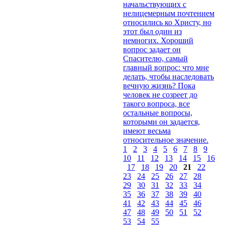
начальствующих с
нелицемерным почтением
относились ко Христу, но
этот был один из
немногих. Хороший
вопрос задает он
Спасителю, самый
главный вопрос: что мне
делать, чтобы наследовать
вечную жизнь? Пока
человек не созреет до
такого вопроса, все
остальные вопросы,
которыми он задается,
имеют весьма
относительное значение.
1
2
3
4
5
6
7
8
9
10
11
12
13
14
15
16
17
18
19
20
21
22
23
24
25
26
27
28
29
30
31
32
33
34
35
36
37
38
39
40
41
42
43
44
45
46
47
48
49
50
51
52
53
54
55