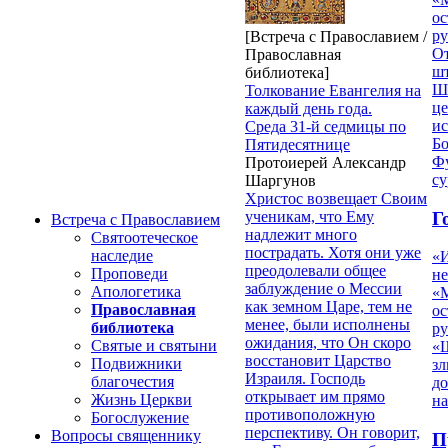
ос
р
[Встреча с Православием /
От
Православная
ш
библиотека]
Ш
Толкование Евангелия на
це
каждый день года.
ис
Среда 31-й седмицы по
Б
Пятидесятнице
Фу
Протоиерей Александр
су
Шаргунов
Христос возвещает Своим
Г
ученикам, что Ему
Встреча с Православием
надлежит много
Святоотеческое
пострадать. Хотя они уже
наследие
«
преодолевали общее
Проповеди
н
заблуждение о Мессии
Апологетика
«
как земном Царе, тем не
Православная
ос
менее, были исполнены
библиотека
р
ожидания, что Он скоро
Святые и святыни
«Ш
восстановит Царство
Подвижники
з
Израиля. Господь
благочестия
д
открывает им прямо
Жизнь Церкви
на
противоположную
Богослужение
перспективу. Он говорит,
Вопросы священнику
П