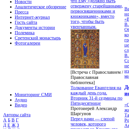
что Ему «должно быть
Новости
отвержену старейшинами,
Аналитическое обозрение
В
первосвященниками и
Пресса
но
книжниками», вместо
Интернет-журнал
«
того, чтобы быть
Гость сайта
В.
увенчанным.
Документы истории
О
Полемика
ко
Сретенский монастырь
гр
Фотогалереи
це
с
В.
С
не
из
[Встреча с Православием /
м
Православная
библиотека]
Д
Толкование Евангелия на
каждый день года.
и
Мониторинг СМИ
Вторник 31-й седмицы по
Аудио
Пятидесятнице
«О
Видео
Протоиерей Александр
жи
Шаргунов
Авторы сайта
Т
Перед нами — слепой
А
Б
В
Г
Р
человек, которого
Д
Е
Ж
З
Ан