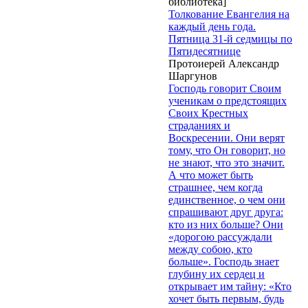
библиотека]
Толкование Евангелия на
каждый день года.
Пятница 31-й седмицы по
Пятидесятнице
Протоиерей Александр
Шаргунов
Господь говорит Своим
ученикам о предстоящих
Своих Крестных
страданиях и
Воскресении. Они верят
тому, что Он говорит, но
не знают, что это значит.
А что может быть
страшнее, чем когда
единственное, о чем они
спрашивают друг друга:
кто из них больше? Они
«дорогою рассуждали
между собою, кто
больше». Господь знает
глубину их сердец и
открывает им тайну: «Кто
хочет быть первым, будь