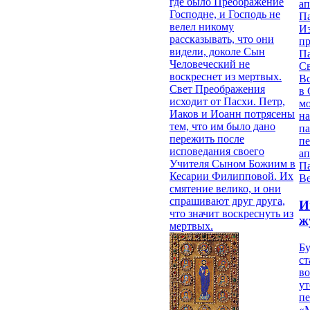
где было Преображение
ап
Господне, и Господь не
П
велел никому
И
рассказывать, что они
п
видели, доколе Сын
П
Человеческий не
Св
воскреснет из мертвых.
В
Свет Преображения
в 
исходит от Пасхи. Петр,
м
Иаков и Иоанн потрясены
на
тем, что им было дано
па
пережить после
п
исповедания своего
ап
Учителя Сыном Божиим в
П
Кесарии Филипповой. Их
В
смятение велико, и они
спрашивают друг друга,
И
что значит воскреснуть из
ж
мертвых.
Б
ст
в
ут
п
«