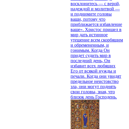
восклонитесь — с верой,
надеждой и молитвой —
и поднимите головы
ваши, потому что
приближается избавление
ваше». Христос пришел в
мир дать истинное
утешение всем скорбящим
и обремененным, и
гонимым. Когда Он
придет судить мир в
последний день, Он
избавит всех любящих
Его от всякой нужды и
печали. Когда они увидят
предельное неистовство
зла, они могут поднять
свои головы, зная, что
близок день Господень.