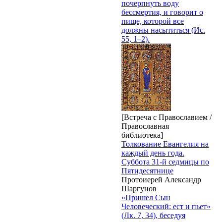
почерпнуть воду
бессмертия, и говорит о
пище, которой все
должны насытиться (Ис.
55, 1–2).
[Встреча с Православием /
Православная
библиотека]
Толкование Евангелия на
каждый день года.
Суббота 31-й седмицы по
Пятидесятнице
Протоиерей Александр
Шаргунов
«Пришел Сын
Человеческий: ест и пьет»
(Лк. 7, 34), беседуя