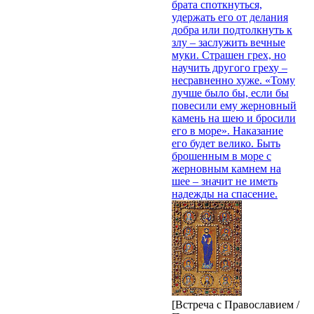
брата споткнуться,
удержать его от делания
добра или подтолкнуть к
злу – заслужить вечные
муки. Страшен грех, но
научить другого греху –
несравненно хуже. «Тому
лучше было бы, если бы
повесили ему жерновный
камень на шею и бросили
его в море». Наказание
его будет велико. Быть
брошенным в море с
жерновным камнем на
шее – значит не иметь
надежды на спасение.
[Встреча с Православием /