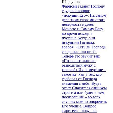
Шаргунов
Фарисеи задают Господу
трудный вопрос,
«искушая Его». На самом
деле за их словами стоит
неверность иудеев
Моисею и Самому Богу
во время исхода в
пустыне, когда они
искушали Господа,
говоря: «Есть ли Господь
среди нас или нет?»
Теперь это звучит так:
«Позволительно ли
разводиться мужу с
женою?» Их намерение –
такое же, как у тех, кто
требовал от Господа
знамения с неба. Будет
ответ Спасителя слишком
строгим или будет в нем
послабление – во всех
случаях можно опорочить
Его учение. Вопрос
фарисеев – ловушка.