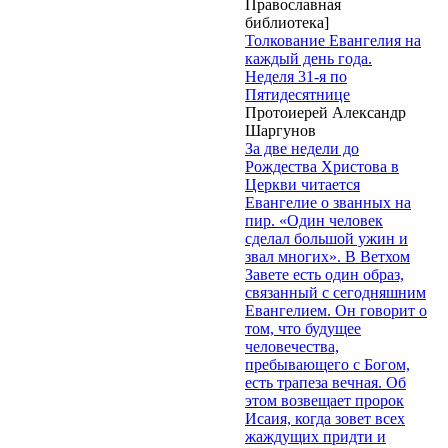
Православная
библиотека]
Толкование Евангелия на
каждый день года.
Неделя 31-я по
Пятидесятнице
Протоиерей Александр
Шаргунов
За две недели до
Рождества Христова в
Церкви читается
Евангелие о званных на
пир. «Один человек
сделал большой ужин и
звал многих». В Ветхом
Завете есть один образ,
связанный с сегодняшним
Евангелием. Он говорит о
том, что будущее
человечества,
пребывающего с Богом,
есть трапеза вечная. Об
этом возвещает пророк
Исаия, когда зовет всех
жаждущих придти и