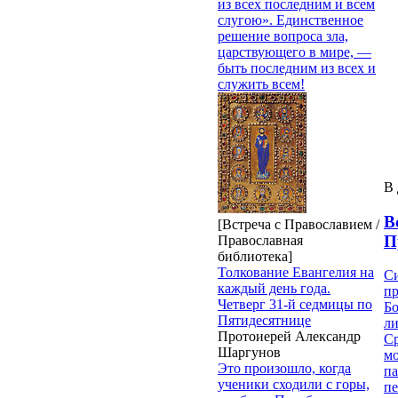
из всех последним и всем
слугою». Единственное
решение вопроса зла,
царствующего в мире, —
быть последним из всех и
служить всем!
В 
В
[Встреча с Православием /
П
Православная
библиотека]
Толкование Евангелия на
Си
каждый день года.
пр
Четверг 31-й седмицы по
Бо
Пятидесятнице
ли
Протоиерей Александр
С
Шаргунов
мо
Это произошло, когда
па
ученики сходили с горы,
п