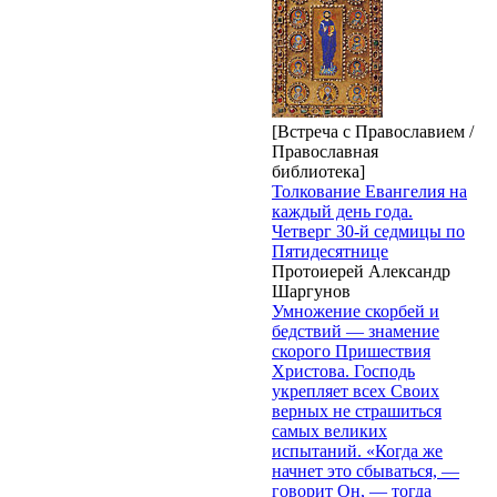
[Встреча с Православием /
Православная
библиотека]
Толкование Евангелия на
каждый день года.
Четверг 30-й седмицы по
Пятидесятнице
Протоиерей Александр
Шаргунов
Умножение скорбей и
бедствий — знамение
скорого Пришествия
Христова. Господь
укрепляет всех Своих
верных не страшиться
самых великих
испытаний. «Когда же
начнет это сбываться, —
говорит Он, — тогда