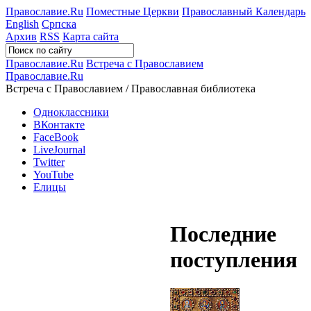
Православие.Ru
Поместные Церкви
Православный Календарь
English
Српска
Архив
RSS
Карта сайта
Православие.Ru
Встреча с Православием
Православие.Ru
Встреча с Православием / Православная библиотека
Одноклассники
ВКонтакте
FaceBook
LiveJournal
Twitter
YouTube
Елицы
Последние
поступления