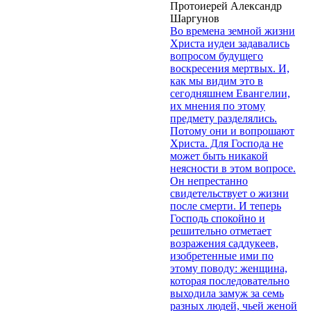
Протоиерей Александр
Шаргунов
Во времена земной жизни
Христа иудеи задавались
вопросом будущего
воскресения мертвых. И,
как мы видим это в
сегодняшнем Евангелии,
их мнения по этому
предмету разделялись.
Потому они и вопрошают
Христа. Для Господа не
может быть никакой
неясности в этом вопросе.
Он непрестанно
свидетельствует о жизни
после смерти. И теперь
Господь спокойно и
решительно отметает
возражения саддукеев,
изобретенные ими по
этому поводу: женщина,
которая последовательно
выходила замуж за семь
разных людей, чьей женой