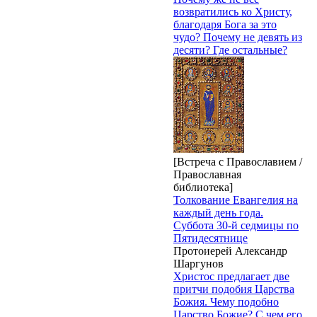
возвратились ко Христу,
благодаря Бога за это
чудо? Почему не девять из
десяти? Где остальные?
[Встреча с Православием /
Православная
библиотека]
Толкование Евангелия на
каждый день года.
Суббота 30-й седмицы по
Пятидесятнице
Протоиерей Александр
Шаргунов
Христос предлагает две
притчи подобия Царства
Божия. Чему подобно
Царство Божие? С чем его