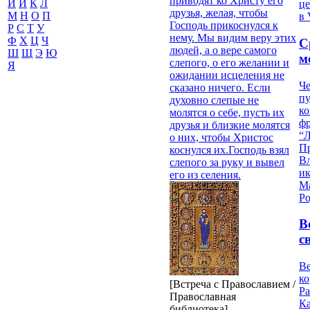
приводят ко Христу его
И
Й
К
Л
це
друзья, желая, чтобы
М
Н
О
П
в 
Господь прикоснулся к
Р
С
Т
У
нему. Мы видим веру этих
Ф
Х
Ц
Ч
С
людей, а о вере самого
Ш
Щ
Э
Ю
м
слепого, о его желании и
Я
ожидании исцеления не
Че
сказано ничего. Если
пу
духовно слепые не
к
молятся о себе, пусть их
ф
друзья и близкие молятся
“Л
о них, чтобы Христос
П
коснулся их.Господь взял
В
слепого за руку и вывел
и
его из селения.
М
Ро
В
с
Ве
к
[Встреча с Православием /
Ра
Православная
Ка
библиотека]