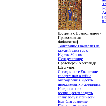
Т
Р
Ан
це
в 
[Встреча с Православием /
Православная
библиотека]
Толкование Евангелия на
каждый день года.
Неделя 30-я по
Пятидесятнице
Протоиерей Александр
Шаргунов
Сегодняшнее Евангелие
говорит нам о тайне
благодарения. Десять
прокаженных исцелились.
И один из них
возвращается воздать
славу Богу и принести
Ему благодарение.
Почему же не все