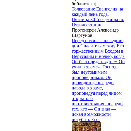
библиотека]
Толкование Евангелия на
каждый день года.
Пятница 30-й седмицы по
Пятидесятнице
Протоиерей Александр
Шаргунов
Перед нами — последние
дни Спасителя между Его
торжественным Входом в
Иерусалим и ночью, когда
Он был предан. «Днем Он
учил в храме». Господь
был неутомимым
проповедником. Он
проводил день среди
народа в храме,
проповедуя перед лицом
открытого
противостояния, посреди
тех, кто — Он знал —
искал возможности
погубить Его.