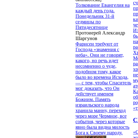
сч
Толкование Евангелия на
п
каждый день года.
п
Понедельник 31-й
ка
седмицы по
ч
Пятидесятнице
Из
Протоиерей Александр
бы
Шаргунов
на
Фарисеи требуют от
ра
Господа «знамения с
Х
неба». Они не говорят,
М
какого, но речь идет
ра
несомненно о чуде,
х
подобном тому, какое
н
было во времена Исхода,
му
— с тем, чтобы Спаситель
ат
мог доказать, что Он
К
действует именем
об
Божиим. Память
ро
израильского народа
«т
хранила манну, переход
через море Чермное, все
С
события, через которые
явно была видна милость
«О
Бога к Своему народу.
жи