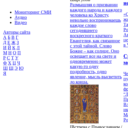
и
Размышляя о призвании
каждого народа и каждого
Мониторинг СМИ
«О
человека ко Христу,
Аудио
жи
невольно воспринимаешь
Видео
Т
каждое слово
Р
сегодняшнего
Авторы сайта
Ан
воскресного краткого
А
Б
В
Г
це
Евангелия, как связанное
Д
Е
Ж
З
в 
с этой тайной. Слово
И
Й
К
Л
Божие – как солнце. Оно
М
Н
О
П
С
освещает все на свете и
Р
С
Т
У
одновременно может
м
Ф
Х
Ц
Ч
какую-то одну
Ш
Щ
Э
Ю
подробность, одно
Я
Че
явление, мысль высветить
пу
до конца.
к
ф
“Л
П
В
и
М
Ро
[Встреча с Православием /