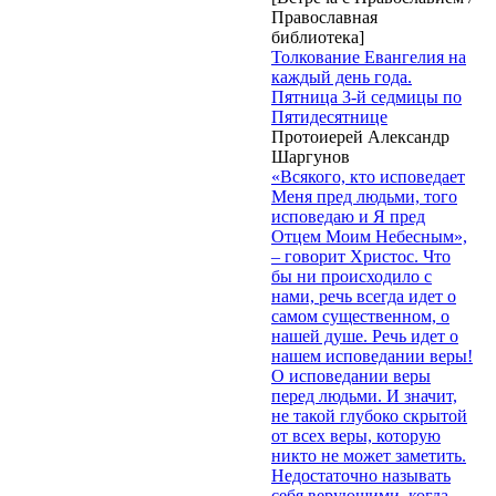
Православная
библиотека]
Толкование Евангелия на
каждый день года.
Пятница 3-й седмицы по
Пятидесятнице
Протоиерей Александр
Шаргунов
«Всякого, кто исповедает
Меня пред людьми, того
исповедаю и Я пред
Отцем Моим Небесным»,
– говорит Христос. Что
бы ни происходило с
нами, речь всегда идет о
самом существенном, о
нашей душе. Речь идет о
нашем исповедании веры!
О исповедании веры
перед людьми. И значит,
не такой глубоко скрытой
от всех веры, которую
никто не может заметить.
Недостаточно называть
себя верующими, когда