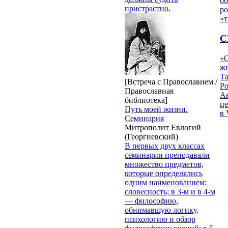
об
пристрастно.
ро
«т
С
«О
жи
Т
[Встреча с Православием /
Р
Православная
Ан
библиотека]
це
Путь моей жизни.
в 
Семинария
Митрополит Евлогий
(Георгиевский)
В первых двух классах
семинарии преподавали
множество предметов,
которые определялись
одним наименованием:
словесность; в 3-м и в 4-м
— философию,
обнимавшую логику,
психологию и обзор