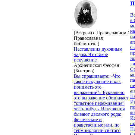
П
В
в 
м
на
[Встреча с Православием /
па
Православная
ап
библиотека]
Си
Наставления духовным
пр
чадам. Что такое
Бо
искушение
ли
Архиепископ Феофан
С
(Быстров)
мо
Вы спрашиваете: «Что
па
такое искушение и как
п
понимать это
ап
выражение?» Буквально
П
это выражение обозначает
И
“опытное переживание”
п
чего-нибудь. Искушения
ко
бывают двоякого рода:
И
физические и
п
нравственные или, по
П
терминологии святого
Св