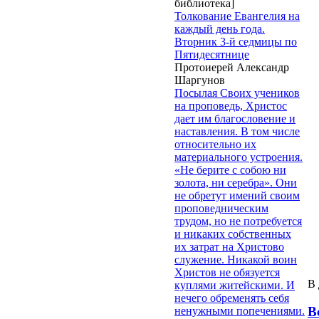
библиотека]
Толкование Евангелия на
каждый день года.
Вторник 3-й седмицы по
Пятидесятнице
Протоиерей Александр
Шаргунов
Посылая Своих учеников
на проповедь, Христос
дает им благословение и
наставления. В том числе
относительно их
материального устроения.
«Не берите с собою ни
золота, ни серебра». Они
не обретут имений своим
проповедническим
трудом, но не потребуется
и никаких собственных
их затрат на Христово
служение. Никакой воин
Христов не обязуется
В 
куплями житейскими. И
нечего обременять себя
В
ненужными попечениями.