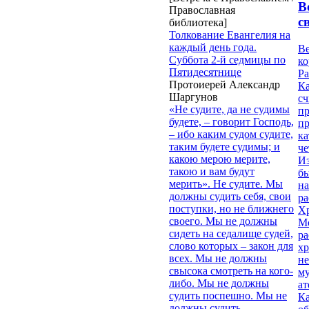
В
Православная
с
библиотека]
Толкование Евангелия на
каждый день года.
Ве
Суббота 2-й седмицы по
к
Пятидесятнице
Ра
Протоиерей Александр
Ка
Шаргунов
сч
«Не судите, да не судимы
п
будете, – говорит Господь,
п
– ибо каким судом судите,
ка
таким будете судимы; и
ч
какою мерою мерите,
Из
такою и вам будут
бы
мерить». Не судите. Мы
на
должны судить себя, свои
ра
поступки, но не ближнего
Х
своего. Мы не должны
М
сидеть на седалище судей,
ра
слово которых – закон для
х
всех. Мы не должны
н
свысока смотреть на кого-
му
либо. Мы не должны
ат
судить поспешно. Мы не
К
должны судить