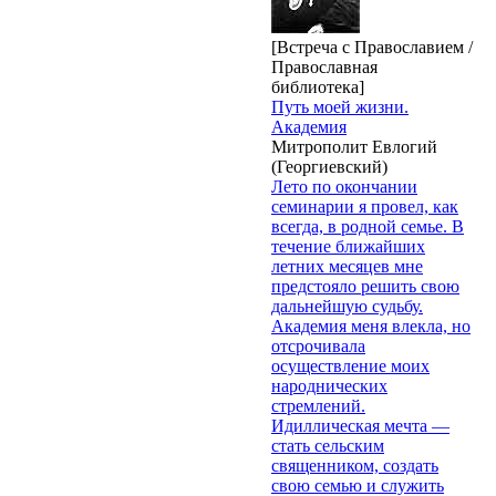
[Встреча с Православием /
Православная
библиотека]
Путь моей жизни.
Академия
Митрополит Евлогий
(Георгиевский)
Лето по окончании
семинарии я провел, как
всегда, в родной семье. В
течение ближайших
летних месяцев мне
предстояло решить свою
дальнейшую судьбу.
Академия меня влекла, но
отсрочивала
осуществление моих
народнических
стремлений.
Идиллическая мечта —
стать сельским
священником, создать
свою семью и служить