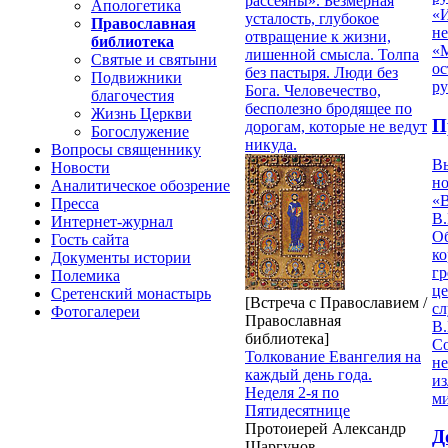
рассеяны». Безмерная
Апологетика
«
усталость, глубокое
Православная
н
отвращение к жизни,
библиотека
«
лишенной смысла. Толпа
Святые и святыни
ос
без пастыря. Люди без
Подвижники
р
Бога. Человечество,
благочестия
бесполезно бродящее по
Жизнь Церкви
П
дорогам, которые не ведут
Богослужение
никуда.
Вопросы священнику
В
Новости
но
Аналитическое обозрение
«
Пресса
В.
Интернет-журнал
О
Гость сайта
ко
Документы истории
гр
Полемика
це
Сретенский монастырь
[Встреча с Православием /
с
Фотогалереи
Православная
В.
библиотека]
С
Толкование Евангелия на
не
каждый день года.
из
Неделя 2-я по
м
Пятидесятнице
Протоиерей Александр
Д
Шаргунов