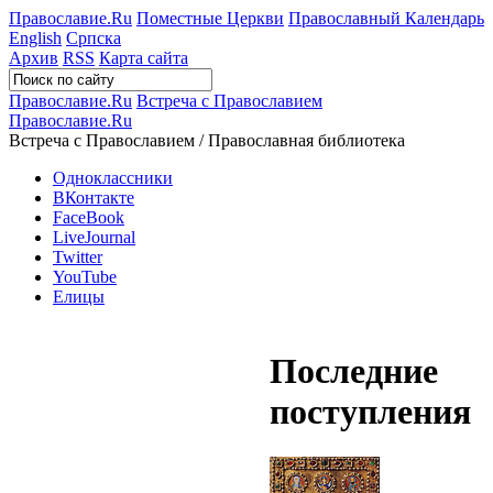
Православие.Ru
Поместные Церкви
Православный Календарь
English
Српска
Архив
RSS
Карта сайта
Православие.Ru
Встреча с Православием
Православие.Ru
Встреча с Православием / Православная библиотека
Одноклассники
ВКонтакте
FaceBook
LiveJournal
Twitter
YouTube
Елицы
Последние
поступления