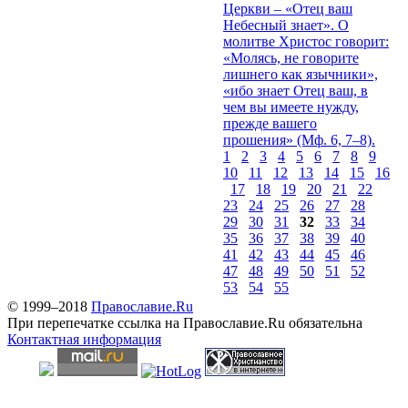
Церкви – «Отец ваш
Небесный знает». О
молитве Христос говорит:
«Молясь, не говорите
лишнего как язычники»,
«ибо знает Отец ваш, в
чем вы имеете нужду,
прежде вашего
прошения» (Мф. 6, 7–8).
1
2
3
4
5
6
7
8
9
10
11
12
13
14
15
16
17
18
19
20
21
22
23
24
25
26
27
28
29
30
31
32
33
34
35
36
37
38
39
40
41
42
43
44
45
46
47
48
49
50
51
52
53
54
55
© 1999–2018
Православие.Ru
При перепечатке ссылка на Православие.Ru обязательна
Контактная информация