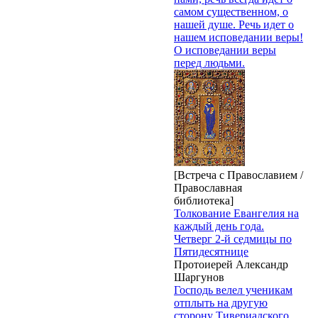
самом существенном, о
нашей душе. Речь идет о
нашем исповедании веры!
О исповедании веры
перед людьми.
[Встреча с Православием /
Православная
библиотека]
Толкование Евангелия на
каждый день года.
Четверг 2-й седмицы по
Пятидесятнице
Протоиерей Александр
Шаргунов
Господь велел ученикам
отплыть на другую
сторону Тивериадского