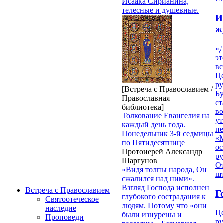
Исаака Сирианина,
телесные и душевные.
И
ж
«Д
эт
вс
Ц
ру
[Встреча с Православием /
Б
Православная
ст
библиотека]
в
Толкование Евангелия на
ут
каждый день года.
п
Понедельник 3-й седмицы
«
по Пятидесятнице
ос
Протоиерей Александр
р
Шаргунов
От
«Видя толпы народа, Он
ш
сжалился над ними».
Взгляд Господа исполнен
Встреча с Православием
Г
глубокого сострадания к
Святоотеческое
людям. Потому что «они
наследие
Ц
были изнурены и
Проповеди
ру