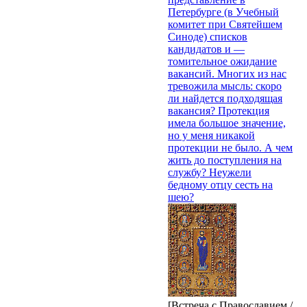
Петербурге (в Учебный
комитет при Святейшем
Синоде) списков
кандидатов и —
томительное ожидание
вакансий. Многих из нас
тревожила мысль: скоро
ли найдется подходящая
вакансия? Протекция
имела большое значение,
но у меня никакой
протекции не было. А чем
жить до поступления на
службу? Неужели
бедному отцу сесть на
шею?
[Встреча с Православием /