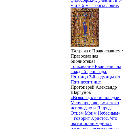
философских учений; в 5-
м и в 6-м — богословие.
[Встреча с Православием /
Православная
библиотека]
Толкование Евангелия на
каждый день года.
Пятница 2-й седмицы по
Пятидесятнице
Протоиерей Александр
Шаргунов
«Всякого, кто исповедает
Меня пред людьми, того
исповедаю и Я пред
Отцем Моим Небесным»,
– говорит Христос. Что
бы ни происходило с
нами, речь всегда идет о