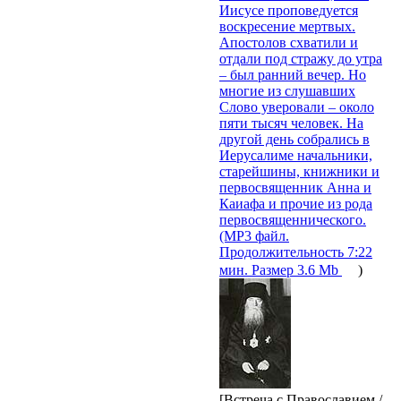
Иисусе проповедуется
воскресение мертвых.
Апостолов схватили и
отдали под стражу до утра
– был ранний вечер. Но
многие из слушавших
Слово уверовали – около
пяти тысяч человек. На
другой день собрались в
Иерусалиме начальники,
старейшины, книжники и
первосвященник Анна и
Каиафа и прочие из рода
первосвященнического.
(MP3 файл.
Продолжительность 7:22
мин. Размер 3.6 Mb
)
[Встреча с Православием /