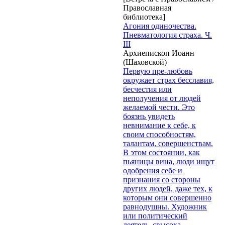
Православная
библиотека]
Агония одиночества.
Пневматология страха. Ч.
III
Архиепископ Иоанн
(Шаховской)
Первую пре-любовь
окружает страх бесславия,
бесчестия или
неполучения от людей
желаемой чести. Это
боязнь увидеть
невнимание к себе, к
своим способностям,
талантам, совершенствам.
В этом состоянии, как
пьяницы вина, люди ищут
одобрения себе и
признания со стороны
других людей, даже тех, к
которым они совершенно
равнодушны. Художник
или политический
деятель, свысока