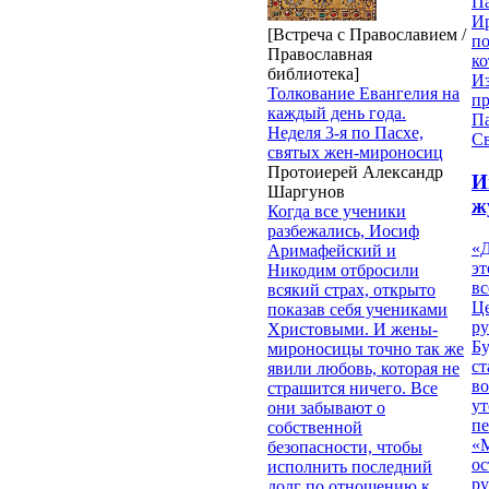
П
И
[Встреча с Православием /
п
Православная
ко
библиотека]
И
Толкование Евангелия на
п
каждый день года.
П
Неделя 3-я по Пасхе,
Св
святых жен-мироносиц
Протоиерей Александр
И
Шаргунов
ж
Когда все ученики
разбежались, Иосиф
«Д
Аримафейский и
эт
Никодим отбросили
вс
всякий страх, открыто
Ц
показав себя учениками
ру
Христовыми. И жены-
Б
мироносицы точно так же
ст
явили любовь, которая не
в
страшится ничего. Все
ут
они забывают о
п
собственной
«
безопасности, чтобы
ос
исполнить последний
р
долг по отношению к