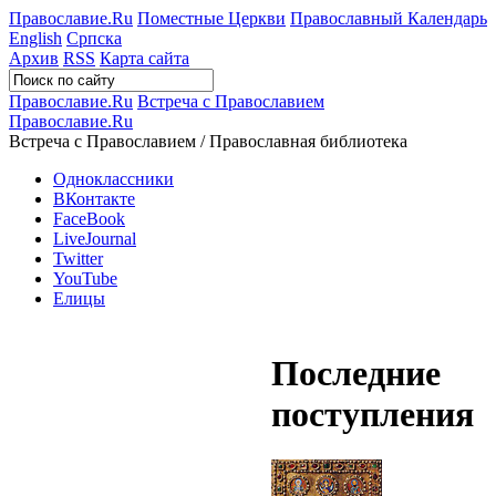
Православие.Ru
Поместные Церкви
Православный Календарь
English
Српска
Архив
RSS
Карта сайта
Православие.Ru
Встреча с Православием
Православие.Ru
Встреча с Православием / Православная библиотека
Одноклассники
ВКонтакте
FaceBook
LiveJournal
Twitter
YouTube
Елицы
Последние
поступления