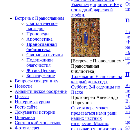
От
Умершему, принести Ему
ш
последний дар своей
любви.
Встреча с Православием
Г
Святоотеческое
наследие
Ц
Проповеди
ру
Апологетика
«
Православная
н
библиотека
«
Святые и святыни
ос
Подвижники
[Встреча с Православием /
р
благочестия
Православная
Жизнь Церкви
библиотека]
П
Богослужение
Толкование Евангелия на
Вопросы священнику
каждый день года.
В
Новости
Суббота 2-й седмицы по
но
Аналитическое обозрение
Пасхе
«
Пресса
Протоиерей Александр
В.
Интернет-журнал
Шаргунов
О
Гость сайта
Святая вера может
ко
Документы истории
предаваться нами ради
гр
Полемика
наших частных
це
Сретенский монастырь
интересов. Можно,
с
Фотогалереи
оказывается, приходить в