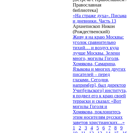
Православная
библиотека]
«На страже духа». Письма
и дневники. Часть 13
Архиепископ Никон
(Рождественский)
Живу я на краю Москвы:
уголок сравнительно
тихий… и воздух куда
лучше Москвы. Зелени
много, могилы Гоголя,
Хомякова, Самарина,
Языкова и многих других
писателей – перед
глазами. Сегодня,
наприм[ер], был директор
Учит[ельского] института,
я подвел его к краю своей
терраски и сказал: «Вот
могилы Гоголя и
Хомякова, поклонитесь
этим носителям русских
заветов христианских…»
1
2
3
4
5
6
7
8
9