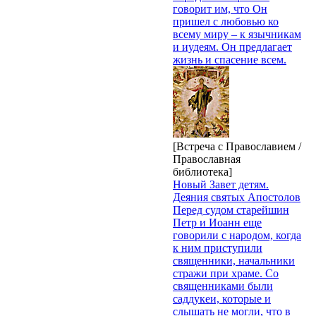
говорит им, что Он
пришел с любовью ко
всему миру – к язычникам
и иудеям. Он предлагает
жизнь и спасение всем.
[Встреча с Православием /
Православная
библиотека]
Новый Завет детям.
Деяния святых Апостолов
Перед судом старейшин
Петр и Иоанн еще
говорили с народом, когда
к ним приступили
священники, начальники
стражи при храме. Со
священниками были
саддукеи, которые и
слышать не могли, что в