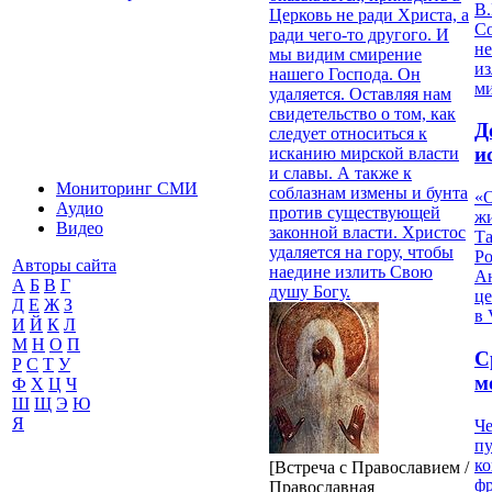
В.
Церковь не ради Христа, а
С
ради чего-то другого. И
не
мы видим смирение
из
нашего Господа. Он
м
удаляется. Оставляя нам
свидетельство о том, как
Д
следует относиться к
и
исканию мирской власти
и славы. А также к
Мониторинг СМИ
соблазнам измены и бунта
«О
Аудио
против существующей
жи
Видео
законной власти. Христос
Т
удаляется на гору, чтобы
Р
Авторы сайта
наедине излить Свою
Ан
А
Б
В
Г
душу Богу.
це
Д
Е
Ж
З
в 
И
Й
К
Л
М
Н
О
П
С
Р
С
Т
У
м
Ф
Х
Ц
Ч
Ш
Щ
Э
Ю
Я
Че
пу
к
[Встреча с Православием /
ф
Православная