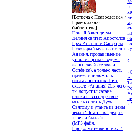
М
ра
х
[Встреча с Православием /
н
Православная
му
библиотека]
ат
Новый Завет детям.
К
Деяния святых Апостолов
об
Грех Анании и Сапфиры
ро
Некоторый муж по имени
«т
Анания, продав имение,
утаил из цены с ведома
С
жены своей (ее звали
Сапфира), а только часть
«О
принес и положил к
жи
ногам апостолов. Петр
Т
сказал: «Анания! Для чего
Р
ты допустил сатане
Ан
вложить в сердце твое
це
мысль солгать Духу
в 
Святому и утаить из цены
земли? Чем ты владел, не
твое ли было?».
(MP3 файл.
Продолжительность 2:14