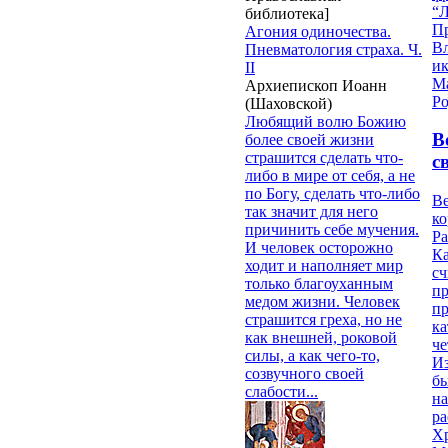
“Л
библиотека]
П
Агония одиночества.
В
Пневматология страха. Ч.
и
II
М
Архиепископ Иоанн
Ро
(Шаховской)
Любящий волю Божию
В
более своей жизни
страшится сделать что-
с
либо в мире от себя, а не
по Богу, сделать что-либо
Ве
так значит для него
к
причинить себе мучения.
Ра
И человек осторожно
Ка
ходит и наполняет мир
сч
только благоуханным
п
медом жизни. Человек
п
страшится греха, но не
ка
как внешней, роковой
ч
силы, а как чего-то,
Из
созвучного своей
бы
слабости...
на
ра
Х