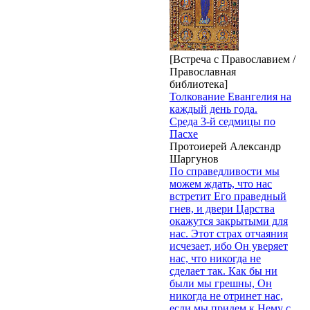
[Встреча с Православием /
Православная
библиотека]
Толкование Евангелия на
каждый день года.
Среда 3-й седмицы по
Пасхе
Протоиерей Александр
Шаргунов
По справедливости мы
можем ждать, что нас
встретит Его праведный
гнев, и двери Царства
окажутся закрытыми для
нас. Этот страх отчаяния
исчезает, ибо Он уверяет
нас, что никогда не
сделает так. Как бы ни
были мы грешны, Он
никогда не отринет нас,
если мы придем к Нему с