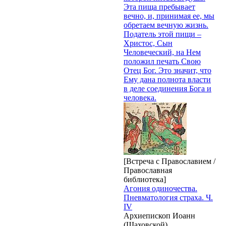
Эта пища пребывает
вечно, и, принимая ее, мы
обретаем вечную жизнь.
Податель этой пищи –
Христос, Сын
Человеческий, на Нем
положил печать Свою
Отец Бог. Это значит, что
Ему дана полнота власти
в деле соединения Бога и
человека.
[Встреча с Православием /
Православная
библиотека]
Агония одиночества.
Пневматология страха. Ч.
IV
Архиепископ Иоанн
(Шаховской)