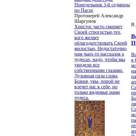
Понедельник 3-й седмицы
по Пасхе
Протоиерей Александр
Шаргунов
В 
Христос часто смиряет
Своей строгостью тех,
В
кого желает
П
облагодатствовать Своей
милостью. Недостаточно
нам чьих-то рассказов о
В
чудесах, надо, чтобы мы
в 
увидели все
м
собственными глазами.
на
Духовная сила слова
па
Божия, увы, порой не
ап
влечет нас к себе, но
Си
только видимые нами
пр
чудеса.
Бо
ли
С
мо
па
п
ап