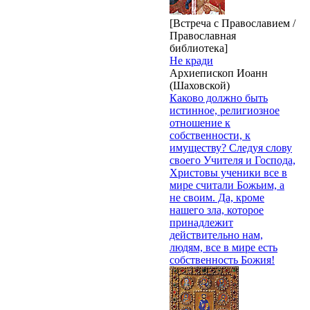
[Встреча с Православием /
Православная
библиотека]
Не кради
Архиепископ Иоанн
(Шаховской)
Каково должно быть
истинное, религиозное
отношение к
собственности, к
имуществу? Следуя слову
своего Учителя и Господа,
Христовы ученики все в
мире считали Божьим, а
не своим. Да, кроме
нашего зла, которое
принадлежит
действительно нам,
людям, все в мире есть
собственность Божия!