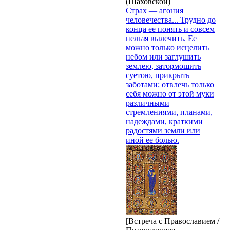
(Шаховской)
Cтрах — агония
человечества... Трудно до
конца ее понять и совсем
нельзя вылечить. Ее
можно только исцелить
небом или заглушить
землею, затормошить
суетою, прикрыть
заботами; отвлечь только
себя можно от этой муки
различными
стремлениями, планами,
надеждами, краткими
радостями земли или
иной ее болью.
[Встреча с Православием /