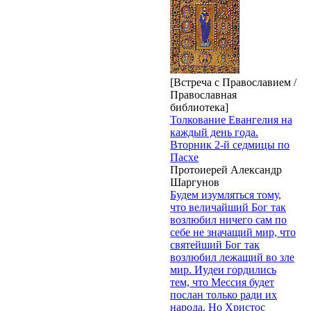
[Встреча с Православием /
Православная
библиотека]
Толкование Евангелия на
каждый день года.
Вторник 2-й седмицы по
Пасхе
Протоиерей Александр
Шаргунов
Будем изумляться тому,
что величайший Бог так
возлюбил ничего сам по
себе не значащий мир, что
святейший Бог так
возлюбил лежащий во зле
мир. Иудеи гордились
тем, что Мессия будет
послан только ради их
народа. Но Христос