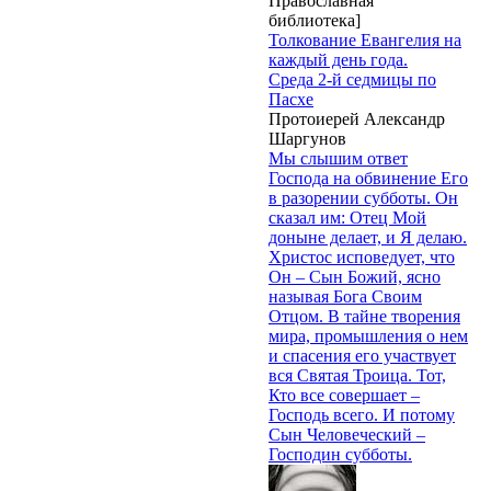
Православная
библиотека]
Толкование Евангелия на
каждый день года.
Среда 2-й седмицы по
Пасхе
Протоиерей Александр
Шаргунов
Мы слышим ответ
Господа на обвинение Его
в разорении субботы. Он
сказал им: Отец Мой
доныне делает, и Я делаю.
Христос исповедует, что
Он – Сын Божий, ясно
называя Бога Своим
Отцом. В тайне творения
мира, промышления о нем
и спасения его участвует
вся Святая Троица. Тот,
Кто все совершает –
Господь всего. И потому
Сын Человеческий –
Господин субботы.