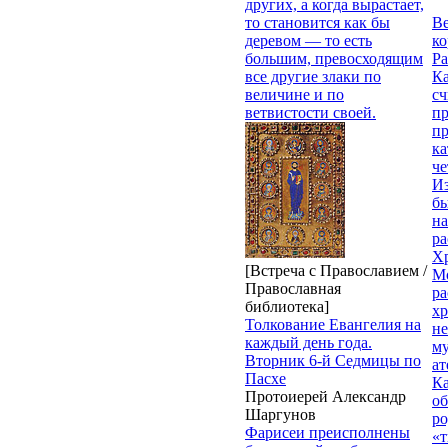
других, а когда вырастает,
то становится как бы
Ве
деревом — то есть
к
большим, превосходящим
Ра
все другие злаки по
Ка
величине и по
сч
ветвистости своей.
п
п
ка
ч
Из
бы
на
ра
Х
[Встреча с Православием /
М
Православная
ра
библиотека]
х
Толкование Евангелия на
н
каждый день года.
му
Вторник 6-й Седмицы по
ат
Пасхе
К
Протоиерей Александр
об
Шаргунов
ро
Фарисеи преисполнены
«т