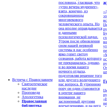
ж
пословица, гласящая, что
«утро вечера мудренее»,
взята, конечно, из
«Д
сокровищницы
эт
многовекового
вс
человеческого опыта. Но
Ц
она вполне оправдывается
ру
и данными
Б
психологической науки.
ст
Утром после обновления
в
сном нашей нервной
ут
системы в нас особенно
п
ярко горит светоч
«
сознания, работа которого
ос
не прекращалась, однако,
р
и во время нашего
От
ночного отдыха,
ш
подготовляя решение того
Встреча с Православием
или другого волнующего
Г
Святоотеческое
нас вопроса. В утреннюю
наследие
пору он один становится
Ц
Проповеди
в центре нашего
ру
Апологетика
внимания, не
«
Православная
заслоненный другими
н
библиотека
впечатлениями, и на него