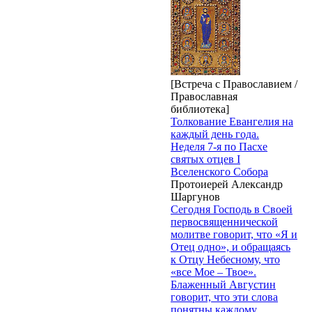
[Встреча с Православием /
Православная
библиотека]
Толкование Евангелия на
каждый день года.
Неделя 7-я по Пасхе
святых отцев I
Вселенского Собора
Протоиерей Александр
Шаргунов
Сегодня Господь в Своей
первосвященнической
молитве говорит, что «Я и
Отец одно», и обращаясь
к Отцу Небесному, что
«все Мое – Твое».
Блаженный Августин
говорит, что эти слова
понятны каждому