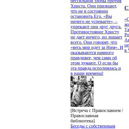
бессильной злобы против
Христа. Они признают,
С
что не в состоянии
остановить Его. «Вы
«О
ничего не успеваете», –
жи
упрекают они друг друга.
Т
Противостояние Христу
Р
не дает ничего, но лишает
Ан
всего. Они говорят, что
це
«весь мир идет за Ним». И
в 
оказываются намного
правдивее, чем сами об
этом думают. О если бы
эта правда исполнялась и
в наши времена!
[Встреча с Православием /
Православная
библиотека]
Беседы с собственным