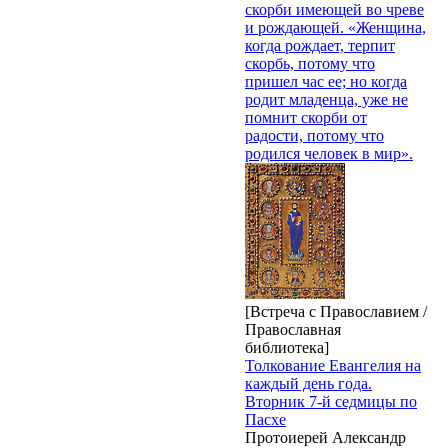
скорби имеющей во чреве
и рождающей. «Женщина,
когда рождает, терпит
скорбь, потому что
пришел час ее; но когда
родит младенца, уже не
помнит скорби от
радости, потому что
родился человек в мир».
[Встреча с Православием /
Православная
библиотека]
Толкование Евангелия на
каждый день года.
Вторник 7-й седмицы по
Пасхе
Протоиерей Александр