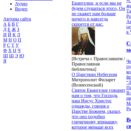
«О
Евангелии, и если мы не
Аудио
жи
будем слушаться этого, Он
Видео
Т
не скажет нам больше
Р
ничего и навсегда
Авторы сайта
Ан
скроется от нас.
А
Б
В
Г
це
Д
Е
Ж
З
в 
И
Й
К
Л
М
Н
О
П
С
Р
С
Т
У
м
Ф
Х
Ц
Ч
Ш
Щ
Э
Ю
[Встреча с Православием /
Я
Че
Православная
пу
библиотека]
к
О Царствии Небесном
ф
Митрополит Филарет
“Л
(Вознесенский)
П
Святое Евангелие говорит
В
нам о том, что Господь
и
наш Иисус Христос
М
однажды, говоря о
Ро
Царстве Божием, сказал,
что оно подобно
В
горчичному зернышку,
с
которое меньше всех