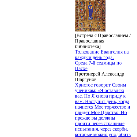
[Встреча с Православием /
Православная
библиотека]
Толкование Евангелия на
каждый день года.
Среда 7-й седмицы по
Пасхе
Протоиерей Александр
Шаргунов
Христос говорит Своим
ученикам: «Я оставляю
вас. Но Я снова приду к
вам. Наступит день, когда
начнется Мое торжество и
придет Мое Царство. Но
прежде вы должны
пройти через страшные
испытания, через скорби,
которые можно уподобить