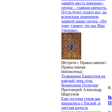
давайте место неверию»,
сердце – главная крепость.
Пусть будет отнято все, но
всяческим хранением
храните ваши сердца. «По
тому узнают, что вы Мои
ученики».
[Встреча с Православием /
Православная
библиотека]
Толкование Евангелия на
каждый день года.
Вознесение Господне
В 
Протоиерей Александр
Шаргунов
В
Еще сегодня утром мы
П
прощались с Пасхой, и
светлая радость