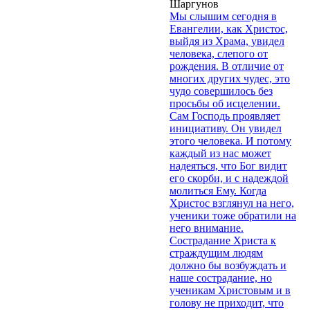
Шаргунов
Мы слышим сегодня в
Евангелии, как Христос,
выйдя из Храма, увидел
человека, слепого от
рождения. В отличие от
многих других чудес, это
чудо совершилось без
просьбы об исцелении.
Сам Господь проявляет
инициативу. Он увидел
этого человека. И потому
каждый из нас может
надеяться, что Бог видит
его скорби, и с надеждой
молиться Ему. Когда
Христос взглянул на него,
ученики тоже обратили на
него внимание.
Сострадание Христа к
страждущим людям
должно бы возбуждать и
наше сострадание, но
ученикам Христовым и в
голову не приходит, что