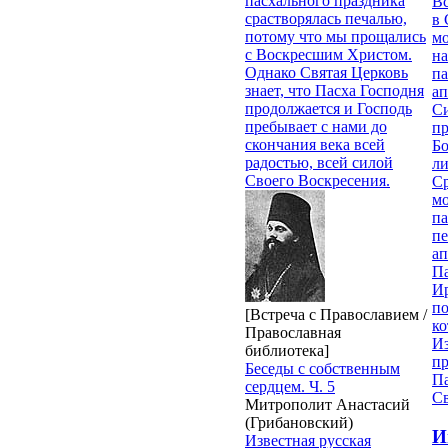
пасхального праздника
В
срастворялась печалью,
в 
потому что мы прощались
м
с Воскресшим Христом.
на
Однако Святая Церковь
па
знает, что Пасха Господня
ап
продолжается и Господь
Си
пребывает с нами до
пр
скончания века всей
Бо
радостью, всей силой
ли
Своего Воскресения.
С
мо
па
п
ап
П
И
п
[Встреча с Православием /
ко
Православная
И
библиотека]
п
Беседы с собственным
П
сердцем. Ч. 5
Св
Митрополит Анастасий
(Грибановский)
И
Известная русская