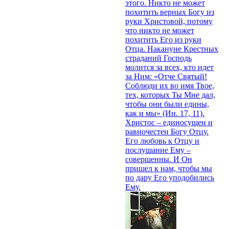
этого. Никто не может
похитить верных Богу из
руки Христовой, потому
что никто не может
похитить Его из руки
Отца. Накануне Крестных
страданий Господь
молится за всех, кто идет
за Ним: «Отче Святый!
Соблюди их во имя Твое,
тех, которых Ты Мне дал,
чтобы они были едины,
как и мы» (Ин. 17, 11).
Христос – единосущен и
равночестен Богу Отцу.
Его любовь к Отцу и
послушание Ему –
совершенны. И Он
пришел к нам, чтобы мы
по дару Его уподобились
Ему.