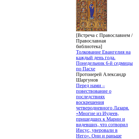
[Встреча с Православием /
Православная
библиотека]
Толкование Евангелия на
каждый день года.
Понедельник 6-й седмицы
по Пасхе
Протоиерей Александр
Шаргунов
Перед нами –
повествование о
последствиях
воскрешения
четверодневного Лазаря.
«Многие из Иудеев,
пришедших к Марии и
видевших, что сотворил
Иисус, уверовали в
Него». Они и раньше