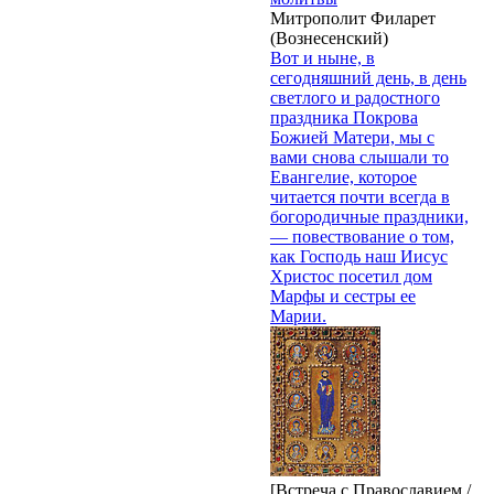
Митрополит Филарет
(Вознесенский)
Вот и ныне, в
сегодняшний день, в день
светлого и радостного
праздника Покрова
Божией Матери, мы с
вами снова слышали то
Евангелие, которое
читается почти всегда в
богородичные праздники,
— повествование о том,
как Господь наш Иисус
Христос посетил дом
Марфы и сестры ее
Марии.
[Встреча с Православием /