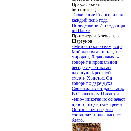
Православная
библиотека]
Толкование Евангелия на
каждый день года.
Понедельник 7-й седмицы
по Пасхе
Протоиерей Александр
Шаргунов
«Мир оставляю вам, мир
Мой даю вам; не так, как
мир дает, Я даю вам», –
говорит в прощальной
беседе с учениками
накануне Крестной
смерти Христос. Он
говорит о даре Духа
Святого, и этот дар – мир.
В Священном Писании
«мир» никогда не означает
просто отсутствие тревог.
Он означает все, что
составляет наше высшее
благо.