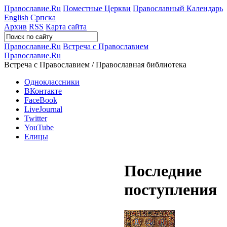
Православие.Ru
Поместные Церкви
Православный Календарь
English
Српска
Архив
RSS
Карта сайта
Православие.Ru
Встреча с Православием
Православие.Ru
Встреча с Православием / Православная библиотека
Одноклассники
ВКонтакте
FaceBook
LiveJournal
Twitter
YouTube
Елицы
Последние
поступления