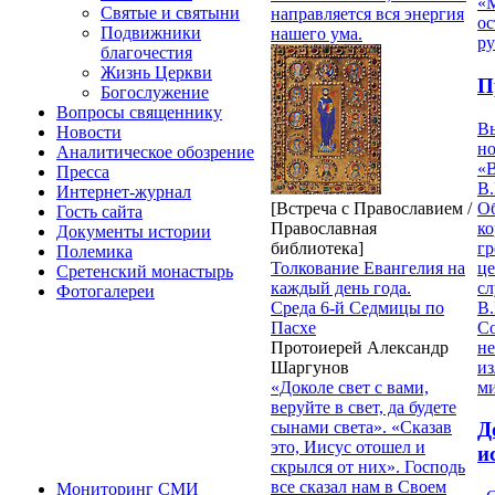
«
Святые и святыни
направляется вся энергия
ос
Подвижники
нашего ума.
р
благочестия
Жизнь Церкви
П
Богослужение
Вопросы священнику
В
Новости
но
Аналитическое обозрение
«
Пресса
В.
Интернет-журнал
О
[Встреча с Православием /
Гость сайта
ко
Православная
Документы истории
гр
библиотека]
Полемика
це
Толкование Евангелия на
Сретенский монастырь
с
каждый день года.
Фотогалереи
В.
Среда 6-й Седмицы по
С
Пасхе
не
Протоиерей Александр
из
Шаргунов
м
«Доколе свет с вами,
веруйте в свет, да будете
сынами света». «Сказав
Д
это, Иисус отошел и
и
скрылся от них». Господь
все сказал нам в Своем
Мониторинг СМИ