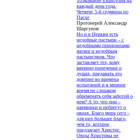
Толкование Евангелия на
каждый день года.
Четверг 5-й седмицы по
Пасхе
Протоиерей Александр
Шаргунов
Но и в Церкви есть
недобрые пастыри – с
недобрыми принципами
жизни и недобрым
пастырством. Что
заставляет тех, кому
вверено попечение о
душах, предавать это
доверие во времена
испытаний и в мирное
время не слишком
обременять себя заботой о
нем? А то, что они –
наемники и небрегут о
овцах. Благо мира сего –
для них большее благо,
чем то, которое
предлагает Христос.
Овцы Христовы не