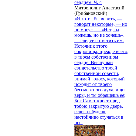
сердцем. Ч. 4
Митрополит Анастасий
(Грибановский)
«Я хотел бы верить, —
говорят некоторые, — но
не могу». — «Нет, ты
можешь, но не хочешь»,
— следует ответить им.
Источник этого
сокровища, прежде всего,
в твоем собственном
сердце. Выслушай
свидетельство твоей
собственной совести,
внимай голосу, который
исходит от твоего
бессмертного духа, ищи
веры, и ты обрящешь ее;
Бог Сам откроет пред
тобою закрытую дверь,
если ты будешь
настойчиво стучаться в
нее.