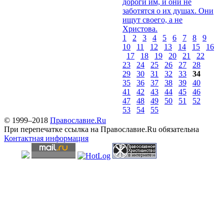
дороги им, и они не
заботятся о их душах. Они
ищут своего, а не
Христова.
1
2
3
4
5
6
7
8
9
10
11
12
13
14
15
16
17
18
19
20
21
22
23
24
25
26
27
28
29
30
31
32
33
34
35
36
37
38
39
40
41
42
43
44
45
46
47
48
49
50
51
52
53
54
55
© 1999–2018
Православие.Ru
При перепечатке ссылка на Православие.Ru обязательна
Контактная информация