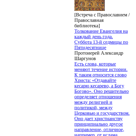
[Встреча с Православием /
Православная
библиотека]
Толкование Евангелия на
каждый день года.
Суббота 13-й седмицы по
Пятидесятнице
Протоиерей Александр
Шаргунов
Есть слова, которые
меняют течение истории.
К таким относится слово
Христа: «Отдавайте
кесарю кесарево, а Богу
Богово». Оно решительно
определяет отношения
между религией и
политикой, между
Церковью и государством.
Оно дает христианству
принципиально другое
направление, отличное,
например, от ислама.