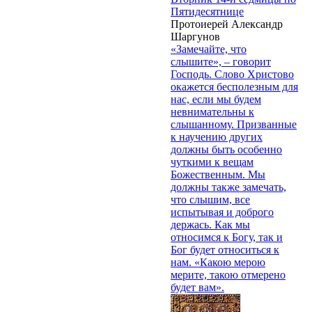
Пятидесятнице
Протоиерей Александр
Шаргунов
«Замечайте, что
слышите», – говорит
Господь. Слово Христово
окажется бесполезным для
нас, если мы будем
невнимательны к
слышанному. Призванные
к научению других
должны быть особенно
чуткими к вещам
Божественным. Мы
должны также замечать,
что слышим, все
испытывая и доброго
держась. Как мы
относимся к Богу, так и
Бог будет относиться к
нам. «Какою мерою
мерите, такою отмерено
будет вам».