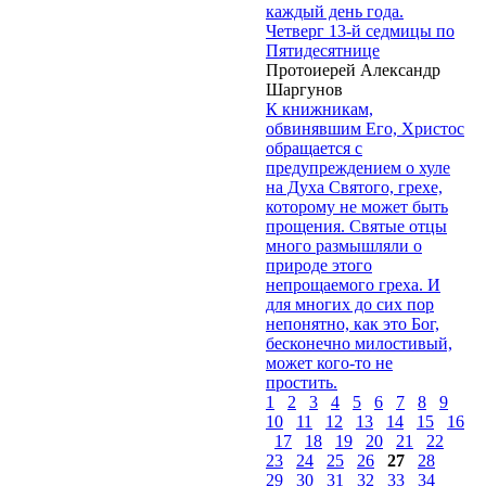
каждый день года.
Четверг 13-й седмицы по
Пятидесятнице
Протоиерей Александр
Шаргунов
К книжникам,
обвинявшим Его, Христос
обращается с
предупреждением о хуле
на Духа Святого, грехе,
которому не может быть
прощения. Святые отцы
много размышляли о
природе этого
непрощаемого греха. И
для многих до сих пор
непонятно, как это Бог,
бесконечно милостивый,
может кого-то не
простить.
1
2
3
4
5
6
7
8
9
10
11
12
13
14
15
16
17
18
19
20
21
22
23
24
25
26
27
28
29
30
31
32
33
34