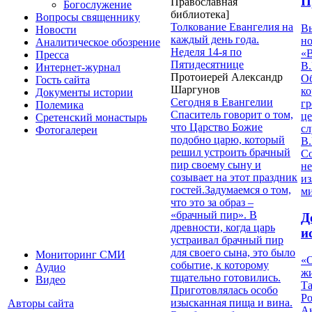
П
Православная
Богослужение
библиотека]
Вопросы священнику
Толкование Евангелия на
В
Новости
каждый день года.
но
Аналитическое обозрение
Неделя 14-я по
«
Пресса
Пятидесятнице
В.
Интернет-журнал
Протоиерей Александр
О
Гость сайта
Шаргунов
ко
Документы истории
Сегодня в Евангелии
гр
Полемика
Спаситель говорит о том,
це
Сретенский монастырь
что Царство Божие
с
Фотогалереи
подобно царю, который
В.
решил устроить брачный
С
пир своему сыну и
не
созывает на этот праздник
из
гостей.Задумаемся о том,
м
что это за образ –
«брачный пир». В
Д
древности, когда царь
и
устраивал брачный пир
для своего сына, это было
Мониторинг СМИ
«О
событие, к которому
Аудио
жи
тщательно готовились.
Видео
Т
Приготовлялась особо
Р
изысканная пища и вина.
Авторы сайта
Ан