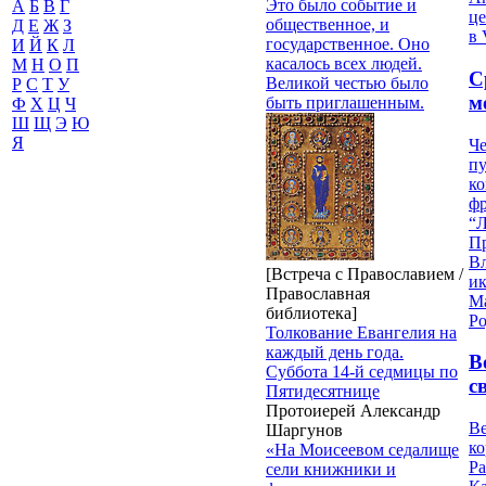
Это было событие и
А
Б
В
Г
це
общественное, и
Д
Е
Ж
З
в 
государственное. Оно
И
Й
К
Л
касалось всех людей.
М
Н
О
П
С
Великой честью было
Р
С
Т
У
м
быть приглашенным.
Ф
Х
Ц
Ч
Ш
Щ
Э
Ю
Я
Че
пу
к
ф
“Л
П
В
[Встреча с Православием /
и
Православная
М
библиотека]
Ро
Толкование Евангелия на
каждый день года.
В
Суббота 14-й седмицы по
с
Пятидесятнице
Протоиерей Александр
Ве
Шаргунов
к
«На Моисеевом седалище
Ра
сели книжники и