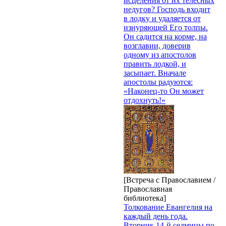
исцеления от их телесных
недугов? Господь входит
в лодку и удаляется от
изнуряющей Его толпы.
Он садится на корме, на
возглавии, доверив
одному из апостолов
править лодкой, и
засыпает. Вначале
апостолы радуются:
«Наконец-то Он может
отдохнуть!»
[Встреча с Православием /
Православная
библиотека]
Толкование Евангелия на
каждый день года.
Вторник 14-й седмицы по