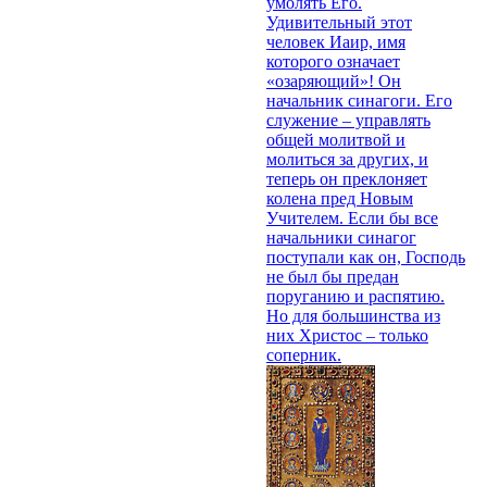
умолять Его.
Удивительный этот
человек Иаир, имя
которого означает
«озаряющий»! Он
начальник синагоги. Его
служение – управлять
общей молитвой и
молиться за других, и
теперь он преклоняет
колена пред Новым
Учителем. Если бы все
начальники синагог
поступали как он, Господь
не был бы предан
поруганию и распятию.
Но для большинства из
них Христос – только
соперник.