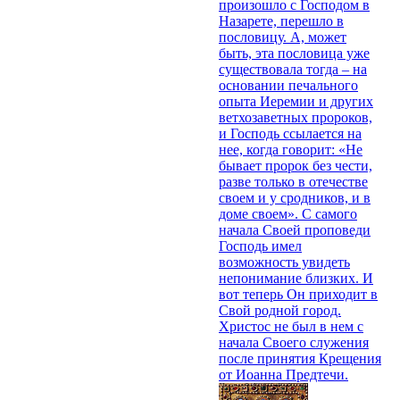
произошло с Господом в
Назарете, перешло в
пословицу. А, может
быть, эта пословица уже
существовала тогда – на
основании печального
опыта Иеремии и других
ветхозаветных пророков,
и Господь ссылается на
нее, когда говорит: «Не
бывает пророк без чести,
разве только в отечестве
своем и у сродников, и в
доме своем». С самого
начала Своей проповеди
Господь имел
возможность увидеть
непонимание близких. И
вот теперь Он приходит в
Свой родной город.
Христос не был в нем с
начала Своего служения
после принятия Крещения
от Иоанна Предтечи.