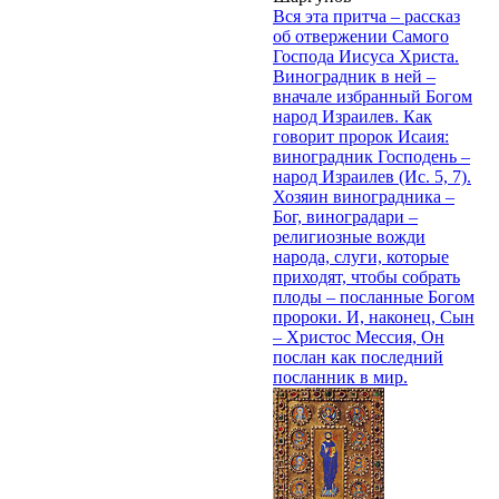
Вся эта притча – рассказ
об отвержении Самого
Господа Иисуса Христа.
Виноградник в ней –
вначале избранный Богом
народ Израилев. Как
говорит пророк Исаия:
виноградник Господень –
народ Израилев (Ис. 5, 7).
Хозяин виноградника –
Бог, виноградари –
религиозные вожди
народа, слуги, которые
приходят, чтобы собрать
плоды – посланные Богом
пророки. И, наконец, Сын
– Христос Мессия, Он
послан как последний
посланник в мир.