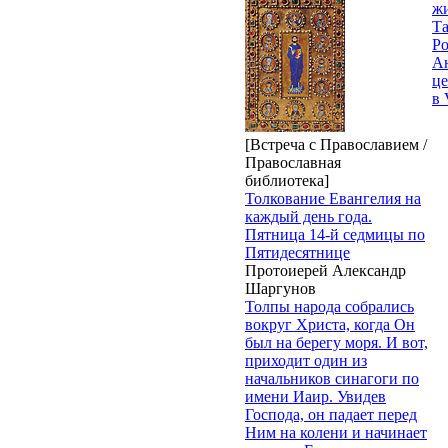
жи
Т
Р
Ан
це
в 
[Встреча с Православием /
Православная
библиотека]
Толкование Евангелия на
каждый день года.
Пятница 14-й седмицы по
Пятидесятнице
Протоиерей Александр
Шаргунов
Толпы народа собрались
вокруг Христа, когда Он
был на берегу моря. И вот,
приходит один из
начальников синагоги по
имени Иаир. Увидев
Господа, он падает перед
Ним на колени и начинает