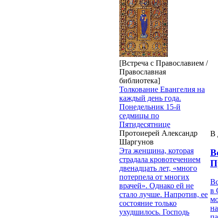
[Встреча с Православием /
Православная
библиотека]
Толкование Евангелия на
каждый день года.
Понедельник 15-й
седмицы по
Пятидесятнице
Протоиерей Александр
В 
Шаргунов
Эта женщина, которая
В
страдала кровотечением
П
двенадцать лет, «много
потерпела от многих
В
врачей». Однако ей не
в 
стало лучше. Напротив, ее
м
состояние только
на
ухудшилось. Господь
па