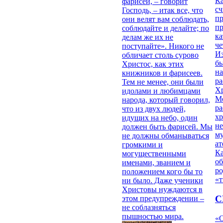
Ка
фарисеи, – говорит
сч
Господь, – итак все, что
п
они велят вам соблюдать,
п
соблюдайте и делайте; по
ка
делам же их не
ч
поступайте». Никого не
Из
обличает столь сурово
бы
Христос, как этих
на
книжников и фарисеев.
ра
Тем не менее, они были
Х
идолами и любимцами
М
народа, который говорил,
ра
что из двух людей,
х
идущих на небо, один
н
должен быть фарисей. Мы
му
не должны обманываться
ат
громкими и
К
могущественными
об
именами, званием и
ро
положением кого бы то
«т
ни было. Даже ученики
Христовы нуждаются в
С
этом предупреждении –
не соблазняться
пышностью мира.
«О