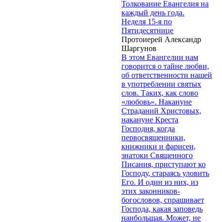
Толкование Евангелия на
каждый день года.
Неделя 15-я по
Пятидесятнице
Протоиерей Александр
Шаргунов
В этом Евангелии нам
говорится о тайне любви,
об ответственности нашей
в употреблении святых
слов. Таких, как слово
«любовь». Накануне
Страданий Христовых,
накануне Креста
Господня, когда
первосвященники,
книжники и фарисеи,
знатоки Священного
Писания, приступают ко
Господу, стараясь уловить
Его. И один из них, из
этих законников-
богословов, спрашивает
Господа, какая заповедь
наибольшая. Может, не