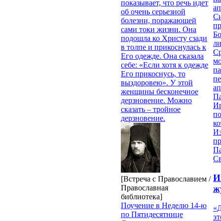
показывает, что речь идет
ап
об очень серьезной
Си
болезни, поражающей
пр
сами токи жизни. Она
Бо
подошла ко Христу сзади
ли
в толпе и прикоснулась к
С
Его одежде. Она сказала
мо
себе: «Если хотя к одежде
па
Его прикоснусь, то
п
выздоровею». У этой
ап
женщины бесконечное
П
дерзновение. Можно
И
сказать – тройное
п
дерзновение.
ко
И
п
П
Св
И
[Встреча с Православием /
Православная
ж
библиотека]
Поучение в Неделю 14-ю
«Д
по Пятидесятнице
эт