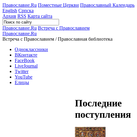
Православие.Ru
Поместные Церкви
Православный Календарь
English
Српска
Архив
RSS
Карта сайта
Православие.Ru
Встреча с Православием
Православие.Ru
Встреча с Православием / Православная библиотека
Одноклассники
ВКонтакте
FaceBook
LiveJournal
Twitter
YouTube
Елицы
Последние
поступления