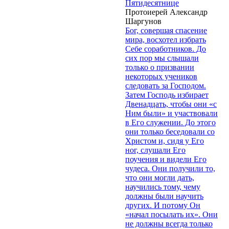
Пятидесятнице
Протоиерей Александр
Шаргунов
Бог, совершая спасение
мира, восхотел избрать
Себе соработников. До
сих пор мы слышали
только о призвании
некоторых учеников
следовать за Господом.
Затем Господь избирает
Двенадцать, чтобы они «с
Ним были» и участвовали
в Его служении. До этого
они только беседовали со
Христом и, сидя у Его
ног, слушали Его
поучения и видели Его
чудеса. Они получили то,
что они могли дать,
научились тому, чему
должны были научить
других. И потому Он
«начал посылать их». Они
не должны всегда только