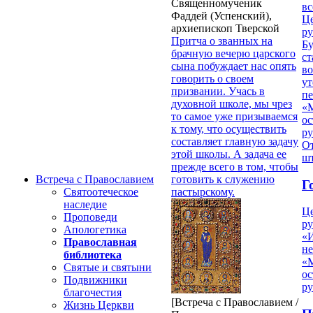
Священномученик
вс
Фаддей (Успенский),
Ц
архиепископ Тверской
ру
Притча о званных на
Б
брачную вечерю царского
ст
сына побуждает нас опять
в
говорить о своем
ут
призвании. Учась в
п
духовной школе, мы чрез
«
то самое уже призываемся
ос
к тому, что осуществить
р
составляет главную задачу
От
этой школы. А задача ее
ш
прежде всего в том, чтобы
готовить к служению
Встреча с Православием
Г
пастырскому.
Святоотеческое
наследие
Ц
Проповеди
ру
Апологетика
«
Православная
н
библиотека
«
Святые и святыни
ос
Подвижники
р
благочестия
[Встреча с Православием /
Жизнь Церкви