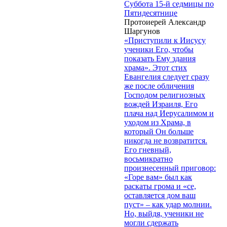
Суббота 15-й седмицы по
Пятидесятнице
Протоиерей Александр
Шаргунов
«Приступили к Иисусу
ученики Его, чтобы
показать Ему здания
храма». Этот стих
Евангелия следует сразу
же после обличения
Господом религиозных
вождей Израиля, Его
плача над Иерусалимом и
уходом из Храма, в
который Он больше
никогда не возвратится.
Его гневный,
восьмикратно
произнесенный приговор:
«Горе вам» был как
раскаты грома и «се,
оставляется дом ваш
пуст» – как удар молнии.
Но, выйдя, ученики не
могли сдержать