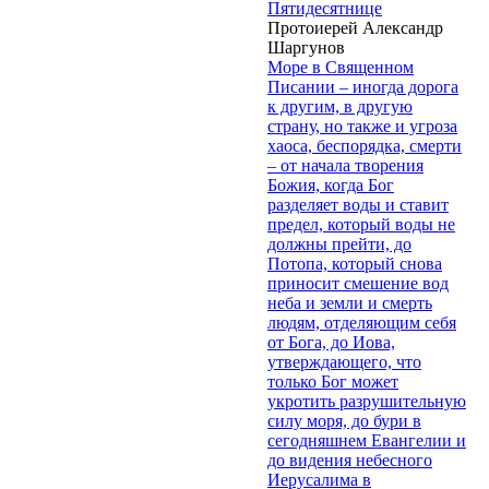
Пятидесятнице
Протоиерей Александр
Шаргунов
Море в Священном
Писании – иногда дорога
к другим, в другую
страну, но также и угроза
хаоса, беспорядка, смерти
– от начала творения
Божия, когда Бог
разделяет воды и ставит
предел, который воды не
должны прейти, до
Потопа, который снова
приносит смешение вод
неба и земли и смерть
людям, отделяющим себя
от Бога, до Иова,
утверждающего, что
только Бог может
укротить разрушительную
силу моря, до бури в
сегодняшнем Евангелии и
до видения небесного
Иерусалима в