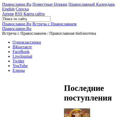
Православие.Ru
Поместные Церкви
Православный Календарь
English
Српска
Архив
RSS
Карта сайта
Православие.Ru
Встреча с Православием
Православие.Ru
Встреча с Православием / Православная библиотека
Одноклассники
ВКонтакте
FaceBook
LiveJournal
Twitter
YouTube
Елицы
Последние
поступления