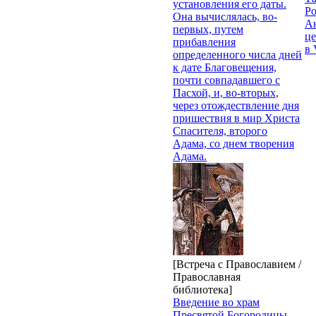
установления его даты.
Р
Она вычислялась, во-
Ан
первых, путем
це
прибавления
в 
определенного числа дней
к дате Благовещения,
почти совпадавшего с
Пасхой, и, во-вторых,
через отождествление дня
пришествия в мир Христа
Спасителя, второго
Адама, со днем творения
Адама.
[Встреча с Православием /
Православная
библиотека]
Введение во храм
Пресвятой Богородицы