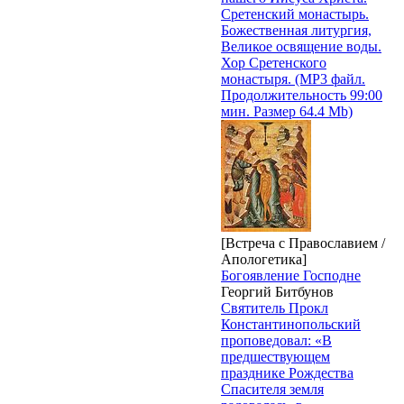
Сретенский монастырь.
Божественная литургия,
Великое освящение воды.
Хор Сретенского
монастыря. (MP3 файл.
Продолжительность 99:00
мин. Размер 64.4 Mb)
[Встреча с Православием /
Апологетика]
Богоявление Господне
Георгий Битбунов
Святитель Прокл
Константинопольский
проповедовал: «В
предшествующем
празднике Рождества
Спасителя земля