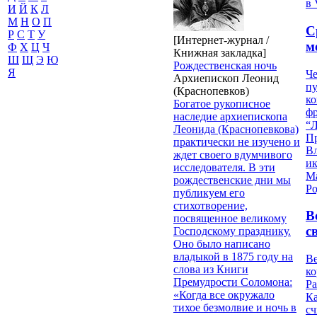
в 
И
Й
К
Л
М
Н
О
П
С
Р
С
Т
У
[Интернет-журнал /
м
Ф
Х
Ц
Ч
Книжная закладка]
Ш
Щ
Э
Ю
Рождественская ночь
Я
Че
Архиепископ Леонид
пу
(Краснопевков)
к
Богатое рукописное
ф
наследие архиепископа
“Л
Леонида (Краснопевкова)
П
практически не изучено и
В
ждет своего вдумчивого
и
исследователя. В эти
М
рождественские дни мы
Ро
публикуем его
стихотворение,
В
посвященное великому
с
Господскому празднику.
Оно было написано
владыкой в 1875 году на
Ве
слова из Книги
к
Премудрости Соломона:
Ра
«Когда все окружало
Ка
тихое безмолвие и ночь в
сч