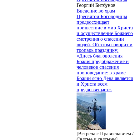
Георгий Битбунов
Введение во храм
Пресвятой Богородицы
предвосхищает
пришествие в мир Христа
и осуществление Божиего
смотрения о спасении
людей. Об этом говорит и
тропарь празднику:
«Днесь благоволения
Божия предображение и
человеков спасения
проповедание: в храме
Божии ясно Дева является
и Христа всем
предвозвещает».
[Встреча с Православием /
Святые и святыни]