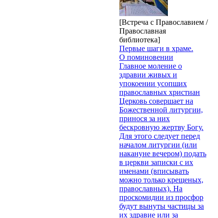
[Встреча с Православием /
Православная
библиотека]
Первые шаги в храме.
О поминовении
Главное моление о
здравии живых и
упокоении усопших
православных христиан
Церковь совершает на
Божественной литургии,
принося за них
бескровную жертву Богу.
Для этого следует перед
началом литургии (или
накануне вечером) подать
в церкви записки с их
именами (вписывать
можно только крещеных,
православных). На
проскомидии из просфор
будут вынуты частицы за
их здравие или за