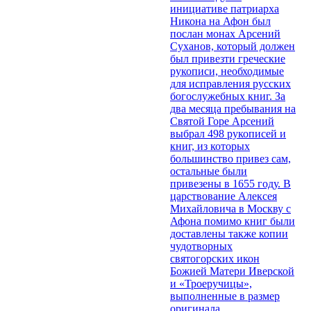
инициативе патриарха
Никона на Афон был
послан монах Арсений
Суханов, который должен
был привезти греческие
рукописи, необходимые
для исправления русских
богослужебных книг. За
два месяца пребывания на
Святой Горе Арсений
выбрал 498 рукописей и
книг, из которых
большинство привез сам,
остальные были
привезены в 1655 году. В
царствование Алексея
Михайловича в Москву с
Афона помимо книг были
доставлены также копии
чудотворных
святогорских икон
Божией Матери Иверской
и «Троеручицы»,
выполненные в размер
оригинала.