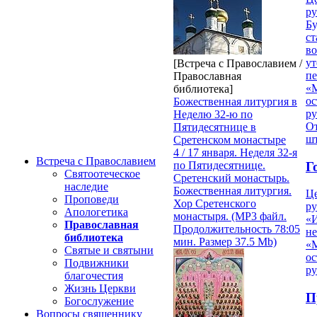
ру
Б
ст
в
ут
[Встреча с Православием /
п
Православная
«
библиотека]
ос
Божественная литургия в
р
Неделю 32-ю по
От
Пятидесятнице в
ш
Сретенском монастыре
4 / 17 января. Неделя 32-я
Встреча с Православием
Г
по Пятидесятнице.
Святоотеческое
Сретенский монастырь.
наследие
Божественная литургия.
Ц
Проповеди
Хор Сретенского
ру
Апологетика
монастыря. (MP3 файл.
«
Православная
Продолжительность 78:05
н
библиотека
мин. Размер 37.5 Mb)
«
Святые и святыни
ос
Подвижники
р
благочестия
Жизнь Церкви
П
Богослужение
Вопросы священнику