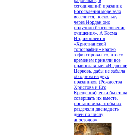
радовалась, в
сегодняшний праздник
Богоявления море зело
веселится, поскольку
через Иордан оно
получило благословение
очищения». А Косма
Индикоплевт в
«Христианской
топографии» кратко
зафиксировал то, что со
временем приняли все
православные: «Издревле
Церковь, дабы не забыла
об одном из двух
праздников (Рождества
Христова и Его
Крещения), если бы стала
совершать их вместе,
постановила, чтобы их
разделяли двенадцать
дней по числу
апостолов».