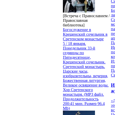
Си
пр
Бо
ли
[Встреча с Православием /
С
Православная
мо
библиотека]
па
Богослужение в
п
Крещенский сочельник в
ап
Сретенском монастыре
П
5 / 18 января.
И
Понедельник 33-й
п
седмицы по
ко
Пятидесятнице,
И
Крещенский сочельник.
п
Сретенский монастырь.
П
Царские часы,
Св
изобразительны, вечерня,
Божественная литургия,
И
Великое освящение воды.
Хор Сретенского
ж
монастыря. (MP3 файл.
Продолжительность
«Д
200:41 мин. Размер 96.4
эт
Mb)
вс
Ц