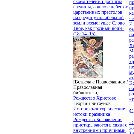
своем течении достигла
п
средины, сошло с небес от
п
царственных престолов
ка
на средину погибельной
ч
земли всемогущее Слово
Из
Твое, как грозный воин»
бы
(18: 14–15).
на
ра
Х
М
ра
х
н
му
ат
[Встреча с Православием /
К
Православная
об
библиотека]
ро
Рождество Христово
«т
Георгий Битбунов
Историко-литургические
С
истоки праздника
Рождества-Богоявления
«О
приоткрываются в связи с
жи
внутренними причинами
Т