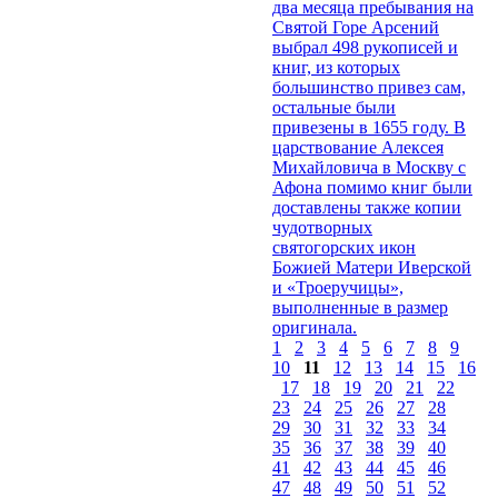
два месяца пребывания на
Святой Горе Арсений
выбрал 498 рукописей и
книг, из которых
большинство привез сам,
остальные были
привезены в 1655 году. В
царствование Алексея
Михайловича в Москву с
Афона помимо книг были
доставлены также копии
чудотворных
святогорских икон
Божией Матери Иверской
и «Троеручицы»,
выполненные в размер
оригинала.
1
2
3
4
5
6
7
8
9
10
11
12
13
14
15
16
17
18
19
20
21
22
23
24
25
26
27
28
29
30
31
32
33
34
35
36
37
38
39
40
41
42
43
44
45
46
47
48
49
50
51
52