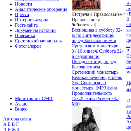
В
Новости
но
Аналитическое обозрение
«
[Встреча с Православием /
Пресса
В.
Православная
Интернет-журнал
О
библиотека]
Гость сайта
ко
Всенощная в субботу 32-
Документы истории
гр
ю по Пятидесятнице,
Полемика
це
перед Богоявлением в
Сретенский монастырь
с
Сретенском монастыре
Фотогалереи
В.
3 / 16 января. Суббота 32-
С
й седмицы по
не
Пятидесятнице, перед
из
Богоявлением.
м
Сретенский монастырь.
Великая вечерня, утреня.
Д
Хор Сретенского
монастыря. (MP3 файл.
и
Продолжительность
153:25 мин. Размер 73.7
Мониторинг СМИ
«О
Mb)
Аудио
жи
Видео
Т
Р
Авторы сайта
Ан
А
Б
В
Г
це
Д
Е
Ж
З