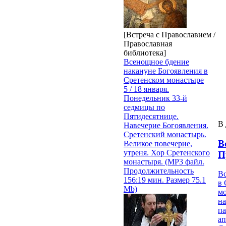
[Встреча с Православием /
Православная
библиотека]
Всенощное бдение
накануне Богоявления в
Сретенском монастыре
5 / 18 января.
Понедельник 33-й
седмицы по
Пятидесятнице.
В 
Навечерие Богоявления.
Сретенский монастырь.
В
Великое повечерие,
утреня. Хор Сретенского
П
монастыря. (MP3 файл.
Продолжительность
В
156:19 мин. Размер 75.1
в 
Mb)
м
на
па
ап