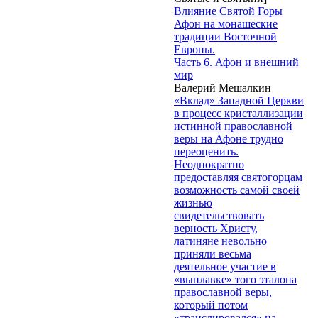
Влияние Святой Горы
Афон на монашеские
традиции Восточной
Европы.
Часть 6. Афон и внешний
мир
Валерий Мешалкин
«Вклад» Западной Церкви
в процесс кристаллизации
истинной православной
веры на Афоне трудно
переоценить.
Неоднократно
предоставляя святогорцам
возможность самой своей
жизнью
свидетельствовать
верность Христу,
латиняне невольно
приняли весьма
деятельное участие в
«выплавке» того эталона
православной веры,
который потом
«транслировался» на