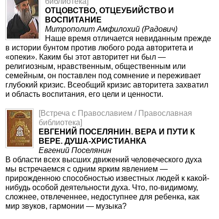
библиотека]
ОТЦОВСТВО, ОТЦЕУБИЙСТВО И
ВОСПИТАНИЕ
Митрополит Амфилохий (Радович)
Наше время отличается невиданным прежде
в истории бунтом против любого рода авторитета и
«опеки». Каким бы этот авторитет ни был —
религиозным, нравственным, общественным или
семейным, он поставлен под сомнение и переживает
глубокий кризис. Всеобщий кризис авторитета захватил
и область воспитания, его цели и ценности.
[Встреча с Православием / Православная
библиотека]
ЕВГЕНИЙ ПОСЕЛЯНИН. ВЕРА И ПУТИ К
ВЕРЕ. ДУША-ХРИСТИАНКА
Евгений Поселянин
В области всех высших движений человеческого духа
мы встречаемся с одним ярким явлением —
прирожденною способностью известных людей к какой-
нибудь особой деятельности духа. Что, по-видимому,
сложнее, отвлеченнее, недоступнее для ребенка, как
мир звуков, гармонии — музыка?