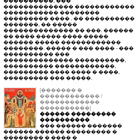
����������, ���
�������������� ������������
����������� ��������
��������� ���� . �� ����������
�������, �� �����
�������������� �� ���. ������
�� ���� ����� ���� �����
������ ����� ������������
��������. ����� � ��� ���� - ���
���������� ���
�������������� ����������,
���������� ������������,
��������� ���� ���� � ����,
��������� ��� �����.
[������� �
������������ /
������������
����������]
������ ���������
����������
��� ������ �������
������ ������ ��������� �
�������� � ���� �