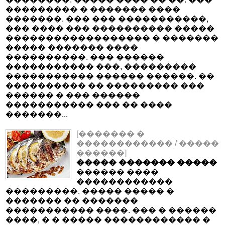
��������� � ������� ����
�������. ��� ��� �����������,
��� ���� ��� ���������� �����
������������������ � �������
����� ������� ����
����������. ��� ������
����������� ���, ���������
����������� ������ ������. ��
���������� �� ��������� ���
������ � ��� ������
����������� ��� �� ����
�������...
[������� �
������������ / �����
������]
����� ������� �����
������ ����
������������
���������. ����� ����� �
������� �� �������
����������� ����. ��� � ������
����, � � ����� ������������ �