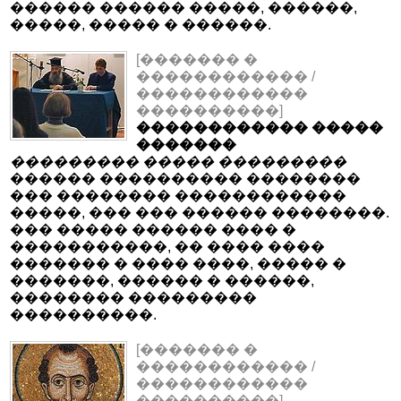
������ ������ �����, ������,
�����, ����� � ������.
[������� �
������������ /
������������
����������]
������������ �����
�������
��������� ����� ���������
������ ���������� ��������
��� �������� ������������
�����, ��� ��� ������ ��������.
��� ����� ������ ���� �
�����������, �� ���� ����
������� � ���� ����, ����� �
�������, ������ � ������,
�������� ���������
����������.
[������� �
������������ /
������������
����������]