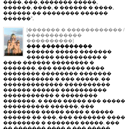
����, ���, ������� �����,
������, ����, � ������ � ����,
������ �� �������� ������
������".
[������� � ������������ /
������������
����������]
��� �����������
������ ����� �������
������ ���������� �
���� ������ �������� �
�������, ��� ������� ����
�������� �������� �������
����������� � ��� �����. ��
������������� ����������
������ ������ ����������
����������� � ��������
�������. � ���� ����� ��� �����
���������� ������, ���
�������� ����� ���� � �����
������ �� ���, ��� ������� ����
�������� � ������� �����. ���
�� ������� ���� � ��� �����