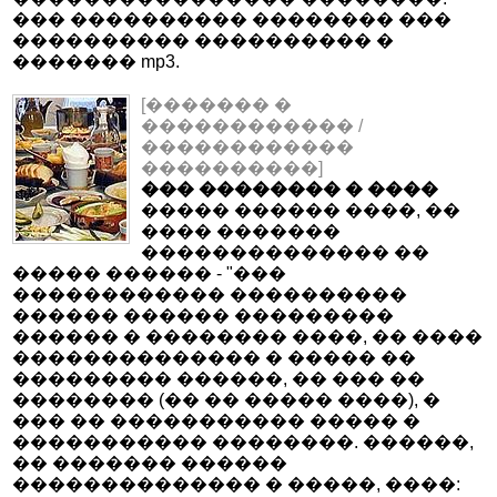
��� ���������� �������� ���
���������� ���������� �
������� mp3.
[������� �
������������ /
������������
����������]
��� �������� � ����
����� ������ ����, ��
���� �������
�������������� ��
����� ������ - "���
������������ ����������
������ ������ ���������
������ � �������� ����, �� ����
�������������� � ����� ��
��������� ������, �� ��� ��
�������� (�� �� ����� ����), �
��� �� ����������� ����� �
����������� ��������. ������,
�� ������� ������
�������������� � �����, ����: