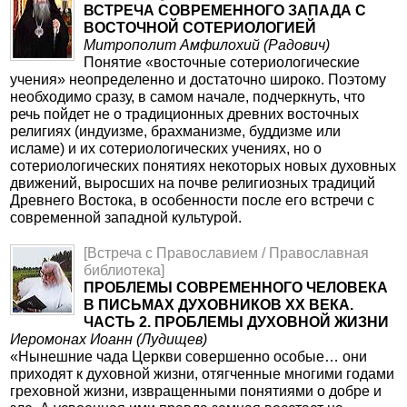
ВСТРЕЧА СОВРЕМЕННОГО ЗАПАДА С
ВОСТОЧНОЙ СОТЕРИОЛОГИЕЙ
Митрополит Амфилохий (Радович)
Понятие «восточные сотериологические
учения» неопределенно и достаточно широко. Поэтому
необходимо сразу, в самом начале, подчеркнуть, что
речь пойдет не о традиционных древних восточных
религиях (индуизме, брахманизме, буддизме или
исламе) и их сотериологических учениях, но о
сотериологических понятиях некоторых новых духовных
движений, выросших на почве религиозных традиций
Древнего Востока, в особенности после его встречи с
современной западной культурой.
[Встреча с Православием / Православная
библиотека]
ПРОБЛЕМЫ СОВРЕМЕННОГО ЧЕЛОВЕКА
В ПИСЬМАХ ДУХОВНИКОВ XX ВЕКА.
ЧАСТЬ 2. ПРОБЛЕМЫ ДУХОВНОЙ ЖИЗНИ
Иеромонах Иоанн (Лудищев)
«Нынешние чада Церкви совершенно особые… они
приходят к духовной жизни, отягченные многими годами
греховной жизни, извращенными понятиями о добре и