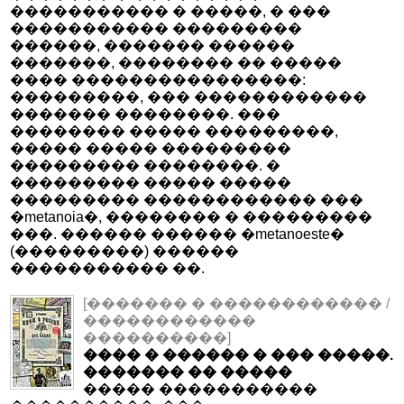
����������� � �����, � ���
����������� ���������
������, ������� ������
�������, �������� �� �����
���� ����������������:
���������, ��� ������������
������� ��������. ���
�������� ����� ���������,
����� ����� ���������
��������� ��������. �
��������� ����� �����
��������� ������������ ���
�metanoia�, �������� � ���������
���. ������ ������ �metanoeste�
(���������) ������
����������� ��.
[������� � ������������ /
������������
����������]
���� � ������ � ��� �����.
������� �� �����
����� �����������