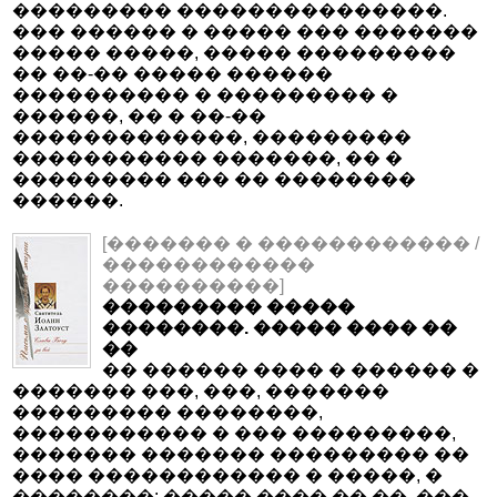
��������� ���������������.
��� ������ � ����� ��� �������
����� �����, ����� ���������
�� ��-�� ����� ������
���������� � ��������� �
������, �� � ��-��
�������������, ���������
����������� �������, �� �
��������� ��� �� ��������
������.
[������� � ������������ /
������������
����������]
��������� �����
��������. ����� ���� ��
��
�� ������ ���� � ������ �
������� ���, ���, �������
��������� ��������,
����������� � ��� ���������,
������� ������� ��������� ��
���� ������������ � �����, �
��������: ����� ���� �� ��. ���