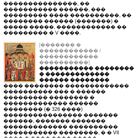
���������������, ��
����������� ������, ���
��������� ���� ����������, ��
�������� ������ (�������) �
����� �����, ������������ ��
��������� � V ����.
[������� �
������������ /
������������
����������]
����������� ��������
� �������������
������ ��������
���� �������� �������������
���������� ��� � ������
��������� �������� �
������������� ������
�������� (� 326 ����)
���������������� �������
������, ������� �������
������������� ����������
����������� ��������, � � VII