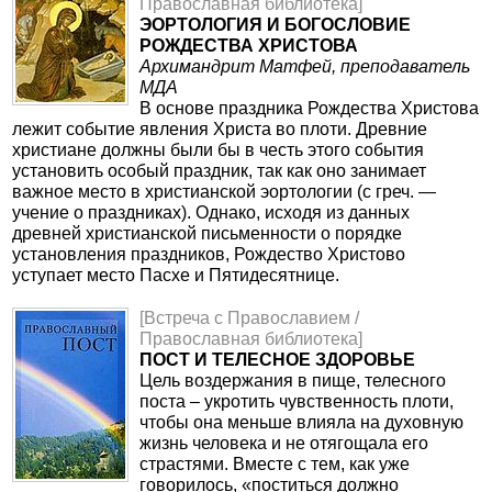
Православная библиотека]
ЭОРТОЛОГИЯ И БОГОСЛОВИЕ
РОЖДЕСТВА ХРИСТОВА
Архимандрит Матфей, преподаватель
МДА
В основе праздника Рождества Христова
лежит событие явления Христа во плоти. Древние
христиане должны были бы в честь этого события
установить особый праздник, так как оно занимает
важное место в христианской эортологии (с греч. —
учение о праздниках). Однако, исходя из данных
древней христианской письменности о порядке
установления праздников, Рождество Христово
уступает место Пасхе и Пятидесятнице.
[Встреча с Православием /
Православная библиотека]
ПОСТ И ТЕЛЕСНОЕ ЗДОРОВЬЕ
Цель воздержания в пище, телесного
поста – укротить чувственность плоти,
чтобы она меньше влияла на духовную
жизнь человека и не отягощала его
страстями. Вместе с тем, как уже
говорилось, «поститься должно