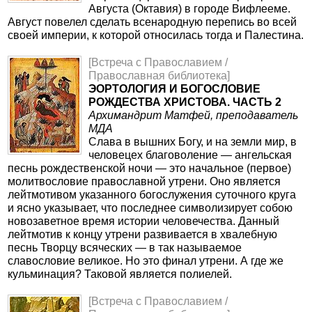
Августа (Октавия) в городе Вифлееме.
Август повелел сделать всенародную перепись во всей
своей империи, к которой относилась тогда и Палестина.
[Встреча с Православием /
Православная библиотека]
ЭОРТОЛОГИЯ И БОГОСЛОВИЕ
РОЖДЕСТВА ХРИСТОВА. ЧАСТЬ 2
Архимандрит Матфей, преподаватель
МДА
Слава в вышних Богу, и на земли мир, в
человецех благоволение — ангельская
песнь рождественской ночи — это начальное (первое)
молитвословие православной утрени. Оно является
лейтмотивом указанного богослужения суточного круга
и ясно указывает, что последнее символизирует собою
новозаветное время истории человечества. Данный
лейтмотив к концу утрени развивается в хвалебную
песнь Творцу всяческих — в так называемое
славословие великое. Но это финал утрени. А где же
кульминация? Таковой является полиелей.
[Встреча с Православием /