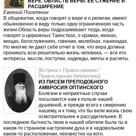
ВЕРЕ. ОБЛАСТЬ ВЕРЫ. ЕЕ СУЖЕНИЕ И
РАСШИРЕНИЕ
Евгений Поселянин
В общежитии, когда говорят о вере и о религии, имеют
обыкновенно в виду только одну ограниченную часть
жизни.Область веры подразумевают тогда, когда
говорят о церковных Таинствах, о храмах, иконах,
мощах, богослужениях, говении, молебнах, панихидах.
Но многие ли дают себе отчет в том, что вера должна
проникать всю решительно жизнь человека, — все его
интересы, мысли, поступки, надежды, мечты и расчеты.
[Встреча с Православием /
Православная библиотека]
ИЗ ПИСЕМ ПРЕПОДОБНОГО
АМВРОСИЯ ОПТИНСКОГО
Болезни и неприятные случаи
посылаются нам к пользе нашей
душевной, и прежде всего к смирению
нашему, и к тому, что бы вели жизнь свою
осмотрительнее и рассудительнее. В
последнюю бытность твою в нашей обители была ты в
каком-то странном настроении духа и в недовольном
каком-то расположении, неизвестно на кого.