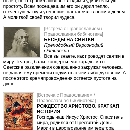
ослеп, но сохранил любовь к людям и удивительную
простоту. Всем посещавшим его он дарил тепло,
отеческую ласку и утешение, наставлял словом и делом.
А молитвой своей творил чудеса.
[Встреча с Православием /
Православная библиотека]
БЕСЕДЫ НА СВЯТКИ
Преподобный Варсонофий
Оптинский
Все вы знаете, как проводят святки в
миру. Театры, балы, концерты, маскарады и т.п.
Светские развлечения совершенно закружат человека,
не давая ему времени подумать о чем-либо духовном. А
после этого времяпровождения остается пустота на
душе.
[Встреча с Православием /
Православная библиотека]
РОЖДЕСТВО ХРИСТОВО. КРАТКАЯ
ИСТОРИЯ
Господь наш Иисус Христос, Спаситель
мира, родился от Пресвятой Девы
Марии в царствование императора