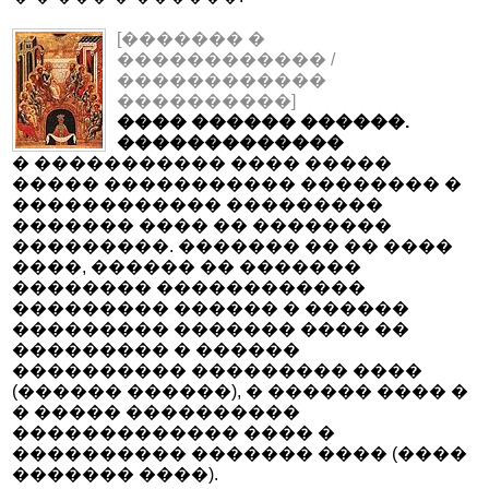
[������� �
������������ /
������������
����������]
���� ������ ������.
�������������
� ����������� ���� �����
����� ����������� �������� �
������������ ���������
������� ���� �� ��������
���������. ������� �� �� ����
����, ������ �� �������
�������� ������������
��������� ������ � ������
��������� ������� ���� ��
��������� � ������
���������� ��������� ����
(������ ������), � ������ ���� �
� ����� ����������
������������� ���� �
���������� ������� ���� (����
������� ����).