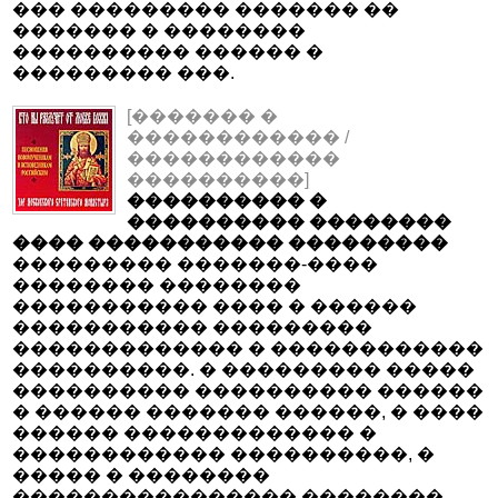
��� ��������� ������� ��
������� � ��������
���������� ������ �
��������� ���.
[������� �
������������ /
������������
����������]
���������� �
���������� ��������
���� ����������� ���������
��������� �������-����
�������� ��������
����������� ���� � ������
����������� ���������
������������� � ������������
����������. � ��������� �����
���������� ���������� ������
� ������ ������� ������, � ����
������ ������������� �
������������ ����������, �
����� � ��������
���������������� ��������.