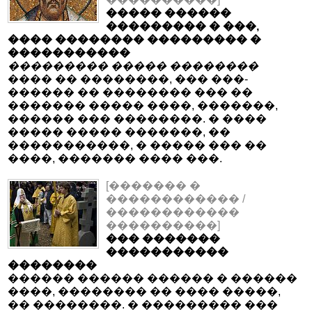
����� ������
��������� � ���,
���� �������� ��������� �
�����������
��������� ����� ��������
���� �� ��������, ��� ���-
������ �� �������� ��� ��
������� ����� ����, �������,
������ ��� ��������. � ����
����� ����� �������, ��
�����������, � ����� ��� ��
����, ������� ���� ���.
[������� �
������������ /
������������
����������]
��� �������
�����������
��������
������ ������ ������ � ������
����, �������� �� ���� �����,
�� ��������. � ��������� ���