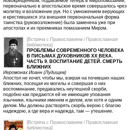
новокрещенным, подаваемое теперь в Миропомазании,
первоначально в апостольское время совершалось чрез
молитву и возложение рук. Но с умножением верующих
и крестившихся эта внешняя первоначальная форма
таинства (руковозложение) была заменена уже при
апостолах и их преемниках помазанием Миром.
[Встреча с Православием / Православная
библиотека]
ПРОБЛЕМЫ СОВРЕМЕННОГО ЧЕЛОВЕКА
В ПИСЬМАХ ДУХОВНИКОВ XX ВЕКА.
ЧАСТЬ 9. ВОСПИТАНИЕ ДЕТЕЙ. СМЕРТЬ
БЛИЖНИХ
Иеромонах Иоанн (Лудищев)
Апостол не хочет, чтобы мы, взирая на почивших наших
ближних, посещая их могилы и совершая о них
воспоминание, предавались неутешной скорби,
подобно как предаются ей не имеющие упования
язычники, язычники именем и делом, или хотя и одним
делом. Мы должны растворять скорбь верою с благою
надеждою, а где вера и надежда, там — утешение.
[Встреча с Православием / Православная
библиотека]