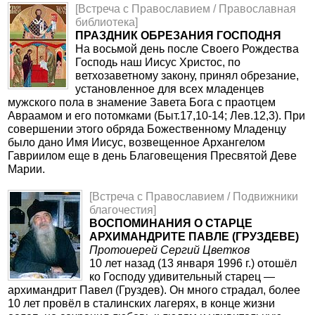
[Встреча с Православием / Православная
библиотека]
ПРАЗДНИК ОБРЕЗАНИЯ ГОСПОДНЯ
На восьмой день после Своего Рождества
Господь наш Иисус Христос, по
ветхозаветному закону, принял обрезание,
установленное для всех младенцев
мужского пола в знамение Завета Бога с праотцем
Авраамом и его потомками (Быт.17,10-14; Лев.12,3). При
совершении этого обряда Божественному Младенцу
было дано Имя Иисус, возвещенное Архангелом
Гавриилом еще в день Благовещения Пресвятой Деве
Марии.
[Встреча с Православием / Подвижники
благочестия]
ВОСПОМИНАНИЯ О СТАРЦЕ
АРХИМАНДРИТЕ ПАВЛЕ (ГРУЗДЕВЕ)
Протоиерей Сергий Цветков
10 лет назад (13 января 1996 г.) отошёл
ко Господу удивительный старец —
архимандрит Павел (Груздев). Он много страдал, более
10 лет провёл в сталинских лагерях, в конце жизни