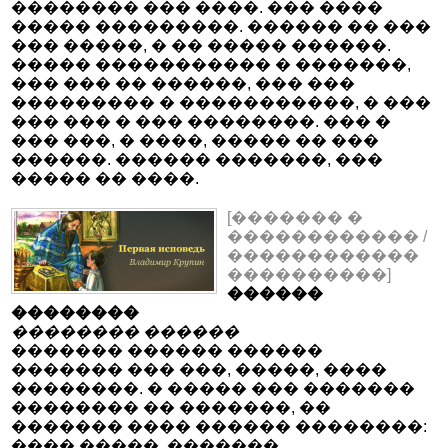
�������� ��� ����. ��� ����
����� ���������. ������ �� ���
��� �����, � �� ����� ������.
����� ����������� � �������,
��� ��� �� ������, ��� ���
��������� � �����������, � ���
��� ��� � ��� ��������. ��� �
��� ���, � ����, ����� �� ���
������. ������ �������, ���
����� �� ����.
[������� �
������������ /
������������
����������]
������
��������
�������� ������
������� ������ ������
������� ��� ���, �����, ����
��������. � ����� ��� �������
�������� �� �������, ��
������� ���� ������ ��������:
���� �����. �������,