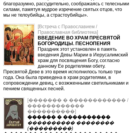
благоразумно, рассудительно, соображаясь с телесными
силами, памятуя мудрое изречение святых отцов, что
мы не телоубийцы, а страстоубийцы».
[Встреча с Православием /
Православная библиотека]
ВВЕДЕНИЕ ВО ХРАМ ПРЕСВЯТОЙ
БОГОРОДИЦЫ. ПЕСНОПЕНИЯ
Праздник этот установлен в память
введения Девы Марии в Иерусалимский
храм для посвящения Богу, согласно
данному Ее родителями обету.
Пресвятой Деве в это время исполнилось только три
года. Она была приведена в храм родителями, в
сопровождении девиц, с возжженными светильниками и
пением священных песней.
[������� � ������������ /
������������
����������]
������ � ����������
���������� ��������
(���������)