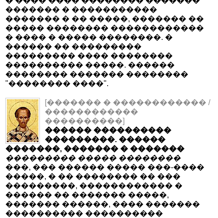
� ���� ���� �������� �������
������� � �����������
������� � �� �����, ������� ��
����� �������� ������������
� ���� � ����� ��������. �
������ �� ���������
��������� ���� ��������
���������� �����. ������
�������� ������� ��������
"�������� ����".
[������� � ������������ /
������������
����������]
������ ����������
���������. ������
�������, ������� � �������
��������� ����� ��������
���, ��� ������ ����� ���-����
�����, � �� �������� �� ���
���������, ������������ �
������ �� ������� �����,
������� ������, ���� �������
���������� ����������