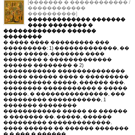
[������� � ������������ /
������������
����������]
������������� �������
���� �������� �
������������� ������
��������
� ���� ���� ��������� ���
���������: 1) �������������, ��
���� �����, ������� ����
�������� � �������������
������ �������� � 2)
����������� ��������������
����� ������ ���� � ���������
���������� �����, ������ ���.
�������� ����������� � �����
�����. � ���������������, ���
��������� �����������, 1
������� ��������
������������ ����� �� ������
� ������� ��. �����, ������
��������� �������������.
���� ������ �� ������ �������
� � ��� � ������.