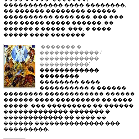
������������ ���� ��������,
�� ������ �������� ������,
���������� ���� ���, ��� ���
��� ����� ����� ������. ��
������ � �����. ���, � ����
����� ���� �������.
[������� �
������������ /
������������
����������]
������������
��������
�������� ����
���������� � ������
�������� ������������ ������
������ ���� ��������� �� ����
�����, ��� ��������� �� ������
������������� ������� �
������������ �� ���� ��
������ �������������� ���
���������.