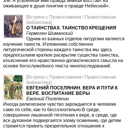
зле. А усвоенная ими правда земная восстает на
оживающее в душе понятие о правде Небесной».
[Встреча с Православием / Православная
библиотека]
О ТАИНСТВАХ. ТАИНСТВО КРЕЩЕНИЯ
Гермоген Шиманский
Одним из важных отделов литургики является
изучение таинств. Изложению собственно
литургической стороны каждого таинства мы здесь
предпосылаем краткое раскрытие существа таинства,
изъяснение его нравственно-догматического смысла на
основе богослужебного текста чинопоследований.
[Встреча с Православием / Православная
библиотека]
ЕВГЕНИЙ ПОСЕЛЯНИН. ВЕРА И ПУТИ К
ВЕРЕ. ВОСПИТАНИЕ ВЕРЫ
Евгений Поселянин
Иногда религиозное чувство зарождается в человеке
само по себе, как-то бессознательно.В среде,
совершенно лишенной тяготения к вере, в среде, где
все духовное подвергается злому осмеянию, где детям
стремятся привить презрительное отношение к