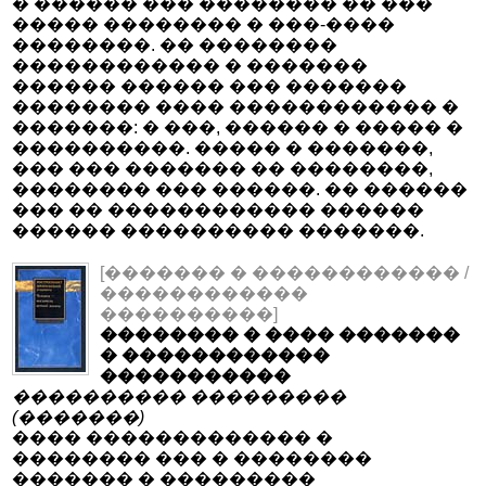
� ������ ��� �������� �� ���
����� �������� � ���-����
��������. �� ��������
������������ � �������
������ ������ ��� �������
�������� ���� ������������ �
�������: � ���, ������ � ����� �
����������. ����� � �������,
��� ��� ������� �� ��������,
�������� ��� ������. �� ������
��� �� ������������ ������
������ ���������� �������.
[������� � ������������ /
������������
����������]
�������� � ���� �������
� ������������
�����������
���������� ���������
(�������)
���� ������������� �
�������� ��� � ��������
������� � ���������