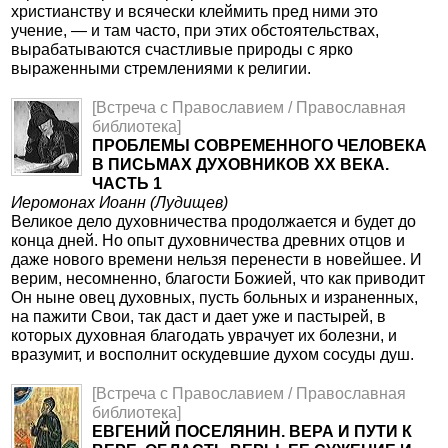
христианству и всячески клеймить пред ними это
учение, — и там часто, при этих обстоятельствах,
вырабатываются счастливые природы с ярко
выраженными стремлениями к религии.
[Встреча с Православием / Православная
библиотека]
ПРОБЛЕМЫ СОВРЕМЕННОГО ЧЕЛОВЕКА
В ПИСЬМАХ ДУХОВНИКОВ XX ВЕКА.
ЧАСТЬ 1
Иеромонах Иоанн (Лудищев)
Великое дело духовничества продолжается и будет до
конца дней. Но опыт духовничества древних отцов и
даже нового времени нельзя перенести в новейшее. И
верим, несомненно, благости Божией, что как приводит
Он ныне овец духовных, пусть больных и израненных,
на пажити Свои, так даст и дает уже и пастырей, в
которых духовная благодать уврачует их болезни, и
вразумит, и восполнит оскудевшие духом сосуды душ.
[Встреча с Православием / Православная
библиотека]
ЕВГЕНИЙ ПОСЕЛЯНИН. ВЕРА И ПУТИ К