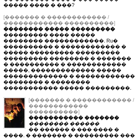
����� ���� � ���?
[������� � ������������ /
������������ ����������]
�������� ����� ���������
��������� ���� �����
�������� ������������. Ru�
���������� � ������������ �
����� ��������� ���������
��������� �������� � �������
� ���������� � ������������
�����, ������������� �����
������������� � ������������
�������� � ��������
����������� ����� ���������.
[������� � ������������ /
������������
����������]
����������� �������
�������� ������
�� ������ � ��� ���� �
����. � ������� � ��������� ���