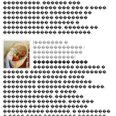
���������. ������ ���
������������� ��� ��� � ����.
����������� �������� ��
��������� ��� ��������
����������� ������ �
���������� ����, ������ ��
������������� ��������.
[������� �
������������ /
������������
����������]
��������� ����
���������� ������ �
����� � ����� ���� ���������
��� ������ ������ ����
�������� ������ �������
�������� ������������ ����.
������� ����� � ����
������������, �������
�������� �������, ��� ���
������ ����� ���������
���������� ������. � ��������