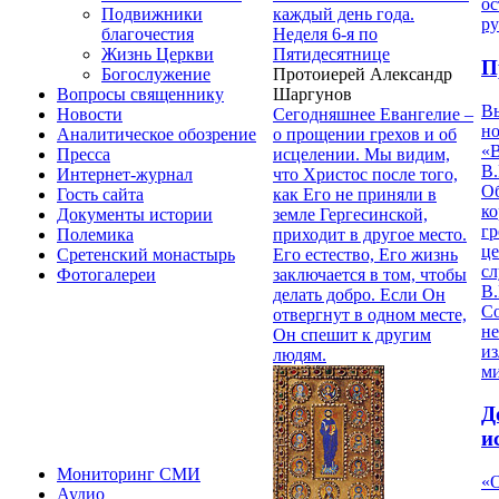
ос
каждый день года.
Подвижники
р
Неделя 6-я по
благочестия
Пятидесятнице
Жизнь Церкви
П
Протоиерей Александр
Богослужение
Шаргунов
Вопросы священнику
В
Сегодняшнее Евангелие –
Новости
но
о прощении грехов и об
Аналитическое обозрение
«
исцелении. Мы видим,
Пресса
В.
что Христос после того,
Интернет-журнал
О
как Его не приняли в
Гость сайта
ко
земле Гергесинской,
Документы истории
гр
приходит в другое место.
Полемика
це
Его естество, Его жизнь
Сретенский монастырь
с
заключается в том, чтобы
Фотогалереи
В.
делать добро. Если Он
С
отвергнут в одном месте,
не
Он спешит к другим
из
людям.
м
Д
и
Мониторинг СМИ
«О
Аудио