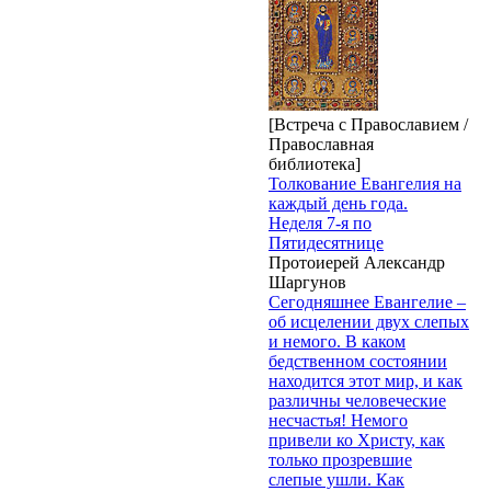
[Встреча с Православием /
Православная
библиотека]
Толкование Евангелия на
каждый день года.
Неделя 7-я по
Пятидесятнице
Протоиерей Александр
Шаргунов
Сегодняшнее Евангелие –
об исцелении двух слепых
и немого. В каком
бедственном состоянии
находится этот мир, и как
различны человеческие
несчастья! Немого
привели ко Христу, как
только прозревшие
слепые ушли. Как