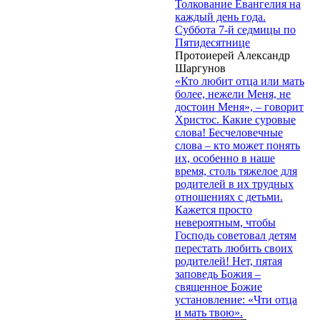
Толкование Евангелия на
каждый день года.
Суббота 7-й седмицы по
Пятидесятнице
Протоиерей Александр
Шаргунов
«Кто любит отца или мать
более, нежели Меня, не
достоин Меня», – говорит
Христос. Какие суровые
слова! Бесчеловечные
слова – кто может понять
их, особенно в наше
время, столь тяжелое для
родителей в их трудных
отношениях с детьми.
Кажется просто
невероятным, чтобы
Господь советовал детям
перестать любить своих
родителей! Нет, пятая
заповедь Божия –
священное Божие
установление: «Чти отца
и мать твою».