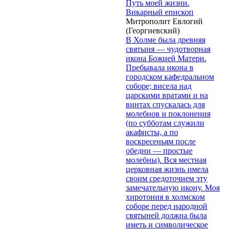
Путь моей жизни.
Викарный епископ
Митрополит Евлогий
(Георгиевский)
В Холме была древняя
святыня — чудотворная
икона Божией Матери.
Пребывала икона в
городском кафедральном
соборе; висела над
царскими вратами и на
винтах спускалась для
молебнов и поклонения
(по субботам служили
акафисты, а по
воскресеньям после
обедни — простые
молебны). Вся местная
церковная жизнь имела
своим средоточием эту
замечательную икону. Моя
хиротония в холмском
соборе перед народной
святыней должна была
иметь и символическое