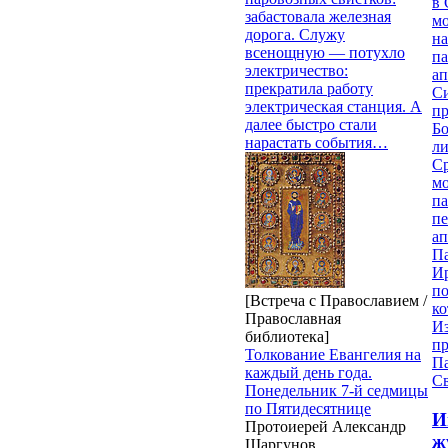
в 
забастовала железная
м
дорога. Служу
на
всенощную — потухло
па
электричество:
ап
прекратила работу
Си
электрическая станция. А
пр
далее быстро стали
Бо
нарастать события…
ли
С
мо
па
п
ап
П
И
п
[Встреча с Православием /
ко
Православная
И
библиотека]
п
Толкование Евангелия на
П
каждый день года.
Св
Понедельник 7-й седмицы
по Пятидесятнице
И
Протоиерей Александр
ж
Шаргунов