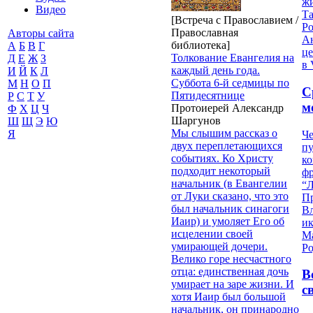
жи
Видео
Т
[Встреча с Православием /
Р
Православная
Авторы сайта
Ан
библиотека]
А
Б
В
Г
це
Толкование Евангелия на
Д
Е
Ж
З
в 
каждый день года.
И
Й
К
Л
Суббота 6-й седмицы по
М
Н
О
П
С
Пятидесятнице
Р
С
Т
У
м
Протоиерей Александр
Ф
Х
Ц
Ч
Шаргунов
Ш
Щ
Э
Ю
Мы слышим рассказ о
Я
Че
двух переплетающихся
пу
событиях. Ко Христу
к
подходит некоторый
ф
начальник (в Евангелии
“Л
от Луки сказано, что это
П
был начальник синагоги
В
Иаир) и умоляет Его об
и
исцелении своей
М
умирающей дочери.
Ро
Велико горе несчастного
отца: единственная дочь
В
умирает на заре жизни. И
с
хотя Иаир был большой
начальник, он принародно