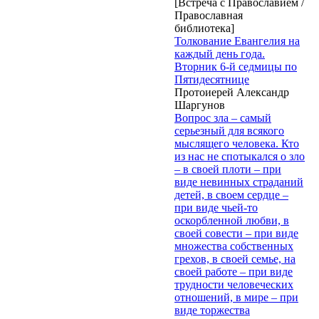
[Встреча с Православием /
Православная
библиотека]
Толкование Евангелия на
каждый день года.
Вторник 6-й седмицы по
Пятидесятнице
Протоиерей Александр
Шаргунов
Вопрос зла – самый
серьезный для всякого
мыслящего человека. Кто
из нас не спотыкался о зло
– в своей плоти – при
виде невинных страданий
детей, в своем сердце –
при виде чьей-то
оскорбленной любви, в
своей совести – при виде
множества собственных
грехов, в своей семье, на
своей работе – при виде
трудности человеческих
отношений, в мире – при
виде торжества