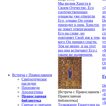
Мы видим Христа в
Своем Отечестве. Его
«Д
соотечественники
эт
однажды уже отвергли
вс
Его, однако Он снова
Ц
приходит к ним. Христос
ру
не ловит отвергающих
Б
Его на слове, но
ст
повторяет Свой зов к тем,
в
кого Он пришел спасти.
ут
Тем не менее, и на этот
п
раз они встречают Его с
«
таким же надмением.
ос
р
От
ш
Встреча с Православием
Г
Святоотеческое
наследие
Ц
Проповеди
ру
[Встреча с Православием /
Апологетика
«
Православная
Православная
н
библиотека]
библиотека
«
Толкование Евангелия на
Святые и святыни