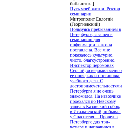
библиотека]
Путь моей жизни. Ректор
семинарии
Митрополит Евлогий
(Георгиевский)
Пользуясь пребыванием в
Петербурге, я зашел в
семинарию для
информации, как она
поставлена. Все мне
показалось культурно,
чисто, благоустроенно.
Инспектор иеромонах
Сергий, осведомил меня о
ее порядках и постановке
учебного дела. С
достопримечательностями
Петербурга я не очень
знакомился. На извозчике
проехался по Невскому,
зашел в Казанский собор,
в Исаакиевский, побывал
у Спасителя… Провел в
Петербурге дня три-
четыре и направился в