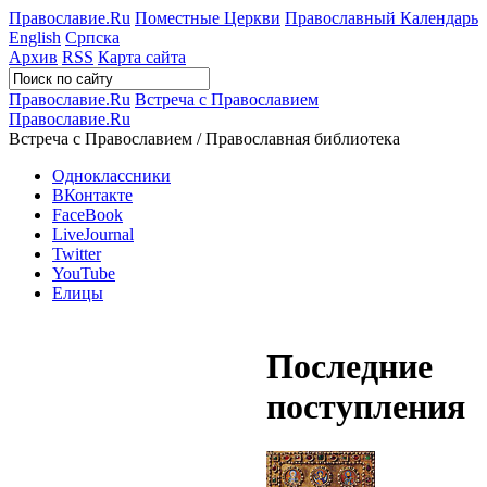
Православие.Ru
Поместные Церкви
Православный Календарь
English
Српска
Архив
RSS
Карта сайта
Православие.Ru
Встреча с Православием
Православие.Ru
Встреча с Православием / Православная библиотека
Одноклассники
ВКонтакте
FaceBook
LiveJournal
Twitter
YouTube
Елицы
Последние
поступления