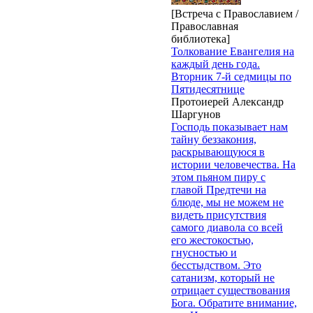
[Встреча с Православием /
Православная
библиотека]
Толкование Евангелия на
каждый день года.
Вторник 7-й седмицы по
Пятидесятнице
Протоиерей Александр
Шаргунов
Господь показывает нам
тайну беззакония,
раскрывающуюся в
истории человечества. На
этом пьяном пиру с
главой Предтечи на
блюде, мы не можем не
видеть присутствия
самого диавола со всей
его жестокостью,
гнусностью и
бесстыдством. Это
сатанизм, который не
отрицает существования
Бога. Обратите внимание,