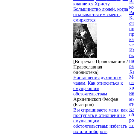
Ве
кланяется Христу.
к
Большинство людей, когда
Ра
открывается им смерть,
Ка
смиряются.
сч
п
п
ка
ч
Из
бы
на
[Встреча с Православием /
ра
Православная
Х
библиотека]
М
Наставления духовным
ра
чадам. Как относиться к
х
смущающим
н
обстоятельствам
му
Архиепископ Феофан
ат
(Быстров)
К
Вы спрашиваете меня, как
об
поступать в отношении к
ро
смущающим
«т
обстоятельствам: избегать
их или побороть