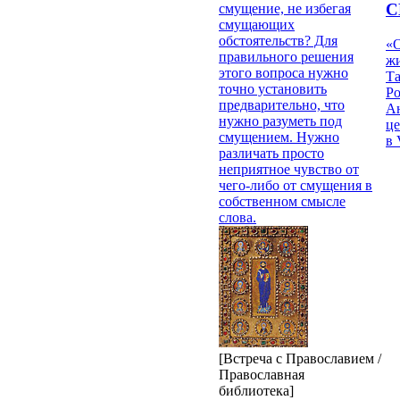
С
смущение, не избегая
смущающих
обстоятельств? Для
«О
правильного решения
жи
этого вопроса нужно
Т
точно установить
Р
предварительно, что
Ан
нужно разуметь под
це
смущением. Нужно
в 
различать просто
неприятное чувство от
чего-либо от смущения в
собственном смысле
слова.
[Встреча с Православием /
Православная
библиотека]