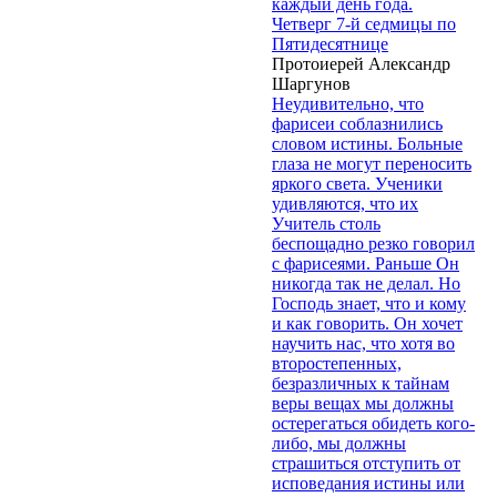
каждый день года.
Четверг 7-й седмицы по
Пятидесятнице
Протоиерей Александр
Шаргунов
Неудивительно, что
фарисеи соблазнились
словом истины. Больные
глаза не могут переносить
яркого света. Ученики
удивляются, что их
Учитель столь
беспощадно резко говорил
с фарисеями. Раньше Он
никогда так не делал. Но
Господь знает, что и кому
и как говорить. Он хочет
научить нас, что хотя во
второстепенных,
безразличных к тайнам
веры вещах мы должны
остерегаться обидеть кого-
либо, мы должны
страшиться отступить от
исповедания истины или