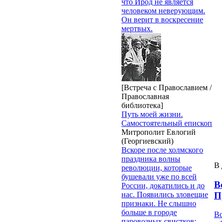
что Ирод не является
человеком неверующим.
Он верит в воскресение
мертвых.
[Встреча с Православием /
Православная
библиотека]
Путь моей жизни.
Самостоятельный епископ
Митрополит Евлогий
(Георгиевский)
Вскоре после холмского
праздника волны
В 
революции, которые
бушевали уже по всей
В
России, докатились и до
П
нас. Появились зловещие
признаки. Не слышно
больше в городе
В
паровозных свистков: