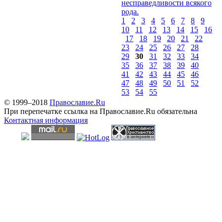
несправедливости всякого
рода.
1
2
3
4
5
6
7
8
9
10
11
12
13
14
15
16
17
18
19
20
21
22
23
24
25
26
27
28
29
30
31
32
33
34
35
36
37
38
39
40
41
42
43
44
45
46
47
48
49
50
51
52
53
54
55
© 1999–2018
Православие.Ru
При перепечатке ссылка на Православие.Ru обязательна
Контактная информация