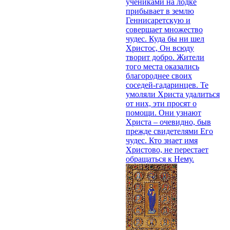
учениками на лодке
прибывает в землю
Геннисаретскую и
совершает множество
чудес. Куда бы ни шел
Христос, Он всюду
творит добро. Жители
того места оказались
благороднее своих
соседей-гадаринцев. Те
умоляли Христа удалиться
от них, эти просят о
помощи. Они узнают
Христа – очевидно, быв
прежде свидетелями Его
чудес. Кто знает имя
Христово, не перестает
обращаться к Нему.