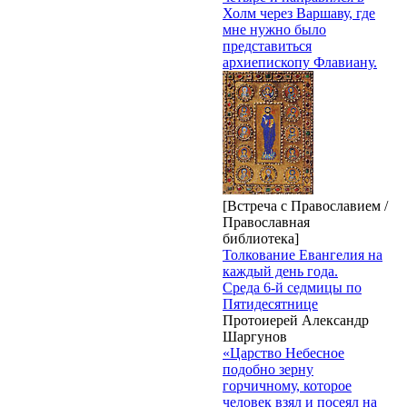
Холм через Варшаву, где
мне нужно было
представиться
архиепископу Флавиану.
[Встреча с Православием /
Православная
библиотека]
Толкование Евангелия на
каждый день года.
Среда 6-й седмицы по
Пятидесятнице
Протоиерей Александр
Шаргунов
«Царство Небесное
подобно зерну
горчичному, которое
человек взял и посеял на