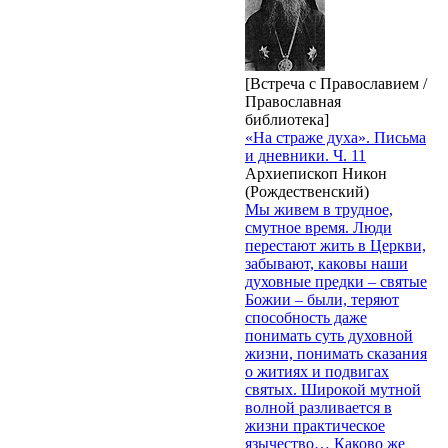
[Встреча с Православием /
Православная
библиотека]
«На страже духа». Письма
и дневники. Ч. 11
Архиепископ Никон
(Рождественский)
Мы живем в трудное,
смутное время. Люди
перестают жить в Церкви,
забывают, каковы наши
духовные предки – святые
Божии – были, теряют
способность даже
понимать суть духовной
жизни, понимать сказания
о житиях и подвигах
святых. Широкой мутной
волной разливается в
жизни практическое
язычество… Каково же