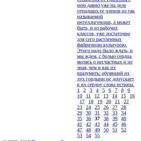
нею давно уже на деле
отпадших ее членов из так
называемой
интеллигенции, а может
быть, и из рабочих
классов, уже достаточно
для сего растленных
фабричною культурою.
Этого надо было ждать, и
мы ждем, с болью сердца
молясь о несчастных и не
зная, чем и как их
вразумить: обуявший их
дух гордыни не допускает
к их сердцу слова истины.
1
2
3
4
5
6
7
8
9
10
11
12
13
14
15
16
17
18
19
20
21
22
23
24
25
26
27
28
29
30
31
32
33
34
35
36
37
38
39
40
41
42
43
44
45
46
47
48
49
50
51
52
53
54
55