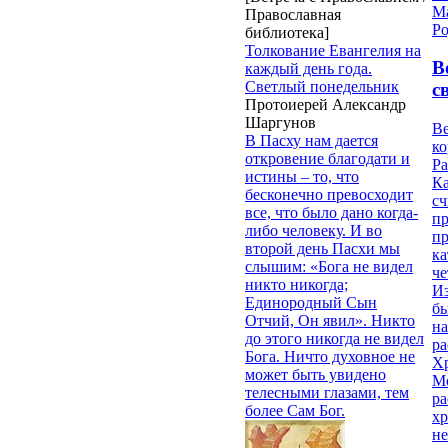
М
Православная
Ро
библиотека]
Толкование Евангелия на
В
каждый день года.
Светлый понедельник
с
Протоиерей Александр
Шаргунов
Ве
В Пасху нам дается
к
откровение благодати и
Ра
истины – то, что
Ка
бесконечно превосходит
сч
все, что было дано когда-
п
либо человеку. И во
п
второй день Пасхи мы
ка
слышим: «Бога не видел
ч
никто никогда;
Из
Единородный Сын
бы
Отчий, Он явил». Никто
на
до этого никогда не видел
ра
Бога. Ничто духовное не
Х
может быть увидено
М
телесными глазами, тем
ра
более Сам Бог.
х
н