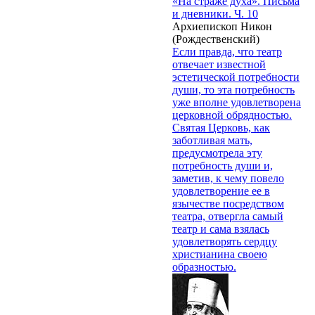
«На страже духа». Письма
и дневники. Ч. 10
Архиепископ Никон
(Рождественский)
Если правда, что театр
отвечает известной
эстетической потребности
души, то эта потребность
уже вполне удовлетворена
церковной обрядностью.
Святая Церковь, как
заботливая мать,
предусмотрела эту
потребность души и,
заметив, к чему повело
удовлетворение ее в
язычестве посредством
театра, отвергла самый
театр и сама взялась
удовлетворять сердцу
христианина своею
образностью.