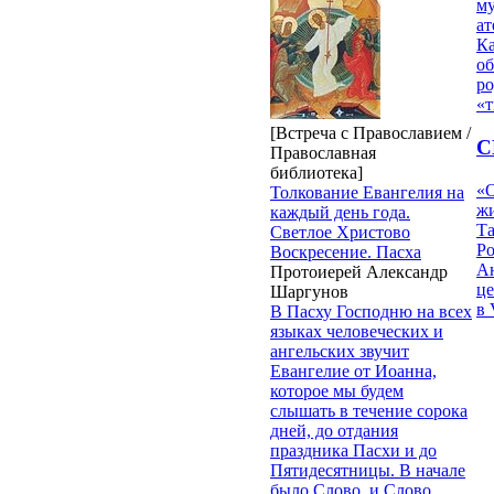
му
ат
К
об
ро
«т
[Встреча с Православием /
С
Православная
библиотека]
«О
Толкование Евангелия на
жи
каждый день года.
Т
Светлое Христово
Р
Воскресение. Пасха
Ан
Протоиерей Александр
це
Шаргунов
в 
В Пасху Господню на всех
языках человеческих и
ангельских звучит
Евангелие от Иоанна,
которое мы будем
слышать в течение сорока
дней, до отдания
праздника Пасхи и до
Пятидесятницы. В начале
было Слово, и Слово