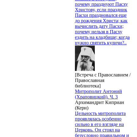
почему празднуют Пасху
Христову, если праздник
Пасхи праздновался еще
до рождения Христа; как
вычислить дату Пасхи;
почему нельзя в Пасху
ездить на кладбище; когда
нужно святить куличи?..
[Встреча с Православием /
Православная
библиотека]
Митрополит Антоний
(Храповицкий). Ч. 3
Архимандрит Киприан
(Керн)
Цельность митрополита
проявлялась особенно
сильно в его взгляде на
Церковь. Он стоял на
безусловно правильном и