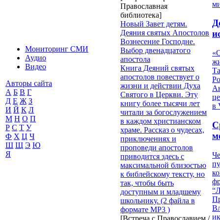
м
Православная
библиотека]
Д
Новый Завет детям.
Деяния святых Апостолов
и
Вознесение Господне.
Мониторинг СМИ
Выбор двенадцатого
«О
Аудио
апостола
жи
Видео
Книга Деяний святых
Т
апостолов повествует о
Р
Авторы сайта
жизни и действии Духа
Ан
А
Б
В
Г
Святого в Церкви. Эту
це
Д
Е
Ж
З
книгу более тысячи лет
в 
И
Й
К
Л
читали за богослужением
М
Н
О
П
в каждом христианском
С
Р
С
Т
У
храме. Рассказ о чудесах,
м
Ф
Х
Ц
Ч
приключениях и
Ш
Щ
Э
Ю
проповеди апостолов
Я
Че
приводится здесь с
пу
максимальной близостью
к
к библейскому тексту, но
ф
так, чтобы быть
“Л
доступным и младшему
П
школьнику. (2 файла в
В
формате МР3 )
и
[Встреча с Православием /