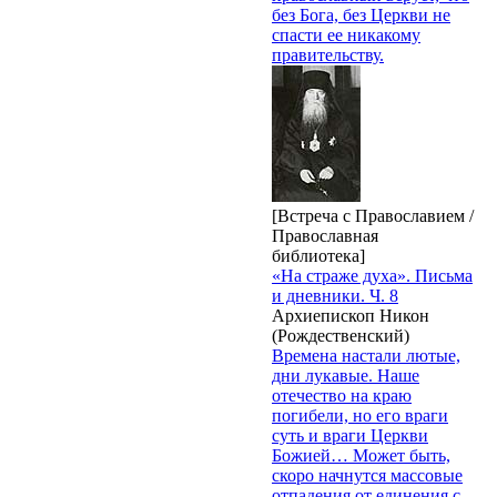
без Бога, без Церкви не
спасти ее никакому
правительству.
[Встреча с Православием /
Православная
библиотека]
«На страже духа». Письма
и дневники. Ч. 8
Архиепископ Никон
(Рождественский)
Времена настали лютые,
дни лукавые. Наше
отечество на краю
погибели, но его враги
суть и враги Церкви
Божией… Может быть,
скоро начнутся массовые
отпадения от единения с