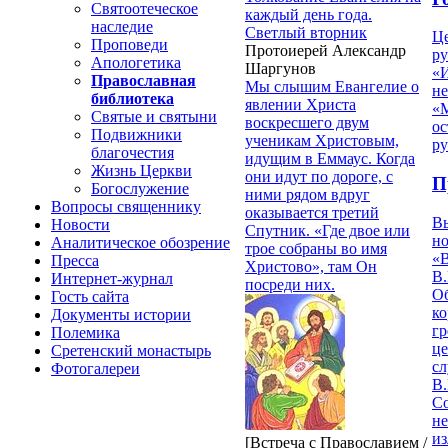
Святоотеческое
каждый день года.
наследие
Светлый вторник
Ц
Проповеди
Протоиерей Александр
ру
Апологетика
Шаргунов
«
Православная
Мы слышим Евангелие о
н
библиотека
явлении Христа
«
Святые и святыни
воскресшего двум
ос
Подвижники
ученикам Христовым,
р
благочестия
идущим в Еммаус. Когда
Жизнь Церкви
они идут по дороге, с
П
Богослужение
ними рядом вдруг
Вопросы священнику
оказывается третий
В
Новости
Спутник. «Где двое или
но
Аналитическое обозрение
трое собраны во имя
«
Пресса
Христово», там Он
В.
Интернет-журнал
посреди них.
О
Гость сайта
ко
Документы истории
гр
Полемика
це
Сретенский монастырь
с
Фотогалереи
В.
С
не
из
[Встреча с Православием /