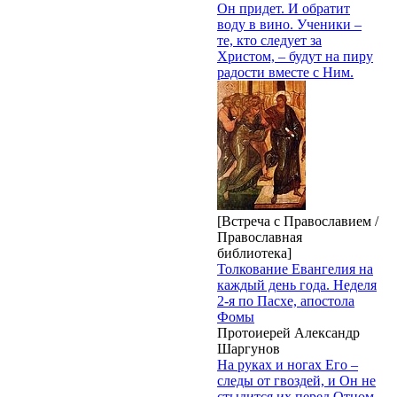
Он придет. И обратит
воду в вино. Ученики –
те, кто следует за
Христом, – будут на пиру
радости вместе с Ним.
[Встреча с Православием /
Православная
библиотека]
Толкование Евангелия на
каждый день года. Неделя
2-я по Пасхе, апостола
Фомы
Протоиерей Александр
Шаргунов
На руках и ногах Его –
следы от гвоздей, и Он не
стыдится их перед Отцом