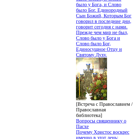
было у Бога, и Слово
было Бог. Единородный
Сын Божий, Которым Бог
говорил в последние дни,
говорит сегодня с нами.
Прежде чем мир не был,
Слово было у Бога и
Слово было Бог,
Единосущное Отцу и
Святому Духу.
[Встреча с Православием /
Православная
библиотека]
Вопросы священнику о
Пасхе
Почему Христос воскрес
именно в этот день;