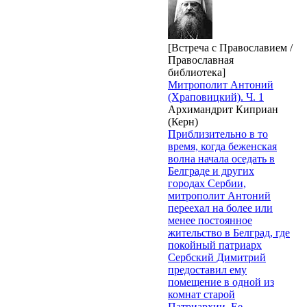
[Встреча с Православием /
Православная
библиотека]
Митрополит Антоний
(Храповицкий). Ч. 1
Архимандрит Киприан
(Керн)
Приблизительно в то
время, когда беженская
волна начала оседать в
Белграде и других
городах Сербии,
митрополит Антоний
переехал на более или
менее постоянное
жительство в Белград, где
покойный патриарх
Сербский Димитрий
предоставил ему
помещение в одной из
комнат старой
Патриархии. Ее,