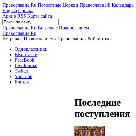
Православие.Ru
Поместные Церкви
Православный Календарь
English
Српска
Архив
RSS
Карта сайта
Православие.Ru
Встреча с Православием
Православие.Ru
Встреча с Православием / Православная библиотека
Одноклассники
ВКонтакте
FaceBook
LiveJournal
Twitter
YouTube
Елицы
Последние
поступления