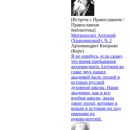
[Встреча с Православием /
Православная
библиотека]
Митрополит Антоний
(Храповицкий). Ч. 2
Архимандрит Киприан
(Керн)
Я не ошибусь, если скажу,
что время пребывания
архимандрита Антония во
главе двух наших
академий было эпохой в
истории русской
духовной школы. Наши
академии, как и все
вообще школы, знали
такие эпохи, которые и
вошли в историю их под
именами их
руководителей.