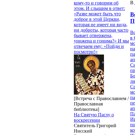
В 
кому-то и говорим об
этом. И слышим в ответ:
В
«Разве может быть что
доброе в этой Церкви,
П
которая не имеет ни вида,
ни доброты, которая часто
В
бывает отвержена,
в 
унижена и гонима?» И мы
м
отвечаем ему: «Пойди и
на
посмотри!»
па
ап
Си
пр
Бо
ли
С
мо
па
[Встреча с Православием /
п
Православная
ап
библиотека]
П
На Святую Пасху о
И
воскресении
п
Святитель Григорий
ко
Нисский