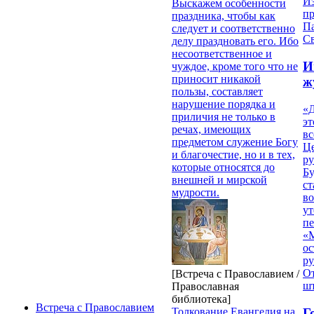
И
Выскажем особенности
п
праздника, чтобы как
П
следует и соответственно
Св
делу праздновать его. Ибо
несоответственное и
И
чуждое, кроме того что не
приносит никакой
ж
пользы, составляет
нарушение порядка и
«Д
приличия не только в
эт
речах, имеющих
вс
предметом служение Богу
Ц
и благочестие, но и в тех,
ру
которые относятся до
Б
внешней и мирской
ст
мудрости.
в
ут
п
«
ос
р
От
[Встреча с Православием /
ш
Православная
библиотека]
Встреча с Православием
Г
Толкование Евангелия на