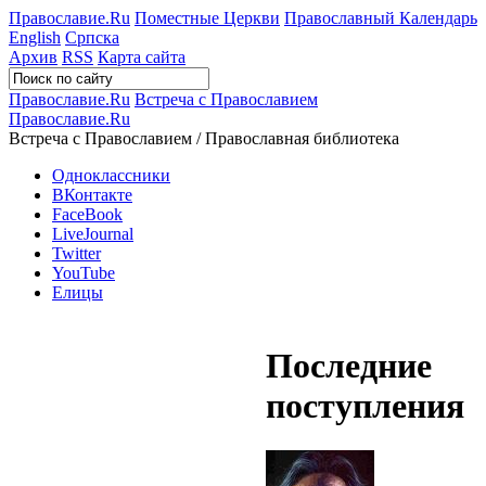
Православие.Ru
Поместные Церкви
Православный Календарь
English
Српска
Архив
RSS
Карта сайта
Православие.Ru
Встреча с Православием
Православие.Ru
Встреча с Православием / Православная библиотека
Одноклассники
ВКонтакте
FaceBook
LiveJournal
Twitter
YouTube
Елицы
Последние
поступления