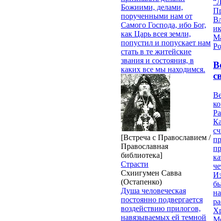
“Л
Божиими, делами,
П
порученными нам от
В
Самого Господа, ибо Бог,
и
как Царь всея земли,
М
попустил и попускает нам
Ро
стать в те житейские
звания и состояния, в
В
каких все мы находимся.
с
Ве
к
Ра
Ка
сч
[Встреча с Православием /
п
Православная
п
библиотека]
ка
Страсти
ч
Схиигумен Савва
Из
(Остапенко)
бы
Душа человеческая
на
постоянно подвергается
ра
воздействию прилогов,
Х
навязываемых ей темной
М