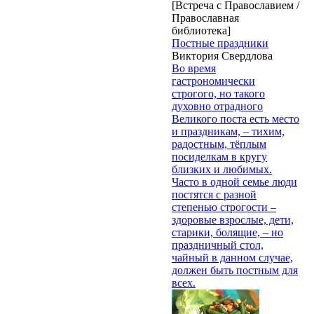
[Встреча с Православием /
Православная
библиотека]
Постные праздники
Виктория Свердлова
Во время
гастрономически
строгого, но такого
духовно отрадного
Великого поста есть место
и праздникам, – тихим,
радостным, тёплым
посиделкам в кругу
близких и любимых.
Часто в одной семье люди
постятся с разной
степенью строгости –
здоровые взрослые, дети,
старики, болящие, – но
праздничный стол,
чайный в данном случае,
должен быть постным для
всех.