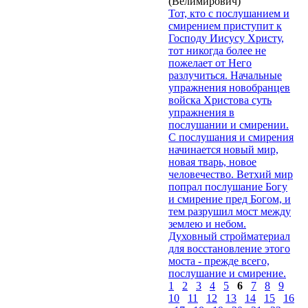
(Велимирович)
Тот, кто с послушанием и
смирением приступит к
Господу Иисусу Христу,
тот никогда более не
пожелает от Него
разлучиться. Начальные
упражнения новобранцев
войска Христова суть
упражнения в
послушании и смирении.
С послушания и смирения
начинается новый мир,
новая тварь, новое
человечество. Ветхий мир
попрал послушание Богу
и смирение пред Богом, и
тем разрушил мост между
землею и небом.
Духовный стройматериал
для восстановление этого
моста - прежде всего,
послушание и смирение.
1
2
3
4
5
6
7
8
9
10
11
12
13
14
15
16