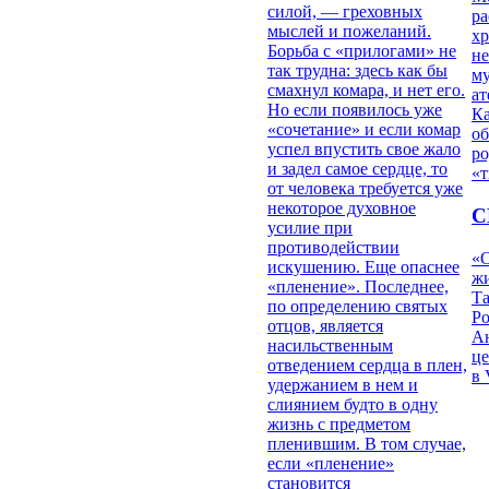
силой, — греховных
ра
мыслей и пожеланий.
х
Борьба с «прилогами» не
н
так трудна: здесь как бы
му
смахнул комара, и нет его.
ат
Но если появилось уже
К
«сочетание» и если комар
об
успел впустить свое жало
ро
и задел самое сердце, то
«т
от человека требуется уже
некоторое духовное
С
усилие при
противодействии
«О
искушению. Еще опаснее
жи
«пленение». Последнее,
Т
по определению святых
Р
отцов, является
Ан
насильственным
це
отведением сердца в плен,
в 
удержанием в нем и
слиянием будто в одну
жизнь с предметом
пленившим. В том случае,
если «пленение»
становится