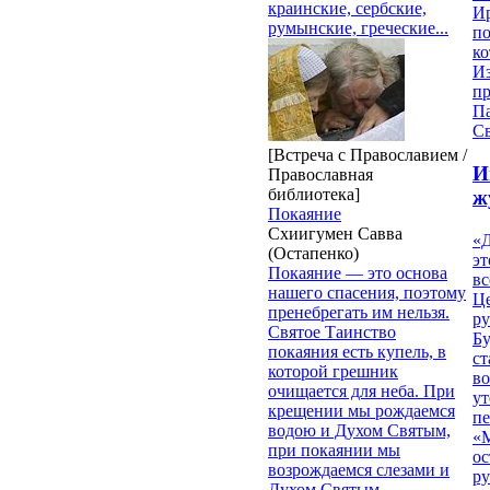
краинские, сербские,
И
румынские, греческие...
п
ко
И
п
П
Св
[Встреча с Православием /
И
Православная
библиотека]
ж
Покаяние
Схиигумен Савва
«Д
(Остапенко)
эт
Покаяние — это основа
вс
нашего спасения, поэтому
Ц
пренебрегать им нельзя.
ру
Святое Таинство
Б
покаяния есть купель, в
ст
которой грешник
в
очищается для неба. При
ут
крещении мы рождаемся
п
водою и Духом Святым,
«
при покаянии мы
ос
возрождаемся слезами и
р
Духом Святым.