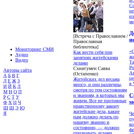
В.
С
не
из
м
Д
[Встреча с Православием /
и
Православная
библиотека]
Мониторинг СМИ
«О
Как вести себя при
Аудио
жи
занятиях житейскими
Видео
Т
делами
Р
Схиигумен Савва
Авторы сайта
Ан
(Остапенко)
А
Б
В
Г
це
Житейских дел весьма
Д
Е
Ж
З
в 
много, и они различны,
И
Й
К
Л
смотря по тем состояниям
М
Н
О
П
С
и званиям, в которых мы
Р
С
Т
У
живем. Все не противные
м
Ф
Х
Ц
Ч
нравственному закону
Ш
Щ
Э
Ю
житейские дела, какие
Я
Че
нам должно делать по
пу
нашему званию и
к
состоянию, — должно
ф
признавать делами