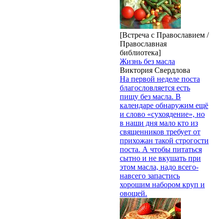
[Встреча с Православием /
Православная
библиотека]
Жизнь без масла
Виктория Свердлова
На первой неделе поста
благословляется есть
пищу без масла. В
календаре обнаружим ещё
и слово «сухоядение», но
в наши дня мало кто из
священников требует от
прихожан такой строгости
поста. А чтобы питаться
сытно и не вкушать при
этом масла, надо всего-
навсего запастись
хорошим набором круп и
овощей.