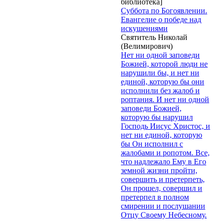
библиотека]
Суббота по Богоявлении.
Евангелие о победе над
искушениями
Святитель Николай
(Велимирович)
Нет ни одной заповеди
Божией, которой люди не
нарушили бы, и нет ни
единой, которую бы они
исполнили без жалоб и
роптания. И нет ни одной
заповеди Божией,
которую бы нарушил
Господь Иисус Христос, и
нет ни единой, которую
бы Он исполнил с
жалобами и ропотом. Все,
что надлежало Ему в Его
земной жизни пройти,
совершить и претерпеть,
Он прошел, совершил и
претерпел в полном
смирении и послушании
Отцу Своему Небесному.