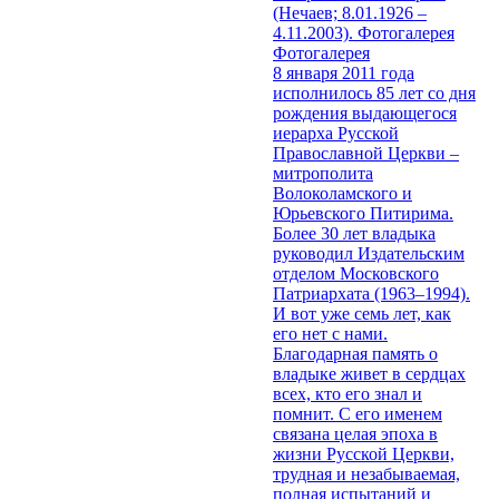
(Нечаев; 8.01.1926 –
4.11.2003). Фотогалерея
Фотогалерея
8 января 2011 года
исполнилось 85 лет со дня
рождения выдающегося
иерарха Русской
Православной Церкви –
митрополита
Волоколамского и
Юрьевского Питирима.
Более 30 лет владыка
руководил Издательским
отделом Московского
Патриархата (1963–1994).
И вот уже семь лет, как
его нет с нами.
Благодарная память о
владыке живет в сердцах
всех, кто его знал и
помнит. С его именем
связана целая эпоха в
жизни Русской Церкви,
трудная и незабываемая,
полная испытаний и