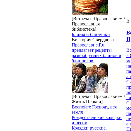
[Встреча с Православием /
В 
Православная
библиотека]
В
Блины и блинчики
П
Виктория Свердлова
Православие.Ru
предлагает рецепты
В
разнообразных блинов и
в 
блинчиков.
м
на
па
ап
Си
пр
Бо
[Встреча с Православием /
ли
Жизнь Церкви]
С
Воспойте Господу, вся
мо
земля
па
Рождественские колядки
п
и песни
ап
Колядки русские,
П