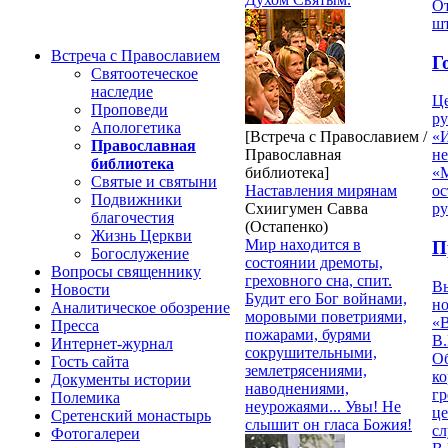
От
ш
Встреча с Православием
Г
Святоотеческое
наследие
Ц
Проповеди
ру
Апологетика
[Встреча с Православием /
«
Православная
Православная
н
библиотека
библиотека]
«
Святые и святыни
Наставления мирянам
ос
Подвижники
Схиигумен Савва
р
благочестия
(Остапенко)
Жизнь Церкви
Мир находится в
П
Богослужение
состоянии дремоты,
Вопросы священнику
греховного сна, спит.
В
Новости
Будит его Бог войнами,
но
Аналитическое обозрение
моровыми поветриями,
«
Пресса
пожарами, бурями
В.
Интернет-журнал
сокрушительными,
О
Гость сайта
землетрясениями,
ко
Документы истории
наводнениями,
гр
Полемика
неурожаями... Увы! Не
це
Сретенский монастырь
слышит он гласа Божия!
с
Фотогалереи