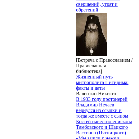
свершений, утрат и
обретений.
[Встреча с Православием /
Православная
библиотека]
Жизненный путь
митрополита Питирима:
факты и даты
Валентин Никитин
В 1933 году протоиерей
Владимир Нечаев
вернулся из ссылки и
тогда же вместе с сыном
Костей навестил епископа
Тамбовского и Шацкого
Вассиана (Пятницкого).
«Мы зашли к нему в