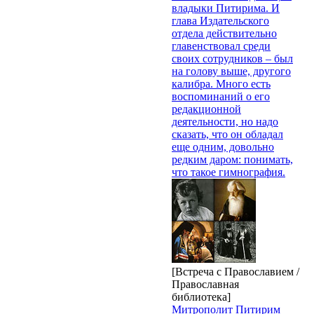
владыки Питирима. И
глава Издательского
отдела действительно
главенствовал среди
своих сотрудников – был
на голову выше, другого
калибра. Много есть
воспоминаний о его
редакционной
деятельности, но надо
сказать, что он обладал
еще одним, довольно
редким даром: понимать,
что такое гимнография.
[Встреча с Православием /
Православная
библиотека]
Митрополит Питирим