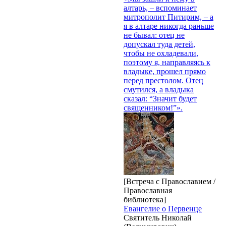
алтарь, – вспоминает
митрополит Питирим, – а
я в алтаре никогда раньше
не бывал: отец не
допускал туда детей,
чтобы не охладевали,
поэтому я, направляясь к
владыке, прошел прямо
перед престолом. Отец
смутился, а владыка
сказал: “Значит будет
священником!”».
[Встреча с Православием /
Православная
библиотека]
Евангелие о Первенце
Святитель Николай