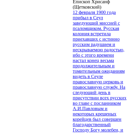
Епископ Хрисанф
(Щетковский)
12 февраля 1900 года
прибыл в Сеул
заведующий миссией с
псаломщиком. Русская
колония встретила
приехавших с истинно
русским радушием и
нескрываемою радостью,
ибо с этого времени
настал конец весьма
продолжительным и
томительным ожиданиям
видеть в Сеуле
православную церковь и
православную службу. На
следующий день в
присутствии всех русских
во главе с посланником
А.И.Павловым и
некоторых крещеных
корейцев был совершен
благодарственный
Господу Богу молебен, и