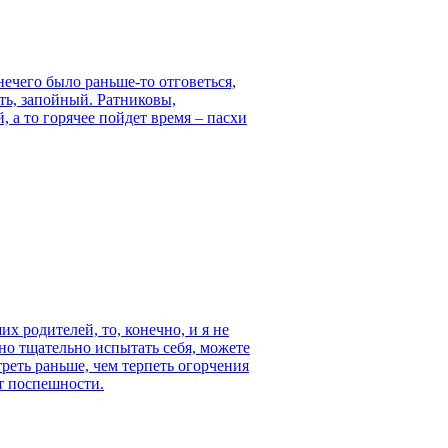
нечего было раньше-то отговеться,
ть, запойный. Ратниковы,
, а то горячее пойдет время – пасхи
х родителей, то, конечно, и я не
но тщательно испытать себя, можете
еть раньше, чем терпеть огорчения
т поспешности.