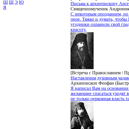
Ш
Щ
Э
Ю
Письма к архиепископу Арсе
Я
Священномученик Андроник
С некоторым опозданием, по
оное. Тяжко и думать, чтобы
угодники охранили свой гра
красоту.
[Встреча с Православием / П
Наставления духовным чадам
Архиепископ Феофан (Быстр
Я написал Вам на основании 
желающие спасаться уходят 
не только церковная власть т