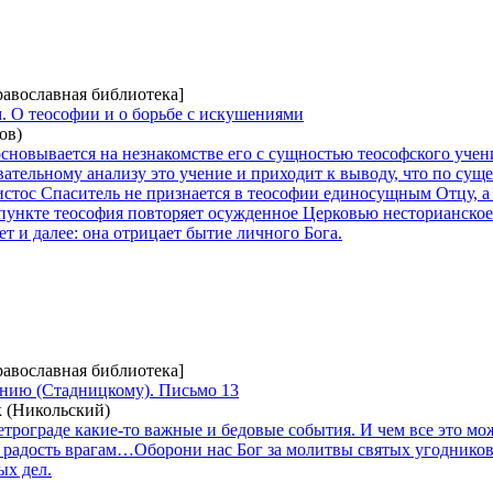
равославная библиотека]
. О теософии и о борьбе с искушениями
ов)
сновывается на незнакомстве его с сущностью теософского уче
ательному анализу это учение и приходит к выводу, что по суще
стос Спаситель не признается в теософии единосущным Отцу, а
 пункте теософия повторяет осужденное Церковью несторианское
т и далее: она отрицает бытие личного Бога.
равославная библиотека]
нию (Стадницкому). Письмо 13
 (Никольский)
трограде какие-то важные и бедовые события. И чем все это мо
на радость врагам…Оборони нас Бог за молитвы святых угоднико
ых дел.