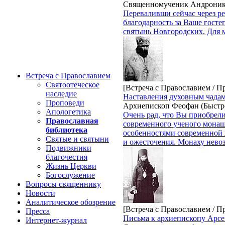
Священномученик Андроник
Переваливши сейчас через р
благодарность за Ваше госте
святынь Новгородских. Для м
Встреча с Православием
Святоотеческое
[Встреча с Православием / П
наследие
Наставления духовным чадам
Проповеди
Архиепископ Феофан (Быстр
Апологетика
Очень рад, что Вы приобрел
Православная
современного ученого монаш
библиотека
особенностями современной 
Святые и святыни
и ожесточения. Монаху нево
Подвижники
благочестия
Жизнь Церкви
Богослужение
Вопросы священнику
Новости
Аналитическое обозрение
[Встреча с Православием / П
Пресса
Письма к архиепископу Арсе
Интернет-журнал