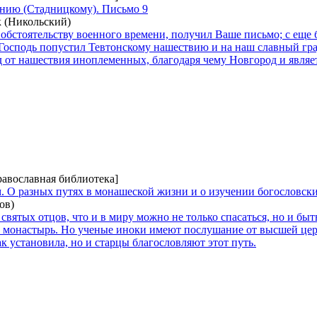
нию (Стадницкому). Письмо 9
 (Никольский)
 обстоятельству военного времени, получил Ваше письмо; с еще
 Господь попустил Тевтонскому нашествию и на наш славный гра
д от нашествия иноплеменных, благодаря чему Новгород и явля
равославная библиотека]
. О разных путях в монашеской жизни и о изучении богословски
ов)
святых отцов, что и в миру можно не только спасаться, но и бы
в монастырь. Но ученые иноки имеют послушание от высшей церк
ак установила, но и старцы благословляют этот путь.