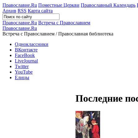
Православие.Ru
Поместные Церкви
Православный Календарь
Архив
RSS
Карта сайта
Православие.Ru
Встреча с Православием
Православие.Ru
Встреча с Православием / Православная библиотека
Одноклассники
ВКонтакте
FaceBook
LiveJournal
Twitter
YouTube
Елицы
Последние по