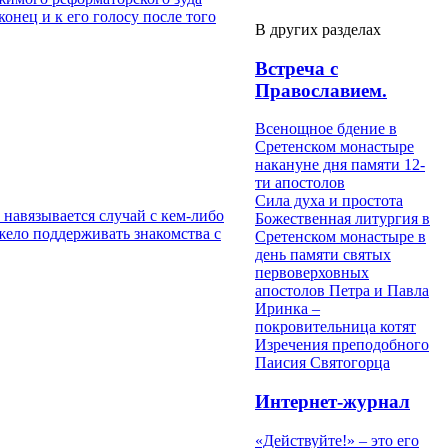
нец и к его голосу после того
В других разделах
Встреча с
Православием.
Всенощное бдение в
Сретенском монастыре
накануне дня памяти 12-
ти апостолов
Сила духа и простота
и навязывается случай с кем-либо
Божественная литургия в
яжело поддерживать знакомства с
Сретенском монастыре в
день памяти святых
первоверховных
апостолов Петра и Павла
Иринка –
покровительница котят
Изречения преподобного
Паисия Святогорца
Интернет-журнал
«Действуйте!» – это его