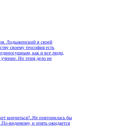
ния. Лодыженский в своей
ству своему теософия есть
 единосущным, как и все люди,
 учение. Но этим дело не
жет кончиться?..Не повторилась бы
в.По-видимому, и опять ожидается