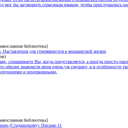
 мог бы заговорить серьезным языком, чтобы прислушались нако
равославная библиотека]
. Наставления для стремящегося к монашеской жизни
ов)
аях, спрашиваете Вы, когда представляется, а иногда просто-так
что обилие знакомств меня очень уж смущает, и в особенности т
верующими и нецерковными.
равославная библиотека]
нию (Стадницкому). Письмо 11