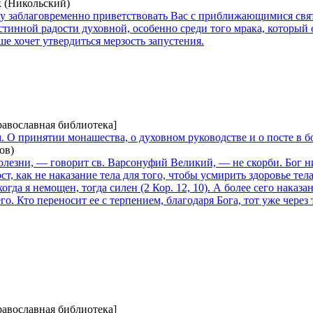
 (Никольский)
шу заблаговременно приветствовать Вас с приближающимися свя
 истинной радости духовной, особенно среди того мрака, который
ьше хочет утвердиться мерзость запустения.
равославная библиотека]
 О принятии монашества, о духовном руководстве и о посте в б
ов)
олезни, — говорит св. Варсонуфий Великий, — не скорби. Бог ни 
ост, как не наказание тела для того, чтобы усмирить здоровье те
 когда я немощен, тогда силен (2 Кор. 12, 10). А более сего нака
его. Кто переносит ее с терпением, благодаря Бога, тот уже чере
равославная библиотека]