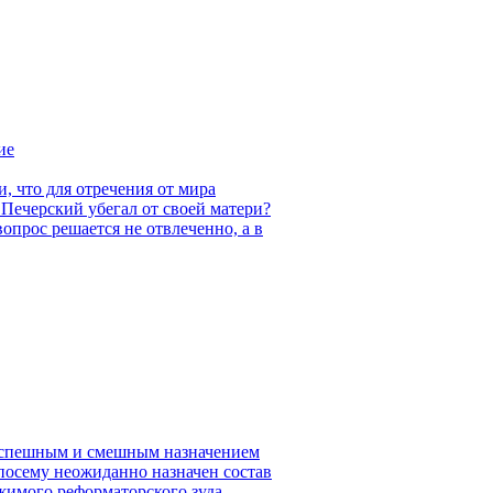
ие
 что для отречения от мира
 Печерский убегал от своей матери?
опрос решается не отвлеченно, а в
о спешным и смешным назначением
посему неожиданно назначен состав
жимого реформаторского зуда