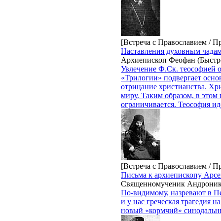
[Встреча с Православием / П
Наставления духовным чадам
Архиепископ Феофан (Быстр
Увлечение Ф.Ск. теософией о
«Трилогии» подвергает основ
отрицание христианства. Хри
миру. Таким образом, в этом
ограничивается. Теософия иде
[Встреча с Православием / П
Письма к архиепископу Арсе
Священномученик Андроник
По-видимому, назревают в Пе
и у нас греческая трагедия 
новый «кормчий» синодальн