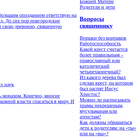
Божией Матери
Родители и дети
 большим опозданием ответствую на
Вопросы
д. До сих пор новгородские
священнику
ет свою древнюю, священную
Вершки без корешков
Работоспособность
Какой крест считается
более правильным –
православный или
католический
четырехконечный?
Из какого дерева был
сделан крест, на котором
х наук
был распят Иисус
Христос?
ть монахом. Конечно, многие
Можно ли расписывать
овной власти спасаться в миру. И
храмы некрещеным,
мусульманам или
атеистам?
Как должны обращаться
дети к родителям: на «ты»
или на «вы»?