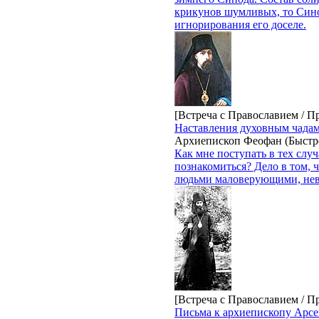
крикунов шумливых, то Синод
игнорирования его доселе.
[Встреча с Православием / П
Наставления духовным чадам
Архиепископ Феофан (Быстр
Как мне поступать в тех случ
познакомиться? Дело в том, 
людьми маловерующими, не
[Встреча с Православием / П
Письма к архиепископу Арсе