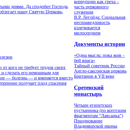
коррупции как греха –
тыми днями. Да сподобит Господь
часть церковного
 облегает нашу Святую Церковь,
служения
В.Р. Легойда: Социальная
несправедливость
излечивается
милосердием
Документы истории
«Одна мысль: пока жив –
олезни
бей врага»
Тайный советник России
от кого не требует трудов сверх
Англо-саксонская церковь
ла и сделать его немощным для
Британии в VII веке
зание — болезнь — и вменяется вместо
з терпение получает плод спасения
Сретенский
монастырь
Четыре египетских
пустынника (по коптским
фрагментам “Лавсаика”)
Празднование
Владимирской иконы