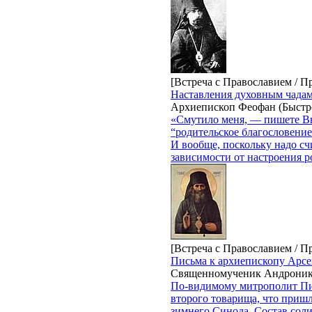
[Встреча с Православием / П
Наставления духовным чадам
Архиепископ Феофан (Быстр
«Смутило меня, — пишете Вы
“родительское благословение
И вообще, поскольку надо сч
зависимости от настроения р
[Встреча с Православием / П
Письма к архиепископу Арсе
Священномученик Андроник
По-видимому митрополит Пит
второго товарища, что приш
зимнего Синода. Состав сол