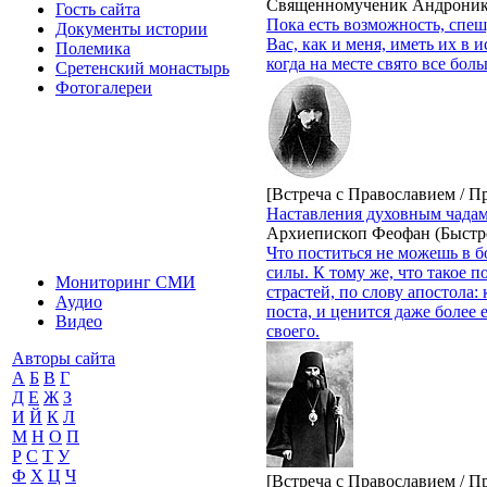
Священномученик Андроник
Гость сайта
Пока есть возможность, спе
Документы истории
Вас, как и меня, иметь их в
Полемика
когда на месте свято все бол
Сретенский монастырь
Фотогалереи
[Встреча с Православием / П
Наставления духовным чадам.
Архиепископ Феофан (Быстр
Что поститься не можешь в б
силы. К тому же, что такое п
Мониторинг СМИ
страстей, по слову апостола:
Аудио
поста, и ценится даже более 
Видео
своего.
Авторы сайта
А
Б
В
Г
Д
Е
Ж
З
И
Й
К
Л
М
Н
О
П
Р
С
Т
У
Ф
Х
Ц
Ч
[Встреча с Православием / П