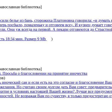
равославная библиотека]
осили белье из бань, сторожиха Платоновна говорила: «и думать 
ерь посбыло, помаленьку и отговеем все». И кузнец думает гове
ли. Они уж всегда на первой. А пекари отговеются до Страстной
ть 18:34 мин. Размер 9 Mb
)
равославная библиотека]
. Просьба о благословении на принятие иночества
ов)
иноческий сан и если есть на это согласие и благословение Ваши
елания. Но считаю своим долгом дать Вам совет: предваритель
житие в условиях настоящей Вашей жизни? Лучше все предусмотр
остей. Не возражая Вам по существу, я только предостерегаю о