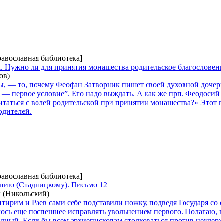
равославная библиотека]
. Нужно ли для принятия монашества родительское благословен
ов)
, — то, почему Феофан Затворник пишет своей духовной дочери,
 — первое условие”. Его надо выждать. А как же прп. Феодосий
итаться с волей родительской при принятии монашества?» Этот в
одителей.
равославная библиотека]
нию (Стадницкому). Письмо 12
 (Никольский)
ирим и Раев сами себе подставили ножку, подведя Государя с
лось еще поспешнее исправлять увольнением первого. Полагаю, 
идный. Если бы всем архиепископам столковаться против неудер