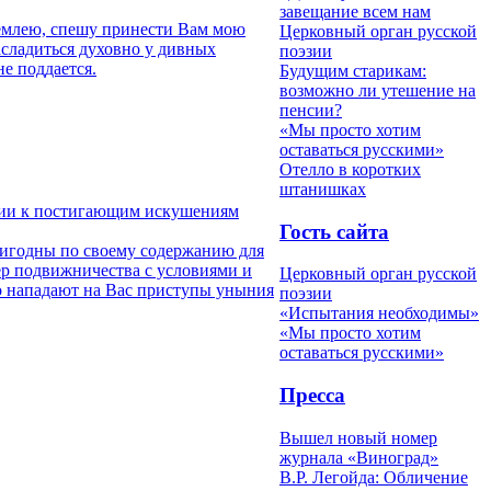
завещание всем нам
землею, спешу принести Вам мою
Церковный орган русской
асладиться духовно у дивных
поэзии
е поддается.
Будущим старикам:
возможно ли утешение на
пенсии?
«Мы просто хотим
оставаться русскими»
Отелло в коротких
штанишках
ении к постигающим искушениям
Гость сайта
ригодны по своему содержанию для
ер подвижничества с условиями и
Церковный орган русской
о нападают на Вас приступы уныния
поэзии
«Испытания необходимы»
«Мы просто хотим
оставаться русскими»
Пресса
Вышел новый номер
журнала «Виноград»
В.Р. Легойда: Обличение