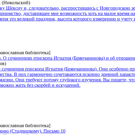
 (Никольский)
еку Шексну и, следовательно, распростившись с Новгородскою 
приимство, доставившее мне возможность хоть на малое время н
еня это великий праздник, высота которого измерению и учету н
равославная библиотека]
. О сочинениях епископа Игнатия (Брянчанинова) и об отнош
ов)
и сочинения епископа Игнатия (Брянчанинова). Они особенно п
ества. В них гармонично сочетаваются исконно древний характ
жизни. Они требуют потому глубокого изучения. Вы пишете, чт
зможно жить без скорбей и искушений.
равославная библиотека]
нию (Стадницкому). Письмо 10