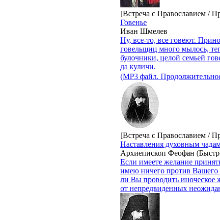
[Встреча с Православием / П
Говенье
Иван Шмелев
Ну, все-то, все говеют. Прин
говельщиц много мылось, теп
булочники, целой семьей гове
да куличи.
(MP3 файл. Продолжительнос
[Встреча с Православием / П
Наставления духовным чадам
Архиепископ Феофан (Быстр
Если имеете желание принять 
имею ничего против Вашего ж
ли Вы проводить иноческое 
от непредвиденных неожиданн