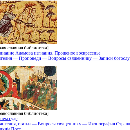
равославная библиотека]
инание Адамова изгнания. Прощеное воскресенье
ангелия — Проповеди — Вопросы священнику — Записи богосл
равославная библиотека]
нем суде
ангелия, статьи — Вопросы священнику — Иконография Страш
икий Пост.