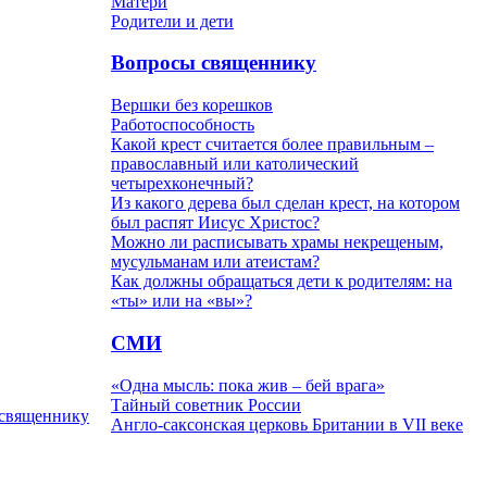
Матери
Родители и дети
Вопросы священнику
Вершки без корешков
Работоспособность
Какой крест считается более правильным –
православный или католический
четырехконечный?
Из какого дерева был сделан крест, на котором
был распят Иисус Христос?
Можно ли расписывать храмы некрещеным,
мусульманам или атеистам?
Как должны обращаться дети к родителям: на
«ты» или на «вы»?
СМИ
«Одна мысль: пока жив – бей врага»
Тайный советник России
 священнику
Англо-саксонская церковь Британии в VII веке