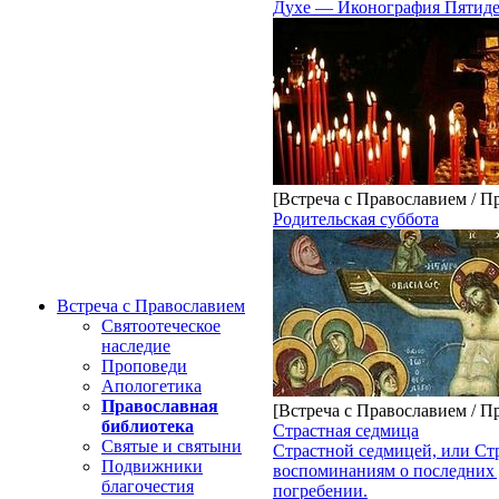
Духе — Иконография Пятид
[Встреча с Православием / П
Родительская суббота
Встреча с Православием
Святоотеческое
наследие
Проповеди
Апологетика
Православная
[Встреча с Православием / П
библиотека
Страстная седмица
Святые и святыни
Страстной седмицей, или Стр
Подвижники
воспоминаниям о последних д
благочестия
погребении.