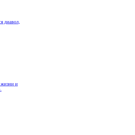
я диавол,
 жизни и
.