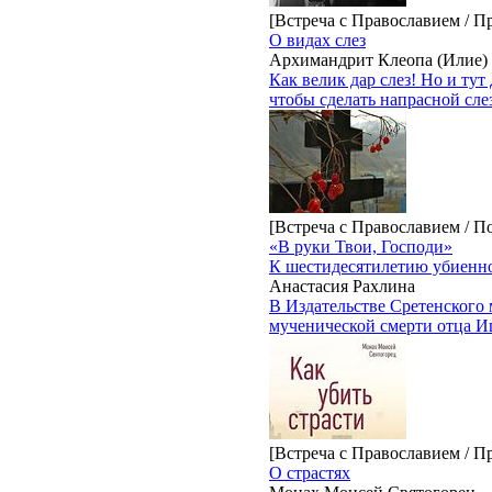
[Встреча с Православием / П
О видах слез
Архимандрит Клеопа (Илие)
Как велик дар слез! Но и ту
чтобы сделать напрасной сле
[Встреча с Православием / 
«В руки Твои, Господи»
К шестидесятилетию убиенно
Анастасия Рахлина
В Издательстве Сретенского
мученической смерти отца Иг
[Встреча с Православием / П
О страстях