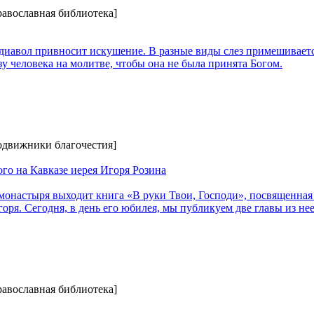
равославная библиотека]
т диавол привносит искушение. В разные виды слез примешиваетс
зу человека на молитве, чтобы она не была принята Богом.
Подвижники благочестия]
го на Кавказе иерея Игоря Розина
 монастыря выходит книга «В руки Твои, Господи», посвященная
оря. Сегодня, в день его юбилея, мы публикуем две главы из нее
равославная библиотека]