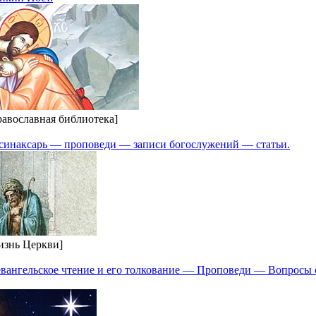
равославная библиотека]
и синаксарь — проповеди — записи богослужений — статьи.
изнь Церкви]
 евангельское чтение и его толкование — Проповеди — Вопросы