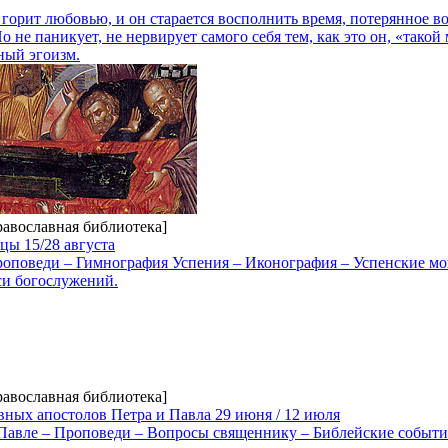
горит любовью, и он старается восполнить время, потерянное во
о не паникует, не нервирует самого себя тем, как это он, «такой
зный эгоизм.
равославная библиотека]
цы 15/28 августа
оповеди – Гимнография Успения – Иконография – Успенские м
си богослужений.
равославная библиотека]
вных апостолов Петра и Павла 29 июня / 12 июля
 Павле – Проповеди – Вопросы священнику – Библейские событи