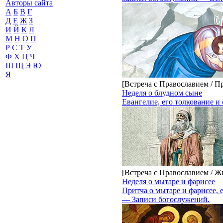
Авторы сайта
А
Б
В
Г
Д
Е
Ж
З
И
Й
К
Л
М
Н
О
П
Р
С
Т
У
Ф
Х
Ц
Ч
Ш
Щ
Э
Ю
Я
[Встреча с Православием / П
Неделя о блудном сыне
Евангелие, его толкование 
[Встреча с Православием / Ж
Неделя о мытаре и фарисее
Притча о мытаре и фарисее,
— Записи богослужений.