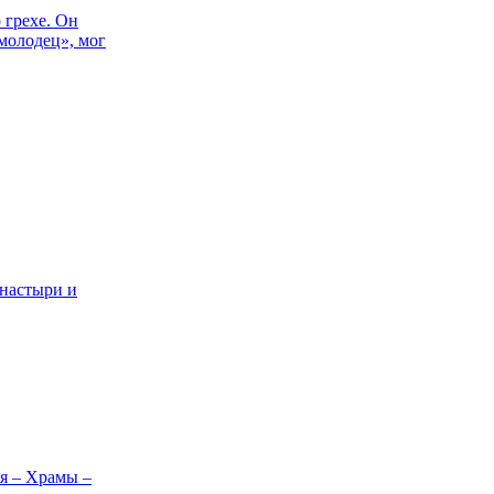
 грехе. Он
 молодец», мог
онастыри и
я – Храмы –