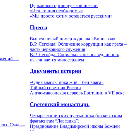
Церковный орган русской поэзии
«Испытания необходимы»
«Мы просто хотим оставаться русскими»
Пресса
Вышел новый номер журнала «Виноград»
В.Р. Легойда: Обличение коррупции как греха –
часть церковного служения
В.Р. Легойда: Социальная несправедливость
ужений —
излечивается милосердием
Документы истории
«Одна мысль: пока жив – бей врага»
Тайный советник России
Англо-саксонская церковь Британии в VII веке
Сретенский монастырь
Четыре египетских пустынника (по коптским
фрагментам “Лавсаика”)
ного Суда —
Празднование Владимирской иконы Божией