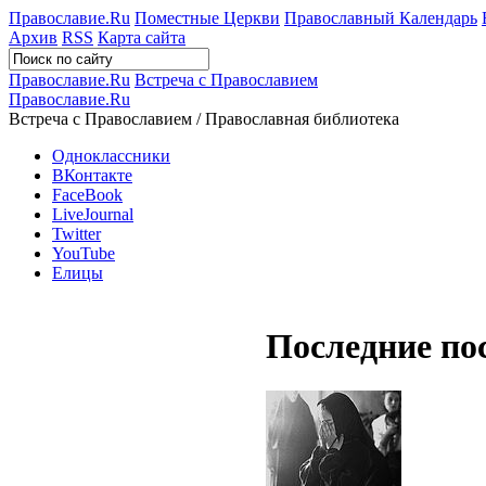
Православие.Ru
Поместные Церкви
Православный Календарь
Архив
RSS
Карта сайта
Православие.Ru
Встреча с Православием
Православие.Ru
Встреча с Православием / Православная библиотека
Одноклассники
ВКонтакте
FaceBook
LiveJournal
Twitter
YouTube
Елицы
Последние по