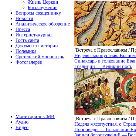
Жизнь Церкви
Богослужение
Вопросы священнику
Новости
Аналитическое обозрение
Пресса
Интернет-журнал
Гость сайта
Документы истории
[Встреча с Православием / П
Полемика
Неделя сыропустная. Воспом
Сретенский монастырь
Синаксарь и толкование Ев
Фотогалереи
Традиции — Великий пост.
Мониторинг СМИ
[Встреча с Православием / П
Аудио
Неделя мясопустная, о Страш
Видео
Проповеди — Толкование Ев
Записи богослужений — Вел