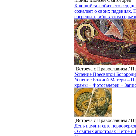
Монах Моисей Святогорец
Кающийся любит, его сердце 
сожалеет о своих падениях. Н
согрешить, ибо в этом серье
[Встреча с Православием / П
Успение Пресвятой Богороди
Успение Божией Матери – Пр
храмы – Фотогалереи – Запи
[Встреча с Православием / П
День памяти свв. первоверхо
О святых апостолах Петре и