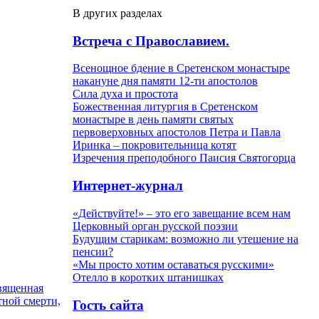
В других разделах
Встреча с Православием.
Всенощное бдение в Сретенском монастыре
накануне дня памяти 12-ти апостолов
Сила духа и простота
Божественная литургия в Сретенском
монастыре в день памяти святых
первоверховных апостолов Петра и Павла
Иринка – покровительница котят
Изречения преподобного Паисия Святогорца
Интернет-журнал
«Действуйте!» – это его завещание всем нам
Церковный орган русской поэзии
Будущим старикам: возможно ли утешение на
пенсии?
«Мы просто хотим оставаться русскими»
Отелло в коротких штанишках
священная
тной смерти,
Гость сайта