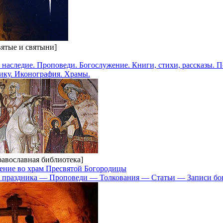
вятые и святыни]
 наследие. Проповеди. Богослужение. Книги, стихи, рассказы. П
ику. Иконография. Храмы.
равославная библиотека]
дение во храм Пресвятой Богородицы
 праздника — Проповеди — Толкования — Статьи — Записи бо