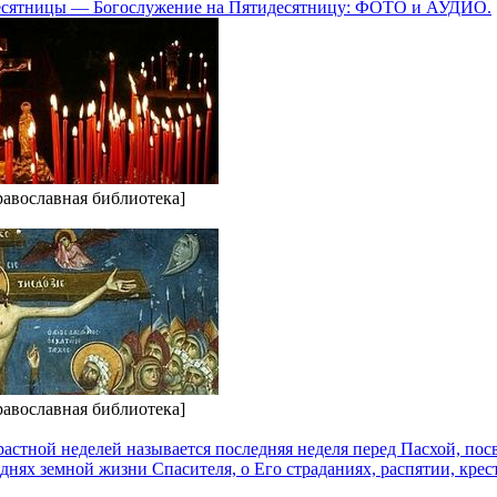
есятницы — Богослужение на Пятидесятницу: ФОТО и АУДИО.
равославная библиотека]
равославная библиотека]
астной неделей называется последняя неделя перед Пасхой, по
нях земной жизни Спасителя, о Его страданиях, распятии, крес