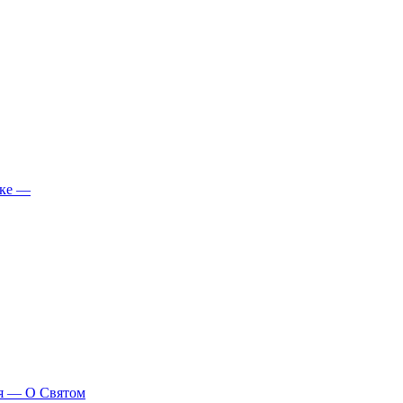
ике —
я — О Святом