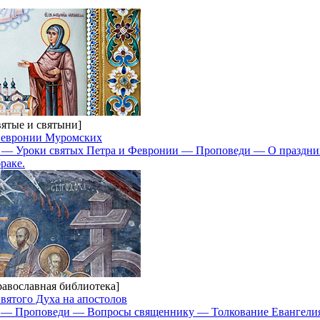
вятые и святыни]
 Февронии Муромских
и — Уроки святых Петра и Февронии — Проповеди — О праздн
раке.
равославная библиотека]
вятого Духа на апостолов
е — Проповеди — Вопросы священнику — Толкование Евангели