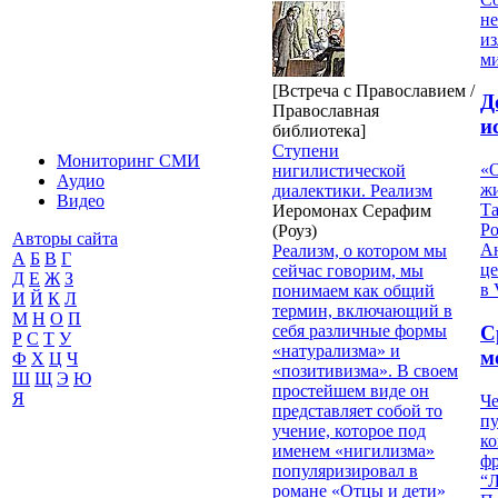
не
из
м
[Встреча с Православием /
Д
Православная
и
библиотека]
Ступени
Мониторинг СМИ
«О
нигилистической
Аудио
жи
диалектики. Реализм
Видео
Т
Иеромонах Серафим
Р
(Роуз)
Авторы сайта
Ан
Реализм, о котором мы
А
Б
В
Г
це
сейчас говорим, мы
Д
Е
Ж
З
в 
понимаем как общий
И
Й
К
Л
термин, включающий в
М
Н
О
П
себя различные формы
С
Р
С
Т
У
«натурализма» и
м
Ф
Х
Ц
Ч
«позитивизма». В своем
Ш
Щ
Э
Ю
простейшем виде он
Я
Че
представляет собой то
пу
учение, которое под
к
именем «нигилизма»
ф
популяризировал в
“Л
романе «Отцы и дети»