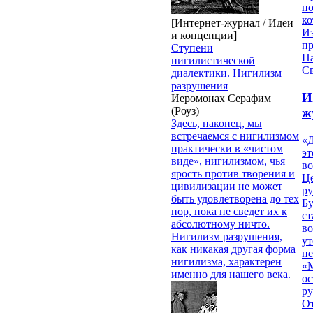
п
ко
[Интернет-журнал / Идеи
И
и концепции]
п
Ступени
П
нигилистической
Св
диалектики. Нигилизм
разрушения
И
Иеромонах Серафим
(Роуз)
ж
Здесь, наконец, мы
встречаемся с нигилизмом
«Д
практически в «чистом
эт
виде», нигилизмом, чья
вс
ярость против творения и
Ц
цивилизации не может
ру
быть удовлетворена до тех
Б
пор, пока не сведет их к
ст
абсолютному ничто.
в
Нигилизм разрушения,
ут
как никакая другая форма
п
нигилизма, характерен
«
именно для нашего века.
ос
р
От