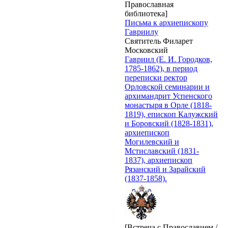
Православная
библиотека]
Письма к архиепископу
Гавриилу
Святитель Филарет
Московский
Гавриил (Е. И. Городков,
1785-1862), в период
переписки ректор
Орловской семинарии и
архимандрит Успенского
монастыря в Орле (1818-
1819), епископ Калужский
и Боровский (1828-1831),
архиепископ
Могилевский и
Мстиславский (1831-
1837), архиепископ
Рязанский и Зарайский
(1837-1858).
[Встреча с Православием /