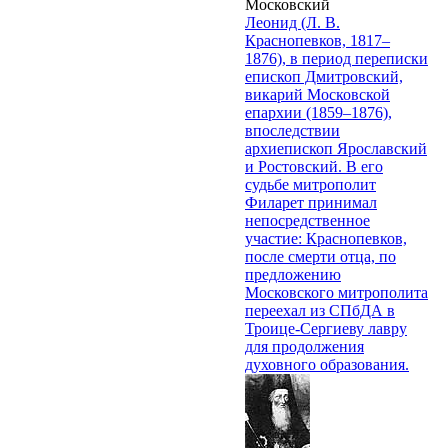
Московский
Леонид (Л. В.
Краснопевков, 1817–
1876), в период переписки
епископ Дмитровский,
викарий Московской
епархии (1859–1876),
впоследствии
архиепископ Ярославский
и Ростовский. В его
судьбе митрополит
Филарет принимал
непосредственное
участие: Краснопевков,
после смерти отца, по
предложению
Московского митрополита
переехал из СПбДА в
Троице-Сергиеву лавру
для продолжения
духовного образования.