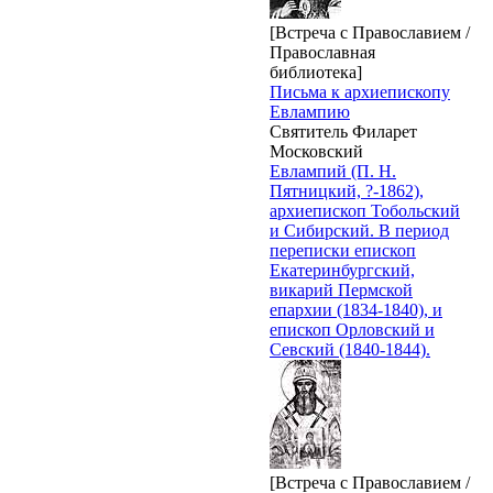
[Встреча с Православием /
Православная
библиотека]
Письма к архиепископу
Евлампию
Святитель Филарет
Московский
Евлампий (П. Н.
Пятницкий, ?-1862),
архиепископ Тобольский
и Сибирский. В период
переписки епископ
Екатеринбургский,
викарий Пермской
епархии (1834-1840), и
епископ Орловский и
Севский (1840-1844).
[Встреча с Православием /