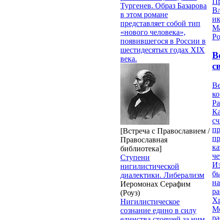
П
Тургенев. Образ Базарова
В
в этом романе
и
представляет собой тип
М
«нового человека»,
Ро
появившегося в России в
шестидесятых годах XIX
В
века.
с
Ве
к
Ра
Ка
сч
п
[Встреча с Православием /
п
Православная
ка
библиотека]
ч
Ступени
Из
нигилистической
бы
диалектики. Либерализм
на
Иеромонах Серафим
ра
(Роуз)
Х
Нигилистическое
М
сознание едино в силу
ра
единства стоящей за ним