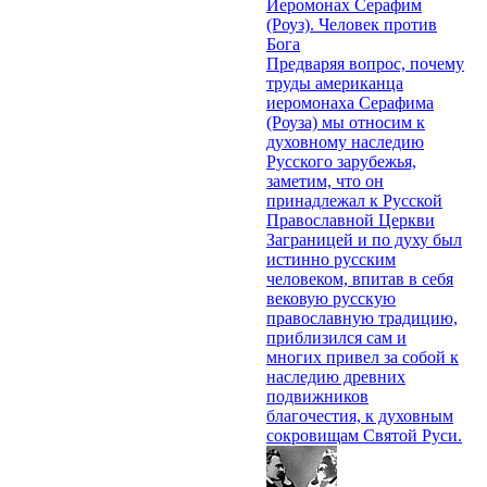
Иеромонах Серафим
(Роуз). Человек против
Бога
Предваряя вопрос, почему
труды американца
иеромонаха Серафима
(Роуза) мы относим к
духовному наследию
Русского зарубежья,
заметим, что он
принадлежал к Русской
Православной Церкви
Заграницей и по духу был
истинно русским
человеком, впитав в себя
вековую русскую
православную традицию,
приблизился сам и
многих привел за собой к
наследию древних
подвижников
благочестия, к духовным
сокровищам Святой Руси.