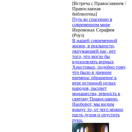
[Встреча с Православием /
Православная
библиотека]
Путь ко спасению в
современном мире
Иеромонах Серафим
(Роуз)
В нашей современной
жизни, в реальности,
окружающей нас, нет
того, что могло бы
вдохновлять верных
Христовых, подобно тому,
что было в древние
времена: обращение к
вере истинной целых
народов, расцвет
монашества, ревность к
святому Православию.
Наоборот, мы видим
вокруг то, от чего можно
пасть духом и опустить
руки.