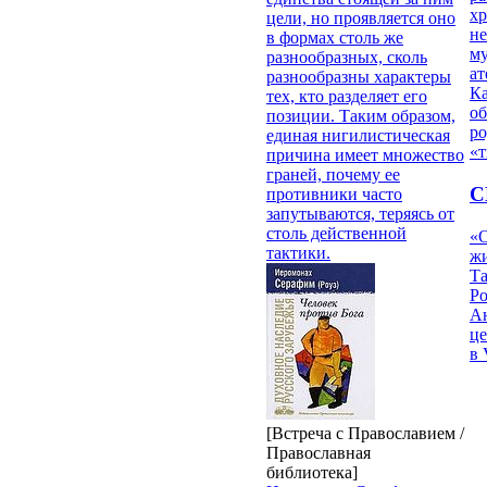
х
цели, но проявляется оно
н
в формах столь же
му
разнообразных, сколь
ат
разнообразны характеры
К
тех, кто разделяет его
об
позиции. Таким образом,
ро
единая нигилистическая
«т
причина имеет множество
граней, почему ее
С
противники часто
запутываются, теряясь от
столь действенной
«О
тактики.
жи
Т
Р
Ан
це
в 
[Встреча с Православием /
Православная
библиотека]