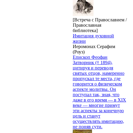
[Встреча с Православием /
Православная
библиотека]
Имитация духовной
жизни
Иеромонах Серафим
(Роуз)
Епископ Феофан
Затворник († 1894),
цитируя и переводя
святых отцов, намеренно
пропускал те места, где
говорится о физическом
аспекте молитвы. Он
поступал так, зная, что
даже в его время — в XIX
веке — многие примут
эти аспекты за конечную
цель и станут
осуществлять имитацию,
не поняв сути.