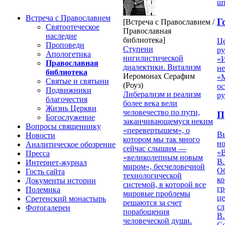
ш
Встреча с Православием
Г
[Встреча с Православием /
Святоотеческое
Православная
наследие
библиотека]
Ц
Проповеди
Ступени
ру
Апологетика
нигилистической
«
Православная
диалектики. Витализм
н
библиотека
Иеромонах Серафим
«
Святые и святыни
(Роуз)
ос
Подвижники
Либерализм и реализм
р
благочестия
более века вели
Жизнь Церкви
человечество по пути,
П
Богослужение
заканчивающемуся неким
Вопросы священнику
«перевертышем», о
В
Новости
котором мы так много
но
Аналитическое обозрение
сейчас слышим —
«
Пресса
«великолепным новым
В.
Интернет-журнал
миром», бесчеловечной
О
Гость сайта
технологической
ко
Документы истории
системой, в которой все
гр
Полемика
мировые проблемы
це
Сретенский монастырь
решаются за счет
с
Фотогалереи
порабощения
В.
человеческой души.
С