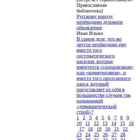
Православная
библиотека]
Русскому народу
необходимо духовное
обновление
Иван Ильин
В самом деле, что же
другое необходимо ему
вместо того
систематического
насилия, которое
именуется «социализмом»
или «коммунизмом», и
вместо того пролганного
хаоса, который
представляет из себя в
большинстве случаев так
называемый
«демократический
строй»?
1
2
3
4
5
6
7
8
9
10
11
12
13
14
15
16
17
18
19
20
21
22
23
24
25
26
27
28