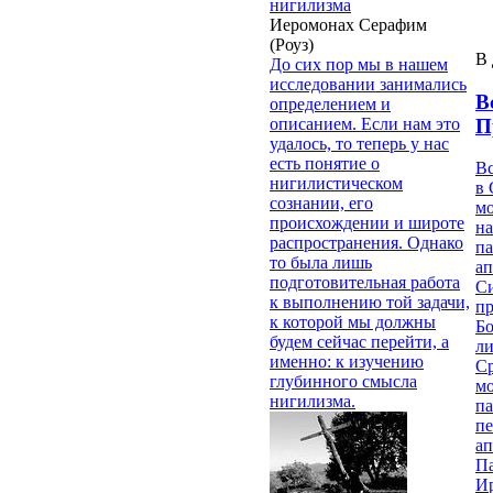
нигилизма
Иеромонах Серафим
(Роуз)
В 
До сих пор мы в нашем
исследовании занимались
В
определением и
П
описанием. Если нам это
удалось, то теперь у нас
есть понятие о
В
нигилистическом
в 
сознании, его
м
происхождении и широте
на
распространения. Однако
па
то была лишь
ап
подготовительная работа
Си
к выполнению той задачи,
пр
к которой мы должны
Бо
будем сейчас перейти, а
ли
именно: к изучению
С
глубинного смысла
мо
нигилизма.
па
п
ап
П
И