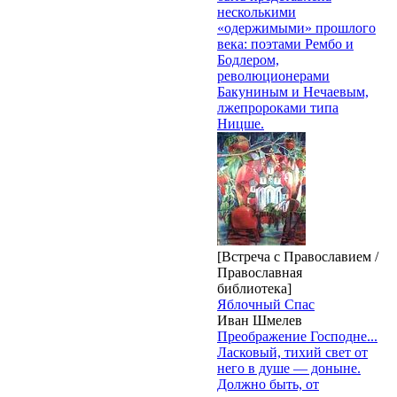
несколькими
«одержимыми» прошлого
века: поэтами Рембо и
Бодлером,
революционерами
Бакуниным и Нечаевым,
лжепророками типа
Ницше.
[Встреча с Православием /
Православная
библиотека]
Яблочный Спас
Иван Шмелев
Преображение Господне...
Ласковый, тихий свет от
него в душе — доныне.
Должно быть, от