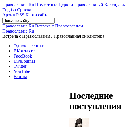
Православие.Ru
Поместные Церкви
Православный Календарь
English
Српска
Архив
RSS
Карта сайта
Православие.Ru
Встреча с Православием
Православие.Ru
Встреча с Православием / Православная библиотека
Одноклассники
ВКонтакте
FaceBook
LiveJournal
Twitter
YouTube
Елицы
Последние
поступления