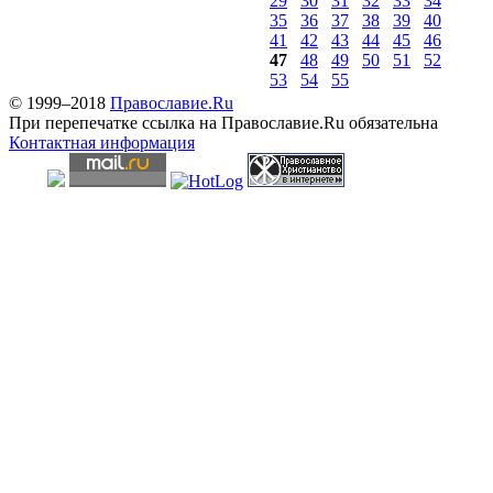
29
30
31
32
33
34
35
36
37
38
39
40
41
42
43
44
45
46
47
48
49
50
51
52
53
54
55
© 1999–2018
Православие.Ru
При перепечатке ссылка на Православие.Ru обязательна
Контактная информация