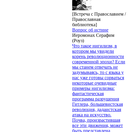
[Встреча с Православием /
Православная
библиотека]
Вопрос об истине
Иеромонах Серафим
(Роуз)
Что такое нигилизм, в
котором мы увидели
корень революционности
современной эпохи? Если
мы станем отвечать не
задумываясь, то с языка у
нас уже готовы сорваться
некоторые очевидные
примеры нигилизма:
фантастическая
программа разрушения
Гитлера, большевистская
революция, дадаистская
атака на искусство.
Почва, произрастившая
все эти движения, может
быть представлена