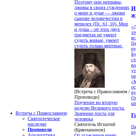
Поэтому они неправы,
лживы в своих суждениях
И
о мире и душе — лживи
ж
сынове человечестии в
мерилех (Пс. 61, 10). Мир
«Д
и душа – об этих двух
эт
предметах не умеют
вс
судить живые, умеют
Ц
судить только мертвые.
ру
Б
ст
в
ут
п
«
ос
[Встреча с Православием /
р
Проповеди]
От
Поучение во вторую
ш
неделю Великого поста.
Встреча с Православием
Значение поста для
Г
Святоотеческое
человека
наследие
Святитель Игнатий
Ц
Проповеди
(Брянчанинов)
ру
Апологетика
От угождения чреву