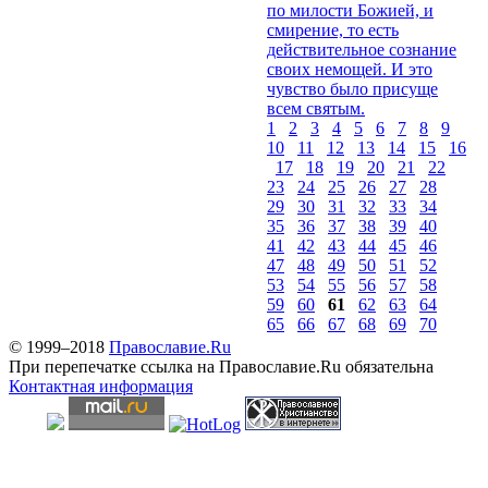
по милости Божией, и
смирение, то есть
действительное сознание
своих немощей. И это
чувство было присуще
всем святым.
1
2
3
4
5
6
7
8
9
10
11
12
13
14
15
16
17
18
19
20
21
22
23
24
25
26
27
28
29
30
31
32
33
34
35
36
37
38
39
40
41
42
43
44
45
46
47
48
49
50
51
52
53
54
55
56
57
58
59
60
61
62
63
64
65
66
67
68
69
70
© 1999–2018
Православие.Ru
При перепечатке ссылка на Православие.Ru обязательна
Контактная информация