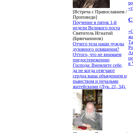
ро
«т
[Встреча с Православием /
Проповеди]
С
Поучение в пяток 1-й
недели Великого поста
«О
Святитель Игнатий
жи
(Брянчанинов)
Т
Отчего тела наши чужды
Р
духовного освящения?
Ан
Оттого, что не внимаем
це
предостережению
в 
Господа: Внемлите себе,
да не когда отягчают
сердца ваша объядением и
пьянством и печальми
житейскими (Лук. 21, 34).