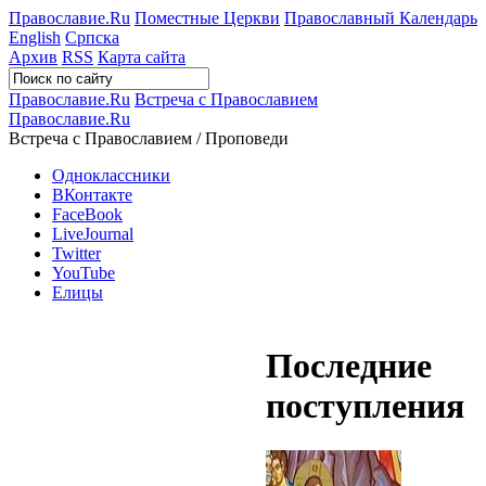
Православие.Ru
Поместные Церкви
Православный Календарь
English
Српска
Архив
RSS
Карта сайта
Православие.Ru
Встреча с Православием
Православие.Ru
Встреча с Православием / Проповеди
Одноклассники
ВКонтакте
FaceBook
LiveJournal
Twitter
YouTube
Елицы
Последние
поступления