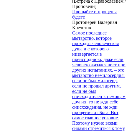
[Встреча с Православием /
Проповеди]
Прощайте и прощены
будете
Протоиерей Валериан
Кречетов
Самое последнее
мытарство, которое
проходит человеческая
душа и с которого
низвергается в
преисподнюю, даже если
человек оказался чист при
других испытаниях, – это
мытарство немилосердия:
если не был милосерд,
если не прощал другим,
если не был
снисходителен к немощам
других, то не жди себе
снисхождения, не жди
прощения от Бога. Вот
самое главное условие.
Поэтому нужно всеми
силами стремиться к тому,