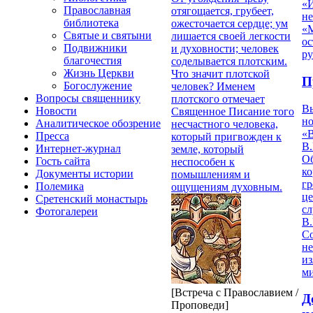
«
Православная
отягощается, грубеет,
н
библиотека
ожесточается сердце; ум
«
Святые и святыни
лишается своей легкости
ос
Подвижники
и духовности; человек
р
благочестия
соделывается плотским.
Жизнь Церкви
Что значит плотской
П
Богослужение
человек? Именем
Вопросы священнику
плотского отмечает
В
Новости
Священное Писание того
но
Аналитическое обозрение
несчастного человека,
«
Пресса
который пригвожден к
В.
Интернет-журнал
земле, который
О
Гость сайта
неспособен к
ко
Документы истории
помышлениям и
гр
Полемика
ощущениям духовным.
це
Сретенский монастырь
с
Фотогалереи
В.
С
не
из
м
[Встреча с Православием /
Д
Проповеди]