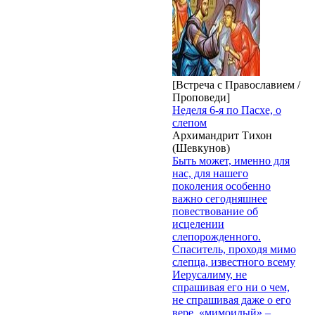
[Встреча с Православием /
Проповеди]
Неделя 6-я по Пасхе, о
слепом
Архимандрит Тихон
(Шевкунов)
Быть может, именно для
нас, для нашего
поколения особенно
важно сегодняшнее
повествование об
исцелении
слепорожденного.
Спаситель, проходя мимо
слепца, известного всему
Иерусалиму, не
спрашивая его ни о чем,
не спрашивая даже о его
вере, «мимоидый» –