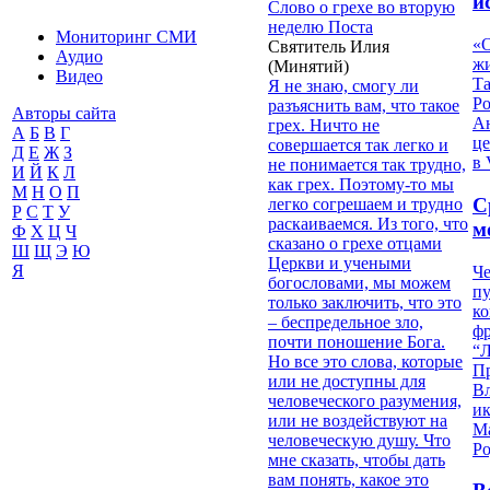
и
Слово о грехе во вторую
неделю Поста
Мониторинг СМИ
«О
Святитель Илия
Аудио
жи
(Минятий)
Видео
Т
Я не знаю, смогу ли
Р
разъяснить вам, что такое
Авторы сайта
Ан
грех. Ничто не
А
Б
В
Г
це
совершается так легко и
Д
Е
Ж
З
в 
не понимается так трудно,
И
Й
К
Л
как грех. Поэтому-то мы
М
Н
О
П
С
легко согрешаем и трудно
Р
С
Т
У
раскаиваемся. Из того, что
м
Ф
Х
Ц
Ч
сказано о грехе отцами
Ш
Щ
Э
Ю
Церкви и учеными
Я
Че
богословами, мы можем
пу
только заключить, что это
к
– беспредельное зло,
ф
почти поношение Бога.
“Л
Но все это слова, которые
П
или не доступны для
В
человеческого разумения,
и
или не воздействуют на
М
человеческую душу. Что
Ро
мне сказать, чтобы дать
вам понять, какое это