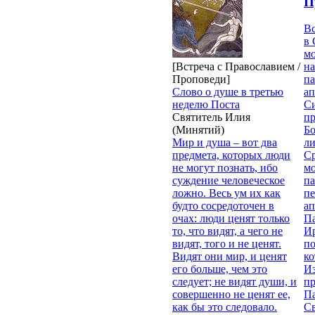
П
В
в 
м
[Встреча с Православием /
на
Проповеди]
па
Слово о душе в третью
ап
неделю Поста
Си
Святитель Илия
пр
(Минятий)
Бо
Мир и душа – вот два
ли
предмета, которых люди
С
не могут познать, ибо
мо
суждение человеческое
па
ложно. Весь ум их как
п
будто сосредоточен в
ап
очах: люди ценят только
П
то, что видят, а чего не
И
видят, того и не ценят.
п
Видят они мир, и ценят
ко
его больше, чем это
И
следует; не видят души, и
п
совершенно не ценят ее,
П
как бы это следовало.
Св