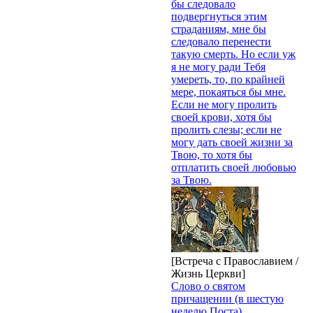
бы следовало
подвергнуться этим
страданиям, мне бы
следовало перенести
такую смерть. Но если уж
я не могу ради Тебя
умереть, то, по крайней
мере, покаяться бы мне.
Если не могу пролить
своей крови, хотя бы
пролить слезы; если не
могу дать своей жизни за
Твою, то хотя бы
отплатить своей любовью
за Твою.
[Встреча с Православием /
Жизнь Церкви]
Слово о святом
причащении (в шестую
неделю Поста)