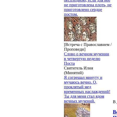
бесплодною, если для нее
не приготовлена плоть, не
приготовлено сердце
постом.
[Встреча с Православием /
Проповеди]
Слово о вечном мучении
в четвертую неделю
Поста
Святитель Илия
(Минятий)
Я согрешал минуту и
мучаюсь вечно. О,
проклятый мед
временных наслаждений!
Ты для меня стал ядом
вечных мучений.
В 
В