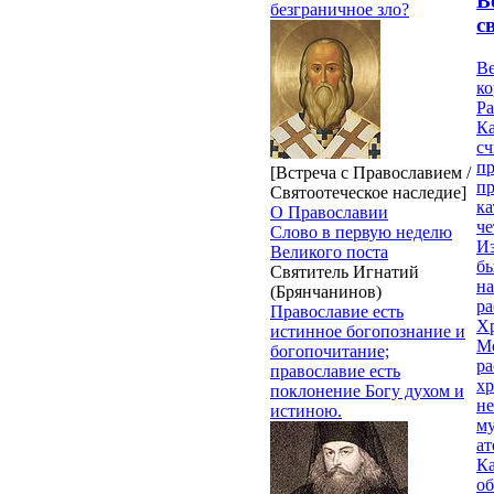
В
безграничное зло?
с
Ве
к
Ра
Ка
сч
п
[Встреча с Православием /
п
Святоотеческое наследие]
ка
О Православии
ч
Слово в первую неделю
Из
Великого поста
бы
Святитель Игнатий
на
(Брянчанинов)
ра
Православие есть
Х
истинное богопознание и
М
богопочитание;
ра
православие есть
х
поклонение Богу духом и
н
истиною.
му
ат
К
об