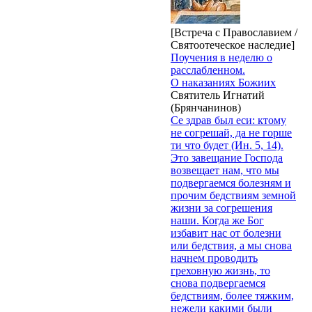
[Встреча с Православием /
Святоотеческое наследие]
Поучения в неделю о
расслабленном.
О наказаниях Божиих
Святитель Игнатий
(Брянчанинов)
Се здрав был еси: ктому
не согрешай, да не горше
ти что будет (Ин. 5, 14).
Это завещание Господа
возвещает нам, что мы
подвергаемся болезням и
прочим бедствиям земной
жизни за согрешения
наши. Когда же Бог
избавит нас от болезни
или бедствия, а мы снова
начнем проводить
греховную жизнь, то
снова подвергаемся
бедствиям, более тяжким,
нежели какими были