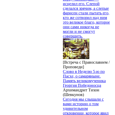
исцелил его. Слепой
сделался зрячим, а слепые
фарисеи стали пытать его,
кто же сотворил над ним
это великое благо, которое
они сами никогда не
могли и не смогут
совершить.
[Встреча с Православием /
Проповеди]
Слово в Неделю 5-ю по
Пасхе, о самаряныне.
Память великомученика
Георгия Победоносца
Архимандрит Тихон
(Шевкунов)
Сегодня мы слышали с
вами историю о том
удивительном
откровении, которое явил