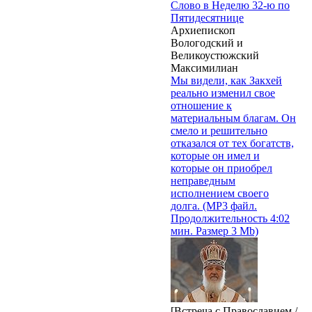
Слово в Неделю 32-ю по
Пятидесятнице
Архиепископ
Вологодский и
Великоустюжский
Максимилиан
Мы видели, как Закхей
реально изменил свое
отношение к
материальным благам. Он
смело и решительно
отказался от тех богатств,
которые он имел и
которые он приобрел
неправедным
исполнением своего
долга. (MP3 файл.
Продолжительность 4:02
мин. Размер 3 Mb)
[Встреча с Православием /