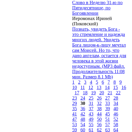
Слово в Неделю 31-ю по
Пятидесятнице, по
Богоявлении
Иеромонах Ириней
(Пиковский)
Познать, увидеть Бога -
это стремление и надежда
многих людей. Увидеть
Бога лицом-к-лицу мечтал
сам Моисей. Но то, что
дано ангелам, остается для
человека в этой жизни
недоступным. (MP3 файл.
Продолжительность 11:08
мин. Размер 8.1 Mb)
1
2
3
4
5
6
7
8
9
10
11
12
13
14
15
16
17
18
19
20
21
22
23
24
25
26
27
28
29
30
31
32
33
34
35
36
37
38
39
40
41
42
43
44
45
46
47
48
49
50
51
52
53
54
55
56
57
58
59
60
61
62
63
64