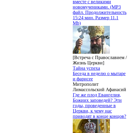
вместе с великими
новомучениками. (MP3
файл. Продолжительность
15:24 мин. Размер 11.1
Mb)
[Встреча с Православием /
Жизнь Церкви]
Тайна успеха
Беседа в неделю о мытаре
и фарисее
Митрополит
Лимассольский Афанасий
Где же плод Евангелия,
Божиих заповедей? Эти
годы, проведенные в
Церкви, к чему нас
приводят в конце концов?