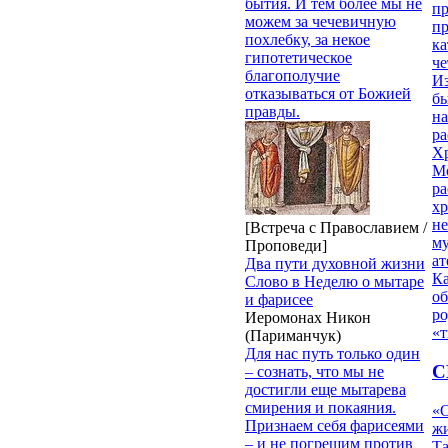
бытия. И тем более мы не
п
можем за чечевичную
п
похлебку, за некое
ка
гипотетическое
ч
благополучие
Из
отказываться от Божией
бы
правды.
на
ра
Х
М
ра
х
н
[Встреча с Православием /
му
Проповеди]
ат
Два пути духовной жизни
К
Слово в Неделю о мытаре
об
и фарисее
ро
Иеромонах Никон
«т
(Париманчук)
Для нас путь только один
С
– сознать, что мы не
достигли еще мытарева
смирения и покаяния.
«О
Признаем себя фарисеями
жи
– и не погрешим против
Т