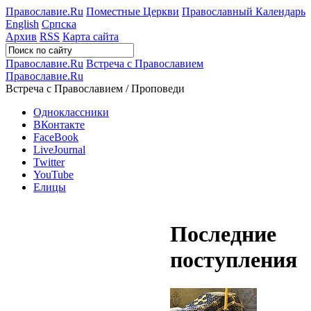
Православие.Ru
Поместные Церкви
Православный Календарь
English
Српска
Архив
RSS
Карта сайта
Православие.Ru
Встреча с Православием
Православие.Ru
Встреча с Православием / Проповеди
Одноклассники
ВКонтакте
FaceBook
LiveJournal
Twitter
YouTube
Елицы
Последние
поступления