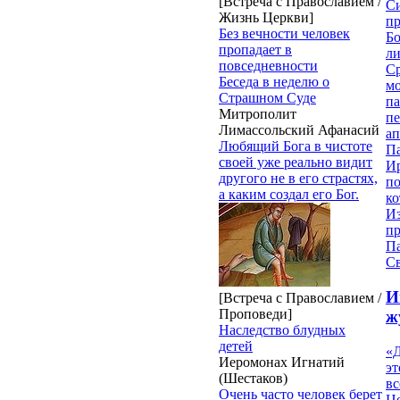
[Встреча с Православием /
Си
Жизнь Церкви]
пр
Без вечности человек
Бо
пропадает в
ли
повседневности
С
Беседа в неделю о
мо
Страшном Суде
па
Митрополит
п
Лимассольский Афанасий
ап
Любящий Бога в чистоте
П
своей уже реально видит
И
другого не в его страстях,
п
а каким создал его Бог.
ко
И
п
П
Св
И
[Встреча с Православием /
Проповеди]
ж
Наследство блудных
детей
«Д
Иеромонах Игнатий
эт
(Шестаков)
вс
Очень часто человек берет
Ц