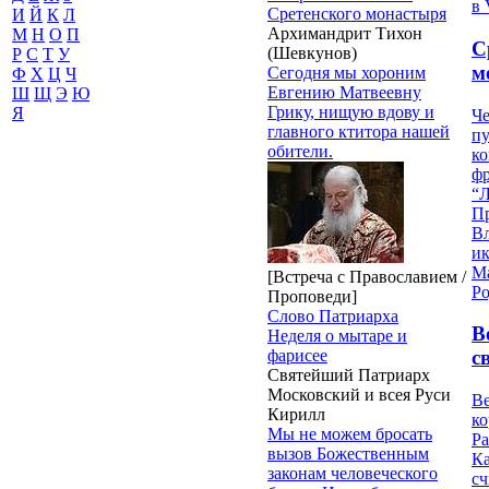
в 
Сретенского монастыря
И
Й
К
Л
Архимандрит Тихон
М
Н
О
П
С
(Шевкунов)
Р
С
Т
У
м
Сегодня мы хороним
Ф
Х
Ц
Ч
Евгению Матвеевну
Ш
Щ
Э
Ю
Грику, нищую вдову и
Я
Че
главного ктитора нашей
пу
обители.
к
ф
“Л
П
В
и
М
[Встреча с Православием /
Ро
Проповеди]
Слово Патриарха
В
Неделя о мытаре и
фарисее
с
Святейший Патриарх
Московский и всея Руси
Ве
Кирилл
к
Мы не можем бросать
Ра
вызов Божественным
Ка
законам человеческого
сч