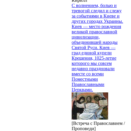
Кирилл
С волнением, болью и
тревогой следил и слежу
за событиями в Киеве и
других городах Украины.
Киев — место рождения
великой православной
цивилизации,
объединившей народы
Святой Руси. Киев —
град единой купели
Крещения, 1025-летие
которого мы совсем
недавно праздновали
вместе со всеми
Поместными
Православными
Церквами.
[Встреча с Православием /
Проповеди]