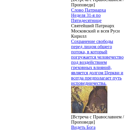
Проповеди]
Слово Патриарха
Неделя 31-я по
Пятидесятнице
Святейший Патриарх
Московский и всея Руси
Кирилл
Сохранение свободы
перед лицом общего
потока, в который
погружается человечество
под воздействием
греховных влияний,
является долгом Церкви и
всегда предполагает путь
исповедничества.
[Встреча с Православием /
Проповеди]
Видеть Бога