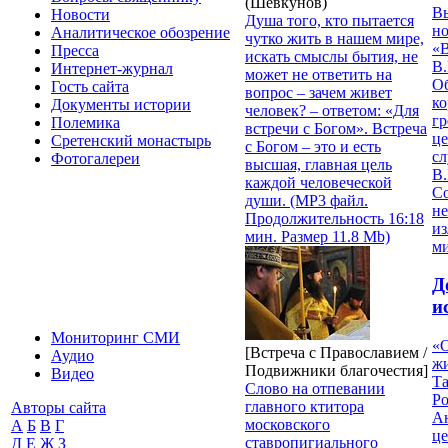
(Шевкунов)
В
Новости
Душа того, кто пытается
но
Аналитическое обозрение
чутко жить в нашем мире,
«
Пресса
искать смыслы бытия, не
В.
Интернет-журнал
может не ответить на
О
Гость сайта
вопрос – зачем живет
ко
Документы истории
человек? – ответом: «Для
гр
Полемика
встречи с Богом». Встреча
це
Сретенский монастырь
с Богом – это и есть
с
Фотогалереи
высшая, главная цель
В.
каждой человеческой
С
души. (MP3 файл.
не
Продолжительность 16:18
из
мин. Размер 11.8 Mb)
м
Д
и
Мониторинг СМИ
«О
[Встреча с Православием /
Аудио
жи
Подвижники благочестия]
Видео
Т
Слово на отпевании
Р
главного ктитора
Авторы сайта
Ан
московского
А
Б
В
Г
це
ставропигиального
Д
Е
Ж
З