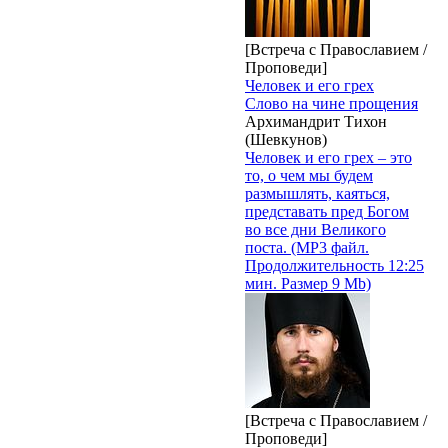
[Встреча с Православием /
Проповеди]
Человек и его грех
Слово на чине прощения
Архимандрит Тихон
(Шевкунов)
Человек и его грех – это
то, о чем мы будем
размышлять, каяться,
представать пред Богом
во все дни Великого
поста. (MP3 файл.
Продолжительность 12:25
мин. Размер 9 Mb)
[Встреча с Православием /
Проповеди]