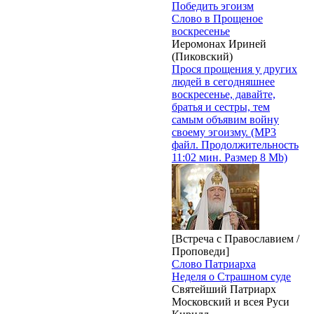
Победить эгоизм
Слово в Прощеное
воскресенье
Иеромонах Ириней
(Пиковский)
Прося прощения у других
людей в сегодняшнее
воскресенье, давайте,
братья и сестры, тем
самым объявим войну
своему эгоизму. (MP3
файл. Продолжительность
11:02 мин. Размер 8 Mb)
[Встреча с Православием /
Проповеди]
Слово Патриарха
Неделя о Страшном суде
Святейший Патриарх
Московский и всея Руси