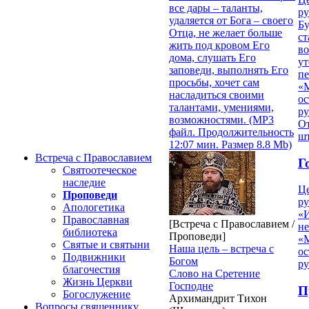
все дары – таланты,
ру
удаляется от Бога – своего
Б
Отца, не желает больше
ст
жить под кровом Его
в
дома, слушать Его
ут
заповеди, выполнять Его
п
просьбы, хочет сам
«
насладиться своими
ос
талантами, умениями,
р
возможностями. (MP3
От
файл. Продолжительность
ш
12:07 мин. Размер 8.8 Mb)
Встреча с Православием
Г
Святоотеческое
наследие
Ц
Проповеди
ру
Апологетика
«
Православная
[Встреча с Православием /
н
библиотека
Проповеди]
«
Святые и святыни
Наша цель – встреча с
ос
Подвижники
Богом
р
благочестия
Слово на Сретение
Жизнь Церкви
Господне
П
Богослужение
Архимандрит Тихон
Вопросы священнику