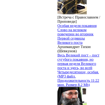
[Встреча с Православием /
Проповеди]
Особая неделя покаяния
Слово на великом
повечерии во вторник
Первой седмицы
Великого поста
Архимандрит Тихон
(Шевкунов)
Весь Великий пост – пост
сугубого покаяния, но
первая неделя Великого
поста и здесь, во всей
Четыредесятнице, особая.
(MP3 файл.
Продолжительность 11:22
мин. Размер 8.2 Mb)