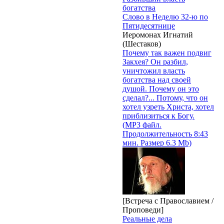
богатства
Слово в Неделю 32-ю по
Пятидесятнице
Иеромонах Игнатий
(Шестаков)
Почему так важен подвиг
Закхея? Он разбил,
уничтожил власть
богатства над своей
душой. Почему он это
сделал?... Потому, что он
хотел узреть Христа, хотел
приблизиться к Богу.
(MP3 файл.
Продолжительность 8:43
мин. Размер 6.3 Mb)
[Встреча с Православием /
Проповеди]
Реальные дела