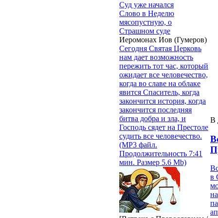
Суд уже начался
Слово в Неделю
мясопустную, о
Страшном суде
Иеромонах Иов (Гумеров)
Сегодня Святая Церковь
нам дает возможность
пережить тот час, который
ожидает все человечество,
когда во славе на облаке
явится Спаситель, когда
закончится история, когда
закончится последняя
битва добра и зла, и
В 
Господь сядет на Престоле
судить все человечество.
В
(MP3 файл.
П
Продолжительность 7:41
мин. Размер 5.6 Mb)
В
в 
м
на
па
ап