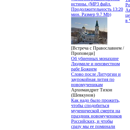
истины. (MP3 файл.
Р
Продолжительность 13:20
Ан
мин. Размер 9.7 Mb)
це
в 
[Встреча с Православием /
Проповеди]
Об убиенных монахине
Людмиле и неизвестном
рабе Божием
Слово после Литургии и
заупокойная лития по
новомученикам
Архимандрит Тихон
(Шевкунов)
Как надо было прожить,
чтобы сподобиться
мученической смерти на
праздник новомучеников
Российских, и чтобы
сразу мы ее поминали