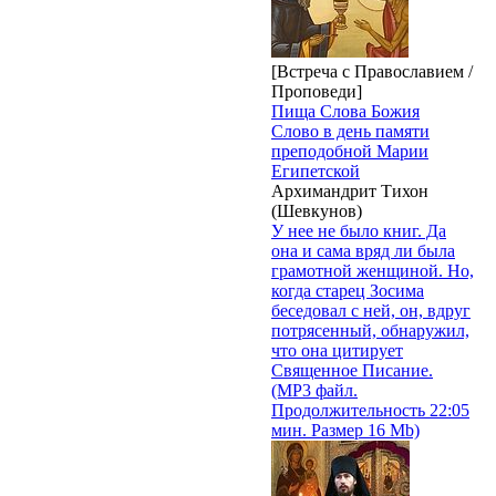
[Встреча с Православием /
Проповеди]
Пища Слова Божия
Слово в день памяти
преподобной Марии
Египетской
Архимандрит Тихон
(Шевкунов)
У нее не было книг. Да
она и сама вряд ли была
грамотной женщиной. Но,
когда старец Зосима
беседовал с ней, он, вдруг
потрясенный, обнаружил,
что она цитирует
Священное Писание.
(MP3 файл.
Продолжительность 22:05
мин. Размер 16 Mb)