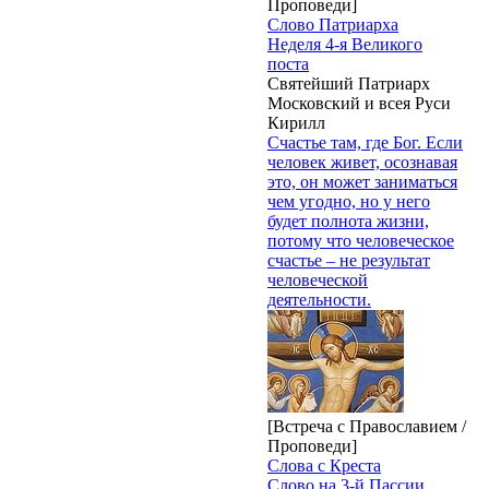
Проповеди]
Слово Патриарха
Неделя 4-я Великого
поста
Святейший Патриарх
Московский и всея Руси
Кирилл
Счастье там, где Бог. Если
человек живет, осознавая
это, он может заниматься
чем угодно, но у него
будет полнота жизни,
потому что человеческое
счастье – не результат
человеческой
деятельности.
[Встреча с Православием /
Проповеди]
Слова с Креста
Слово на 3-й Пассии