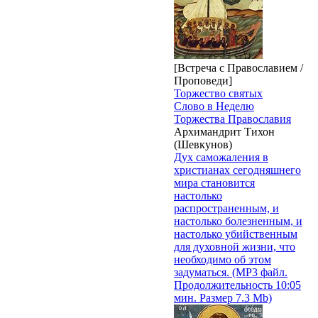
[Встреча с Православием /
Проповеди]
Торжество святых
Слово в Неделю
Торжества Православия
Архимандрит Тихон
(Шевкунов)
Дух саможаления в
христианах сегодняшнего
мира становится
настолько
распространенным, и
настолько болезненным, и
настолько убийственным
для духовной жизни, что
необходимо об этом
задуматься. (MP3 файл.
Продолжительность 10:05
мин. Размер 7.3 Mb)