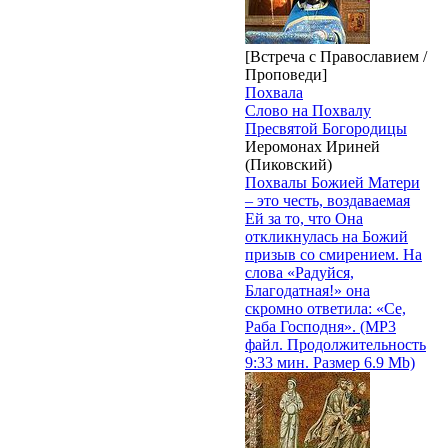
[Встреча с Православием /
Проповеди]
Похвала
Слово на Похвалу
Пресвятой Богородицы
Иеромонах Ириней
(Пиковский)
Похвалы Божией Матери
– это честь, воздаваемая
Ей за то, что Она
откликнулась на Божий
призыв со смирением. На
слова «Радуйся,
Благодатная!» она
скромно ответила: «Се,
Раба Господня». (MP3
файл. Продолжительность
9:33 мин. Размер 6.9 Mb)