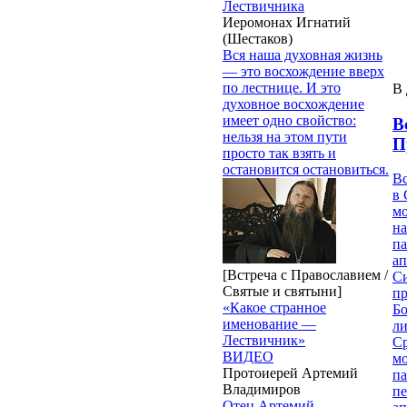
Лествичника
Иеромонах Игнатий
(Шестаков)
Вся наша духовная жизнь
— это восхождение вверх
по лестнице. И это
В 
духовное восхождение
имеет одно свойство:
В
нельзя на этом пути
П
просто так взять и
остановится остановиться.
В
в 
м
на
па
ап
[Встреча с Православием /
Си
Святые и святыни]
пр
«Какое странное
Бо
именование —
ли
Лествичник»
С
ВИДЕО
мо
Протоиерей Артемий
па
Владимиров
п
Отец Артемий