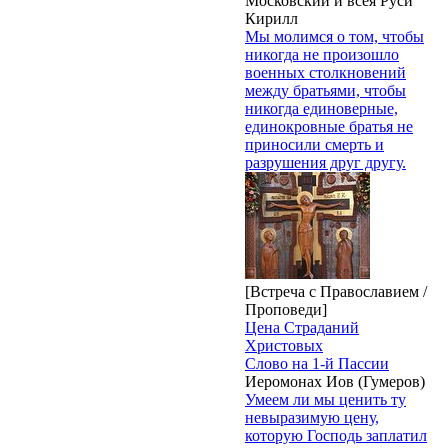
Московский и всея Руси
Кирилл
Мы молимся о том, чтобы
никогда не произошло
военных столкновений
между братьями, чтобы
никогда единоверные,
единокровные братья не
приносили смерть и
разрушения друг другу.
[Встреча с Православием /
Проповеди]
Цена Страданий
Христовых
Слово на 1-й Пассии
Иеромонах Иов (Гумеров)
Умеем ли мы ценить ту
невыразимую цену,
которую Господь заплатил