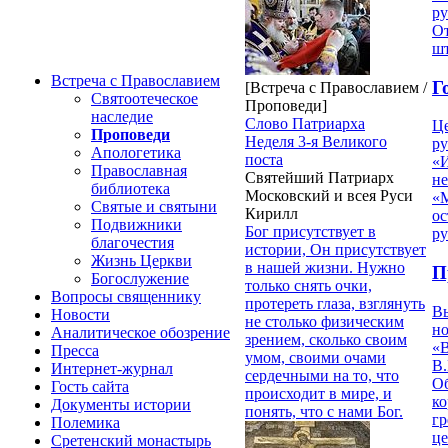
р
От
ш
Встреча с Православием
Г
[Встреча с Православием /
Святоотеческое
Проповеди]
наследие
Слово Патриарха
Ц
Проповеди
Неделя 3-я Великого
ру
Апологетика
поста
«
Православная
Святейший Патриарх
н
библиотека
Московский и всея Руси
«
Святые и святыни
Кирилл
ос
Подвижники
Бог присутствует в
р
благочестия
истории, Он присутствует
Жизнь Церкви
в нашей жизни. Нужно
П
Богослужение
только снять очки,
Вопросы священнику
протереть глаза, взглянуть
В
Новости
не столько физическим
но
Аналитическое обозрение
зрением, сколько своим
«
Пресса
умом, своими очами
В.
Интернет-журнал
сердечными на то, что
О
Гость сайта
происходит в мире, и
ко
Документы истории
понять, что с нами Бог.
гр
Полемика
це
Сретенский монастырь