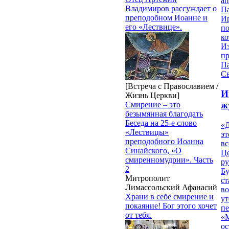
ап
Владимиров рассуждает о
П
преподобном Иоанне и
И
его «Лествице».
п
ко
И
п
П
Св
[Встреча с Православием /
И
Жизнь Церкви]
ж
Смирение – это
безымянная благодать
Беседа на 25-е слово
«Д
«Лествицы»
эт
преподобного Иоанна
вс
Синайского, «О
Ц
смиренномудрии». Часть
ру
2
Б
Митрополит
ст
Лимассольский Афанасий
в
Храни в себе смирение и
ут
покаяние! Бог этого хочет
п
от тебя.
«
ос