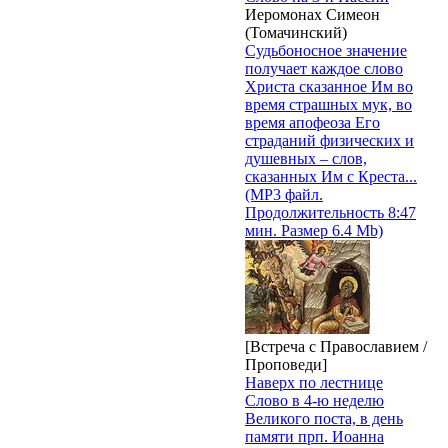
Иеромонах Симеон
(Томачинский)
Судьбоносное значение
получает каждое слово
Христа сказанное Им во
время страшных мук, во
время апофеоза Его
страданий физических и
душевных – слов,
сказанных Им с Креста...
(MP3 файл.
Продолжительность 8:47
мин. Размер 6.4 Mb)
[Встреча с Православием /
Проповеди]
Наверх по лестнице
Слово в 4-ю неделю
Великого поста, в день
памяти прп. Иоанна