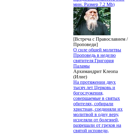
мин. Размер 7.2 Mb)
[Встреча с Православием /
Проповеди]
О силе общей молитвы
Проповедь в неделю
святителя Григория
Паламы
Архимандрит Клеопа
(Илие)
На протяжении двух
тысяч лет Церковь и
богослужения,
совершаемые в святых
обителях, собирали
христиан, соединяли их
молитвой в одну веру,
исцеляли от болезней,
разрешали от грехов на
святой исповеди,