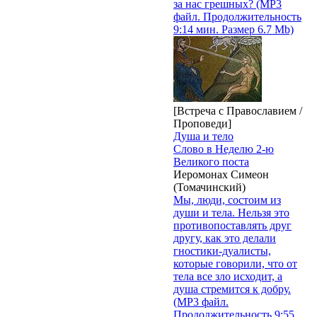
за нас грешных? (MP3
файл. Продолжительность
9:14 мин. Размер 6.7 Mb)
[Встреча с Православием /
Проповеди]
Душа и тело
Слово в Неделю 2-ю
Великого поста
Иеромонах Симеон
(Томачинский)
Мы, люди, состоим из
души и тела. Нельзя это
противопоставлять друг
другу, как это делали
гностики-дуалисты,
которые говорили, что от
тела все зло исходит, а
душа стремится к добру.
(MP3 файл.
Продолжительность 9:55