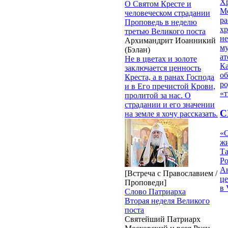
Х
О Святом Кресте и
М
человеческом страдании
ра
Проповедь в неделю
х
третью Великого поста
н
Архимандрит Иоанникий
му
(Бэлан)
ат
Не в цветах и золоте
К
заключается ценность
об
Креста, а в ранах Господа
ро
и в Его пречистой Крови,
«т
пролитой за нас. О
страдании и его значении
С
на земле я хочу рассказать.
«О
жи
Т
Р
Ан
[Встреча с Православием /
це
Проповеди]
в 
Слово Патриарха
Вторая неделя Великого
поста
Святейший Патриарх