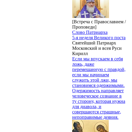
[Встреча с Православием /
Проповеди]
Слово Патриарха
5-я неделя Великого поста
Святейший Патриарх
Московский и всея Руси
Кирилл
Если мы впускаем в себя
ложь, даже
перемешанную с правдой,
если мы начинаем
служить этой лжи, мы
становимся одержимыми.
Одержимость направляет
человеческое сознание в
ту сторону, которая нужна
для диавола, и
совершаются страшные,
непоправимые деяния.