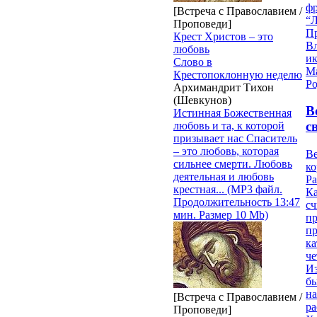
ф
[Встреча с Православием /
“Л
Проповеди]
П
Крест Христов – это
В
любовь
и
Слово в
М
Крестопоклонную неделю
Ро
Архимандрит Тихон
(Шевкунов)
В
Истинная Божественная
с
любовь и та, к которой
призывает нас Спаситель
– это любовь, которая
Ве
сильнее смерти. Любовь
к
деятельная и любовь
Ра
крестная... (MP3 файл.
Ка
Продолжительность 13:47
сч
мин. Размер 10 Mb)
п
п
ка
ч
Из
бы
на
[Встреча с Православием /
ра
Проповеди]