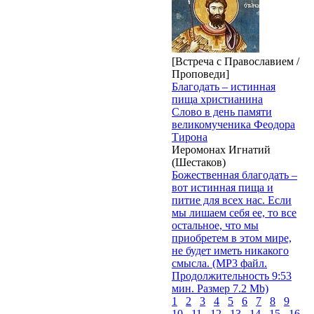
[Встреча с Православием /
Проповеди]
Благодать – истинная
пища христианина
Слово в день памяти
великомученика Феодора
Тирона
Иеромонах Игнатий
(Шестаков)
Божественная благодать –
вот истинная пища и
питие для всех нас. Если
мы лишаем себя ее, то все
остальное, что мы
приобретем в этом мире,
не будет иметь никакого
смысла. (MP3 файл.
Продолжительность 9:53
мин. Размер 7.2 Mb)
1
2
3
4
5
6
7
8
9
10
11
12
13
14
15
16