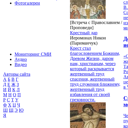
с
Фотогалереи
В.
С
не
[Встреча с Православием /
из
Проповеди]
м
Крестный дар
Иеромонах Никон
Д
(Париманчук)
и
Крест стал
благословением Божиим,
Мониторинг СМИ
«О
Древом Жизни, даром
Аудио
жи
нам, христианам, через
Видео
Т
который раскрывается
Р
жертвенный труд
Авторы сайта
Ан
спасения, жертвенный
А
Б
В
Г
це
труд служения ближнему,
Д
Е
Ж
З
в 
жертвенный труд
И
Й
К
Л
избавления от своей
М
Н
О
П
С
греховности.
Р
С
Т
У
м
Ф
Х
Ц
Ч
Ш
Щ
Э
Ю
Я
Че
пу
к