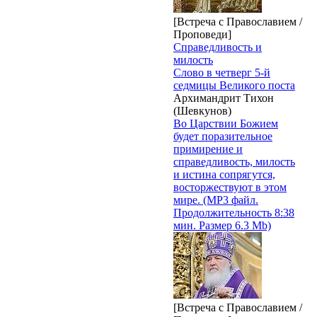
[Встреча с Православием /
Проповеди]
Справедливость и
милость
Слово в четверг 5-й
седмицы Великого поста
Архимандрит Тихон
(Шевкунов)
Во Царствии Божием
будет поразительное
примирение и
справедливость, милость
и истина сопрягутся,
восторжествуют в этом
мире. (MP3 файл.
Продолжительность 8:38
мин. Размер 6.3 Mb)
[Встреча с Православием /