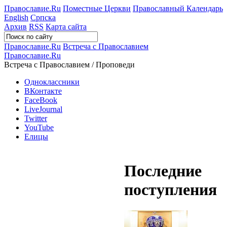
Православие.Ru
Поместные Церкви
Православный Календарь
English
Српска
Архив
RSS
Карта сайта
Православие.Ru
Встреча с Православием
Православие.Ru
Встреча с Православием / Проповеди
Одноклассники
ВКонтакте
FaceBook
LiveJournal
Twitter
YouTube
Елицы
Последние
поступления