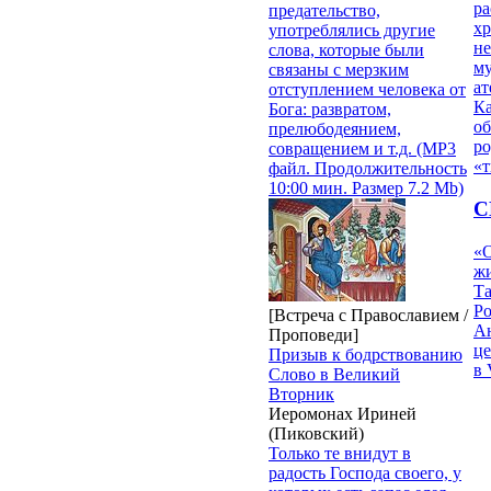
ра
предательство,
х
употреблялись другие
н
слова, которые были
му
связаны с мерзким
ат
отступлением человека от
К
Бога: развратом,
об
прелюбодеянием,
ро
совращением и т.д. (MP3
«т
файл. Продолжительность
10:00 мин. Размер 7.2 Mb)
С
«О
жи
Т
Р
[Встреча с Православием /
Ан
Проповеди]
це
Призыв к бодрствованию
в 
Слово в Великий
Вторник
Иеромонах Ириней
(Пиковский)
Только те внидут в
радость Господа своего, у