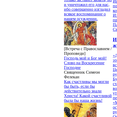
И
и уничтожил его для нас,
п
ибо совершенно изгладил
ко
всякое воспоминание о
И
нашем осуждении.
п
П
Св
И
ж
[Встреча с Православием /
Проповеди]
«Д
Господь мой и Бог мой!
эт
Слово на Воскресение
вс
Господне
Ц
Священник Симеон
ру
Фелекан
Б
Как счастливы мы могли
ст
бы быть, если бы
в
действительно знали
ут
Христа! Какой счастливой
п
была бы наша жизнь!
«
ос
р
От