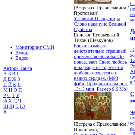
С
[Встреча с Православием /
не
Проповеди]
из
У Святой Плащаницы
м
Слово накануне Великой
Субботы
Д
Епископ Егорьевский
и
Тихон (Шевкунов)
Бог показывает
Мониторинг СМИ
«О
действительно страшный
Аудио
жи
пример Своей силы. Он
Видео
Т
показывает Свою любовь
Р
в надежде на то, что эта
Авторы сайта
Ан
любовь отзовется и в
А
Б
В
Г
це
наших сердцах. (MP3
Д
Е
Ж
З
в 
файл. Продолжительность
И
Й
К
Л
13:13 мин. Размер 9.6 Mb)
М
Н
О
П
С
Р
С
Т
У
м
Ф
Х
Ц
Ч
Ш
Щ
Э
Ю
Я
Че
пу
к
[Встреча с Православием /
ф
Проповеди]
“Л
Со страхом Божиим