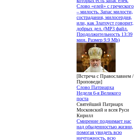
которых есть запас елея.
Слово «елей» с греческого
– милость. Запас милости,
сострадания, милосердия,
или, как Златоуст говорит,
добрых дел. (MP3 файл.
Продолжительность 13:39
мин. Размер 9.9 Mb)
[Встреча с Православием /
Проповеди]
Слово Патриарха
Неделя 6-я Великого
поста
Святейший Патриарх
Московский и всея Руси
Кирилл
Смирение поднимает нас
над обыденностью жизни,
помогая увидеть всю
ничтожность, всю