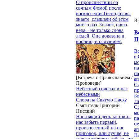
О происшествии со
святым Фомой после
воскресения Господня вы
знаете, слышали об этом
В 
много раз. Значит, наша
вера – не только слова
В
людей. Она доказана и
П
воочию, и осязанием.
В
в 
м
на
па
[Встреча с Православием /
ап
Проповеди]
Си
Небесный соделал и нас
пр
небесными
Бо
Слова на Святую Пасху
ли
Святитель Григорий
С
Нисский
мо
Настоящий день заставил
па
нас забыть первый,
п
произнесенный на нас
ап
приговор, или лучше, не
П
только заставил забыть, но