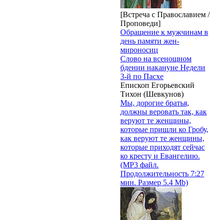
[Встреча с Православием /
Проповеди]
Обращение к мужчинам в
день памяти жен-
мироносиц
Слово на всенощном
бдении накануне Недели
3-й по Пасхе
Епископ Егорьевский
Тихон (Шевкунов)
Мы, дорогие братья,
должны веровать так, как
веруют те женщины,
которые пришли ко Гробу,
как веруют те женщины,
которые приходят сейчас
ко кресту и Евангелию.
(MP3 файл.
Продолжительность 7:27
мин. Размер 5.4 Mb)