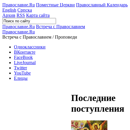
Православие.Ru
Поместные Церкви
Православный Календарь
English
Српска
Архив
RSS
Карта сайта
Православие.Ru
Встреча с Православием
Православие.Ru
Встреча с Православием / Проповеди
Одноклассники
ВКонтакте
FaceBook
LiveJournal
Twitter
YouTube
Елицы
Последние
поступления