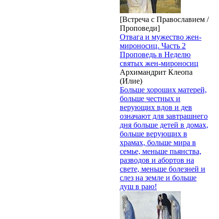
[Встреча с Православием /
Проповеди]
Отвага и мужество жен-
мироносиц. Часть 2
Проповедь в Неделю
святых жен-мироносиц
Архимандрит Клеопа
(Илие)
Больше хороших матерей,
больше честных и
верующих вдов и дев
означают для завтрашнего
дня больше детей в домах,
больше верующих в
храмах, больше мира в
семье, меньше пьянства,
разводов и абортов на
свете, меньше болезней и
слез на земле и больше
душ в раю!