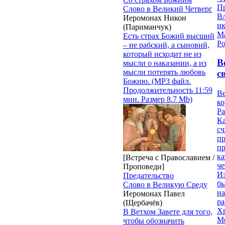
П
Слово в Великий Четверг
В
Иеромонах Никон
и
(Париманчук)
М
Есть страх Божий высший
Ро
– не рабский, а сыновий,
который исходит не из
В
мысли о наказании, а из
мысли потерять любовь
с
Божию. (MP3 файл.
Продолжительность 11:59
Ве
мин. Размер 8.7 Mb)
к
Ра
Ка
сч
п
п
ка
[Встреча с Православием /
ч
Проповеди]
Из
Предательство
бы
Слово в Великую Среду
на
Иеромонах Павел
ра
(Щербачёв)
Х
В Ветхом Завете для того,
М
чтобы обозначить