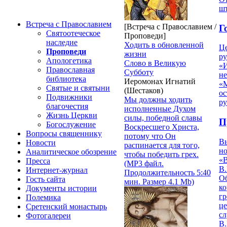
ш
Встреча с Православием
[Встреча с Православием /
Г
Святоотеческое
Проповеди]
наследие
Ходить в обновленной
Ц
Проповеди
жизни
ру
Апологетика
Слово в Великую
«
Православная
Субботу
н
библиотека
Иеромонах Игнатий
«
Святые и святыни
(Шестаков)
ос
Подвижники
Мы должны ходить
р
благочестия
исполненные Духом
Жизнь Церкви
силы, победной славы
П
Богослужение
Воскресшего Христа,
Вопросы священнику
потому что Он
В
Новости
распинается для того,
но
Аналитическое обозрение
чтобы победить грех.
«
Пресса
(MP3 файл.
В.
Интернет-журнал
Продолжительность 5:40
О
Гость сайта
мин. Размер 4.1 Mb)
ко
Документы истории
гр
Полемика
це
Сретенский монастырь
с
Фотогалереи
В.