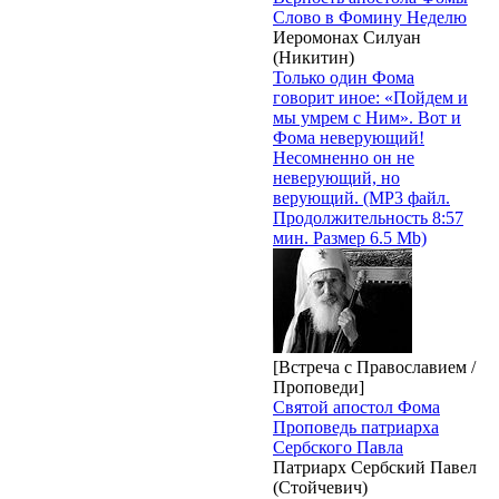
Слово в Фомину Неделю
Иеромонах Силуан
(Никитин)
Только один Фома
говорит иное: «Пойдем и
мы умрем с Ним». Вот и
Фома неверующий!
Несомненно он не
неверующий, но
верующий. (MP3 файл.
Продолжительность 8:57
мин. Размер 6.5 Mb)
[Встреча с Православием /
Проповеди]
Святой апостол Фома
Проповедь патриарха
Сербского Павла
Патриарх Сербский Павел
(Стойчевич)