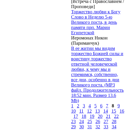
[Встреча с Православием /
Проповеди]
Торжество любви к Богу
Слово в Неделю 5-ю
Великого поста, в день
памяти прп. Марии
Египетской
Иеромонах Никон
(Париманчук)
В ее житии мы видим
торжество Божией силы и
воистину торжество
ответной человеческой
любви, к чему мы и
стремимся, собственно,
все дни, особенно в дни
Великого поста. (MP3
файл. Продолжительность
18:52 мин. Размер 13.6
Mb)
1
2
3
4
5
6
7
8
9
10
11
12
13
14
15
16
17
18
19
20
21
22
23
24
25
26
27
28
29
30
31
32
33
34