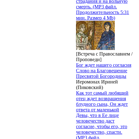
страдания и на вольную
смерть. (MP3 файл.
Продолжительность 5:31
мин. Размер 4 Mb)
[Встреча с Православием /
Проповеди]
Бог ждет нашего согласия
Слово на Благовещение
Пресвятой Богородицы
Иеромонах Ириней
(Пиковский)
Как тот самый любящий
отец ждет возвращения
блудного сына, Он ждет
ответа от маленькой
Девы, что в Ее лице
человечество даст
согласие, чтобы его, это
человечество, спасти.
(MP3 файл.