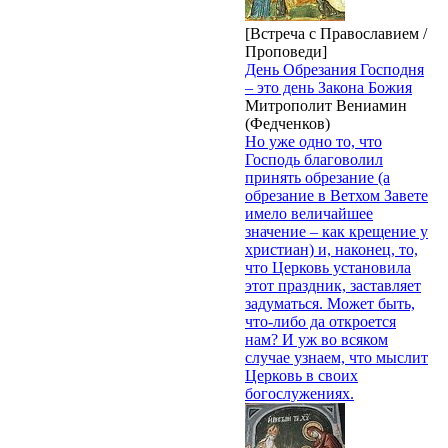
[Встреча с Православием /
Проповеди]
День Обрезания Господня
– это день Закона Божия
Митрополит Вениамин
(Федченков)
Но уже одно то, что
Господь благоволил
принять обрезание (а
обрезание в Ветхом Завете
имело величайшее
значение – как крещение у
христиан) и, наконец, то,
что Церковь установила
этот праздник, заставляет
задуматься. Может быть,
что-либо да откроется
нам? И уж во всяком
случае узнаем, что мыслит
Церковь в своих
богослужениях.