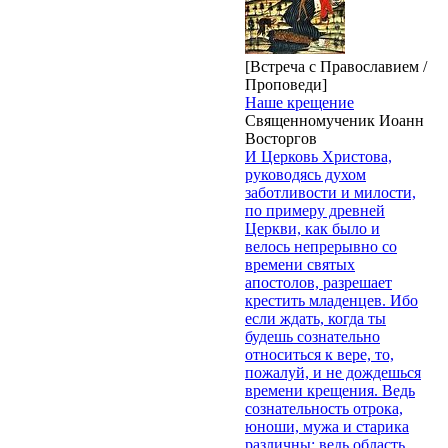
[Встреча с Православием /
Проповеди]
Наше крещение
Священномученик Иоанн
Восторгов
И Церковь Христова,
руководясь духом
заботливости и милости,
по примеру древней
Церкви, как было и
велось непрерывно со
времени святых
апостолов, разрешает
крестить младенцев. Ибо
если ждать, когда ты
будешь сознательно
относиться к вере, то,
пожалуй, и не дождешься
времени крещения. Ведь
сознательность отрока,
юноши, мужа и старика
различны; ведь область