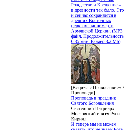
Рождество и Крещение –
в древности так было. Это
и сейчас сохраняется в
древних Восточных
церквах, например, в
Армянской Церкви. (MP3
файл. Продолжительность
6:35 мин. Размер 3.2 Mb)
[Встреча с Православием /
Проповеди]
Проповедь в праздник
Святого Богоявления
Святейший Патриарх
Московский и всея Руси
Кирилл
И теперь мы не можем
сказать, что не знаем Бога.