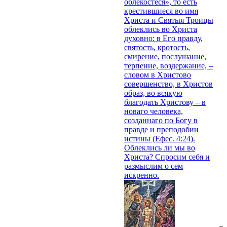
облекостеся», то есть
крестившиеся во имя
Христа и Святыя Троицы
облеклись во Христа
духовно: в Его правду,
святость, кротость,
смирение, послушание,
терпение, воздержание, –
словом в Христово
совершенство, в Христов
образ, во всякую
благодать Христову – в
новаго человека,
созданнаго по Богу в
правде и преподобии
истины (Ефес. 4:24).
Облеклись ли мы во
Христа? Спросим себя и
размыслим о сем
искренно.