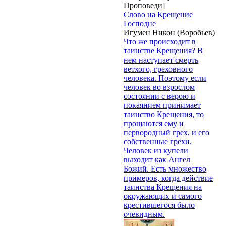
Проповеди]
Слово на Крещение
Господне
Игумен Никон (Воробьев)
Что же происходит в
таинстве Крещения? В
нем наступает смерть
ветхого, греховного
человека. Поэтому если
человек во взрослом
состоянии с верою и
покаянием принимает
таинство Крещения, то
прощаются ему и
первородный грех, и его
собственные грехи.
Человек из купели
выходит как Ангел
Божий. Есть множество
примеров, когда действие
таинства Крещения на
окружающих и самого
крестившегося было
очевидным.