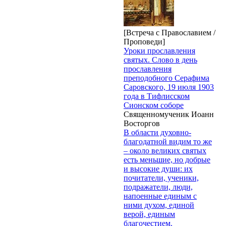
[Встреча с Православием /
Проповеди]
Уроки прославления
святых. Слово в день
прославления
преподобного Серафима
Саровского, 19 июля 1903
года в Тифлисском
Сионском соборе
Священномученик Иоанн
Восторгов
В области духовно-
благодатной видим то же
– около великих святых
есть меньшие, но добрые
и высокие души: их
почитатели, ученики,
подражатели, люди,
напоенные единым с
ними духом, единой
верой, единым
благочестием.