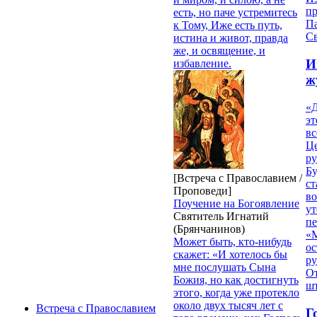
п
есть, но паче устремитесь
П
к Тому, Иже есть путь,
Св
истина и живот, правда
же, и освящение, и
И
избавление.
ж
«Д
эт
вс
Ц
ру
Б
[Встреча с Православием /
ст
Проповеди]
в
Поучение на Богоявление
ут
Святитель Игнатий
п
(Брянчанинов)
«
Может быть, кто-нибудь
ос
скажет: «И хотелось бы
р
мне послушать Сына
От
Божия, но как достигнуть
ш
этого, когда уже протекло
около двух тысяч лет с
Встреча с Православием
Г