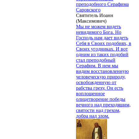
преподобного Серафима
Саровского
Святитель Иоанн
(Максимович)
Мы не можем видеть
невидимого Бога. Но
Господь нам дает видеть
Себя в Своих подобиях, в
Своих угодниках. И вот
одним из таких подобий
стал преподобный
Серафим. В нем мы
видим восстановленную
человеческую природу,
освобожденную от
рабства греху. Он есть
воплощенное
олицетворение победы
вечного над преходящим,
святости над грехом,
добра над злом.