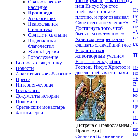
того времени, как Господь
Святоотеческое
наш Иисус Христос
наследие
Ц
пребывал на земле
Проповеди
ру
плотию, и проповедывал
Апологетика
«
Свое всесвятое учение?»
Православная
н
Достигнуть того, чтоб
библиотека
«
быть нам постоянно со
Святые и святыни
ос
Христом, непрестанно
Подвижники
р
слышать сладчайший глас
благочестия
Его, питаться
Жизнь Церкви
П
животворным учением
Богослужение
Его, — очень удобно:
Вопросы священнику
Господь Иисус Христос и
В
Новости
доселе пребывает с нами.
но
Аналитическое обозрение
«
Пресса
В.
Интернет-журнал
О
Гость сайта
ко
Документы истории
гр
Полемика
це
Сретенский монастырь
с
Фотогалереи
В.
С
[Встреча с Православием /
не
Проповеди]
из
Слово на Богоявление