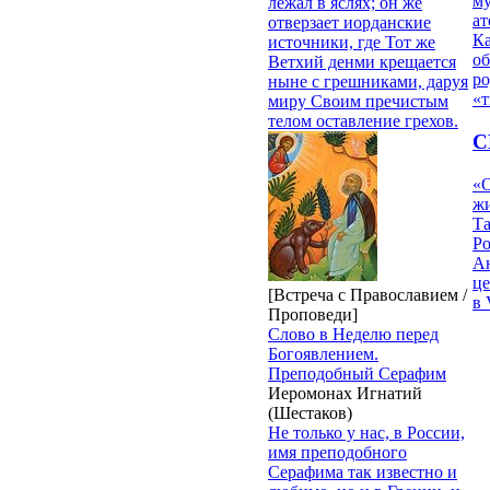
му
лежал в яслях; он же
ат
отверзает иорданские
К
источники, где Тот же
об
Ветхий денми крещается
ро
ныне с грешниками, даруя
«т
миру Своим пречистым
телом оставление грехов.
С
«О
жи
Т
Р
Ан
це
[Встреча с Православием /
в 
Проповеди]
Слово в Неделю перед
Богоявлением.
Преподобный Серафим
Иеромонах Игнатий
(Шестаков)
Не только у нас, в России,
имя преподобного
Серафима так известно и