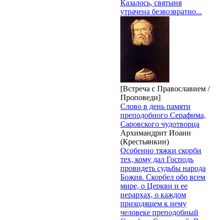
Казалось, святыня
утрачена безвозвратно...
[Встреча с Православием /
Проповеди]
Слово в день памяти
преподобного Серафима,
Саровского чудотворца
Архимандрит Иоанн
(Крестьянкин)
Особенно тяжки скорби
тех, кому дал Господь
провидеть судьбы народа
Божия. Скорбел обо всем
мире, о Церкви и ее
иерархах, о каждом
приходящем к нему
человеке преподобный