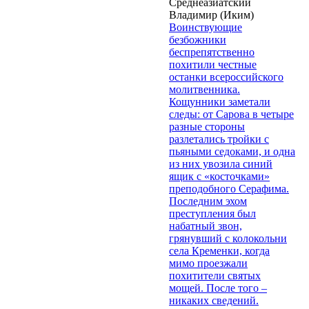
Среднеазиатский
Владимир (Иким)
Воинствующие
безбожники
беспрепятственно
похитили честные
останки всероссийского
молитвенника.
Кощунники заметали
следы: от Сарова в четыре
разные стороны
разлетались тройки с
пьяными седоками, и одна
из них увозила синий
ящик с «косточками»
преподобного Серафима.
Последним эхом
преступления был
набатный звон,
грянувший с колокольни
села Кременки, когда
мимо проезжали
похитители святых
мощей. После того –
никаких сведений.