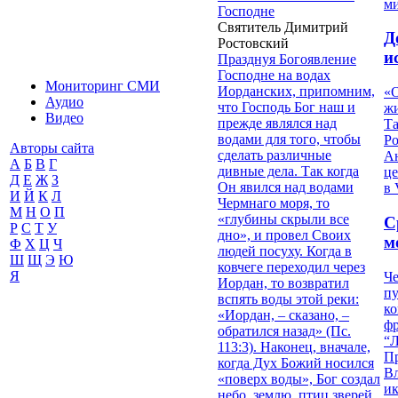
м
Господне
Святитель Димитрий
Д
Ростовский
и
Празднуя Богоявление
Господне на водах
Мониторинг СМИ
Иорданских, припомним,
«О
Аудио
что Господь Бог наш и
жи
Видео
прежде являлся над
Т
водами для того, чтобы
Р
Авторы сайта
сделать различные
Ан
А
Б
В
Г
дивные дела. Так когда
це
Д
Е
Ж
З
Он явился над водами
в 
И
Й
К
Л
Чермнаго моря, то
М
Н
О
П
«глубины скрыли все
С
Р
С
Т
У
дно», и провел Своих
м
Ф
Х
Ц
Ч
людей посуху. Когда в
Ш
Щ
Э
Ю
ковчеге переходил через
Я
Че
Иордан, то возвратил
пу
вспять воды этой реки:
к
«Иордан, – сказано, –
ф
обратился назад» (Пс.
“Л
113:3). Наконец, вначале,
П
когда Дух Божий носился
В
«поверх воды», Бог создал
и
небо, землю, птиц зверей,