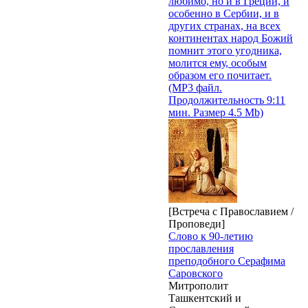
любимо, но и в Греции, и
особенно в Сербии, и в
других странах, на всех
континентах народ Божий
помнит этого угодника,
молится ему, особым
образом его почитает.
(MP3 файл.
Продолжительность 9:11
мин. Размер 4.5 Mb)
[Встреча с Православием /
Проповеди]
Слово к 90-летию
прославления
преподобного Серафима
Саровского
Митрополит
Ташкентский и