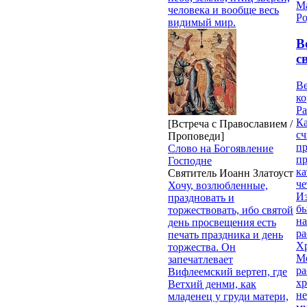
М
человека и вообще весь
Ро
видимый мир.
В
с
Ве
к
Ра
Ка
[Встреча с Православием /
сч
Проповеди]
п
Слово на Богоявление
п
Господне
ка
Святитель Иоанн Златоуст
ч
Хочу, возлюбленные,
Из
праздновать и
бы
торжествовать, ибо святой
на
день просвещения есть
ра
печать праздника и день
Х
торжества. Он
М
запечатлевает
ра
Вифлеемский вертеп, где
х
Ветхий денми, как
н
младенец у груди матери,