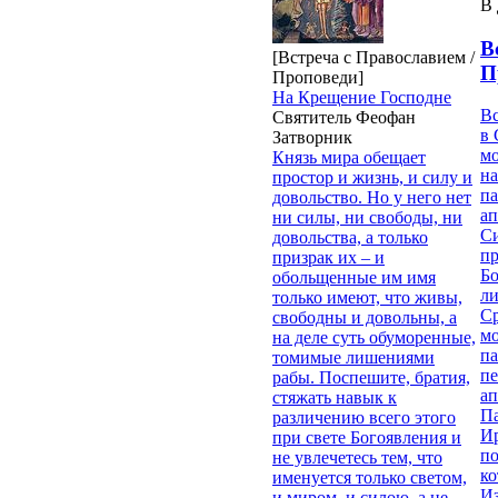
В 
В
[Встреча с Православием /
П
Проповеди]
На Крещение Господне
В
Святитель Феофан
в 
Затворник
м
Князь мира обещает
на
простор и жизнь, и силу и
па
довольство. Но у него нет
ап
ни силы, ни свободы, ни
Си
довольства, а только
пр
призрак их – и
Бо
обольщенные им имя
ли
только имеют, что живы,
С
свободны и довольны, а
мо
на деле суть обуморенные,
па
томимые лишениями
п
рабы. Поспешите, братия,
ап
стяжать навык к
П
различению всего этого
И
при свете Богоявления и
п
не увлечетесь тем, что
ко
именуется только светом,
И
и миром, и силою, а не