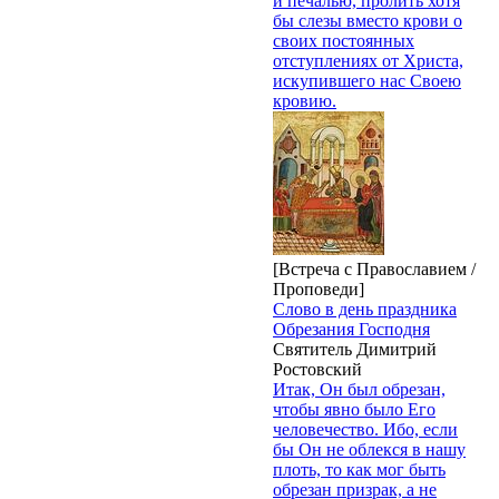
и печалью, пролить хотя
бы слезы вместо крови о
своих постоянных
отступлениях от Христа,
искупившего нас Своею
кровию.
[Встреча с Православием /
Проповеди]
Слово в день праздника
Обрезания Господня
Святитель Димитрий
Ростовский
Итак, Он был обрезан,
чтобы явно было Его
человечество. Ибо, если
бы Он не облекся в нашу
плоть, то как мог быть
обрезан призрак, а не