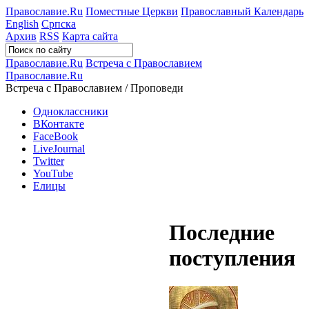
Православие.Ru
Поместные Церкви
Православный Календарь
English
Српска
Архив
RSS
Карта сайта
Православие.Ru
Встреча с Православием
Православие.Ru
Встреча с Православием / Проповеди
Одноклассники
ВКонтакте
FaceBook
LiveJournal
Twitter
YouTube
Елицы
Последние
поступления