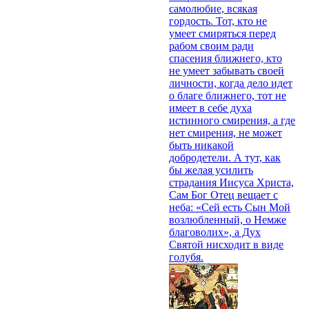
самолюбие, всякая
гордость. Тот, кто не
умеет смиряться перед
рабом своим ради
спасения ближнего, кто
не умеет забывать своей
личности, когда дело идет
о благе ближнего, тот не
имеет в себе духа
истинного смирения, а где
нет смирения, не может
быть никакой
добродетели. А тут, как
бы желая усилить
страдания Иисуса Христа,
Сам Бог Отец вещает с
неба: «Сей есть Сын Мой
возлюбленный, о Немже
благоволих», а Дух
Святой нисходит в виде
голубя.