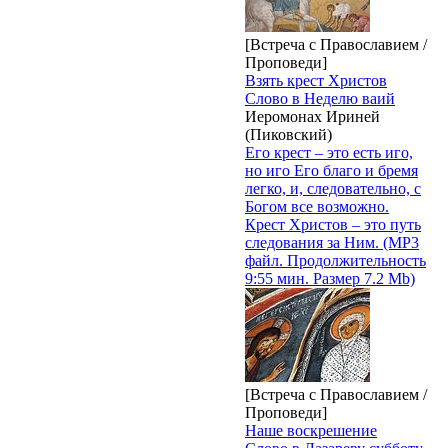
[Встреча с Православием /
Проповеди]
Взять крест Христов
Слово в Неделю ваий
Иеромонах Ириней
(Пиковский)
Его крест – это есть иго,
но иго Его благо и бремя
легко, и, следовательно, с
Богом все возможно.
Крест Христов – это путь
следования за Ним. (MP3
файл. Продолжительность
9:55 мин. Размер 7.2 Mb)
[Встреча с Православием /
Проповеди]
Наше воскрешение