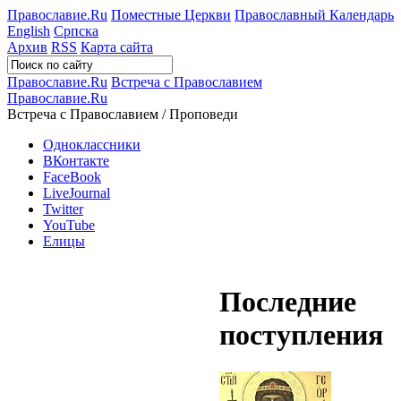
Православие.Ru
Поместные Церкви
Православный Календарь
English
Српска
Архив
RSS
Карта сайта
Православие.Ru
Встреча с Православием
Православие.Ru
Встреча с Православием / Проповеди
Одноклассники
ВКонтакте
FaceBook
LiveJournal
Twitter
YouTube
Елицы
Последние
поступления