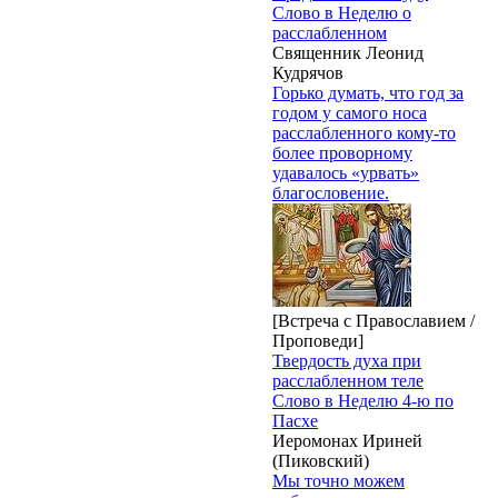
Слово в Неделю о
расслабленном
Священник Леонид
Кудрячов
Горько думать, что год за
годом у самого носа
расслабленного кому-то
более проворному
удавалось «урвать»
благословение.
[Встреча с Православием /
Проповеди]
Твердость духа при
расслабленном теле
Слово в Неделю 4-ю по
Пасхе
Иеромонах Ириней
(Пиковский)
Мы точно можем