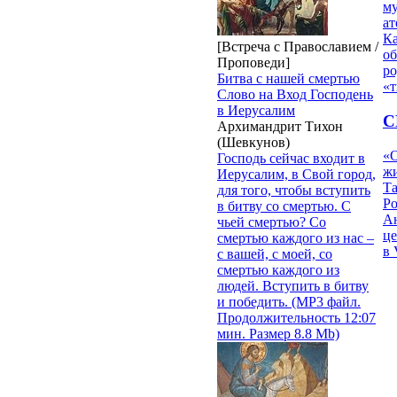
му
ат
К
[Встреча с Православием /
об
Проповеди]
ро
Битва с нашей смертью
«т
Слово на Вход Господень
в Иерусалим
С
Архимандрит Тихон
(Шевкунов)
«О
Господь сейчас входит в
жи
Иерусалим, в Свой город,
Т
для того, чтобы вступить
Р
в битву со смертью. С
Ан
чьей смертью? Со
це
смертью каждого из нас –
в 
с вашей, с моей, со
смертью каждого из
людей. Вступить в битву
и победить. (MP3 файл.
Продолжительность 12:07
мин. Размер 8.8 Mb)