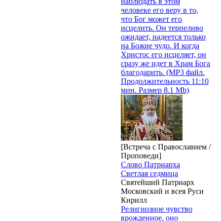
наблюдать в этом
человеке его веру в то,
что Бог может его
исцелить. Он терпеливо
ожидает, надеется только
на Божие чудо. И когда
Христос его исцеляет, он
сразу же идет в Храм Бога
благодарить. (MP3 файл.
Продолжительность 11:10
мин. Размер 8.1 Mb)
[Встреча с Православием /
Проповеди]
Слово Патриарха
Светлая седмица
Святейший Патриарх
Московский и всея Руси
Кирилл
Религиозное чувство
врожденное, оно