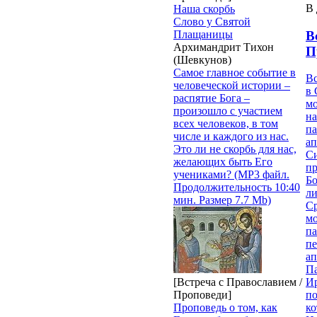
В 
Наша скорбь
Слово у Святой
В
Плащаницы
Архимандрит Тихон
П
(Шевкунов)
Самое главное событие в
В
человеческой истории –
в 
распятие Бога –
м
произошло с участием
на
всех человеков, в том
па
числе и каждого из нас.
ап
Это ли не скорбь для нас,
Си
желающих быть Его
пр
учениками? (MP3 файл.
Бо
Продолжительность 10:40
ли
мин. Размер 7.7 Mb)
С
мо
па
п
ап
П
[Встреча с Православием /
И
Проповеди]
п
Проповедь о том, как
ко