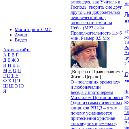
заповедуя, как Учитель и
м
Господь, творить сие друг
другу. Сей добродетелью
Д
человеческий род
и
вознесен от земли на
Небо. (MP3 файл.
Мониторинг СМИ
«О
Продолжительность 11:46
Аудио
жи
мин. Размер 8.5 Mb)
Видео
Т
Р
Авторы сайта
Ан
А
Б
В
Г
це
Д
Е
Ж
З
в 
И
Й
К
Л
М
Н
О
П
[Встреча с Православием /
С
Р
С
Т
У
Жизнь Церкви]
м
Ф
Х
Ц
Ч
О «последних временах»
Ш
Щ
Э
Ю
и любоначалии
Я
Че
Беседа с протоиереем
пу
Михаилом Протопоповым
к
Один из самых известных
ф
клириков РПЦЗ – о том,
“Л
почему усиливаются
П
притеснения христиан,
В
«последних временах»,
и
цели жизни и смысле