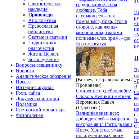
Г
Святоотеческое
сердце живое, Тебя
наследие
любящее, Тебя
Ц
Проповеди
слушающее» – так
ру
Апологетика
помолимся, пока, стоя в
«
Православная
стороне, как жены-
н
библиотека
мироносицы, глазами,
«
Святые и святыни
полными слез, зрим, «где
ос
Подвижники
Его полагаху».
р
благочестия
Жизнь Церкви
П
Богослужение
Вопросы священнику
В
Новости
но
Аналитическое обозрение
[Встреча с Православием /
«
Пресса
Проповеди]
В.
Интернет-журнал
Смирение и сребролюбие
О
Гость сайта
Слово в Великий Четверг
ко
Документы истории
Иеромонах Павел
гр
Полемика
(Щербачёв)
це
Сретенский монастырь
Великий венец всех
с
Фотогалереи
добродетелей – смирение,
В.
которое явил Господь наш
С
Иисус Христос, умыв
не
ноги ученикам Своим,
из