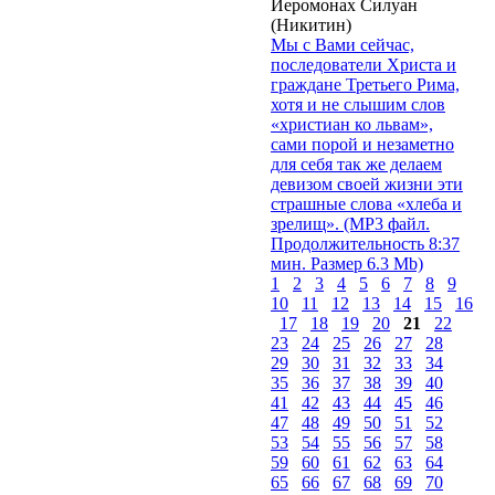
Иеромонах Силуан
(Никитин)
Мы с Вами сейчас,
последователи Христа и
граждане Третьего Рима,
хотя и не слышим слов
«христиан ко львам»,
сами порой и незаметно
для себя так же делаем
девизом своей жизни эти
страшные слова «хлеба и
зрелищ». (MP3 файл.
Продолжительность 8:37
мин. Размер 6.3 Mb)
1
2
3
4
5
6
7
8
9
10
11
12
13
14
15
16
17
18
19
20
21
22
23
24
25
26
27
28
29
30
31
32
33
34
35
36
37
38
39
40
41
42
43
44
45
46
47
48
49
50
51
52
53
54
55
56
57
58
59
60
61
62
63
64
65
66
67
68
69
70