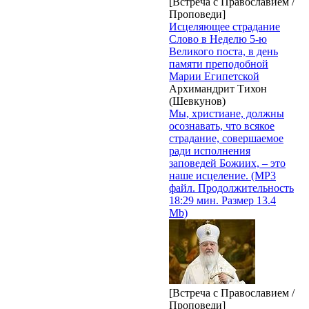
[Встреча с Православием /
Проповеди]
Исцеляющее страдание
Слово в Неделю 5-ю
Великого поста, в день
памяти преподобной
Марии Египетской
Архимандрит Тихон
(Шевкунов)
Мы, христиане, должны
осознавать, что всякое
страдание, совершаемое
ради исполнения
заповедей Божиих, – это
наше исцеление. (MP3
файл. Продолжительность
18:29 мин. Размер 13.4
Mb)
[Встреча с Православием /
Проповеди]