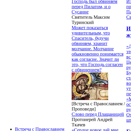
Господь был обвиняем
И
перед Пилатом, и о
п
Сусанне
П
Святитель Максим
Св
Туринский
Может показаться
И
удивительным, что
ж
Спаситель, будучи
обвиняем, хранит
«Д
молчание. Молчание
эт
обыкновенно понимается
вс
как согласие. Значит ли
Ц
это, что Господь согласен
ру
с обвинением?
Б
ст
в
ут
п
«
[Встреча с Православием /
ос
Проповеди]
р
Слово перед Плащаницей
От
Протоиерей Андрей
ш
Ткачев
Встреча с Православием
«Сердце новое дай мне,