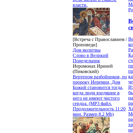
М
власти.
Ро
В
с
Ве
[Встреча с Православием /
к
Проповеди]
Ра
Дом молитвы
Ка
Слово в Великий
сч
Понедельник
п
Иеромонах Ириней
п
(Пиковский)
ка
Вертепом разбойников, по
ч
пророку Иеремии, Дом
Из
Божий становится тогда,
бы
когда люди входящие в
на
него не имеют чистого
ра
сердца. (MP3 файл.
Х
Продолжительность 11:20
М
мин. Размер 8.2 Mb)
ра
х
н