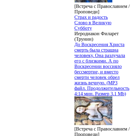
[Встреча с Православием /
Проповеди]
Страх и радость
Слово в Великую
Субботу
Иеродиакон Филарет
(Трунин)
До Воскресения Христа
смерть была страшна
человеку. Она разлучала
его с близкими. А по
Воскресении воссияло
бессмертие, и вместо
смерти человек обрел
жизнь вечную. (MP3
файл. Продолжительность
4:14 мин. Размер 3.1 Mb)
[Встреча с Православием /
Проповеди]