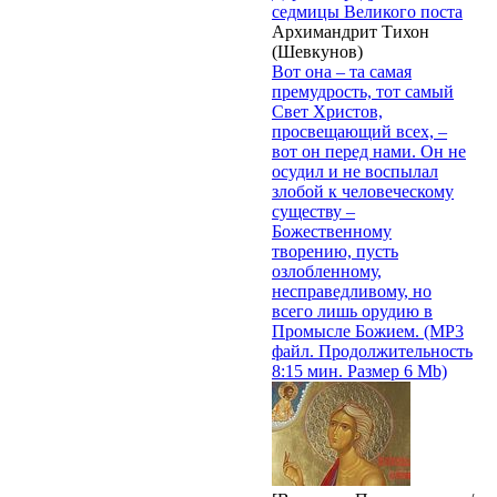
седмицы Великого поста
Архимандрит Тихон
(Шевкунов)
Вот она – та самая
премудрость, тот самый
Свет Христов,
просвещающий всех, –
вот он перед нами. Он не
осудил и не воспылал
злобой к человеческому
существу –
Божественному
творению, пусть
озлобленному,
несправедливому, но
всего лишь орудию в
Промысле Божием. (MP3
файл. Продолжительность
8:15 мин. Размер 6 Mb)