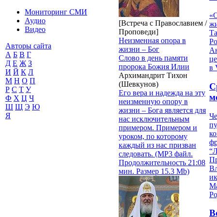
Мониторинг СМИ
«О
Аудио
[Встреча с Православием /
жи
Видео
Проповеди]
Т
Неизменная опора в
Р
Авторы сайта
жизни – Бог
Ан
А
Б
В
Г
Слово в день памяти
це
Д
Е
Ж
З
пророка Божия Илии
в 
И
Й
К
Л
Архимандрит Тихон
М
Н
О
П
(Шевкунов)
С
Р
С
Т
У
Его вера и надежда на эту
м
Ф
Х
Ц
Ч
неизменную опору в
Ш
Щ
Э
Ю
жизни – Бога является для
Я
Че
нас исключительным
пу
примером. Примером и
к
уроком, по которому
ф
каждый из нас призван
“Л
следовать. (MP3 файл.
П
Продолжительность 21:08
В
мин. Размер 15.3 Mb)
и
М
Ро
В