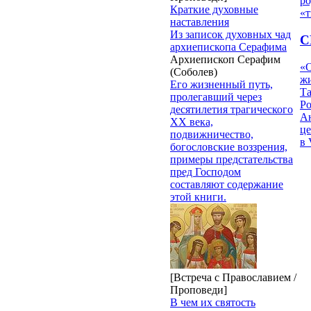
ро
Краткие духовные
«т
наставления
Из записок духовных чад
С
архиепископа Серафима
Архиепископ Серафим
«О
(Соболев)
жи
Его жизненный путь,
Т
пролегавший через
Р
десятилетия трагического
Ан
ХХ века,
це
подвижничество,
в 
богословские воззрения,
примеры предстательства
пред Господом
составляют содержание
этой книги.
[Встреча с Православием /
Проповеди]
В чем их святость