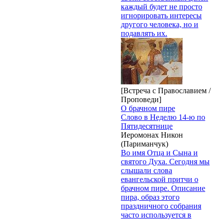
каждый будет не просто
игнорировать интересы
другого человека, но и
подавлять их.
[Встреча с Православием /
Проповеди]
О брачном пире
Слово в Неделю 14-ю по
Пятидесятнице
Иеромонах Никон
(Париманчук)
Во имя Отца и Сына и
святого Духа. Сегодня мы
слышали слова
евангельской притчи о
брачном пире. Описание
пира, образ этого
праздничного собрания
часто используется в