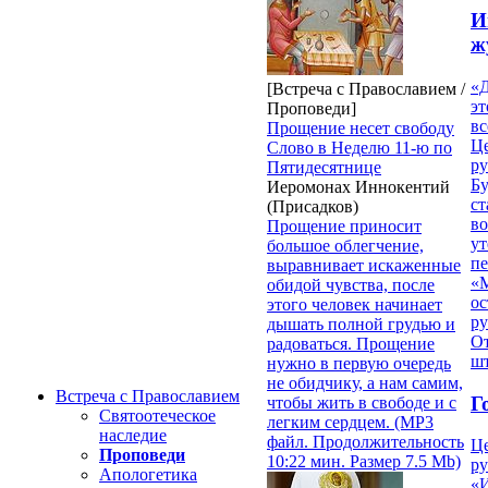
И
ж
«Д
[Встреча с Православием /
эт
Проповеди]
вс
Прощение несет свободу
Ц
Слово в Неделю 11-ю по
ру
Пятидесятнице
Б
Иеромонах Иннокентий
ст
(Присадков)
в
Прощение приносит
ут
большое облегчение,
п
выравнивает искаженные
«
обидой чувства, после
ос
этого человек начинает
р
дышать полной грудью и
От
радоваться. Прощение
ш
нужно в первую очередь
не обидчику, а нам самим,
Встреча с Православием
Г
чтобы жить в свободе и с
Святоотеческое
легким сердцем. (MP3
наследие
файл. Продолжительность
Ц
Проповеди
10:22 мин. Размер 7.5 Mb)
ру
Апологетика
«