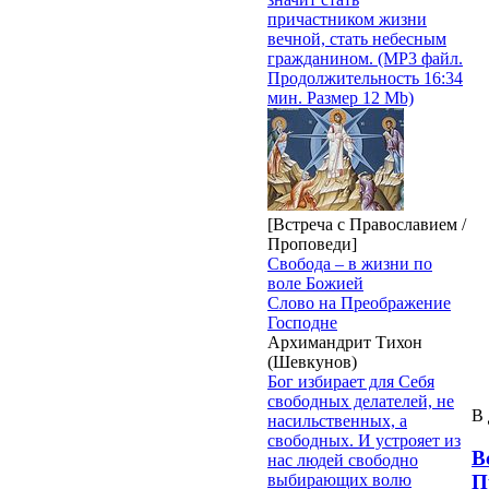
причастником жизни
вечной, стать небесным
гражданином. (MP3 файл.
Продолжительность 16:34
мин. Размер 12 Mb)
[Встреча с Православием /
Проповеди]
Свобода – в жизни по
воле Божией
Слово на Преображение
Господне
Архимандрит Тихон
(Шевкунов)
Бог избирает для Себя
свободных делателей, не
В 
насильственных, а
свободных. И устрояет из
В
нас людей свободно
П
выбирающих волю