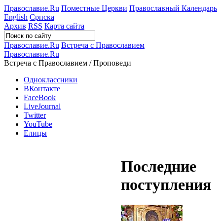
Православие.Ru
Поместные Церкви
Православный Календарь
English
Српска
Архив
RSS
Карта сайта
Православие.Ru
Встреча с Православием
Православие.Ru
Встреча с Православием / Проповеди
Одноклассники
ВКонтакте
FaceBook
LiveJournal
Twitter
YouTube
Елицы
Последние
поступления