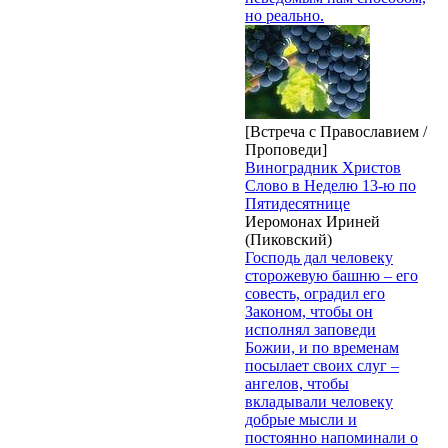
но реально.
[Встреча с Православием /
Проповеди]
Виноградник Христов
Слово в Неделю 13-ю по
Пятидесятнице
Иеромонах Ириней
(Пиковский)
Господь дал человеку
сторожевую башню – его
совесть, оградил его
Законом, чтобы он
исполнял заповеди
Божии, и по временам
посылает своих слуг –
ангелов, чтобы
вкладывали человеку
добрые мысли и
постоянно напоминали о