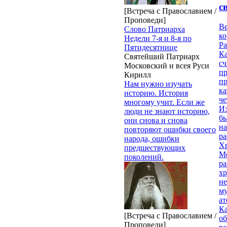
с
[Встреча с Православием /
Проповеди]
Ве
Слово Патриарха
к
Недели 7-я и 8-я по
Ра
Пятидесятнице
Ка
Святейший Патриарх
сч
Московский и всея Руси
п
Кирилл
п
Нам нужно изучать
ка
историю. История
ч
многому учит. Если же
Из
люди не знают историю,
бы
они снова и снова
на
повторяют ошибки своего
ра
народа, ошибки
Х
предшествующих
М
поколений.
ра
х
н
му
ат
К
[Встреча с Православием /
об
Проповеди]