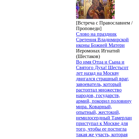
[Встреча с Православием /
Проповеди]
Слово на праздник
Сретения Владимирской
иконы Божией Матери
Иеромонах Игнатий
(Шестаков)
Во имя Отца и Сына и
Святого Духа! Шестьсот
лет назад на Москву
двигался страшный враг,
завоеватель, который
растоптал множество
народов, государств,
армий, покорил половину
мира. Коварный,
опытный, жестокий,
немилосердный Тамерлан
приступал к Москве для
того, чтобы ее постигла
такая же участь, которая