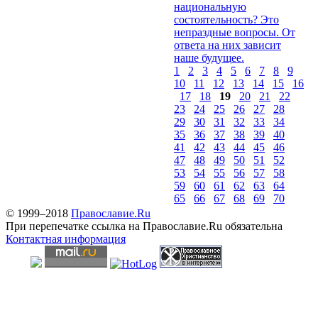
национальную
состоятельность? Это
непраздные вопросы. От
ответа на них зависит
наше будущее.
1
2
3
4
5
6
7
8
9
10
11
12
13
14
15
16
17
18
19
20
21
22
23
24
25
26
27
28
29
30
31
32
33
34
35
36
37
38
39
40
41
42
43
44
45
46
47
48
49
50
51
52
53
54
55
56
57
58
59
60
61
62
63
64
65
66
67
68
69
70
© 1999–2018
Православие.Ru
При перепечатке ссылка на Православие.Ru обязательна
Контактная информация