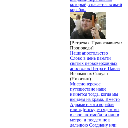
который, спасается всякий
корабль.
[Встреча с Православием /
Проповеди]
Наше апостольство
Слово в день памяти
святых первоверховных
апостолов Петра и Павла
Иеромонах Силуан
(Никитин)
Миссионерское
путешествие наше
начнется тогда, когда мы
выйдем из храма. Вместо
Адрамитского корабля
или «Диоскур» сядем мы
в свои автомобили или в
метро, и поедем не в
дальнюю Согдиану или