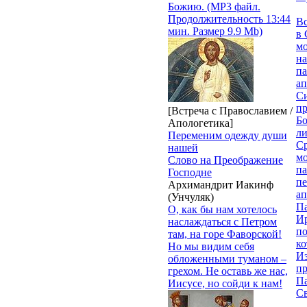
Божию. (MP3 файл.
Продолжительность 13:44
В
мин. Размер 9.9 Mb)
в 
м
на
па
ап
Си
пр
[Встреча с Православием /
Бо
Апологетика]
ли
Переменим одежду души
С
нашей
мо
Слово на Преображение
па
Господне
п
Архимандрит Иакинф
ап
(Унчуляк)
П
О, как бы нам хотелось
И
наслаждаться с Петром
п
там, на горе Фаворской!
ко
Но мы видим себя
И
обложенными туманом –
п
грехом. Не оставь же нас,
П
Иисусе, но сойди к нам!
Св