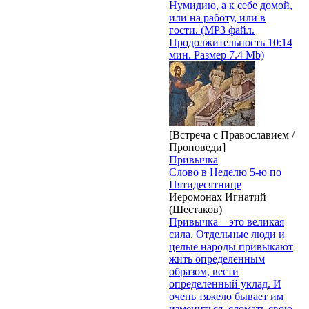
Нумидию, а к себе домой,
или на работу, или в
гости. (MP3 файл.
Продолжительность 10:14
мин. Размер 7.4 Mb)
[Встреча с Православием /
Проповеди]
Привычка
Слово в Неделю 5-ю по
Пятидесятнице
Иеромонах Игнатий
(Шестаков)
Привычка – это великая
сила. Отдельные люди и
целые народы привыкают
жить определенным
образом, вести
определенный уклад. И
очень тяжело бывает им
измениться, сломать свою