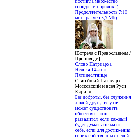
постигла множество
городов и народов. (
Продолжительность 7:10
мин, размер 3,5 Mb)
[Встреча с Православием /
Проповеди]
Слово Патриарха
Неделя 14-я по
Пятидесятнице
Святейший Патриарх
Московский и всея Руси
Кирилл
Без доброты, без служения
людей друг другу не
может существовать
общество – оно
развалится, если каждый
будет думать только о
себе, если для достижения
своих собственных целей