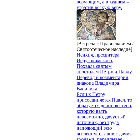
верующим, а в худшем –
утратив всякую веру.
[Встреча с Православием /
Святоотеческое наследие]
Исихия, пресвитера
Иерусалимского,
Похвала святым
апостолам Петру и Павлу
Перевод и комментарии
диакона Владимира
Василика
Если к Петру
присоединяется Павел, то
образуется двойная стена,
которую взять
невозможно, двуустый
источник, без труда
напояющий всю
вселенную, залив с двумя
входами, переплывая