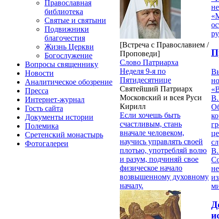
Православная
н
библиотека
«
Святые и святыни
ос
Подвижники
р
благочестия
[Встреча с Православием /
Жизнь Церкви
П
Проповеди]
Богослужение
Слово Патриарха
Вопросы священнику
Неделя 9-я по
В
Новости
Пятидесятнице
но
Аналитическое обозрение
Святейший Патриарх
«
Пресса
Московский и всея Руси
В.
Интернет-журнал
Кирилл
О
Гость сайта
Если хочешь быть
ко
Документы истории
счастливым, стань
гр
Полемика
вначале человеком,
це
Сретенский монастырь
научись управлять своей
с
Фотогалереи
плотью, употребляй волю
В.
и разум, подчиняй свое
С
физическое начало
не
возвышенному духовному
из
началу.
м
Д
и