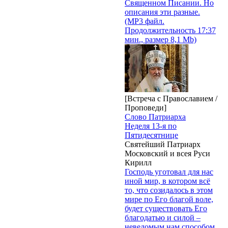
Священном Писании. Но
описания эти разные.
(MP3 файл.
Продолжительность 17:37
мин., размер 8,1 Mb)
[Встреча с Православием /
Проповеди]
Слово Патриарха
Неделя 13-я по
Пятидесятнице
Святейший Патриарх
Московский и всея Руси
Кирилл
Господь уготовал для нас
иной мир, в котором всё
то, что созидалось в этом
мире по Его благой воле,
будет существовать Его
благодатью и силой –
неведомым нам способом,