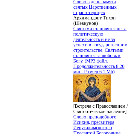
Слово в день памяти
святых Царственных
страстотерпцев
Архимандрит Тихон
(Шевкунов)
Святыми становятся не за
политическую
деятельность и не за
успехи в государственном
строительстве. Святыми
становятся за любовь к
Богу. (MP3 файл.
Продолжительность 8:20
мин. Размер 6.1 Mb)
[Встреча с Православием /
Святоотеческое наследие]
Слово преподобного
Исихия, пресвитера
Иерусалимского, о
Пресвятой Богородице