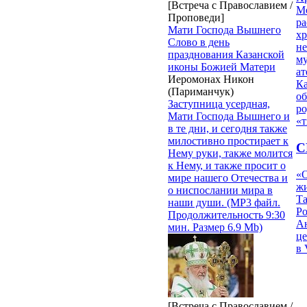
[Встреча с Православием /
М
Проповеди]
ра
Мати Господа Вышнего
х
Слово в день
н
празднования Казанской
му
иконы Божией Матери
ат
Иеромонах Никон
К
(Париманчук)
об
Заступница усердная,
ро
Мати Господа Вышнего и
«т
в те дни, и сегодня также
милостивно простирает к
С
Нему руки, также молится
к Нему, и также просит о
«О
мире нашего Отечества и
жи
о ниспослании мира в
Т
наши души. (MP3 файл.
Р
Продолжительность 9:30
Ан
мин. Размер 6.9 Mb)
це
в 
[Встреча с Православием /