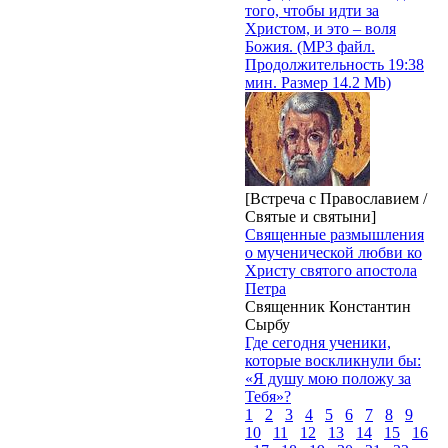
того, чтобы идти за
Христом, и это – воля
Божия. (MP3 файл.
Продолжительность 19:38
мин. Размер 14.2 Mb)
[Встреча с Православием /
Святые и святыни]
Священные размышления
о мученической любви ко
Христу святого апостола
Петра
Священник Константин
Сырбу
Где сегодня ученики,
которые воскликнули бы:
«Я душу мою положу за
Тебя»?
1
2
3
4
5
6
7
8
9
10
11
12
13
14
15
16