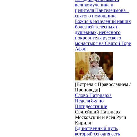
великомученика и
целителя Пантелеимона –
святого помощника
Божия в исцелении наших
болезней телесных и
душевных, небесного
покровителя русского
монастыря на Святой Горе
Афон.
[Встреча с Православием /
Проповеди]
Слово Патриарха
Неделя 8-я по
Пятидесятнице
Святейший Патриарх
Московский и всея Руси
Кирилл
Единственный путь,
который сегодня есть