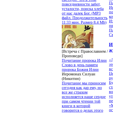
П
повседневности забот,
И
усталости, поиска хлеба
п
от нас далек Бог. (MP3
ко
файл. Продолжительность
И
11:33 мин. Размер 8.4 Mb)
п
П
Св
И
ж
[Встреча с Православием /
Проповеди]
«Д
Почитание пророка Илии
эт
Слово в день памяти
вс
пророка Божия Илии
Ц
Иеромонах Силуан
ру
(Никитин)
Б
Почитание мы приносим
ст
сегодня как дар ему, но
в
все же страхом
ут
исполняется наше сердце
п
при самом чтении той
«
книги в которой
ос
говорится о делах этого