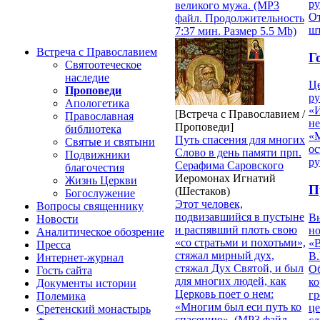
р
великого мужа. (MP3
От
файл. Продолжительность
ш
7:37 мин. Размер 5.5 Mb)
Встреча с Православием
Г
Святоотеческое
наследие
Ц
Проповеди
ру
Апологетика
«
[Встреча с Православием /
Православная
н
Проповеди]
библиотека
«
Путь спасения для многих
Святые и святыни
ос
Слово в день памяти прп.
Подвижники
р
Серафима Саровского
благочестия
Иеромонах Игнатий
Жизнь Церкви
П
(Шестаков)
Богослужение
Этот человек,
Вопросы священнику
подвизавшийся в пустыне
В
Новости
и распявший плоть свою
но
Аналитическое обозрение
«со стратьми и похотьми»,
«
Пресса
стяжал мирный дух,
В.
Интернет-журнал
стяжал Дух Святой, и был
О
Гость сайта
для многих людей, как
ко
Документы истории
Церковь поет о нем:
гр
Полемика
«Многим был еси путь ко
це
Сретенский монастырь
спасению». (MP3 файл.