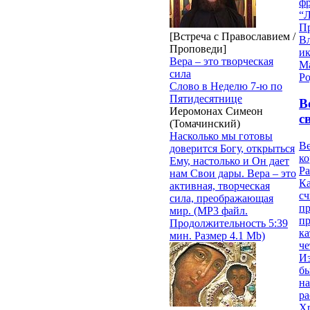
ф
“Л
П
[Встреча с Православием /
В
Проповеди]
и
Вера – это творческая
М
сила
Ро
Слово в Неделю 7-ю по
Пятидесятнице
В
Иеромонах Симеон
с
(Томачинский)
Насколько мы готовы
Ве
доверится Богу, открыться
к
Ему, настолько и Он дает
Ра
нам Свои дары. Вера – это
Ка
активная, творческая
сч
сила, преображающая
п
мир. (MP3 файл.
п
Продолжительность 5:39
ка
мин. Размер 4.1 Mb)
ч
Из
бы
на
ра
Х