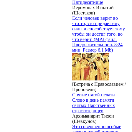
Пятидесятнице
Иеромонах Игнатий
(Шестаков)
Если человек верит во
что-то, это придает ему
силы и способствует тому,
чтобы он достиг того, во
что верит. (MP3 файл.
Продолжительность 8:24
мин. Размер 6.1 Mb)
[Встреча с Православием /
Проповеди]
Снятие пятой печати
Слово в день памяти
святых Царственных
страстотерпцев
Архимандрит Тихон
(Шевкунов)
Это совершенно особые
люди в нашей истории –