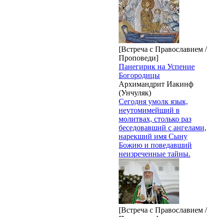
[Встреча с Православием /
Проповеди]
Панегирик на Успение
Богородицы
Архимандрит Иакинф
(Унчуляк)
Сегодня умолк язык,
неутомимейший в
молитвах, столько раз
беседовавший с ангелами,
нарекший имя Сыну
Божию и поведавший
неизреченные тайны.
[Встреча с Православием /