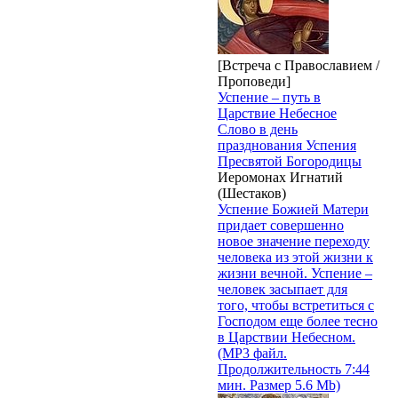
[Встреча с Православием /
Проповеди]
Успение – путь в
Царствие Небесное
Слово в день
празднования Успения
Пресвятой Богородицы
Иеромонах Игнатий
(Шестаков)
Успение Божией Матери
придает совершенно
новое значение переходу
человека из этой жизни к
жизни вечной. Успение –
человек засыпает для
того, чтобы встретиться с
Господом еще более тесно
в Царствии Небесном.
(MP3 файл.
Продолжительность 7:44
мин. Размер 5.6 Mb)