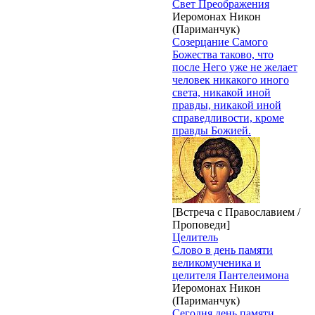
Свет Преображения
Иеромонах Никон
(Париманчук)
Созерцание Самого
Божества таково, что
после Него уже не желает
человек никакого иного
света, никакой иной
правды, никакой иной
справедливости, кроме
правды Божией.
[Встреча с Православием /
Проповеди]
Целитель
Слово в день памяти
великомученика и
целителя Пантелеимона
Иеромонах Никон
(Париманчук)
Сегодня день памяти