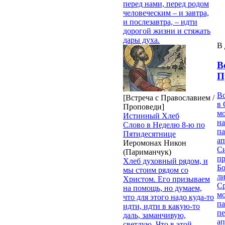
перед нами, перед родом
человеческим – и завтра,
и послезавтра, – идти
дорогой жизни и стяжать
дары духа.
В 
В
П
В
[Встреча с Православием /
в 
Проповеди]
м
Истинный Хлеб
на
Слово в Неделю 8-ю по
па
Пятидесятнице
ап
Иеромонах Никон
Си
(Париманчук)
пр
Хлеб духовный рядом, и
Бо
мы стоим рядом со
ли
Христом. Его призываем
С
на помощь, но думаем,
мо
что для этого надо куда-то
па
идти, идти в какую-то
п
даль, заманчивую,
ап
светлую. Что в этой