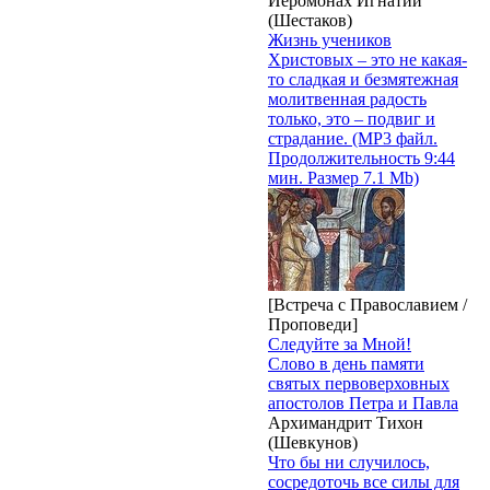
Иеромонах Игнатий
(Шестаков)
Жизнь учеников
Христовых – это не какая-
то сладкая и безмятежная
молитвенная радость
только, это – подвиг и
страдание. (MP3 файл.
Продолжительность 9:44
мин. Размер 7.1 Mb)
[Встреча с Православием /
Проповеди]
Следуйте за Мной!
Слово в день памяти
святых первоверховных
апостолов Петра и Павла
Архимандрит Тихон
(Шевкунов)
Что бы ни случилось,
сосредоточь все силы для