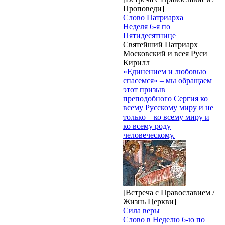
Проповеди]
Слово Патриарха
Неделя 6-я по
Пятидесятнице
Святейший Патриарх
Московский и всея Руси
Кирилл
«Единением и любовью
спасемся» – мы обращаем
этот призыв
преподобного Сергия ко
всему Русскому миру и не
только – ко всему миру и
ко всему роду
человеческому.
[Встреча с Православием /
Жизнь Церкви]
Сила веры
Слово в Неделю 6-ю по