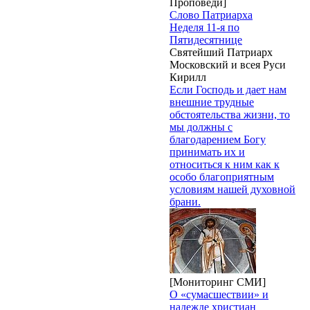
Проповеди]
Слово Патриарха
Неделя 11-я по
Пятидесятнице
Святейший Патриарх
Московский и всея Руси
Кирилл
Если Господь и дает нам
внешние трудные
обстоятельства жизни, то
мы должны с
благодарением Богу
принимать их и
относиться к ним как к
особо благоприятным
условиям нашей духовной
брани.
[Мониторинг СМИ]
О «сумасшествии» и
надежде христиан