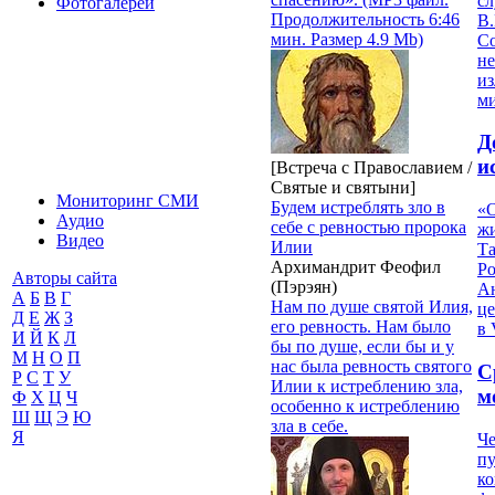
с
Фотогалереи
Продолжительность 6:46
В.
мин. Размер 4.9 Mb)
С
не
из
м
Д
и
[Встреча с Православием /
Святые и святыни]
Мониторинг СМИ
Будем истреблять зло в
«О
Аудио
себе с ревностью пророка
жи
Видео
Илии
Т
Архимандрит Феофил
Р
Авторы сайта
(Пэрэян)
Ан
А
Б
В
Г
Нам по душе святой Илия,
це
Д
Е
Ж
З
его ревность. Нам было
в 
И
Й
К
Л
бы по душе, если бы и у
М
Н
О
П
нас была ревность святого
С
Р
С
Т
У
Илии к истреблению зла,
м
Ф
Х
Ц
Ч
особенно к истреблению
Ш
Щ
Э
Ю
зла в себе.
Я
Че
пу
к