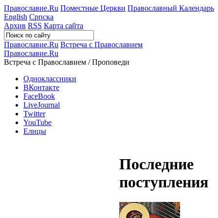
Православие.Ru
Поместные Церкви
Православный Календарь
English
Српска
Архив
RSS
Карта сайта
Православие.Ru
Встреча с Православием
Православие.Ru
Встреча с Православием / Проповеди
Одноклассники
ВКонтакте
FaceBook
LiveJournal
Twitter
YouTube
Елицы
Последние
поступления