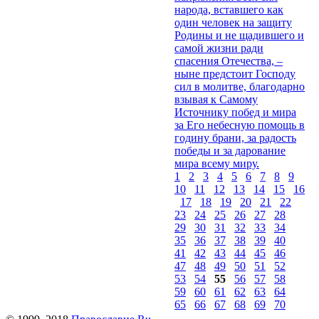
народа, вставшего как
один человек на защиту
Родины и не щадившего и
самой жизни ради
спасения Отечества, –
ныне предстоит Господу
сил в молитве, благодарно
взывая к Самому
Источнику побед и мира
за Его небесную помощь в
годину брани, за радость
победы и за дарование
мира всему миру.
1
2
3
4
5
6
7
8
9
10
11
12
13
14
15
16
17
18
19
20
21
22
23
24
25
26
27
28
29
30
31
32
33
34
35
36
37
38
39
40
41
42
43
44
45
46
47
48
49
50
51
52
53
54
55
56
57
58
59
60
61
62
63
64
65
66
67
68
69
70