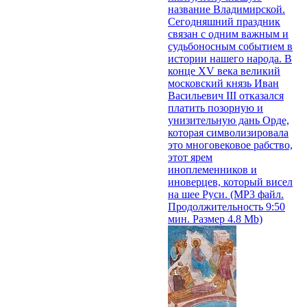
название Владимирской.
Сегодняшний праздник
связан с одним важным и
судьбоносным событием в
истории нашего народа. В
конце XV века великий
московский князь Иван
Васильевич III отказался
платить позорную и
унизительную дань Орде,
которая символизировала
это многовековое рабство,
этот ярем
иноплеменников и
иноверцев, который висел
на шее Руси. (MP3 файл.
Продолжительность 9:50
мин. Размер 4.8 Mb)