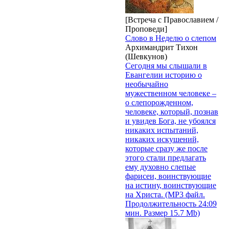
[Встреча с Православием /
Проповеди]
Слово в Неделю о слепом
Архимандрит Тихон
(Шевкунов)
Сегодня мы слышали в
Евангелии историю о
необычайно
мужественном человеке –
о слепорожденном,
человеке, который, познав
и увидев Бога, не убоялся
никаких испытаний,
никаких искушений,
которые сразу же после
этого стали предлагать
ему духовно слепые
фарисеи, воинствующие
на истину, воинствующие
на Христа. (MP3 файл.
Продолжительность 24:09
мин. Размер 15.7 Mb)