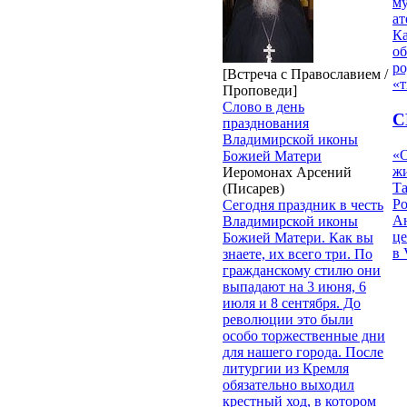
му
ат
К
об
ро
[Встреча с Православием /
«т
Проповеди]
Слово в день
С
празднования
Владимирской иконы
«О
Божией Матери
жи
Иеромонах Арсений
Т
(Писарев)
Р
Сегодня праздник в честь
Ан
Владимирской иконы
це
Божией Матери. Как вы
в 
знаете, их всего три. По
гражданскому стилю они
выпадают на 3 июня, 6
июля и 8 сентября. До
революции это были
особо торжественные дни
для нашего города. После
литургии из Кремля
обязательно выходил
крестный ход, в котором