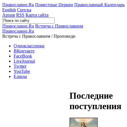
Православие.Ru
Поместные Церкви
Православный Календарь
English
Српска
Архив
RSS
Карта сайта
Православие.Ru
Встреча с Православием
Православие.Ru
Встреча с Православием / Проповеди
Одноклассники
ВКонтакте
FaceBook
LiveJournal
Twitter
YouTube
Елицы
Последние
поступления