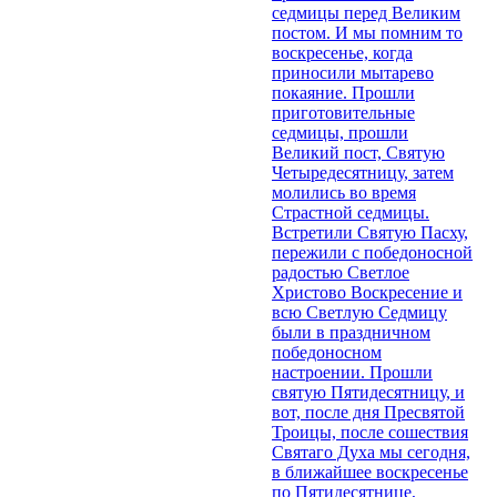
седмицы перед Великим
постом. И мы помним то
воскресенье, когда
приносили мытарево
покаяние. Прошли
приготовительные
седмицы, прошли
Великий пост, Святую
Четыредесятницу, затем
молились во время
Страстной седмицы.
Встретили Святую Пасху,
пережили с победоносной
радостью Светлое
Христово Воскресение и
всю Светлую Седмицу
были в праздничном
победоносном
настроении. Прошли
святую Пятидесятницу, и
вот, после дня Пресвятой
Троицы, после сошествия
Святаго Духа мы сегодня,
в ближайшее воскресенье
по Пятидесятнице,