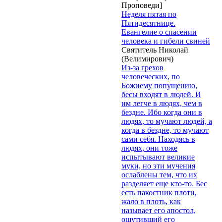
Проповеди]
Неделя пятая по
Пятидесятнице.
Евангелие о спасении
человека и гибели свиней
Святитель Николай
(Велимирович)
Из-за грехов
человеческих, по
Божиему попущению,
бесы входят в людей. И
им легче в людях, чем в
бездне. Ибо когда они в
людях, то мучают людей, а
когда в бездне, то мучают
сами себя. Находясь в
людях, они тоже
испытывают великие
муки, но эти мучения
ослаблены тем, что их
разделяет еще кто-то. Бес
есть пакостник плоти,
жало в плоть, как
называет его апостол,
ощутивший его