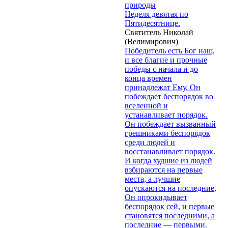
природы
Неделя девятая по
Пятидесятнице.
Святитель Николай
(Велимирович)
Победитель есть Бог наш,
и все благие и прочные
победы с начала и до
конца времен
принадлежат Ему. Он
побеждает беспорядок во
вселенной и
устанавливает порядок.
Он побеждает вызванный
грешниками беспорядок
среди людей и
восстанавливает порядок.
И когда худшие из людей
взбираются на первые
места, а лучшие
опускаются на последние,
Он опрокидывает
беспорядок сей, и первые
становятся последними, а
последние — первыми.