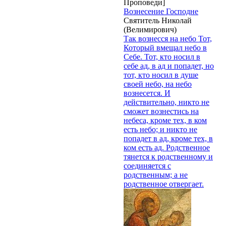
Проповеди]
Вознесение Господне
Святитель Николай
(Велимирович)
Так вознесся на небо Тот,
Который вмещал небо в
Себе. Тот, кто носил в
себе ад, в ад и попадет, но
тот, кто носил в душе
своей небо, на небо
вознесется. И
действительно, никто не
сможет вознестись на
небеса, кроме тех, в ком
есть небо; и никто не
попадет в ад, кроме тех, в
ком есть ад. Родственное
тянется к родственному и
соединяется с
родственным; а не
родственное отвергает.