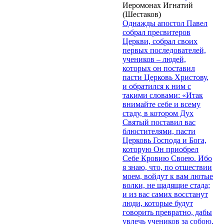
Иеромонах Игнатий
(Шестаков)
Однажды апостол Павел
собрал пресвитеров
Церкви, собрал своих
первых последователей,
учеников – людей,
которых он поставил
пасти Церковь Христову,
и обратился к ним с
такими словами: «Итак
внимайте себе и всему
стаду, в котором Дух
Святый поставил вас
блюстителями, пасти
Церковь Господа и Бога,
которую Он приобрел
Себе Кровию Своею. Ибо
я знаю, что, по отшествии
моем, войдут к вам лютые
волки, не щадящие стада;
и из вас самих восстанут
люди, которые будут
говорить превратно, дабы
увлечь учеников за собою.