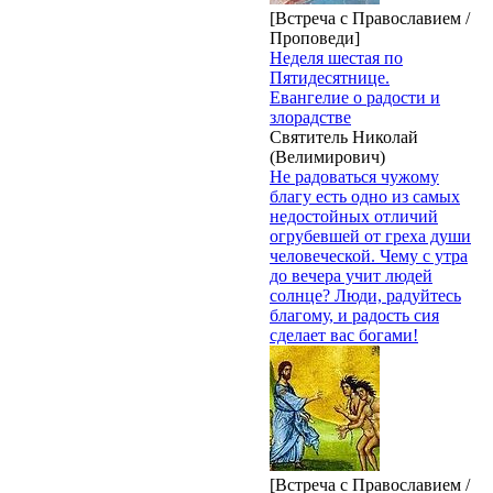
[Встреча с Православием /
Проповеди]
Неделя шестая по
Пятидесятнице.
Евангелие о радости и
злорадстве
Святитель Николай
(Велимирович)
Не радоваться чужому
благу есть одно из самых
недостойных отличий
огрубевшей от греха души
человеческой. Чему с утра
до вечера учит людей
солнце? Люди, радуйтесь
благому, и радость сия
сделает вас богами!
[Встреча с Православием /