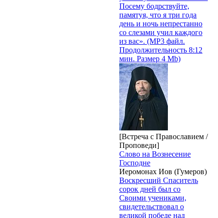
Посему бодрствуйте,
памятуя, что я три года
день и ночь непрестанно
со слезами учил каждого
из вас». (MP3 файл.
Продолжительность 8:12
мин. Размер 4 Mb)
[Встреча с Православием /
Проповеди]
Слово на Вознесение
Господне
Иеромонах Иов (Гумеров)
Воскресший Спаситель
сорок дней был со
Своими учениками,
свидетельствовал о
великой победе над