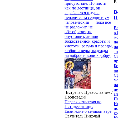
В 
присутствие. По плоти,
как по лестнице, он
В
карабкается к душе,
П
цепляется за сердце и ум
человеческий — пока все
не разложит, не
В
обезобразит, не
в 
опустошит, лишив
м
Божественной красоты и
на
чистоты, разума и правды,
па
любви и веры, надежды
ап
на доброе и воли к добру.
Си
пр
Бо
ли
С
мо
па
п
[Встреча с Православием /
ап
Проповеди]
П
Неделя четвертая по
И
Пятидесятнице.
п
Евангелие о великой вере
ко
Святитель Николай
И