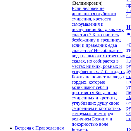
(Велимирович)
п
Если человек не
П
исполнится глубокого
Св
смирения, кротости,
самоумаления и
И
послушания Богу, как ему
ж
спастись? Как спастись
безбожнику и грешнику,
«Д
если и праведник едва
эт
спасается? Не собирается
вс
вода на высоких отвесных
Ц
скалах, но собирается в
ру
местах низких, ровных и
Б
углубленных. И благодать
ст
Божия не почиет на людях
в
гордых, которые
ут
возвышают себя и
п
противятся Богу, но на
«
смиренных и кротких,
ос
углубивших душу свою
р
смирением и кротостью,
От
самоумалением пред
ш
величием Божиим и
покорностью воле
Встреча с Православием
Г
Божией.