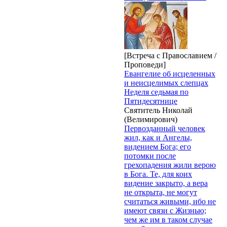
[Встреча с Православием /
Проповеди]
Евангелие об исцеленных
и неисцелимых слепцах
Неделя седьмая по
Пятидесятнице
Святитель Николай
(Велимирович)
Первозданный человек
жил, как и Ангелы,
видением Бога; его
потомки после
грехопадения жили верою
в Бога. Те, для коих
видение закрыто, а вера
не открыта, не могут
считаться живыми, ибо не
имеют связи с Жизнью;
чем же им в таком случае