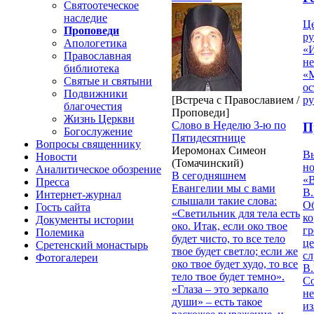
Святоотеческое
наследие
Ц
Проповеди
ру
Апологетика
«
Православная
н
библиотека
«
Святые и святыни
ос
Подвижники
[Встреча с Православием /
р
благочестия
Проповеди]
Жизнь Церкви
Слово в Неделю 3-ю по
П
Богослужение
Пятидесятнице
Вопросы священнику
Иеромонах Симеон
В
Новости
(Томачинский)
но
Аналитическое обозрение
В сегодняшнем
«
Пресса
Евангелии мы с вами
В.
Интернет-журнал
слышали такие слова:
О
Гость сайта
«Светильник для тела есть
ко
Документы истории
око. Итак, если око твое
гр
Полемика
будет чисто, то все тело
це
Сретенский монастырь
твое будет светло; если же
с
Фотогалереи
око твое будет худо, то все
В.
тело твое будет темно».
С
«Глаза – это зеркало
не
души» – есть такое
из