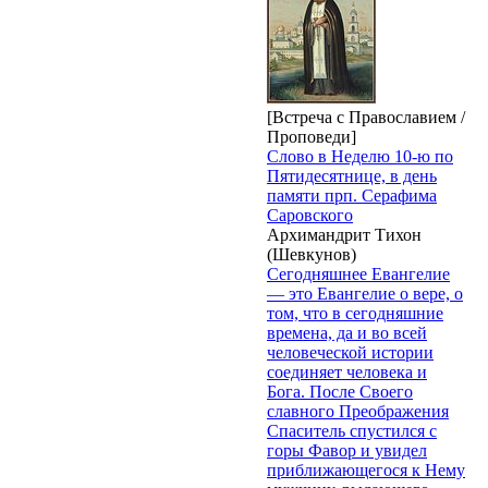
[Встреча с Православием /
Проповеди]
Слово в Неделю 10-ю по
Пятидесятнице, в день
памяти прп. Серафима
Саровского
Архимандрит Тихон
(Шевкунов)
Сегодняшнее Евангелие
— это Евангелие о вере, о
том, что в сегодняшние
времена, да и во всей
человеческой истории
соединяет человека и
Бога. После Своего
славного Преображения
Спаситель спустился с
горы Фавор и увидел
приближающегося к Нему