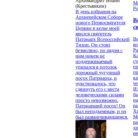
Архимандрит Иоанн
М
(Крестьянкин)
Ро
В день избрания на
Архиерейском Соборе
В
нового Первосвятителя
с
Церкви в келье моей
явился святитель
Ве
Патриарх Всероссийский
к
Тихон. Он стоял
Ра
безмолвно, но рядом с
Ка
ним никем не
сч
поддерживаемый
п
упирался в потолок
п
дорожный чугунный
ка
посох Патриарха, и
ч
чувствовалось, что
Из
сдвинуть его с места
бы
человеческими силами
на
просто невозможно.
ра
Патриарший посох! Он
Х
был неподъемным, и он
М
был развинчивающимся.
ра
х
н