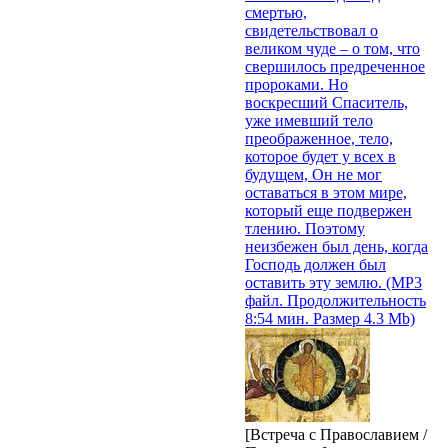
смертью,
свидетельствовал о
великом чуде – о том, что
свершилось предреченное
пророками. Но
воскресший Спаситель,
уже имевший тело
преображенное, тело,
которое будет у всех в
будущем, Он не мог
оставаться в этом мире,
который еще подвержен
тлению. Поэтому
неизбежен был день, когда
Господь должен был
оставить эту землю. (MP3
файл. Продолжительность
8:54 мин. Размер 4.3 Mb)
[Встреча с Православием /