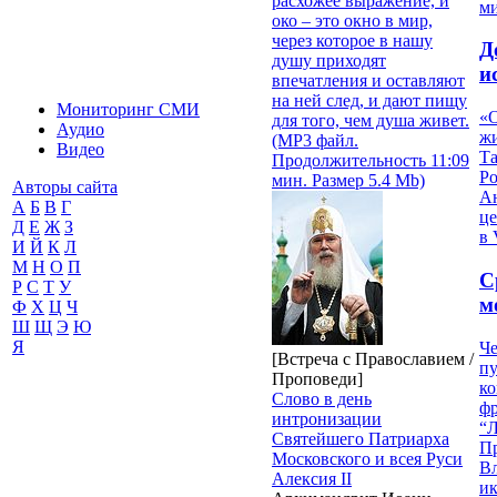
расхожее выражение, и
м
око – это окно в мир,
через которое в нашу
Д
душу приходят
и
впечатления и оставляют
на ней след, и дают пищу
Мониторинг СМИ
«О
для того, чем душа живет.
Аудио
жи
(MP3 файл.
Видео
Т
Продолжительность 11:09
Р
мин. Размер 5.4 Mb)
Авторы сайта
Ан
А
Б
В
Г
це
Д
Е
Ж
З
в 
И
Й
К
Л
М
Н
О
П
С
Р
С
Т
У
м
Ф
Х
Ц
Ч
Ш
Щ
Э
Ю
Я
Че
[Встреча с Православием /
пу
Проповеди]
к
Слово в день
ф
интронизации
“Л
Святейшего Патриарха
П
Московского и всея Руси
В
Алексия II
и