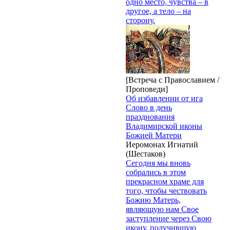
одно место, чувства – в
другое, а тело – на
сторону.
[Встреча с Православием /
Проповеди]
Об избавлении от ига
Слово в день
празднования
Владимирской иконы
Божией Матери
Иеромонах Игнатий
(Шестаков)
Сегодня мы вновь
собрались в этом
прекрасном храме для
того, чтобы чествовать
Божию Матерь,
являющую нам Свое
заступление через Свою
икону, получившую