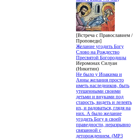
[Встреча с Православием /
Проповеди]
Желание угодить Богу
Слово на Рождество
Пресвятой Богородицы
Иеромонах Силуан
(Никитин)
Не было у Иоакима и
Анны желания просто
иметь наследников, быть
утешенными своими
детьми и внуками под
старость, видеть и лелеять
их, и радоваться, глядя на
них. А было желание
угодить Богу в своей
праведности, неразрывно
связанной с
деторождением. (MP3