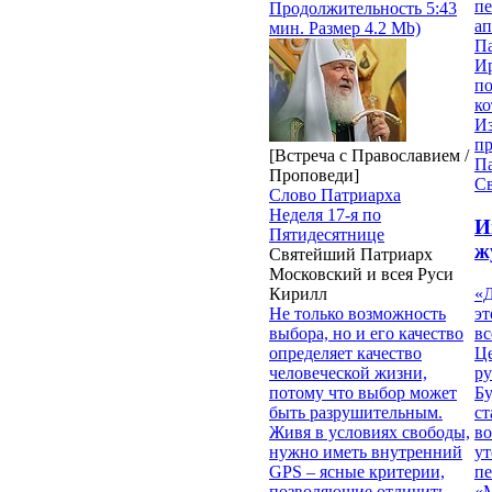
п
Продолжительность 5:43
ап
мин. Размер 4.2 Mb)
П
И
п
ко
И
п
[Встреча с Православием /
П
Проповеди]
Св
Слово Патриарха
Неделя 17-я по
И
Пятидесятнице
ж
Святейший Патриарх
Московский и всея Руси
Кирилл
«Д
Не только возможность
эт
выбора, но и его качество
вс
определяет качество
Ц
человеческой жизни,
ру
потому что выбор может
Б
быть разрушительным.
ст
Живя в условиях свободы,
в
нужно иметь внутренний
ут
GPS – ясные критерии,
п
позволяющие отличить
«