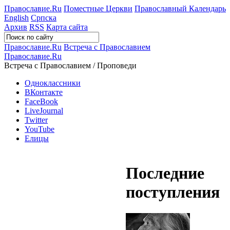
Православие.Ru
Поместные Церкви
Православный Календарь
English
Српска
Архив
RSS
Карта сайта
Православие.Ru
Встреча с Православием
Православие.Ru
Встреча с Православием / Проповеди
Одноклассники
ВКонтакте
FaceBook
LiveJournal
Twitter
YouTube
Елицы
Последние
поступления