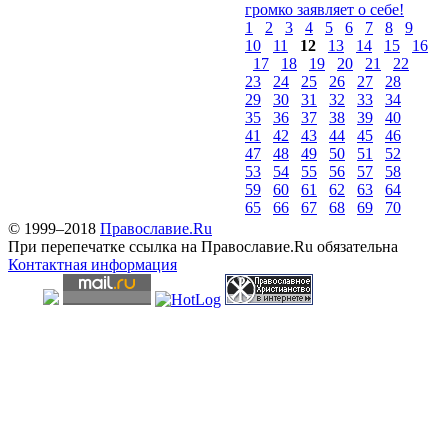
громко заявляет о себе!
1
2
3
4
5
6
7
8
9
10
11
12
13
14
15
16
17
18
19
20
21
22
23
24
25
26
27
28
29
30
31
32
33
34
35
36
37
38
39
40
41
42
43
44
45
46
47
48
49
50
51
52
53
54
55
56
57
58
59
60
61
62
63
64
65
66
67
68
69
70
© 1999–2018
Православие.Ru
При перепечатке ссылка на Православие.Ru обязательна
Контактная информация