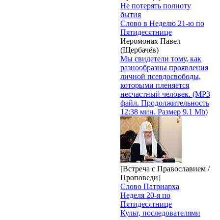
Не потерять полноту
бытия
Слово в Неделю 21-ю по
Пятидесятнице
Иеромонах Павел
(Щербачёв)
Мы свидетели тому, как
разнообразны проявления
личной псевдосвободы,
которыми пленяется
несчастный человек. (MP3
файл. Продолжительность
12:38 мин. Размер 9.1 Mb)
[Встреча с Православием /
Проповеди]
Слово Патриарха
Неделя 20-я по
Пятидесятнице
Культ, последователями