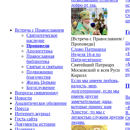
добро от зла.
ос
р
От
ш
Встреча с Православием
Г
Святоотеческое
[Встреча с Православием /
наследие
Ц
Проповеди]
Проповеди
ру
Слово Патриарха
Апологетика
«
Неделя 16-я по
Православная
н
Пятидесятнице
библиотека
«
Святейший Патриарх
Святые и святыни
ос
Московский и всея Руси
Подвижники
р
Кирилл
благочестия
Если мы имеем любовь,
Жизнь Церкви
П
радость, мир,
Богослужение
долготерпение, если мы
Вопросы священнику
имеем другие
В
Новости
замечательные дары,
но
Аналитическое обозрение
которые принес нам
«
Пресса
Христос, то мы с
В.
Интернет-журнал
легкостью служим другим
О
Гость сайта
людям.
ко
Документы истории
гр
Полемика