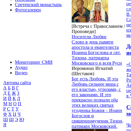
це
Сретенский монастырь
с
Фотогалереи
В.
С
не
[Встреча с Православием /
из
Проповеди]
м
Носители Любви
Слово в день памяти
Д
апостола и евангелиста
и
Иоанна Богослова и свт.
Тихона, патриарха
Мониторинг СМИ
Московского и всея Руси
«О
Аудио
Иеромонах Игнатий
жи
Видео
(Шестаков)
Т
Бог есть Любовь. И эта
Р
Авторы сайта
Любовь сильнее мира с
Ан
А
Б
В
Г
его властью, угрозами, с
це
Д
Е
Ж
З
его законами. И это
в 
И
Й
К
Л
прекрасно познали оба
М
Н
О
П
этих великих святых
С
Р
С
Т
У
угодника Божия – Иоанн
м
Ф
Х
Ц
Ч
Богослов и
Ш
Щ
Э
Ю
священномученик Тихон,
Я
Че
патриарх Московский.
пу