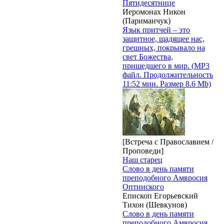
Пятидесятнице
Иеромонах Никон
(Париманчук)
Язык притчей – это
защитное, щадящее нас,
грешных, покрывало на
свет Божества,
пришедшего в мир. (MP3
файл. Продолжительность
11:52 мин. Размер 8.6 Mb)
[Встреча с Православием /
Проповеди]
Наш старец
Слово в день памяти
преподобного Амвросия
Оптинского
Епископ Егорьевский
Тихон (Шевкунов)
Слово в день памяти
преподобного Амвросия