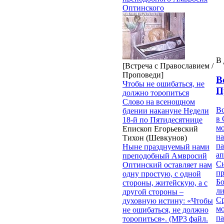
Оптинского
В 
[Встреча с Православием /
Проповеди]
В
Чтобы не ошибаться, не
П
должно торопиться
Слово на всенощном
В
бдении накануне Недели
в 
18-й по Пятидесятнице
м
Епископ Егорьевский
на
Тихон (Шевкунов)
па
Ныне празднуемый нами
ап
преподобный Амвросий
Си
Оптинский оставляет нам
пр
одну простую, с одной
Бо
стороны, житейскую, а с
ли
другой стороны –
С
духовную истину: «Чтобы
мо
не ошибаться, не должно
па
торопиться». (MP3 файл.