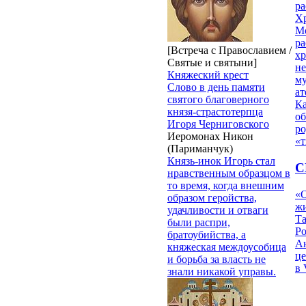
ра
Х
М
ра
[Встреча с Православием /
х
Святые и святыни]
н
Княжеский крест
му
Слово в день памяти
ат
святого благоверного
К
князя-страстотерпца
об
Игоря Черниговского
ро
Иеромонах Никон
«т
(Париманчук)
Князь-инок Игорь стал
С
нравственным образцом в
то время, когда внешним
«О
образом геройства,
жи
удачливости и отваги
Т
были распри,
Р
братоубийства, а
Ан
княжеская междоусобица
це
и борьба за власть не
в 
знали никакой управы.