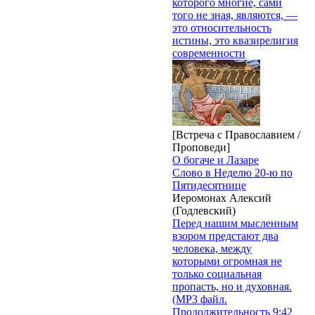
которого многие, сами
того не зная, являются, —
это относительность
истины, это квазирелигия
современности
[Встреча с Православием /
Проповеди]
О богаче и Лазаре
Слово в Неделю 20-ю по
Пятидесятнице
Иеромонах Алексий
(Годлевский)
Перед нашим мысленным
взором предстают два
человека, между
которыми огромная не
только социальная
пропасть, но и духовная.
(MP3 файл.
Продолжительность 9:42