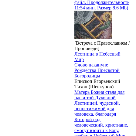
файл. Продолжительность
11:54 мин. Размер 8.6 Mb)
[Встреча с Православием /
Проповеди]
Лестница в Небесный
Мир
Слово накануне
Рождества Пресвятой
Богородицы
Епископ Егорьевский
Тихон (Шевкунов)
Матерь Божия стала для
нас и той Духовной
Лестницей, чудесной,
непостижимой для
человека, благодаря
Которой род
человеческий, христиане,
смогут взойти к Богу,
взойти в Небесный Мир.