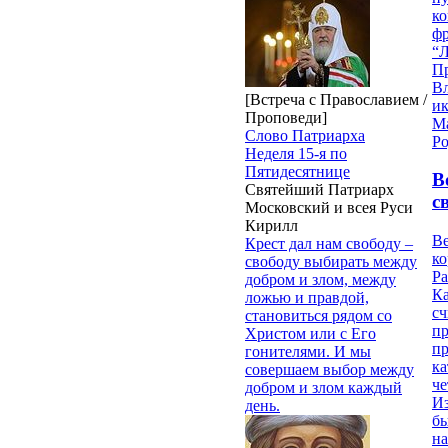
к
ф
“Л
П
В
[Встреча с Православием /
и
Проповеди]
М
Слово Патриарха
Ро
Неделя 15-я по
Пятидесятнице
В
Святейший Патриарх
с
Московский и всея Руси
Кирилл
Ве
Крест дал нам свободу –
к
свободу выбирать между
Ра
добром и злом, между
Ка
ложью и правдой,
сч
становиться рядом со
п
Христом или с Его
п
гонителями. И мы
ка
совершаем выбор между
ч
добром и злом каждый
Из
день.
бы
на