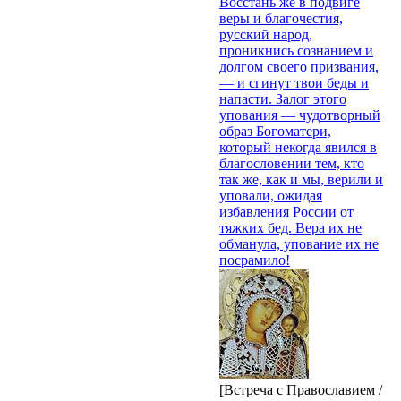
Восстань же в подвиге
веры и благочестия,
русский народ,
проникнись сознанием и
долгом своего призвания,
— и сгинут твои беды и
напасти. Залог этого
упования — чудотворный
образ Богоматери,
который некогда явился в
благословении тем, кто
так же, как и мы, верили и
уповали, ожидая
избавления России от
тяжких бед. Вера их не
обманула, упование их не
посрамило!
[Встреча с Православием /