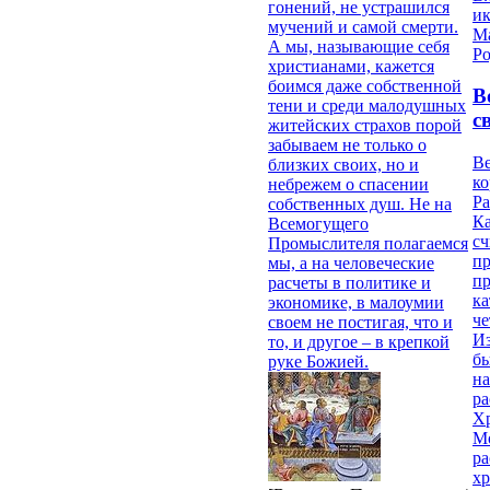
гонений, не устрашился
и
мучений и самой смерти.
М
А мы, называющие себя
Ро
христианами, кажется
боимся даже собственной
В
тени и среди малодушных
с
житейских страхов порой
забываем не только о
Ве
близких своих, но и
к
небрежем о спасении
Ра
собственных душ. Не на
Ка
Всемогущего
сч
Промыслителя полагаемся
п
мы, а на человеческие
п
расчеты в политике и
ка
экономике, в малоумии
ч
своем не постигая, что и
Из
то, и другое – в крепкой
бы
руке Божией.
на
ра
Х
М
ра
х