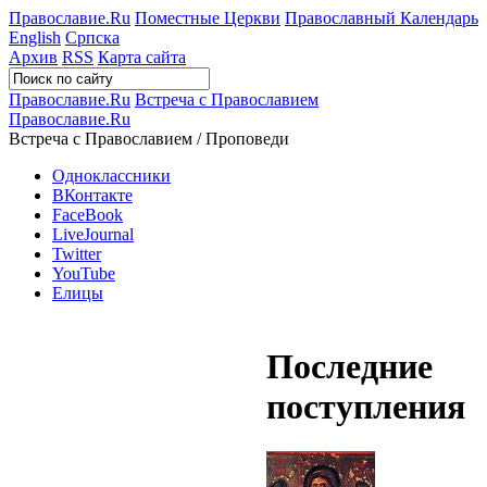
Православие.Ru
Поместные Церкви
Православный Календарь
English
Српска
Архив
RSS
Карта сайта
Православие.Ru
Встреча с Православием
Православие.Ru
Встреча с Православием / Проповеди
Одноклассники
ВКонтакте
FaceBook
LiveJournal
Twitter
YouTube
Елицы
Последние
поступления