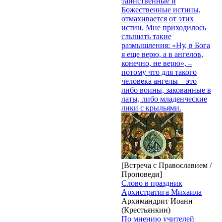
таинственные и
Божественные истины,
отмахивается от этих
истин. Мне приходилось
слышать такие
размышления: «Ну, в Бога
я еще верю, а в ангелов,
конечно, не верю», –
потому что для такого
человека ангелы – это
либо воины, закованные в
латы, либо младенческие
лики с крыльями.
[Встреча с Православием /
Проповеди]
Слово в праздник
Архистратига Михаила
Архимандрит Иоанн
(Крестьянкин)
По мнению учителей