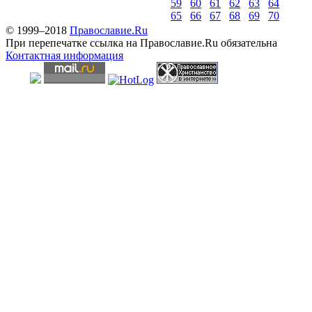
59
60
61
62
63
64
65
66
67
68
69
70
© 1999–2018
Православие.Ru
При перепечатке ссылка на Православие.Ru обязательна
Контактная информация