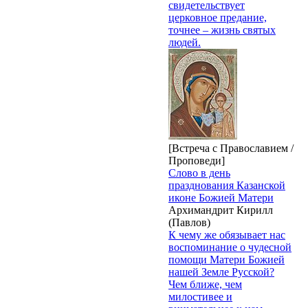
свидетельствует
церковное предание,
точнее – жизнь святых
людей.
[Встреча с Православием /
Проповеди]
Слово в день
празднования Казанской
иконе Божией Матери
Архимандрит Кирилл
(Павлов)
К чему же обязывает нас
воспоминание о чудесной
помощи Матери Божией
нашей Земле Русской?
Чем ближе, чем
милостивее и