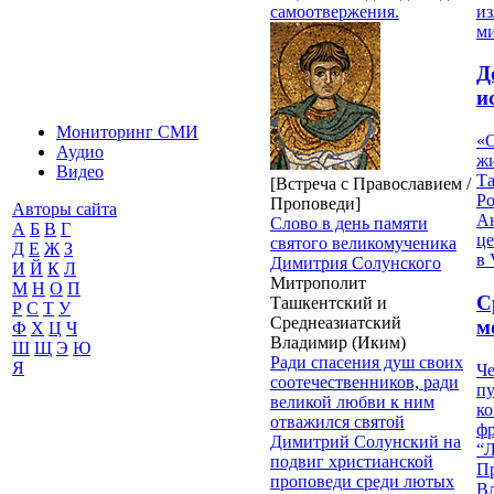
из
самоотвержения.
м
Д
и
Мониторинг СМИ
«О
Аудио
жи
Видео
Т
[Встреча с Православием /
Р
Проповеди]
Авторы сайта
Ан
Слово в день памяти
А
Б
В
Г
це
святого великомученика
Д
Е
Ж
З
в 
Димитрия Солунского
И
Й
К
Л
Митрополит
М
Н
О
П
С
Ташкентский и
Р
С
Т
У
Среднеазиатский
м
Ф
Х
Ц
Ч
Владимир (Иким)
Ш
Щ
Э
Ю
Ради спасения душ своих
Я
Че
соотечественников, ради
пу
великой любви к ним
к
отважился святой
ф
Димитрий Солунский на
“Л
подвиг христианской
П
проповеди среди лютых
В