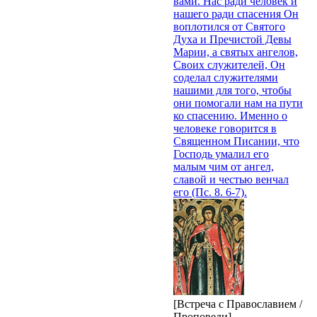
вами. Нас ради человек и
нашего ради спасения Он
воплотился от Святого
Духа и Пречистой Девы
Марии, а святых ангелов,
Своих служителей, Он
соделал служителями
нашими для того, чтобы
они помогали нам на пути
ко спасению. Именно о
человеке говорится в
Священном Писании, что
Господь умалил его
малым чим от ангел,
славой и честью венчал
его (Пс. 8. 6-7).
[Встреча с Православием /
Проповеди]