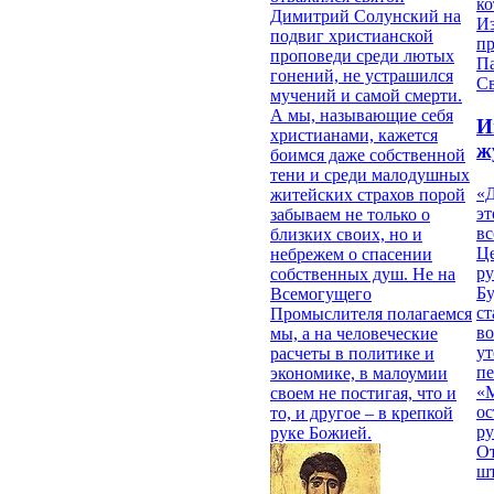
ко
Димитрий Солунский на
И
подвиг христианской
п
проповеди среди лютых
П
гонений, не устрашился
Св
мучений и самой смерти.
А мы, называющие себя
И
христианами, кажется
ж
боимся даже собственной
тени и среди малодушных
«Д
житейских страхов порой
эт
забываем не только о
вс
близких своих, но и
Ц
небрежем о спасении
ру
собственных душ. Не на
Б
Всемогущего
ст
Промыслителя полагаемся
в
мы, а на человеческие
ут
расчеты в политике и
п
экономике, в малоумии
«
своем не постигая, что и
ос
то, и другое – в крепкой
р
руке Божией.
От
ш