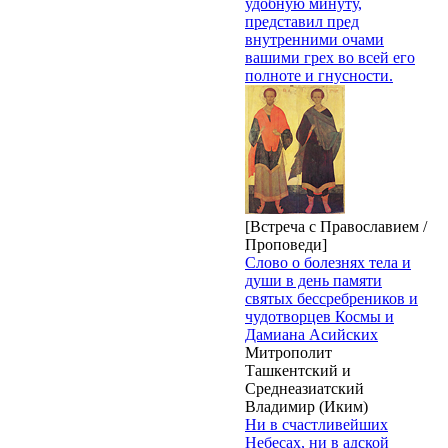
удобную минуту,
представил пред
внутренними очами
вашими грех во всей его
полноте и гнусности.
[Встреча с Православием /
Проповеди]
Слово о болезнях тела и
души в день памяти
святых бессребреников и
чудотворцев Космы и
Дамиана Асийских
Митрополит
Ташкентский и
Среднеазиатский
Владимир (Иким)
Ни в счастливейших
Небесах, ни в адской