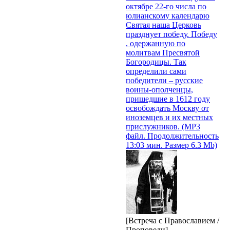
октябре 22-го числа по
юлианскому календарю
Святая наша Церковь
празднует победу. Победу
, одержанную по
молитвам Пресвятой
Богородицы. Так
определили сами
победители – русские
воины-ополченцы,
пришедшие в 1612 году
освобождать Москву от
иноземцев и их местных
прислужников. (MP3
файл. Продолжительность
13:03 мин. Размер 6.3 Mb)
[Встреча с Православием /
Проповеди]