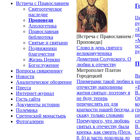
Встреча с Православием
Г
Святоотеческое
наследие
Ц
Проповеди
ру
Апологетика
«
Православная
н
[Встреча с Православием /
библиотека
«
Проповеди]
Святые и святыни
ос
Слово в день святого
Подвижники
р
великомученика
благочестия
Димитрия Солунского. О
Жизнь Церкви
П
любви к отечеству
Богослужение
Митрополит Платон
Вопросы священнику
В
Городецкий
Новости
но
Примерами такой любви к
Аналитическое обозрение
«
отечеству наполнены
Пресса
В.
жития святых; поэтому я
Интернет-журнал
О
не буду теперь
Гость сайта
ко
перечислять их для
Документы истории
гр
краткости нашей беседы, а
Полемика
це
скажу только словами
Сретенский монастырь
с
Премудрого, что любовь
Фотогалереи
В.
святых к отечеству была
С
крепка, как смерть (Песн.
не
8, 6) и часто доходила до