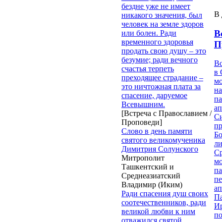
бездне уже не имеет
В 
никакого значения, был
человек на земле здоров
В
или болен. Ради
временного здоровья
П
продать свою душу – это
безумие; ради вечного
В
счастья терпеть
в 
преходящее страдание –
м
это ничтожная плата за
на
спасение, даруемое
па
Всевышним.
ап
[Встреча с Православием /
Си
Проповеди]
пр
Слово в день памяти
Бо
святого великомученика
ли
Димитрия Солунского
С
Митрополит
мо
Ташкентский и
па
Среднеазиатский
п
Владимир (Иким)
ап
Ради спасения душ своих
П
соотечественников, ради
И
великой любви к ним
п
отважился святой