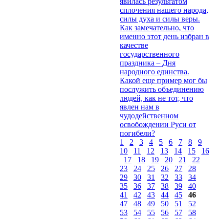
явилась результатом
сплочения нашего народа,
силы духа и силы веры.
Как замечательно, что
именно этот день избран в
качестве
государственного
праздника – Дня
народного единства.
Какой еще пример мог бы
послужить объединению
людей, как не тот, что
явлен нам в
чудодейственном
освобождении Руси от
погибели?
1
2
3
4
5
6
7
8
9
10
11
12
13
14
15
16
17
18
19
20
21
22
23
24
25
26
27
28
29
30
31
32
33
34
35
36
37
38
39
40
41
42
43
44
45
46
47
48
49
50
51
52
53
54
55
56
57
58