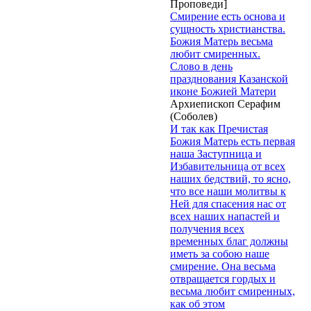
Проповеди]
Смирение есть основа и
сущность христианства.
Божия Матерь весьма
любит смиренных.
Слово в день
празднования Казанской
иконе Божией Матери
Архиепископ Серафим
(Соболев)
И так как Пречистая
Божия Матерь есть первая
наша Заступница и
Избавительница от всех
наших бедствий, то ясно,
что все наши молитвы к
Ней для спасения нас от
всех наших напастей и
получения всех
временных благ должны
иметь за собою наше
смирение. Она весьма
отвращается гордых и
весьма любит смиренных,
как об этом