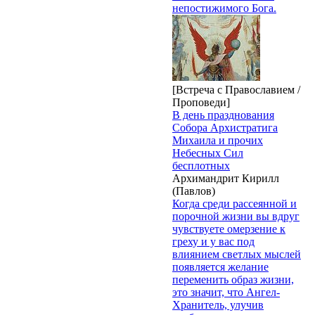
непостижимого Бога.
[Встреча с Православием /
Проповеди]
В день празднования
Собора Архистратига
Михаила и прочих
Небесных Сил
бесплотных
Архимандрит Кирилл
(Павлов)
Когда среди рассеянной и
порочной жизни вы вдруг
чувствуете омерзение к
греху и у вас под
влиянием светлых мыслей
появляется желание
переменить образ жизни,
это значит, что Ангел-
Хранитель, улучив