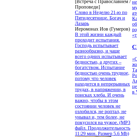
[Встреча с Православием /
н
Проповеди]
му
Слово в Неделю 21-ю по
ат
Пятидесятнице. Богач и
К
Лазарь
об
Иеромонах Иов (Гумеров)
ро
В этой жизни каждый
«т
проходит испытания.
Господь испытывает
С
разнообразно, и чаще
всего одних испытывает
«О
бедностью, а других –
жи
богатством. Испытание
Т
бедностью очень трудное,
Р
потому что человек
Ан
находится в непрерывных
це
трудах, в напряжении, в
в 
поисках хлеба. И очень
важно, чтобы в этом
состоянии человек не
озлобился, не роптал, не
унывал и, тем более, не
покусился на чужое. (MP3
файл. Продолжительность
11:29 мин. Размер 5.6 Mb)