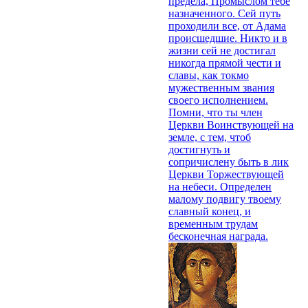
предела, Промыслом тебе
назначенного. Сей путь
проходили все, от Адама
происшедшие. Никто и в
жизни сей не достигал
никогда прямой чести и
славы, как токмо
мужественным звания
своего исполнением.
Помни, что ты член
Церкви Воинствующей на
земле, с тем, чтоб
достигнуть и
сопричислену быть в лик
Церкви Торжествующей
на небеси. Определен
малому подвигу твоему
славный конец, и
временным трудам
бесконечная награда.