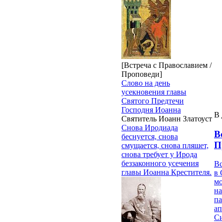
[Встреча с Православием /
Проповеди]
Слово на день
усекновения главы
Святого Предтечи
Господня Иоанна
В 
Святитель Иоанн Златоуст
Снова Иродиада
В
беснуется, снова
П
смущается, снова пляшет,
снова требует у Ирода
беззаконного усечения
В
главы Иоанна Крестителя.
в 
м
на
па
ап
Си