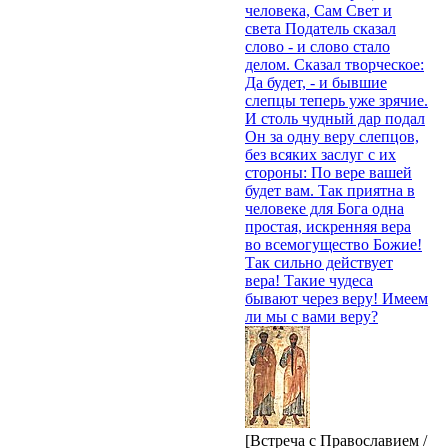
человека, Сам Свет и
света Податель сказал
слово - и слово стало
делом. Сказал творческое:
Да будет, - и бывшие
слепцы теперь уже зрячие.
И столь чудный дар подал
Он за одну веру слепцов,
без всяких заслуг с их
стороны: По вере вашей
будет вам. Так приятна в
человеке для Бога одна
простая, искренняя вера
во всемогущество Божие!
Так сильно действует
вера! Такие чудеса
бывают через веру! Имеем
ли мы с вами веру?
[Встреча с Православием /