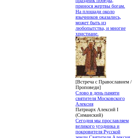
праздник победы,
принося жертвы богам.
На площади около
язычников оказались,
может быть из
любопытства, и многие
христиане.
[Встреча с Православием /
Проповеди]
Слово в день памяти
святителя Московского
Алексия
Патриарх Алексий I
(Симанский)
Сегодня мы прославляем
великого угодника и
покровителя Русской
земли Святителя Алексия,