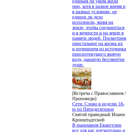
единым ли умом жили
они, хотя в разное время и
в разных условиях, не
единое ли дело
исполнили, живя на
земле, чтобы соединиться
и в вечности и на земле в
памяти людей. Посмотрим
пристальнее на жизнь их
и почерпнем из источника
приснотекущего живую
воду, дающую бессмертие
душе.
[Встреча с Православием /
Проповеди]
Сети. Слово в неделю 18-
ю по Пятидесятнице
Святой праведный Иоанн
Кронштадтский
В нынешнем Евангелии
все для нас поучительно и