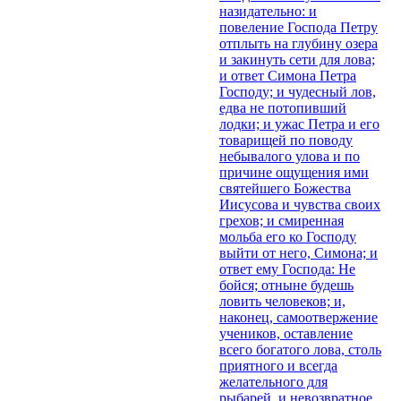
назидательно: и
повеление Господа Петру
отплыть на глубину озера
и закинуть сети для лова;
и ответ Симона Петра
Господу; и чудесный лов,
едва не потопивший
лодки; и ужас Петра и его
товарищей по поводу
небывалого улова и по
причине ощущения ими
святейшего Божества
Иисусова и чувства своих
грехов; и смиренная
мольба его ко Господу
выйти от него, Симона; и
ответ ему Господа: Не
бойся; отныне будешь
ловить человеков; и,
наконец, самоотвержение
учеников, оставление
всего богатого лова, столь
приятного и всегда
желательного для
рыбарей, и невозвратное,