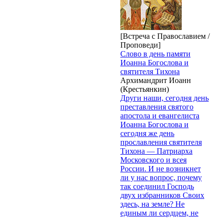
[Встреча с Православием /
Проповеди]
Слово в день памяти
Иоанна Богослова и
святителя Тихона
Архимандрит Иоанн
(Крестьянкин)
Други наши, сегодня день
преставления святого
апостола и евангелиста
Иоанна Богослова и
сегодня же день
прославления святителя
Тихона — Патриарха
Московского и всея
России. И не возникнет
ли у нас вопрос, почему
так соединил Господь
двух избранников Своих
здесь, на земле? Не
единым ли сердцем, не