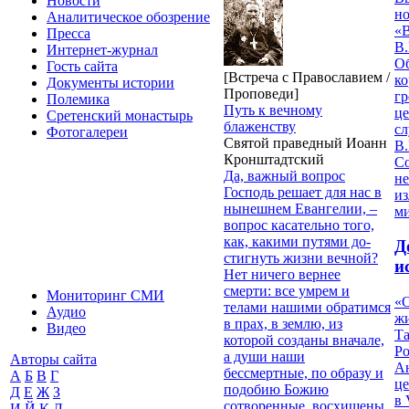
Новости
но
Аналитическое обозрение
«
Пресса
В.
Интернет-журнал
О
Гость сайта
[Встреча с Православием /
ко
Документы истории
Проповеди]
гр
Полемика
Путь к вечному
це
Сретенский монастырь
блаженству
с
Фотогалереи
Святой праведный Иоанн
В.
Кронштадтский
С
Да, важный вопрос
не
Господь решает для нас в
из
нынешнем Евангелии, –
м
вопрос касательно того,
как, какими путями до­
Д
стигнуть жизни вечной?
и
Нет ничего вернее
смерти: все умрем и
Мониторинг СМИ
«О
телами нашими обратимся
Аудио
жи
в прах, в землю, из
Видео
Т
которой созда­ны вначале,
Р
а души наши
Авторы сайта
Ан
бессмертные, по образу и
А
Б
В
Г
це
подобию Божию
Д
Е
Ж
З
в 
сотворенные, восхищены
И
Й
К
Л