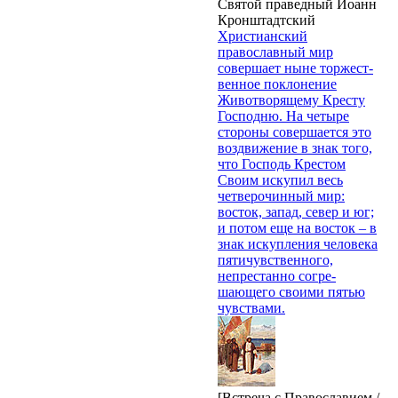
Святой праведный Иоанн
Кронштадтский
Христианский
православный мир
совершает ныне торжест­
венное поклонение
Животворящему Кресту
Господню. На четыре
стороны совершается это
воздвижение в знак то­го,
что Господь Крестом
Своим искупил весь
четверочинный мир:
восток, запад, север и юг;
и потом еще на восток – в
знак искупления человека
пятичувственного,
непрестанно согре­
шающего своими пятью
чувствами.
[Встреча с Православием /