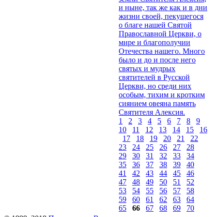
и ныне, так же как и в дни
жизни своей, пекущегося
о благе нашей Святой
Православной Церкви, о
мире и благополучии
Отечества нашего. Много
было и до и после него
святых и мудрых
святителей в Русской
Церкви, но среди них
особым, тихим и кротким
сиянием овеяна память
Святителя Алексия.
1
2
3
4
5
6
7
8
9
10
11
12
13
14
15
16
17
18
19
20
21
22
23
24
25
26
27
28
29
30
31
32
33
34
35
36
37
38
39
40
41
42
43
44
45
46
47
48
49
50
51
52
53
54
55
56
57
58
59
60
61
62
63
64
65
66
67
68
69
70