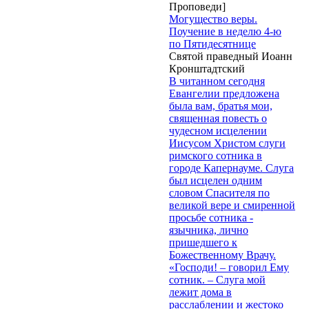
Проповеди]
Могущество веры.
Поучение в неделю 4-ю
по Пятидесятнице
Святой праведный Иоанн
Кронштадтский
В читанном сегодня
Евангелии предложена
была вам, братья мои,
священная повесть о
чудесном исцелении
Иисусом Христом слуги
римского сотника в
городе Капернауме. Слуга
был исцелен одним
словом Спасителя по
великой вере и смиренной
просьбе сотника -
язычника, лично
пришедшего к
Божественному Врачу.
«Господи! – говорил Ему
сотник. – Слуга мой
лежит дома в
расслаблении и жестоко