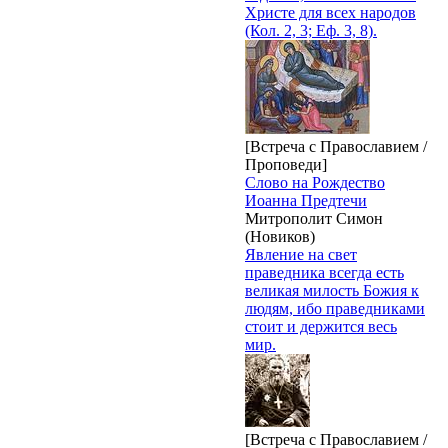
Христе для всех народов
(Кол. 2, 3; Еф. 3, 8).
[Встреча с Православием /
Проповеди]
Слово на Рождество
Иоанна Предтечи
Митрополит Симон
(Новиков)
Явление на свет
праведника всегда есть
великая милость Божия к
людям, ибо праведниками
стоит и держится весь
мир.
[Встреча с Православием /