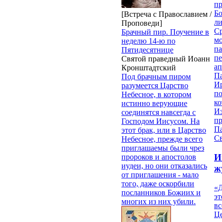
пр
Бо
[Встреча с Православием /
ли
Проповеди]
С
Брачный пир. Поучение в
мо
неделю 14-ю по
па
Пятидесятнице
п
Святой праведный Иоанн
ап
Кронштадтский
П
Под брачным пиром
И
разумеется Царство
п
Небесное, в котором
ко
истинно верующие
И
соединятся навсегда с
п
Господом Иисусом. На
П
этот брак, или в Царство
Св
Небесное, прежде всего
приглашаемы были чрез
И
пророков и апостолов
иудеи, но они отказались
ж
от приглашения - мало
того, даже оскорбили
«Д
посланников Божиих и
эт
многих из них убили.
вс
Ц