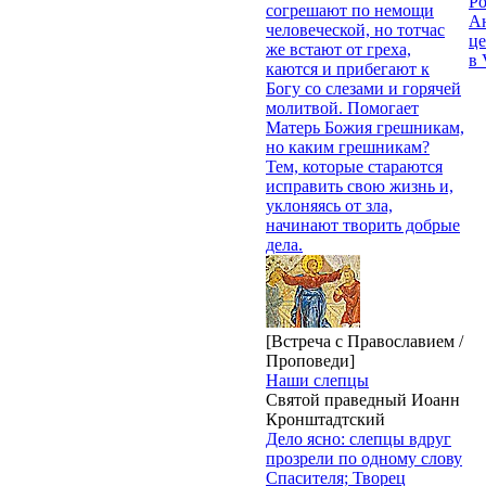
Р
согрешают по немощи
Ан
человеческой, но тотчас
це
же встают от греха,
в 
каются и прибегают к
Богу со слезами и горячей
молитвой. Помогает
Матерь Божия грешникам,
но каким грешникам?
Тем, которые стараются
исправить свою жизнь и,
уклоняясь от зла,
начинают творить добрые
дела.
[Встреча с Православием /
Проповеди]
Наши слепцы
Святой праведный Иоанн
Кронштадтский
Дело ясно: слепцы вдруг
прозрели по одному слову
Спасителя; Творец