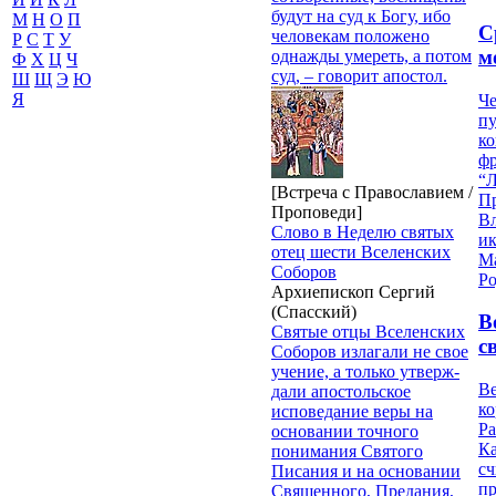
будут на суд к Богу, ибо
М
Н
О
П
С
че­ловекам положено
Р
С
Т
У
м
однажды умереть, а потом
Ф
Х
Ц
Ч
суд, – говорит апостол.
Ш
Щ
Э
Ю
Я
Че
пу
к
ф
“Л
[Встреча с Православием /
П
Проповеди]
В
Слово в Неделю святых
и
отец шести Вселенских
М
Соборов
Ро
Архиепископ Сергий
(Спасский)
В
Святые отцы Вселенских
с
Соборов из­лагали не свое
учение, а только утверж­
Ве
дали апостольское
к
исповедание веры на
Ра
основании точного
Ка
понимания Святого
сч
Писания и на основании
п
Священного, Предания,