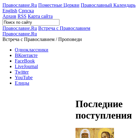
Православие.Ru
Поместные Церкви
Православный Календарь
English
Српска
Архив
RSS
Карта сайта
Православие.Ru
Встреча с Православием
Православие.Ru
Встреча с Православием / Проповеди
Одноклассники
ВКонтакте
FaceBook
LiveJournal
Twitter
YouTube
Елицы
Последние
поступления