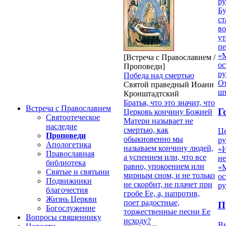
ру
Б
ст
в
ут
п
«
[Встреча с Православием /
ос
Проповеди]
р
Победа над смертью
От
Святой праведный Иоанн
ш
Кронштадтский
Братья, что это значит, что
Встреча с Православием
Г
Церковь кончину Божией
Святоотеческое
Матери называет не
наследие
смертью, как
Ц
Проповеди
обыкновенно мы
ру
Апологетика
называем кончину людей,
«
Православная
а успением или, что все
н
библиотека
равно, упокоением или
«
Святые и святыни
мирным сном, и не только
ос
Подвижники
не скорбит, не плачет при
р
благочестия
гробе Ее, а, напротив,
Жизнь Церкви
поет радостные,
П
Богослужение
торжественные песни Ее
Вопросы священнику
исходу?
В