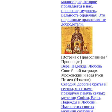
милосердие, которое
проявляется в нас,
прощение, мудрость,
цельность сердечная. Это
подлинные православные
добродетели.
[Встреча с Православием /
Проповеди]
Вера, Надежда, Любовь
Святейший патриарх
Московский и всея Руси
Пимен (Извеков)
Сегодня, дорогие братья и
сестры, мы с вами
празднуем память святых
мучениц Софии, Веры,
Надежды и Любови.
Имена этих святых
мучениц созвучны