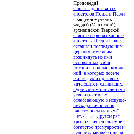
Проповеди]
Слово в день святых
апостолов Петра и Павла
Священномученик
Фаддей (Успенский),
архиепископ Тверской
Святые первоверховные
апостолы Петр и Павел
оставили последующим
церквам, имев­шим
возникнуть из ими
основанных, свои
писания, полные назида­
ний, в которых доселе
живет дух их для всех
читающих и слышащих.
Один своими писаниями
утверждает веру,
ослабевающую в искуше­
ниях, для очищения
нашего посылаемых (1
Пет. 4, 12). Другой рас­
крывает неисчерпаемое
богатство премудрости и
ведения, заклю­ченное во