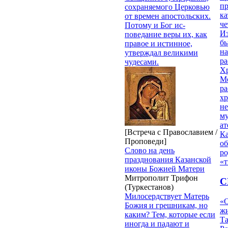
п
сохраняемого Церковью
ка
от времен апостольских.
ч
Потому и Бог ис­
Из
поведание веры их, как
бы
правое и истинное,
на
утверждал великими
ра
чудесами.
Х
М
ра
х
н
му
ат
[Встреча с Православием /
К
Проповеди]
об
Слово на день
ро
празднования Казанской
«т
иконы Божией Матери
Митрополит Трифон
С
(Туркестанов)
Милосердствует Матерь
«О
Божия и грешникам, но
жи
каким? Тем, которые если
Т
иногда и падают и