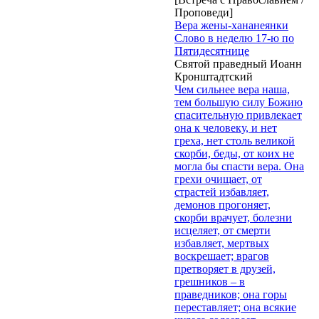
Проповеди]
Вера жены-хананеянки
Слово в неделю 17-ю по
Пятидесятнице
Святой праведный Иоанн
Кронштадтский
Чем сильнее вера наша,
тем большую силу Божию
спасительную привлекает
она к человеку, и нет
греха, нет столь великой
скорби, беды, от коих не
могла бы спасти вера. Она
грехи очищает, от
страстей избавляет,
демонов прогоняет,
скорби врачует, болезни
исцеляет, от смерти
избавляет, мертвых
воскрешает; врагов
претворяет в друзей,
грешников – в
праведников; она горы
переставляет; она всякие