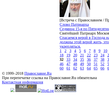
[Встреча с Православием / П
Слово Патриарха
Седмица 15-я по Пятидесятн
Святейший Патриарх Москов
Спасаемся верой в Господа 
должны этой верой жить, эт
укрепляться.
1
2
3
4
5
6
7
8
9
10
18
19
20
21
22
23
24
32
33
34
35
36
37
38
46
47
48
49
50
51
52
60
61
62
63
64
65
66
© 1999–2018
Православие.Ru
При перепечатке ссылка на Православие.Ru обязательна
Контактная информация