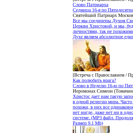
Слово Патриарха
Седмица 16-я по Пятидесятн
Святейший Патриарх Москов
Все мы соединены Духом Свя
Церкви Христовой, и мы, бу
личностями, так не похожими
Духе являем абсолютное еди
[Встреча с Православием / П
Как полюбить врага?
Слово в Неделю 16-ю по Пят
Иеромонах Симеон (Томачин
Христос дает нам такую запо
в одной религии мира. Часто 
похожи, в них все одинаковое
нет нигде, даже нет ни в одн
системе. (MP3 файл. Продолж
Размер 9.1 Mb)