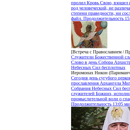
пролил Кровь Свою, взошел 
род человеческий, не различ
степени праведности, ни со
файл. Продолжительность 15:
[Встреча с Православием / П
Служители Божественной сл
Слово в день Собора Архист
Небесных Сил бесплотных
Иеромонах Никон (Париманч
Сегодня день сугубого церко
прославления Архангела Мих
Собрания Небесных Сил бес
служителей Божиих, исполни
промыслительной воли о спа
Продолжительность 13:05 мин