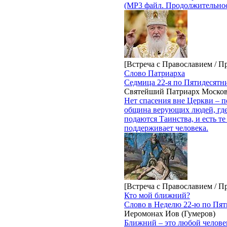
(MP3 файл. Продолжительност
[Встреча с Православием / П
Слово Патриарха
Седмица 22-я по Пятидесятн
Святейший Патриарх Москов
Нет спасения вне Церкви – п
община верующих людей, где
подаются Таинства, и есть т
поддерживает человека.
[Встреча с Православием / П
Кто мой ближний?
Слово в Неделю 22-ю по Пят
Иеромонах Иов (Гумеров)
Ближний – это любой человек