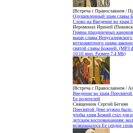
[Встреча с Православием / П
Одушевленный храм славы 
Слово на Введение во храм 
Иеромонах Ириней (Пиковск
Гимны праздничных канонов
выше славы Иерусалимского х
ветхозаветного храма законн
святой славы Божией. (MP3 
10:10 мин. Размер 7.4 Mb)
[Встреча с Православием / А
Введение во храм Пресвятой
Ее родителей
Священник Сергий Бегиян
Пресвятой Деве нужно было з
чтобы храм Божий стал для н
детским воспоминаниям: мол
возвращалось Ее сердце снова