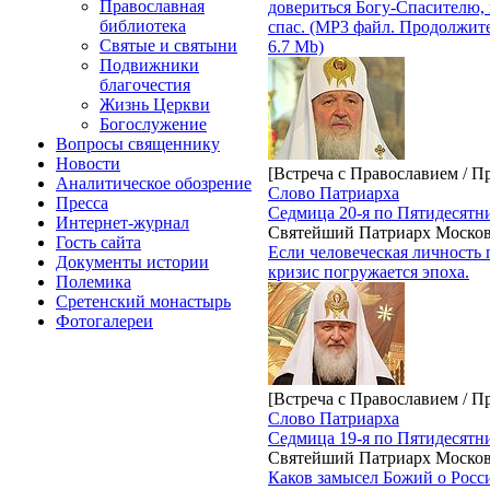
Православная
довериться Богу-Спасителю, 
библиотека
спас. (MP3 файл. Продолжите
Святые и святыни
6.7 Mb)
Подвижники
благочестия
Жизнь Церкви
Богослужение
Вопросы священнику
Новости
[Встреча с Православием / П
Аналитическое обозрение
Слово Патриарха
Пресса
Седмица 20-я по Пятидесятн
Интернет-журнал
Святейший Патриарх Москов
Гость сайта
Если человеческая личность 
Документы истории
кризис погружается эпоха.
Полемика
Сретенский монастырь
Фотогалереи
[Встреча с Православием / П
Слово Патриарха
Седмица 19-я по Пятидесятн
Святейший Патриарх Москов
Каков замысел Божий о Росси