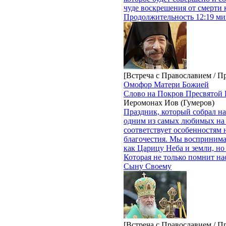
чуде воскрешения от смерти 
Продолжительность 12:19 мин
[Встреча с Православием / П
Омофор Матери Божией
Слово на Покров Пресвятой
Иеромонах Иов (Гумеров)
Праздник, который собрал нас
одним из самых любимых на 
соответствует особенностям 
благочестия. Мы воспринима
как Царицу Неба и земли, н
Которая не только помнит нас
Сыну Своему
[Встреча с Православием / П