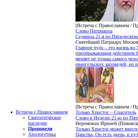
[Встреча с Православием / П
Слово Патриарха
Седмица 21-я по Пятидесятн
Святейший Патриарх Москов
Главное чудо – это жизнь во 
преображающим действием б
меняет не только самого чел
евангельских заповедей, но и 
[Встреча с Православием / П
Встреча с Православием
Только Христос – Спаситель
Святоотеческое
Слово в Неделю 21-ю по Пят
наследие
Иеромонах Ириней (Пиковск
Проповеди
Только Христос может ввести
Апологетика
Царства, Он есть дверь, и пу