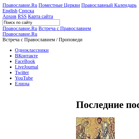
Православие.Ru
Поместные Церкви
Православный Календарь
English
Српска
Архив
RSS
Карта сайта
Православие.Ru
Встреча с Православием
Православие.Ru
Встреча с Православием / Проповеди
Одноклассники
ВКонтакте
FaceBook
LiveJournal
Twitter
YouTube
Елицы
Последние по