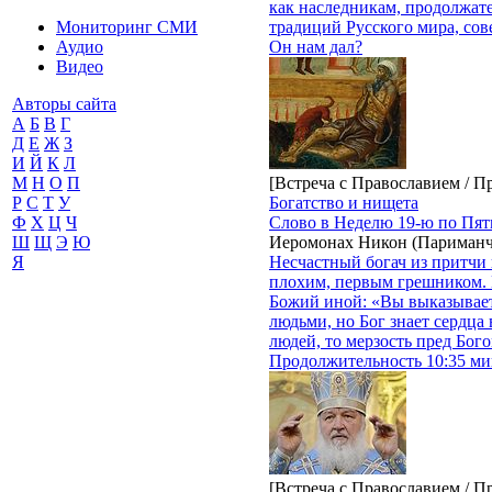
как наследникам, продолжат
традиций Русского мира, сов
Мониторинг СМИ
Он нам дал?
Аудио
Видео
Авторы сайта
А
Б
В
Г
Д
Е
Ж
З
И
Й
К
Л
[Встреча с Православием / П
М
Н
О
П
Богатство и нищета
Р
С
Т
У
Слово в Неделю 19-ю по Пят
Ф
Х
Ц
Ч
Иеромонах Никон (Париманч
Ш
Щ
Э
Ю
Несчастный богач из притчи 
Я
плохим, первым грешником. Н
Божий иной: «Вы выказывает
людьми, но Бог знает сердца 
людей, то мерзость пред Бог
Продолжительность 10:35 мин
[Встреча с Православием / П