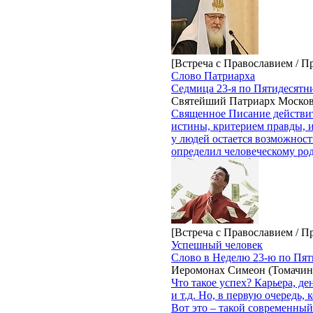
[Встреча с Православием / П
Слово Патриарха
Седмица 23-я по Пятидесятн
Святейший Патриарх Москов
Священное Писание действит
истины, критерием правды, и
у людей остается возможност
определил человеческому род
[Встреча с Православием / П
Успешный человек
Слово в Неделю 23-ю по Пят
Иеромонах Симеон (Томачин
Что такое успех? Карьера, ден
и т.д. Но, в первую очередь,
Вот это – такой современный