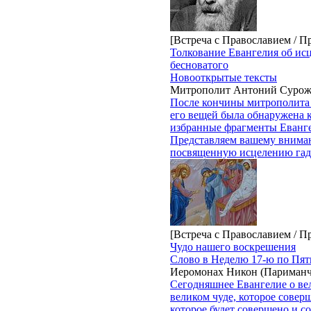
[Встреча с Православием / П
Толкование Евангелия об ис
бесноватого
Новооткрытые тексты
Митрополит Антоний Суро
После кончины митрополита
его вещей была обнаружена к
избранные фрагменты Еванге
Представляем вашему вниман
посвященную исцелению гада
[Встреча с Православием / П
Чудо нашего воскрешения
Слово в Неделю 17-ю по Пят
Иеромонах Никон (Париманч
Сегодняшнее Евангелие о ве
великом чуде, которое соверш
которое будет совершено и с