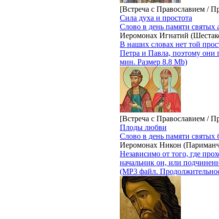
[Встреча с Православием / П
Сила духа и простота
Слово в день памяти святых 
Иеромонах Игнатий (Шестак
В наших словах нет той прос
Петра и Павла, поэтому они
мин. Размер 8.8 Mb)
[Встреча с Православием / П
Плоды любви
Слово в день памяти святых
Иеромонах Никон (Париманч
Независимо от того, где про
начальник он, или подчиненн
(MP3 файл. Продолжительност