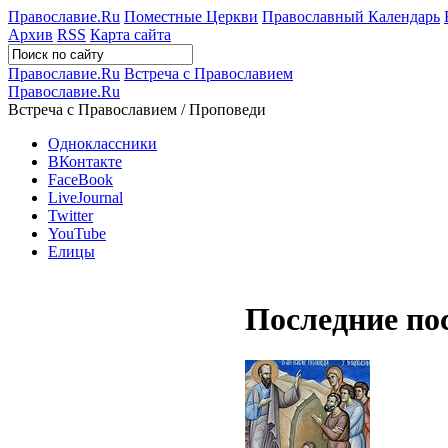
Православие.Ru
Поместные Церкви
Православный Календарь
Архив
RSS
Карта сайта
Православие.Ru
Встреча с Православием
Православие.Ru
Встреча с Православием / Проповеди
Одноклассники
ВКонтакте
FaceBook
LiveJournal
Twitter
YouTube
Елицы
Последние по