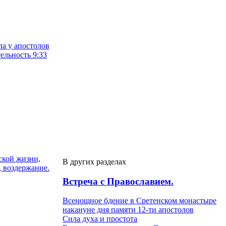
ла у апостолов
ельность 9:33
ской жизни,
В других разделах
, воздержание.
Встреча с Православием.
Всенощное бдение в Сретенском монастыре
накануне дня памяти 12-ти апостолов
Сила духа и простота