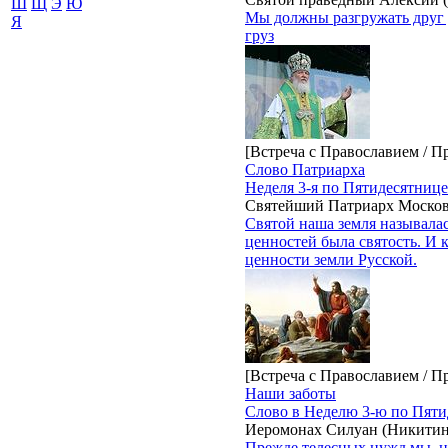
Ш
Щ
Э
Ю
Мы должны разгружать друг др
Я
груз
[Встреча с Православием / П
Слово Патриарха
Неделя 3-я по Пятидесятнице
Святейший Патриарх Москов
Святой наша земля называла
ценностей была святость. И 
ценности земли Русской.
[Встреча с Православием / П
Наши заботы
Слово в Неделю 3-ю по Пяти
Иеромонах Силуан (Никитин
Прежде телесных нужд мы, н