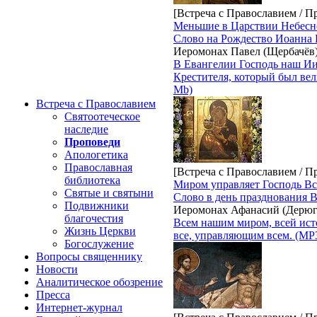
[Встреча с Православием / П
Меньшие в Царствии Небес
Слово на Рождество Иоанна
Иеромонах Павел (Щербачёв
В Евангелии Господь наш Ии
Крестителя, который был вел
Mb)
Встреча с Православием
Святоотеческое
наследие
Проповеди
Апологетика
Православная
[Встреча с Православием / П
библиотека
Миром управляет Господь В
Святые и святыни
Слово в день празднования
Подвижники
Иеромонах Афанасий (Дерюг
благочестия
Всем нашим миром, всей ист
Жизнь Церкви
все, управляющим всем. (MP3
Богослужение
Вопросы священнику
Новости
Аналитическое обозрение
Пресса
Интернет-журнал