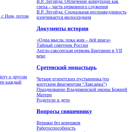
В.Р. Легойда: Обличение коррупции как
греха – часть церковного служения
В.Р. Легойда: Социальная несправедливость
у с Ним, потом
излечивается милосердием
Документы истории
«Одна мысль: пока жив – бей врага»
Тайный советник России
Англо-саксонская церковь Британии в VII
веке
Сретенский монастырь
боту о другом
Четыре египетских пустынника (по
жен каждый
коптским фрагментам “Лавсаика”)
Празднование Владимирской иконы Божией
Матери
Родители и дети
Вопросы священнику
Вершки без корешков
Работоспособность