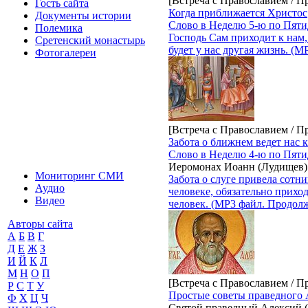
[Встреча с Православием / П
Гость сайта
Когда приближается Христос
Документы истории
Слово в Неделю 5-ю по Пяти
Полемика
Господь Сам приходит к нам, 
Сретенский монастырь
будет у нас другая жизнь. (
Фотогалереи
[Встреча с Православием / П
Забота о ближнем ведет нас к
Слово в Неделю 4-ю по Пяти
Иеромонах Иоанн (Лудищев)
Мониторинг СМИ
Забота о слуге привела сотни
Аудио
человеке, обязательно прих
Видео
человек. (MP3 файл. Продолж
Авторы сайта
А
Б
В
Г
Д
Е
Ж
З
И
Й
К
Л
М
Н
О
П
[Встреча с Православием / П
Р
С
Т
У
Простые советы праведного 
Ф
Х
Ц
Ч
Святой праведный Алексий 