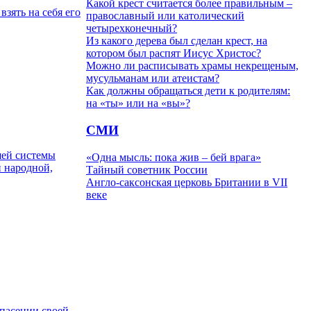
Какой крест считается более правильным –
взять на себя его
православный или католический
четырехконечный?
Из какого дерева был сделан крест, на
котором был распят Иисус Христос?
Можно ли расписывать храмы некрещеным,
мусульманам или атеистам?
Как должны обращаться дети к родителям:
на «ты» или на «вы»?
СМИ
шей системы
«Одна мысль: пока жив – бей врага»
и народной,
Тайный советник России
Англо-саксонская церковь Британии в VII
веке
пасении своей