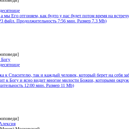
роповеди]
десятнице
а мы Его отгоняем, как будто у нас будет потом время на встреч
MP3 файл. Продолжительность 7:56 мин. Размер 7.3 Mb)
роповеди]
 Богу
десятнице
ка к Спасителю, так и каждый человек, который берет на себя за
одит к Богу и ясно видит многие милости Божии, которыми окру
ительность 12:00 мин. Размер 11 Mb)
роповеди]
Алексия
(Мечев) Московский