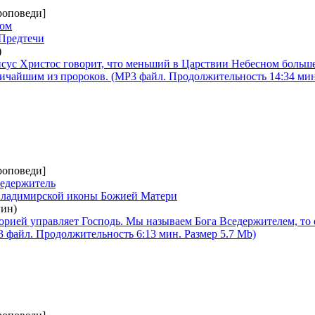
роповеди]
ном
 Предтечи
)
сус Христос говорит, что меньший в Царствии Небесном больш
ичайшим из пророков. (MP3 файл. Продолжительность 14:34 мин
роповеди]
седержитель
 Владимирской иконы Божией Матери
ин)
орией управляет Господь. Мы называем Бога Вседержителем, то
 файл. Продолжительность 6:13 мин. Размер 5.7 Mb)