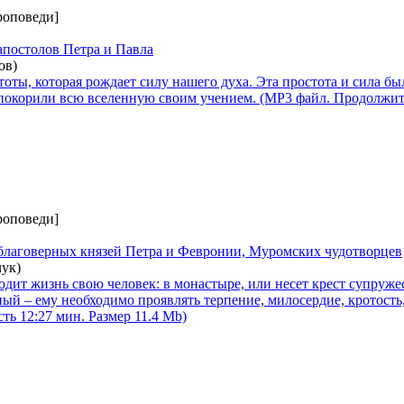
роповеди]
апостолов Петра и Павла
ов)
тоты, которая рождает силу нашего духа. Эта простота и сила бы
 покорили всю вселенную своим учением. (MP3 файл. Продолжит
роповеди]
 благоверных князей Петра и Февронии, Муромских чудотворцев
ук)
ходит жизнь свою человек: в монастыре, или несет крест супруже
ый – ему необходимо проявлять терпение, милосердие, кротость
ь 12:27 мин. Размер 11.4 Mb)