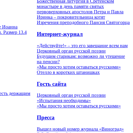
Божественная литургия в Сретенском
монастыре в день памяти святых
первоверховных апостолов Петра и Павла
Иринка – покровительница котят
Изречения преподобного Паисия Святогорца
е Иоанна
. Размер 13.4
Интернет-журнал
«Действуйте!» – это его завещание всем нам
Церковный орган русской поэзии
Будущим старикам: возможно ли утешение
на пенсии?
«Мы просто хотим оставаться русскими»
Отелло в коротких штанишках
Гость сайта
 есть держащим
Церковный орган русской поэзии
«Испытания необходимы»
«Мы просто хотим оставаться русскими»
Пресса
Вышел новый номер журнала «Виноград»