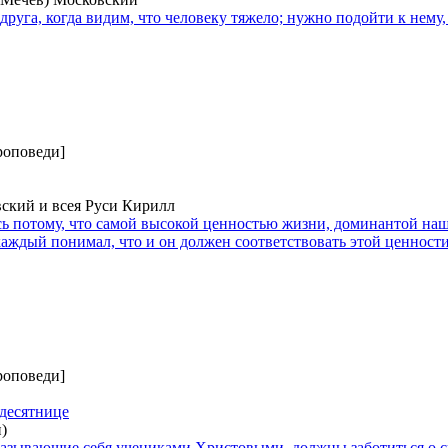
уга, когда видим, что человеку тяжело; нужно подойти к нему, 
роповеди]
ский и всея Руси Кирилл
сь потому, что самой высокой ценностью жизни, доминантой на
каждый понимал, что и он должен соответствовать этой ценност
роповеди]
десятнице
)
азывающие себя учениками Христовыми, должны заботиться о с