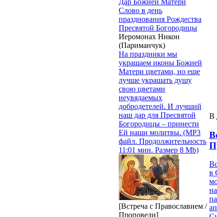
Дар Божией Матери
Слово в день
празднования Рождества
Пресвятой Богородицы
Иеромонах Никон
(Париманчук)
На праздники мы
украшаем иконы Божией
Матери цветами, но еще
лучше украшать душу
свою цветами
неувядаемых
добродетелей. И лучший
наш дар для Пресвятой
В 
Богородицы – принести
Ей наши молитвы. (MP3
В
файл. Продолжительность
П
11:01 мин. Размер 8 Mb)
В
в 
м
на
па
[Встреча с Православием /
ап
Проповеди]
Си