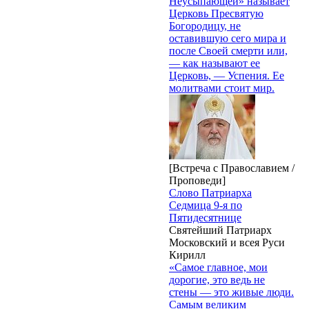
Неусыпающей» называет
Церковь Пресвятую
Богородицу, не
оставившую сего мира и
после Своей смерти или,
— как называют ее
Церковь, — Успения. Ее
молитвами стоит мир.
[Встреча с Православием /
Проповеди]
Слово Патриарха
Седмица 9-я по
Пятидесятнице
Святейший Патриарх
Московский и всея Руси
Кирилл
«Самое главное, мои
дорогие, это ведь не
стены — это живые люди.
Самым великим