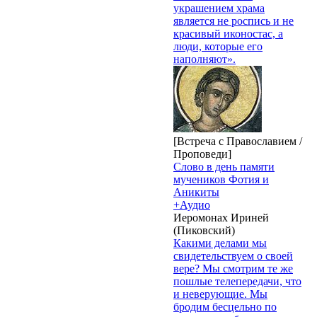
украшением храма
является не роспись и не
красивый иконостас, а
люди, которые его
наполняют».
[Встреча с Православием /
Проповеди]
Слово в день памяти
мучеников Фотия и
Аникиты
+Аудио
Иеромонах Ириней
(Пиковский)
Какими делами мы
свидетельствуем о своей
вере? Мы смотрим те же
пошлые телепередачи, что
и неверующие. Мы
бродим бесцельно по