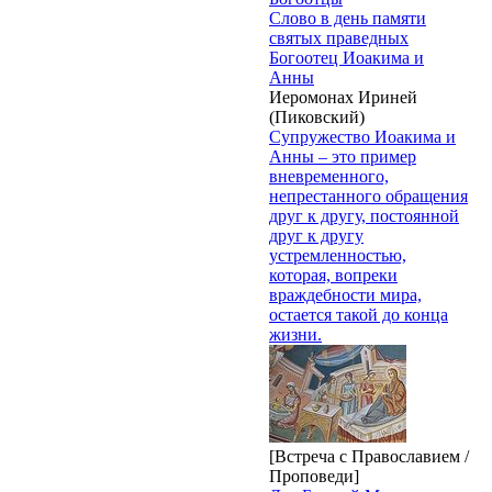
Слово в день памяти
святых праведных
Богоотец Иоакима и
Анны
Иеромонах Ириней
(Пиковский)
Супружество Иоакима и
Анны – это пример
вневременного,
непрестанного обращения
друг к другу, постоянной
друг к другу
устремленностью,
которая, вопреки
враждебности мира,
остается такой до конца
жизни.
[Встреча с Православием /
Проповеди]