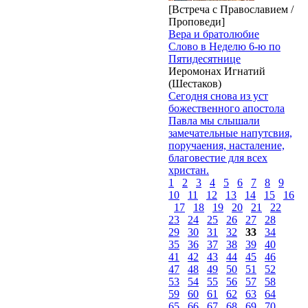
[Встреча с Православием /
Проповеди]
Вера и братолюбие
Слово в Неделю 6-ю по
Пятидесятнице
Иеромонах Игнатий
(Шестаков)
Сегодня снова из уст
божественного апостола
Павла мы слышали
замечательные напутсвия,
поручаения, насталение,
благовестие для всех
христан.
1
2
3
4
5
6
7
8
9
10
11
12
13
14
15
16
17
18
19
20
21
22
23
24
25
26
27
28
29
30
31
32
33
34
35
36
37
38
39
40
41
42
43
44
45
46
47
48
49
50
51
52
53
54
55
56
57
58
59
60
61
62
63
64
65
66
67
68
69
70