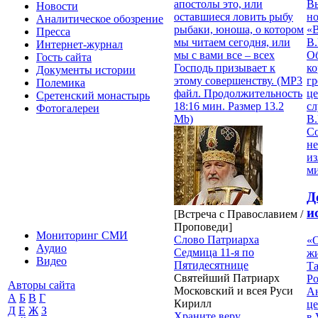
В
апостолы это, или
Новости
но
оставшиеся ловить рыбу
Аналитическое обозрение
«
рыбаки, юноша, о котором
Пресса
В.
мы читаем сегодня, или
Интернет-журнал
О
мы с вами все – всех
Гость сайта
ко
Господь призывает к
Документы истории
гр
этому совершенству. (MP3
Полемика
це
файл. Продолжительность
Сретенский монастырь
с
18:16 мин. Размер 13.2
Фотогалереи
В.
Mb)
С
не
из
м
Д
и
[Встреча с Православием /
Проповеди]
Мониторинг СМИ
Слово Патриарха
«О
Аудио
Седмица 11-я по
жи
Видео
Пятидесятнице
Т
Святейший Патриарх
Р
Авторы сайта
Московский и всея Руси
Ан
А
Б
В
Г
Кирилл
це
Д
Е
Ж
З
Храните веру
в 