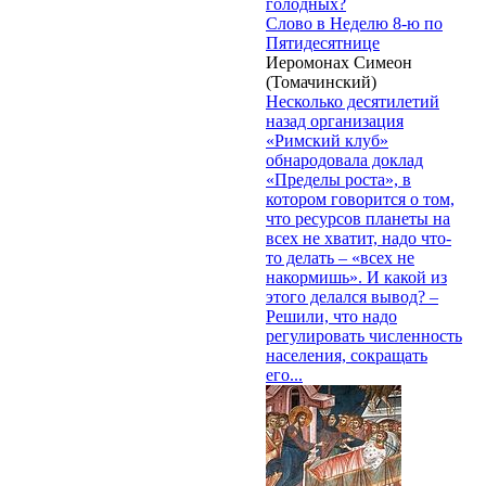
голодных?
Слово в Неделю 8-ю по
Пятидесятнице
Иеромонах Симеон
(Томачинский)
Несколько десятилетий
назад организация
«Римский клуб»
обнародовала доклад
«Пределы роста», в
котором говорится о том,
что ресурсов планеты на
всех не хватит, надо что-
то делать – «всех не
накормишь». И какой из
этого делался вывод? –
Решили, что надо
регулировать численность
населения, сокращать
его...