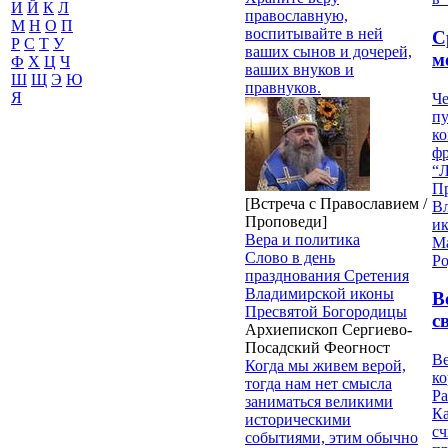
И
Й
К
Л
православную,
М
Н
О
П
воспитывайте в ней
С
Р
С
Т
У
ваших сынов и дочерей,
м
Ф
Х
Ц
Ч
ваших внуков и
Ш
Щ
Э
Ю
правнуков.
Я
Че
пу
к
ф
“Л
П
[Встреча с Православием /
В
Проповеди]
и
Вера и политика
М
Слово в день
Ро
празднования Сретения
Владимирской иконы
В
Пресвятой Богородицы
с
Архиепископ Сергиево-
Посадский Феогност
Ве
Когда мы живем верой,
к
тогда нам нет смысла
Ра
заниматься великими
Ка
историческими
сч
событиями, этим обычно