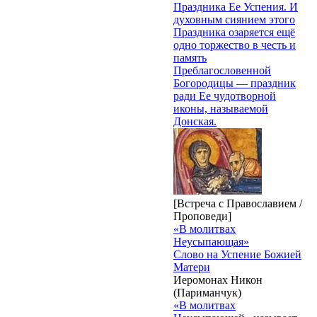
Праздника Ее Успения. И
духовным сиянием этого
Праздника озаряется ещё
одно торжество в честь и
память
Преблагословенной
Богородицы — праздник
ради Ее чудотворной
иконы, называемой
Донская.
[Встреча с Православием /
Проповеди]
«В молитвах
Неусыпающая»
Слово на Успение Божией
Матери
Иеромонах Никон
(Париманчук)
«В молитвах