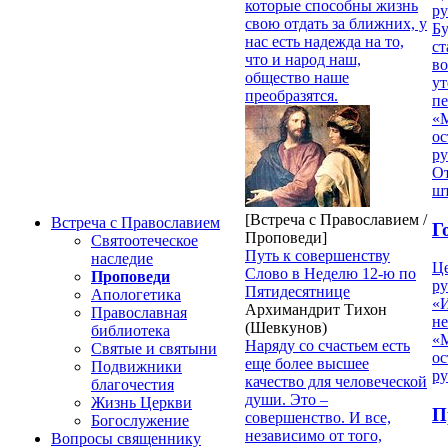
которые способны жизнь
ру
свою отдать за ближних, у
Б
нас есть надежда на то,
ст
что и народ наш,
в
общество наше
ут
преобразятся.
п
«
ос
р
От
ш
[Встреча с Православием /
Встреча с Православием
Г
Проповеди]
Святоотеческое
Путь к совершенству
наследие
Ц
Слово в Неделю 12-ю по
Проповеди
ру
Пятидесятнице
Апологетика
«
Архимандрит Тихон
Православная
н
(Шевкунов)
библиотека
«
Наряду со счастьем есть
Святые и святыни
ос
еще более высшее
Подвижники
р
качество для человеческой
благочестия
души. Это –
Жизнь Церкви
П
совершенство. И все,
Богослужение
независимо от того,
Вопросы священнику