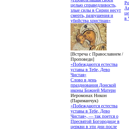
Р
целью справедливость,
Ан
злые силы в Сирии несут
це
смерть, разрушения и
в 
убийства христиан»
[Встреча с Православием /
Проповеди]
«Побеждаются естества
уставы в Тебе, Дево
Чистая»
Слово в день
празднования Донской
иконы Божией Матери
Иеромонах Никон
(Париманчук)
«Побеждаются естества
уставы в Тебе, Дево
Чистая», — так поется о
Пресвятой Богородице в
церкви в эти дни после