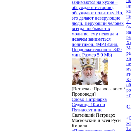
п
занимаются на кухне –
п
обсуждают историю,
ка
обсуждают политику. Но,
ч
это делают неверующие
Из
люди. Верующий человек
бы
всегда пребывает в
на
молитве, ему некогда и
ра
незачем заниматься
Х
политикой. (MP3 файл.
М
Продолжительность 8:09
ра
мин. Размер 5.9 Mb)
х
н
му
ат
К
об
[Встреча с Православием /
ро
Проповеди]
«т
Слово Патриарха
Седмица 10-я по
С
Пятидесятнице
Святейший Патриарх
«О
Московский и всея Руси
жи
Кирилл
Т
«Провозглашая своей