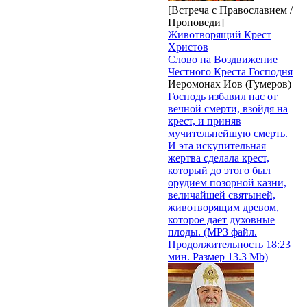
[Встреча с Православием /
Проповеди]
Животворящий Крест
Христов
Слово на Воздвижение
Честного Креста Господня
Иеромонах Иов (Гумеров)
Господь избавил нас от
вечной смерти, взойдя на
крест, и приняв
мучительнейшую смерть.
И эта искупительная
жертва сделала крест,
который до этого был
орудием позорной казни,
величайшей святыней,
животворящим древом,
которое дает духовные
плоды. (MP3 файл.
Продолжительность 18:23
мин. Размер 13.3 Mb)