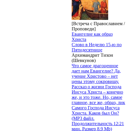
[Встреча с Православием /
Проповеди]
Евангелие как образ
Христа
Слово в Неделю 15-ю по
Пятидесятнице
Архимандрит Тихон
(Шевкунов)
Что самое драгоценное
дает нам Евангелие? Да,
учение Христово – нет
цены этому сокровищу.
Рассказ о жизни Господа
Иисуса Христа – конечно
же, и это тоже. Но, самое
главное, все же, образ, лик
Самого Господа Иисуса
Христа. Каков был Он?
(MP3 файл.
Продолжительность 12:21
мин. Размер 8.9 Mb)