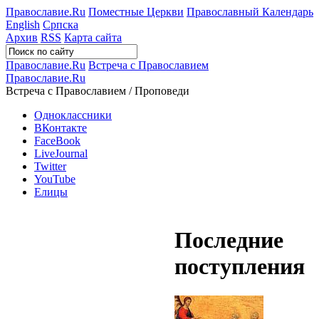
Православие.Ru
Поместные Церкви
Православный Календарь
English
Српска
Архив
RSS
Карта сайта
Православие.Ru
Встреча с Православием
Православие.Ru
Встреча с Православием / Проповеди
Одноклассники
ВКонтакте
FaceBook
LiveJournal
Twitter
YouTube
Елицы
Последние
поступления