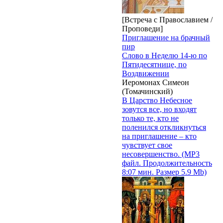
[Встреча с Православием /
Проповеди]
Приглашение на брачный
пир
Слово в Неделю 14-ю по
Пятидесятнице, по
Воздвижении
Иеромонах Симеон
(Томачинский)
В Царство Небесное
зовутся все, но входят
только те, кто не
поленился откликнуться
на приглашение – кто
чувствует свое
несовершенство. (MP3
файл. Продолжительность
8:07 мин. Размер 5.9 Mb)