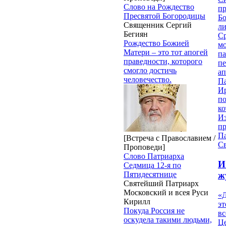
Слово на Рождество
пр
Пресвятой Богородицы
Бо
Священник Сергий
ли
Бегиян
С
Рождество Божией
мо
Матери – это тот апогей
па
праведности, которого
п
смогло достичь
ап
человечество.
П
И
п
ко
И
п
П
[Встреча с Православием /
Св
Проповеди]
Слово Патриарха
И
Седмица 12-я по
Пятидесятнице
ж
Святейший Патриарх
Московский и всея Руси
«Д
Кирилл
эт
Покуда Россия не
вс
оскудела такими людьми,
Ц