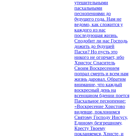
утешительными
пасхальными
песнопениями до
будущего года. Нам не
ведомо, как сложится у
каждого из нас
последующая жизнь.
Сподобит ли нас Господь
дожить до будущей
Пасхи? Но пусть это
никого не огорчает, ибо
Христос Спаситель
Своим Воскресением
попрал смерть и всем нам
жизнь даровал. Обратим
внимание, что каждый
воскресный день на
всенощном бдении поется
Пасхальное песнопение:
«Воскресение Христово
видевше, поклонимся
Святому Господу Иисусу,
Единому безгрешному,
Кресту Твоему
покланяемся, Христе, и