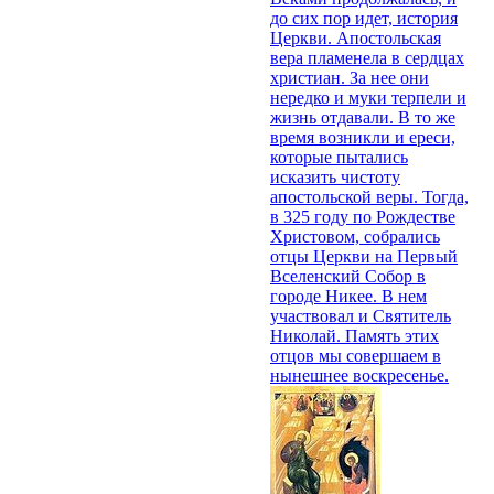
до сих пор идет, история
Церкви. Апостольская
вера пламенела в сердцах
христиан. За нее они
нередко и муки терпели и
жизнь отдавали. В то же
время возникли и ереси,
которые пытались
исказить чистоту
апостольской веры. Тогда,
в 325 году по Рождестве
Христовом, собрались
отцы Церкви на Первый
Вселенский Собор в
городе Никее. В нем
участвовал и Святитель
Николай. Память этих
отцов мы совершаем в
нынешнее воскресенье.