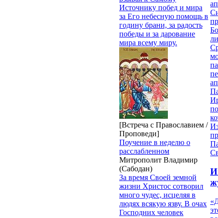
ап
Источнику побед и мира
Си
за Его небесную помощь в
пр
годину брани, за радость
Бо
победы и за дарование
ли
мира всему миру.
С
мо
па
п
ап
П
И
п
ко
[Встреча с Православием /
И
Проповеди]
п
Поучение в неделю о
П
расслабленном
Св
Митрополит Владимир
(Сабодан)
И
За время Своей земной
ж
жизни Христос сотворил
много чудес, исцеляя в
«Д
людях всякую язву. В очах
эт
Господних человек