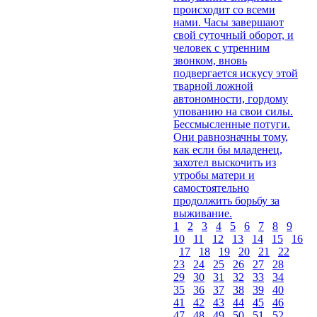
происходит со всеми
нами. Часы завершают
свой суточный оборот, и
человек с утренним
звонком, вновь
подвергается искусу этой
тварной ложной
автономности, гордому
упованию на свои силы.
Бессмысленные потуги.
Они равнозначны тому,
как если бы младенец,
захотел выскочить из
утробы матери и
самостоятельно
продолжить борьбу за
выживание.
1
2
3
4
5
6
7
8
9
10
11
12
13
14
15
16
17
18
19
20
21
22
23
24
25
26
27
28
29
30
31
32
33
34
35
36
37
38
39
40
41
42
43
44
45
46
47
48
49
50
51
52