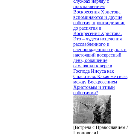
службах наряду с
прославлением
Воскресения Христова
вспоминаются и другие
события, происходившие
до распятия и
Воскресения Христова.
Это – чудеса исцеления
расслабленного и
слепорожденного и, как в
настоящий воскресный
день, обращение
самарянки к вере в
Господа Иисуса как
Спасителя. Какая же связь
между Воскресением
Христовым и этими
событиями?
[Встреча с Православием /
Проповеди]