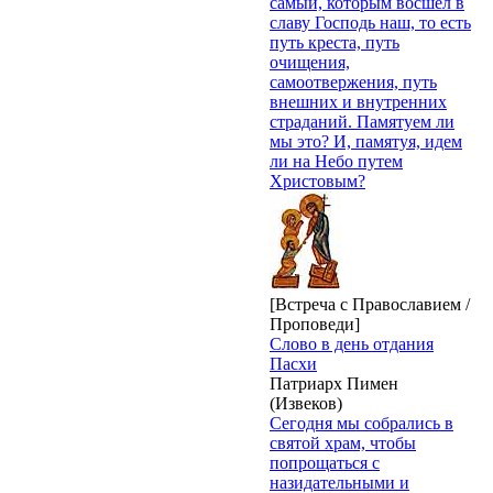
самый, которым восшел в
славу Господь наш, то есть
путь креста, путь
очищения,
самоотвержения, путь
внешних и внутренних
страданий. Памятуем ли
мы это? И, памятуя, идем
ли на Небо путем
Христовым?
[Встреча с Православием /
Проповеди]
Слово в день отдания
Пасхи
Патриарх Пимен
(Извеков)
Сегодня мы собрались в
святой храм, чтобы
попрощаться с
назидательными и