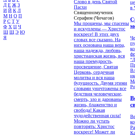
Слово в день Святой
це
Д
Е
Ж
З
Пасхи
в 
И
Й
К
Л
Священномученик
М
Н
О
П
Серафим (Чичагов)
С
Р
С
Т
У
Мы прощены, мы спасены
м
Ф
Х
Ц
Ч
и искуплены — Христос
Ш
Щ
Э
Ю
воскресе! В этих двух
Я
Че
словах все сказано. На
пу
них основана наша вера,
к
наша надежда, любовь,
ф
христианская жизнь, вся
“Л
наша премудрость,
П
просвещение, Святая
В
Церковь, сердечная
и
молитва и вся наша
М
будущность. Двумя этими
Ро
словами уничтожены все
бедствия человеческие,
В
смерть, зло и дарованы
с
жизнь, блаженство и
свобода! Какая
чудодейственная сила!
Ве
Можно ли устать
к
повторять: Христос
Ра
воскресе! Может ли
Ка