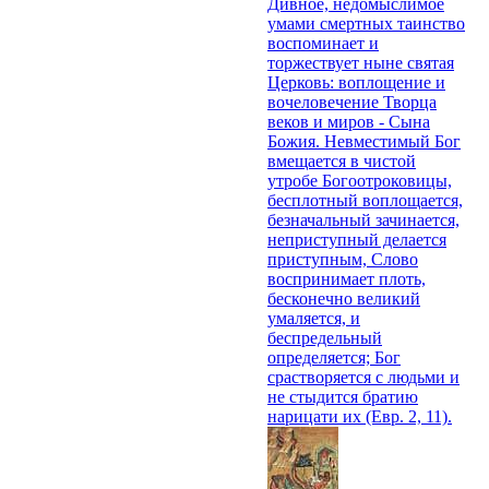
Дивное, недомыслимое
умами смертных таинство
воспоминает и
торжествует ныне святая
Церковь: воплощение и
вочеловечение Творца
веков и миров - Сына
Божия. Невместимый Бог
вмещается в чистой
утробе Богоотроковицы,
бесплотный воплощается,
безначальный зачинается,
неприступный делается
приступным, Слово
воспринимает плоть,
бесконечно великий
умаляется, и
беспредельный
определяется; Бог
срастворяется с людьми и
не стыдится братию
нарицати их (Евр. 2, 11).