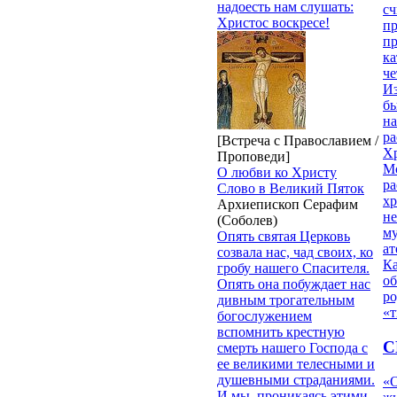
надоесть нам слушать:
сч
Христос воскресе!
п
п
ка
ч
Из
бы
на
ра
[Встреча с Православием /
Х
Проповеди]
М
О любви ко Христу
ра
Слово в Великий Пяток
х
Архиепископ Серафим
н
(Соболев)
му
Опять святая Церковь
ат
созвала нас, чад своих, ко
К
гробу нашего Спасителя.
об
Опять она побуждает нас
ро
дивным трогательным
«т
богослужением
вспомнить крестную
С
смерть нашего Господа с
ее великими телесными и
душевными страданиями.
«О
И мы, проникаясь этими