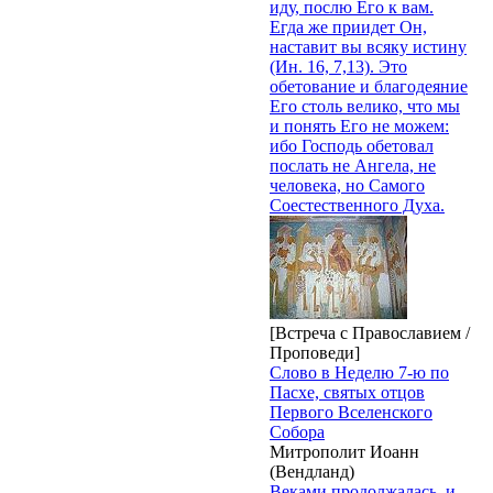
иду, послю Его к вам.
Егда же приидет Он,
наставит вы всяку истину
(Ин. 16, 7,13). Это
обетование и благодеяние
Его столь велико, что мы
и понять Его не можем:
ибо Господь обетовал
послать не Ангела, не
человека, но Самого
Соестественного Духа.
[Встреча с Православием /
Проповеди]
Слово в Неделю 7-ю по
Пасхе, святых отцов
Первого Вселенского
Собора
Митрополит Иоанн
(Вендланд)
Веками продолжалась, и