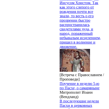
Иисусом Христом. Так
как этого слепого от
рождения почти все
знали, то весть о его
прозрении быстро
распространилась
свидетелями чуда, и
народ, пораженный
небывалым исцелением,
пришел в волнение и
движение.
[Встреча с Православием /
Проповеди]
Поучение в неделю 5-ю
по Пасхе, о самаряныне
Митрополит Иоанн
(Вендланд)
В последующие недели
Пасхи в церковных