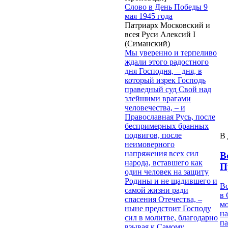
Слово в День Победы 9
мая 1945 года
Патриарх Московский и
всея Руси Алексий I
(Симанский)
Мы уверенно и терпеливо
ждали этого радостного
дня Господня, – дня, в
который изрек Господь
праведный суд Свой над
злейшими врагами
человечества, – и
Православная Русь, после
беспримерных бранных
подвигов, после
В 
неимоверного
напряжения всех сил
В
народа, вставшего как
П
один человек на защиту
Родины и не щадившего и
В
самой жизни ради
в 
спасения Отечества, –
м
ныне предстоит Господу
на
сил в молитве, благодарно
па
взывая к Самому