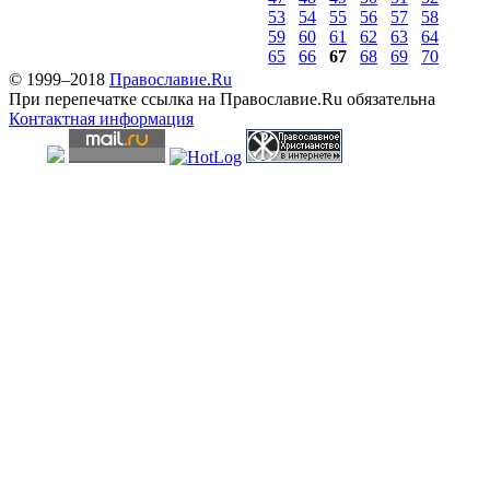
53
54
55
56
57
58
59
60
61
62
63
64
65
66
67
68
69
70
© 1999–2018
Православие.Ru
При перепечатке ссылка на Православие.Ru обязательна
Контактная информация