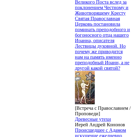
Великого Поста вслед за
поклонением Честному и
Животворящему Кресту
Святая Православная
Церковь постановила
поминать преподобного и
богоносного отца нашего
Иоанна, описателя
Лествицы духовной. Но
почему же приводится
нам на память именно
преподобный Иоанн, а не
другой какой святой?
[Встреча с Православием /
Проповеди]
Древесные утехи
Иерей Андрей Кононов
Происшедшее с Адамом
искушение ежедневно