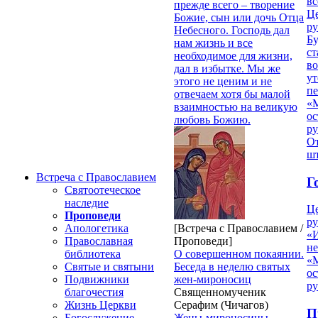
вс
прежде всего – творение
Ц
Божие, сын или дочь Отца
ру
Небесного. Господь дал
Б
нам жизнь и все
ст
необходимое для жизни,
в
дал в избытке. Мы же
ут
этого не ценим и не
п
отвечаем хотя бы малой
«
взаимностью на великую
ос
любовь Божию.
р
От
ш
Встреча с Православием
Г
Святоотеческое
наследие
Ц
Проповеди
ру
[Встреча с Православием /
Апологетика
«
Проповеди]
Православная
н
О совершенном покаянии.
библиотека
«
Беседа в неделю святых
Святые и святыни
ос
жен-мироносиц
Подвижники
р
Священномученик
благочестия
Серафим (Чичагов)
Жизнь Церкви
П
Жены-мироносицы
Богослужение