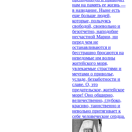
нам на память ее жизнь —
в назидание. Ныне есть
еще больше людей,
которые, пользуясь
свободой, свое­вольно и
безотчетно, наподобие
несчастной Марии, ни
перед чем не
останавливаются и
бесстрашно бросаются на
неведомые им волны
житейского моря,
увлекаемые страстями и
мечтами о приво­лье,
усладе, беззаботности и
славе. О, это
предательское, житейское
море! Оно обширно,
величественно, глубоко,
красиво, таинственно и
невольно притягивает к
себе человеческие сердца.