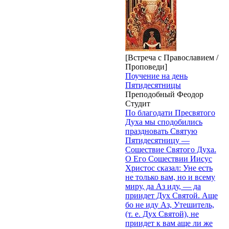
[Встреча с Православием /
Проповеди]
Поучение на день
Пятидесятницы
Преподобный Феодор
Студит
По благодати Пресвятого
Духа мы сподобились
праздновать Святую
Пятидесятницу —
Сошествие Святого Духа.
О Его Сошествии Иисус
Христос сказал: Уне есть
не только вам, но и всему
миру, да Аз иду, — да
приидет Дух Святой. Аще
бо не иду Аз, Утешитель,
(т. е. Дух Святой), не
приидет к вам аще ли же