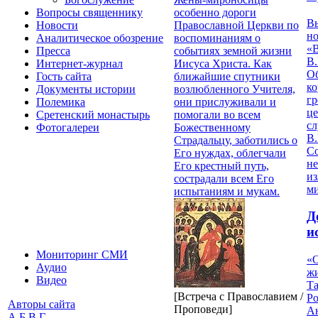
особенно дороги
Вопросы священнику
В
Православной Церкви по
Новости
но
воспоминаниям о
Аналитическое обозрение
«
событиях земной жизни
Пресса
В.
Иисуса Христа. Как
Интернет-журнал
О
ближайшие спутники
Гость сайта
ко
возлюбленного Учителя,
Документы истории
гр
они прислуживали и
Полемика
це
помогали во всем
Сретенский монастырь
с
Божественному
Фотогалереи
В.
Страдальцу, заботились о
С
Его нуждах, облегчали
не
Его крестный путь,
из
сострадали всем Его
м
испытаниям и мукам.
Д
и
Мониторинг СМИ
«О
Аудио
жи
Видео
Т
[Встреча с Православием /
Р
Авторы сайта
Проповеди]
Ан
А
Б
В
Г