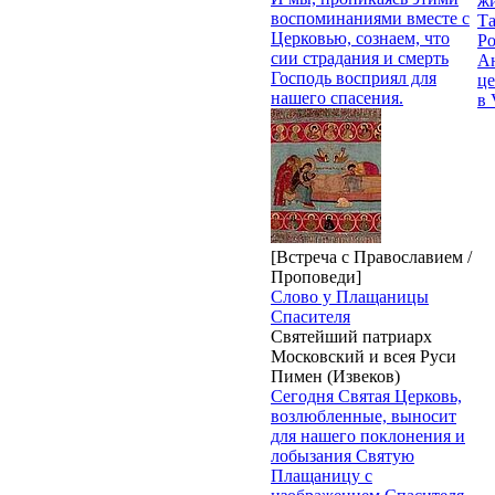
жи
воспоминаниями вместе с
Т
Церковью, сознаем, что
Р
сии страдания и смерть
Ан
Господь восприял для
це
нашего спасения.
в 
[Встреча с Православием /
Проповеди]
Слово у Плащаницы
Спасителя
Святейший патриарх
Московский и всея Руси
Пимен (Извеков)
Сегодня Святая Церковь,
возлюбленные, выносит
для нашего поклонения и
лобызания Святую
Плащаницу с