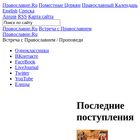
Православие.Ru
Поместные Церкви
Православный Календарь
English
Српска
Архив
RSS
Карта сайта
Православие.Ru
Встреча с Православием
Православие.Ru
Встреча с Православием / Проповеди
Одноклассники
ВКонтакте
FaceBook
LiveJournal
Twitter
YouTube
Елицы
Последние
поступления