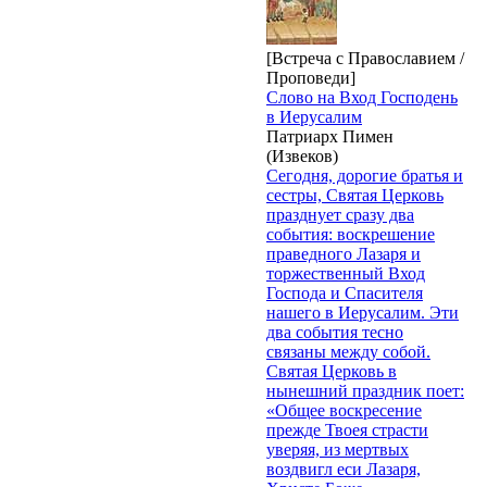
[Встреча с Православием /
Проповеди]
Слово на Вход Господень
в Иерусалим
Патриарх Пимен
(Извеков)
Сегодня, дорогие братья и
сестры, Святая Церковь
празднует сразу два
события: воскрешение
праведного Лазаря и
торжественный Вход
Господа и Спасителя
нашего в Иерусалим. Эти
два события тесно
связаны между собой.
Святая Церковь в
нынешний праздник поет:
«Общее воскресение
прежде Твоея страсти
уверяя, из мертвых
воздвигл еси Лазаря,