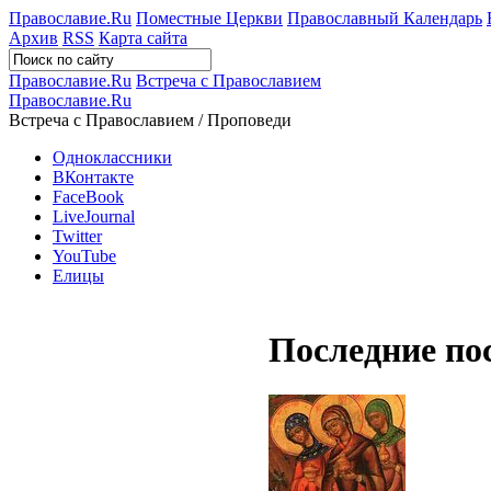
Православие.Ru
Поместные Церкви
Православный Календарь
Архив
RSS
Карта сайта
Православие.Ru
Встреча с Православием
Православие.Ru
Встреча с Православием / Проповеди
Одноклассники
ВКонтакте
FaceBook
LiveJournal
Twitter
YouTube
Елицы
Последние по