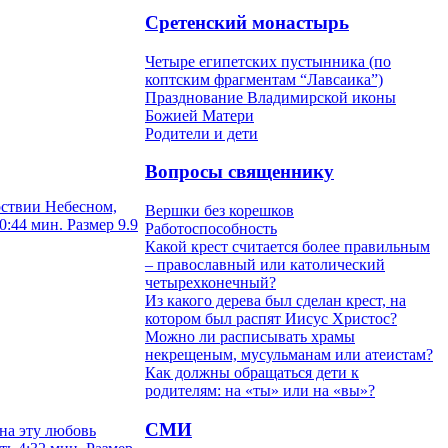
Сретенский монастырь
Четыре египетских пустынника (по
коптским фрагментам “Лавсаика”)
Празднование Владимирской иконы
Божией Матери
Родители и дети
Вопросы священнику
рствии Небесном,
Вершки без корешков
0:44 мин. Размер 9.9
Работоспособность
Какой крест считается более правильным
– православный или католический
четырехконечный?
Из какого дерева был сделан крест, на
котором был распят Иисус Христос?
Можно ли расписывать храмы
некрещеным, мусульманам или атеистам?
Как должны обращаться дети к
родителям: на «ты» или на «вы»?
СМИ
на эту любовь