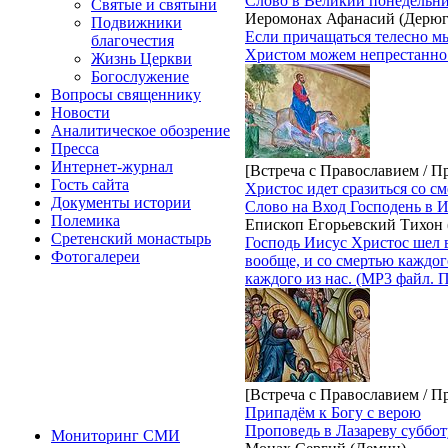
Слово в Великий понедельн
Святые и святыни
Иеромонах Афанасий (Дерюг
Подвижники
Если причащаться телесно мы
благочестия
Христом можем непрестанно. 
Жизнь Церкви
Богослужение
Вопросы священнику
Новости
Аналитическое обозрение
Пресса
Интернет-журнал
[Встреча с Православием / П
Гость сайта
Христос идет сразиться со с
Документы истории
Слово на Вход Господень в 
Полемика
Епископ Егорьевский Тихон
Сретенский монастырь
Господь Иисус Христос шел в
Фотогалереи
вообще, и со смертью каждог
каждого из нас. (MP3 файл. 
[Встреча с Православием / П
Припадём к Богу с верою
Проповедь в Лазареву суббот
Мониторинг СМИ