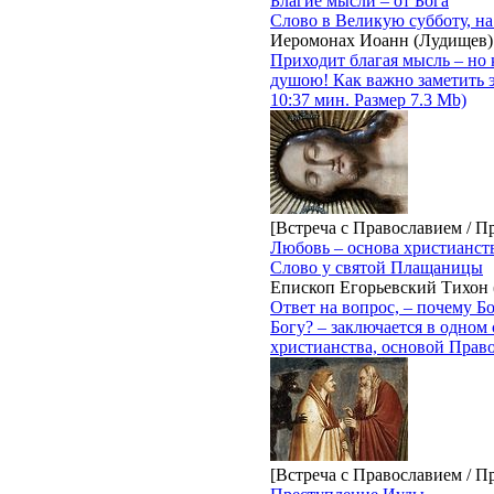
Благие мысли – от Бога
Слово в Великую субботу, н
Иеромонах Иоанн (Лудищев)
Приходит благая мысль – но 
душою! Как важно заметить э
10:37 мин. Размер 7.3 Mb)
[Встреча с Православием / П
Любовь – основа христианст
Слово у святой Плащаницы
Епископ Егорьевский Тихон
Ответ на вопрос, – почему Б
Богу? – заключается в одном
христианства, основой Право
[Встреча с Православием / П