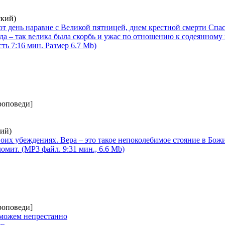
ский)
от день наравне с Великой пятницей, днем крестной смерти Спа
да – так велика была скорбь и ужас по отношению к содеянному
ь 7:16 мин. Размер 6.7 Mb)
роповеди]
ий)
своих убеждениях. Вера – это такое непоколебимое стояние в Бож
омит. (MP3 файл. 9:31 мин., 6.6 Mb)
роповеди]
 можем непрестанно