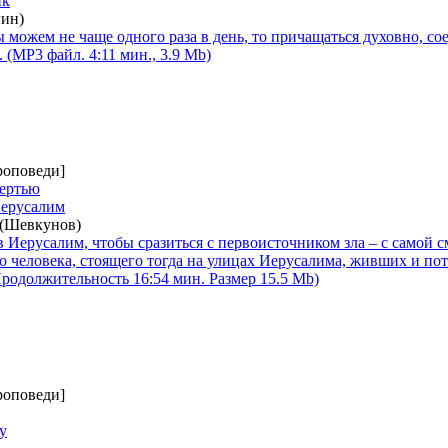
ик
ин)
 можем не чаще одного раза в день, то причащаться духовно, со
(MP3 файл. 4:11 мин., 3.9 Mb)
роповеди]
мертью
Иерусалим
 (Шевкунов)
 Иерусалим, чтобы сразиться с первоисточником зла – с самой 
о человека, стоящего тогда на улицах Иерусалима, живших и по
Продолжительность 16:54 мин. Размер 15.5 Mb)
роповеди]
у