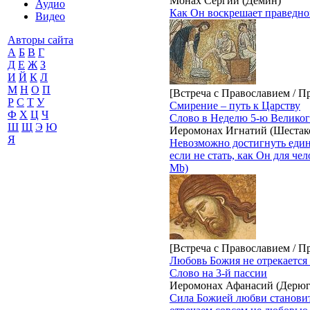
Монах Сергий (Демин)
Аудио
Как Он воскрешает праведног
Видео
Авторы сайта
А
Б
В
Г
Д
Е
Ж
З
И
Й
К
Л
М
Н
О
П
[Встреча с Православием / П
Р
С
Т
У
Смирение – путь к Царству
Ф
Х
Ц
Ч
Слово в Неделю 5-ю Великог
Ш
Щ
Э
Ю
Иеромонах Игнатий (Шестак
Я
Невозможно достигнуть един
если не стать, как Он для че
Mb)
[Встреча с Православием / П
Любовь Божия не отрекается 
Слово на 3-й пассии
Иеромонах Афанасий (Дерюг
Сила Божией любви становитс