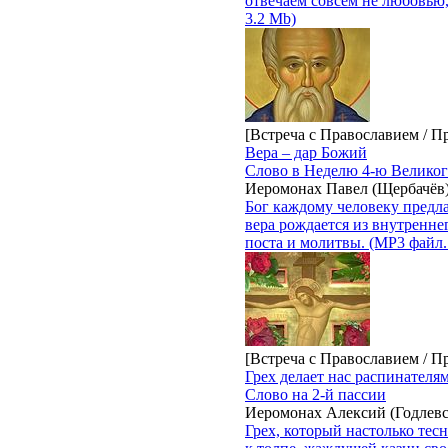
отвечаем совсем не любовью,
3.2 Mb)
[Встреча с Православием / П
Вера – дар Божий
Слово в Неделю 4-ю Великог
Иеромонах Павел (Щербачёв
Бог каждому человеку предла
вера рождается из внутренне
поста и молитвы. (MP3 файл.
[Встреча с Православием / П
Грех делает нас распинателя
Слово на 2-й пассии
Иеромонах Алексий (Годлев
Грех, который настолько тес