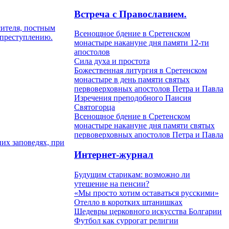
Встреча с Православием.
сителя, постным
Всенощное бдение в Сретенском
 преступлению.
монастыре накануне дня памяти 12-ти
апостолов
Сила духа и простота
Божественная литургия в Сретенском
монастыре в день памяти святых
первоверховных апостолов Петра и Павла
Изречения преподобного Паисия
Святогорца
Всенощное бдение в Сретенском
монастыре накануне дня памяти святых
первоверховных апостолов Петра и Павла
иих заповедях, при
Интернет-журнал
Будущим старикам: возможно ли
утешение на пенсии?
«Мы просто хотим оставаться русскими»
Отелло в коротких штанишках
Шедевры церковного искусства Болгарии
Футбол как суррогат религии