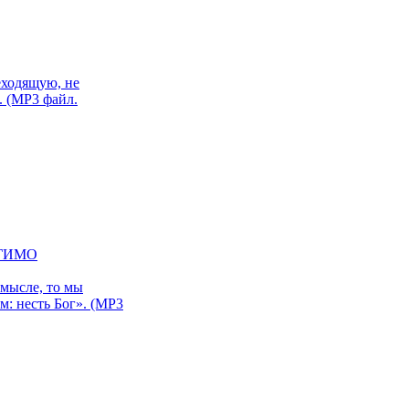
еходящую, не
. (MP3 файл.
 МГИМО
омысле, то мы
м: несть Бог». (MP3