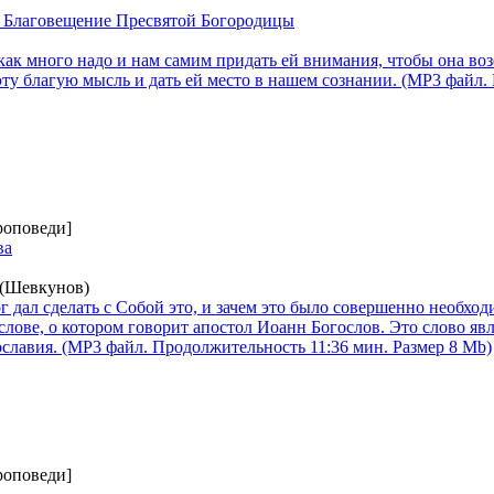
а Благовещение Пресвятой Богородицы
как много надо и нам самим придать ей внимания, чтобы она воз
ту благую мысль и дать ей место в нашем сознании. (MP3 файл
роповеди]
ва
 (Шевкунов)
ог дал сделать с Собой это, и зачем это было совершенно необх
 слове, о котором говорит апостол Иоанн Богослов. Это слово яв
славия. (MP3 файл. Продолжительность 11:36 мин. Размер 8 Mb)
роповеди]