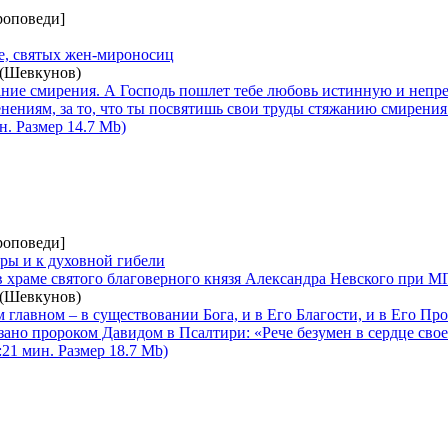
роповеди]
е, святых жен-мироносиц
 (Шевкунов)
ание смирения. А Господь пошлет тебе любовь истинную и непр
ениям, за то, что ты посвятишь свои труды стяжанию смирения
. Размер 14.7 Mb)
роповеди]
ры и к духовной гибели
 храме святого благоверного князя Александра Невского при
 (Шевкунов)
 главном – в существовании Бога, и в Его Благости, и в Его Пр
азано пророком Давидом в Псалтири: «Рече безумен в сердце свое
21 мин. Размер 18.7 Mb)