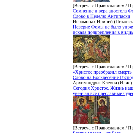
[Встреча с Православием / П
Сомнение и вера апостола 
Слово в Неделю Антипасхи
Иеромонах Ириней (Пиковск
Неверие Фомы не было упрям
искала подкрепления в видим
[Встреча с Православием / П
«Христос преобразил смерть 
Слово на Воскресение Госпо
Архимандрит Клеопа (Илие)
Сегодня Христос, Жизнь наш
увенчал все преславные чуде
[Встреча с Православием / П