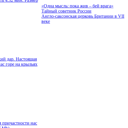
ь 4:32 мин. Размер
«Одна мысль: пока жив – бей врага»
Тайный советник России
Англо-саксонская церковь Британии в VII
веке
жий дар. Настоящая
ас горе на крыльях
м причастности нас