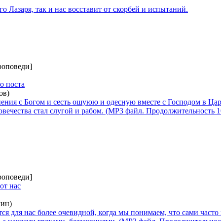
о Лазаря, так и нас восставит от скорбей и испытаний.
роповеди]
о поста
ов)
ения с Богом и сесть ошуюю и одесную вместе с Господом в Ца
ловечества стал слугой и рабом. (MP3 файл. Продолжительность 1
роповеди]
от нас
ин)
я для нас более очевидной, когда мы понимаем, что сами часто 