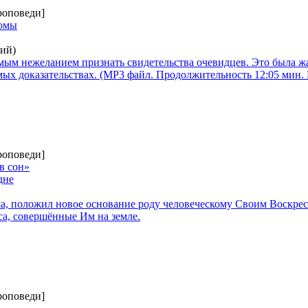
роповеди]
Фомы
ий)
ым нежеланием признать свидетельства очевидцев. Это была жа
ых доказательствах. (MP3 файл. Продолжительность 12:05 мин. 
роповеди]
в сон»
дне
а, положил новое основание роду человеческому Своим Воскре
са, совершённые Им на земле.
роповеди]