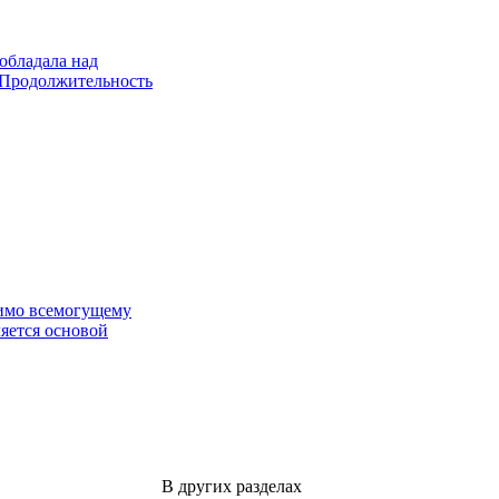
обладала над
. Продолжительность
одимо всемогущему
ляется основой
В других разделах