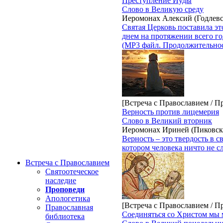
Преступление Иуды
Слово в Великую среду
Иеромонах Алексий (Годлев
Святая Церковь поставила эт
днем на протяжении всего го
(MP3 файл. Продолжительност
[Встреча с Православием / П
Верность против лицемерия
Слово в Великий вторник
Иеромонах Ириней (Пиковск
Верность – это твердость в 
котором человека ничто не сл
Встреча с Православием
Святоотеческое
наследие
Проповеди
Апологетика
[Встреча с Православием / П
Православная
Соединяться со Христом мы
библиотека