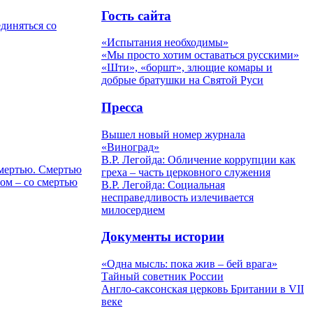
Гость сайта
единяться со
«Испытания необходимы»
«Мы просто хотим оставаться русскими»
«Шти», «боршт», злющие комары и
добрые братушки на Святой Руси
Пресса
Вышел новый номер журнала
«Виноград»
В.Р. Легойда: Обличение коррупции как
смертью. Смертью
греха – часть церковного служения
том – со смертью
В.Р. Легойда: Социальная
несправедливость излечивается
милосердием
Документы истории
«Одна мысль: пока жив – бей врага»
Тайный советник России
Англо-саксонская церковь Британии в VII
веке