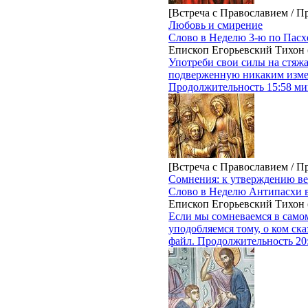
[Встреча с Православием / П
Любовь и смирение
Слово в Неделю 3-ю по Пасх
Епископ Егорьевский Тихон
Употреби свои силы на стяж
подверженную никаким измен
Продолжительность 15:58 мин
[Встреча с Православием / П
Сомнения: к утверждению ве
Слово в Неделю Антипасхи в
Епископ Егорьевский Тихон
Если мы сомневаемся в самом
уподобляемся тому, о ком ск
файл. Продолжительность 20: