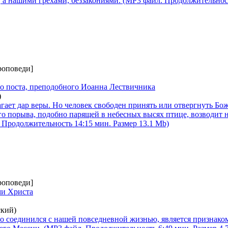
 а нашими грехами, беззакониями. (MP3 файл. Продолжительност
роповеди]
о поста, преподобного Иоанна Лествичника
)
гает дар веры. Но человек свободен принять или отвергнуть Бо
го порыва, подобно парящей в небесных высях птице, возводит н
 Продолжительность 14:15 мин. Размер 13.1 Mb)
роповеди]
ми Христа
ский)
но соединился с нашей повседневной жизнью, является признако