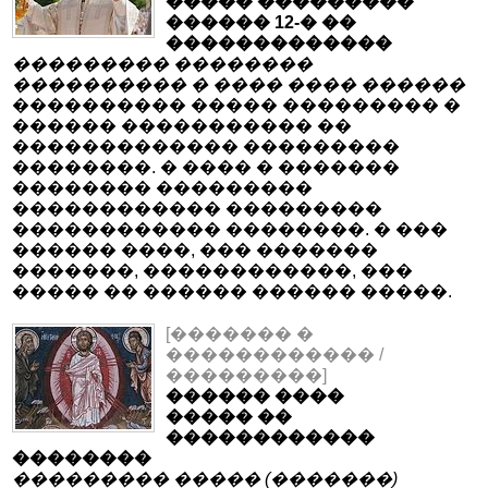
����� ���������
������ 12-� ��
�������������
��������� ��������
���������� � ���� ���� ������
���������� ����� ��������� �
������ ����������� ��
������������� ���������
��������. � ���� � �������
�������� ���������
������������ ���������
������������ ��������. � ���
������ ����, ��� �������
�������, ������������, ���
����� �� ������ ������ �����.
[������� �
������������ /
���������]
������ ����
����� ��
������������
��������
��������� ����� (�������)