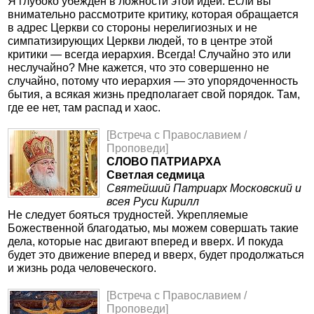
Я глубоко убежден в ложности этой идеи. Если вы
внимательно рассмотрите критику, которая обращается
в адрес Церкви со стороны нерелигиозных и не
симпатизирующих Церкви людей, то в центре этой
критики — всегда иерархия. Всегда! Случайно это или
неслучайно? Мне кажется, что это совершенно не
случайно, потому что иерархия — это упорядоченность
бытия, а всякая жизнь предполагает свой порядок. Там,
где ее нет, там распад и хаос.
[Встреча с Православием /
Проповеди]
СЛОВО ПАТРИАРХА
Светлая седмица
Святейший Патриарх Московский и
всея Руси Кирилл
Не следует бояться трудностей. Укрепляемые
Божественной благодатью, мы можем совершать такие
дела, которые нас двигают вперед и вверх. И покуда
будет это движение вперед и вверх, будет продолжаться
и жизнь рода человеческого.
[Встреча с Православием /
Проповеди]