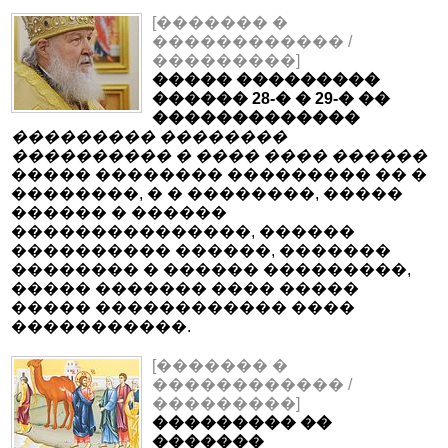
[������� �
������������ /
���������]
����� ���������
������ 28-� � 29-� ��
�������������
��������� ��������
���������� � ���� ���� ������
����� �������� ��������� �� �
��������, � � ��������, �����
������ � ������
���������������, ������
���������� ������, �������
�������� � ������ ���������,
����� ������� ���� �����
����� ������������ ����
�����������.
[������� �
������������ /
���������]
��������� ��
�������