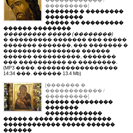
������������ /
���������]
������� � ��������
��������
����� �� ���������
������ ��������
��������� ����� (��������)
� ��������� ������� ��� �����
������� �������, ��� ������� �
�������� �������� ������
������ ����������, �������
��� ���������� �� ��������.
(MP3 ����. �����������������
14:34 ���. ������ 13.4 Mb)
[������� �
������������ /
���������]
����� ���������
�������
������������
����� � ���� ������������
������������ ����� ������
������