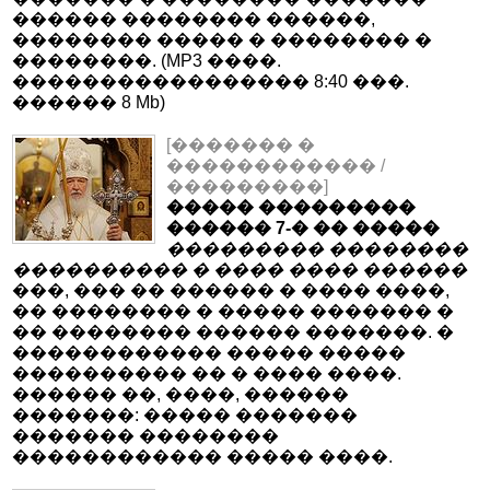
������ �������� ������,
�������� ����� � �������� �
��������. (MP3 ����.
����������������� 8:40 ���.
������ 8 Mb)
[������� �
������������ /
���������]
����� ���������
������ 7-� �� �����
��������� ��������
���������� � ���� ���� ������
���, ��� �� ������ � ���� ����,
�� �������� � ����� ������� �
�� �������� ������ �������. �
������������ ����� �����
���������� �� � ���� ����.
������ ��, ����, ������
�������: ����� �������
������� ��������
������������ ����� ����.