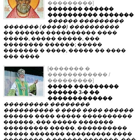
���������]
������� ������
���������� �������
������ ���������
������� (�����) ����������
�� ������ ���������� ����
�����, ����� �����, ���
�������� ������; �����
������� � ����, ����� �� ����
��� ����
[������� �
������������ /
���������]
����� ���������
������ 3-� ��
�������������
��������� ��������
���������� � ���� ���� ������
������ ���� ����� ����������
������, ��� ����� �������
��������� �����, ����������
����� ������� ��������� ����
��������. � ������ �������, ���