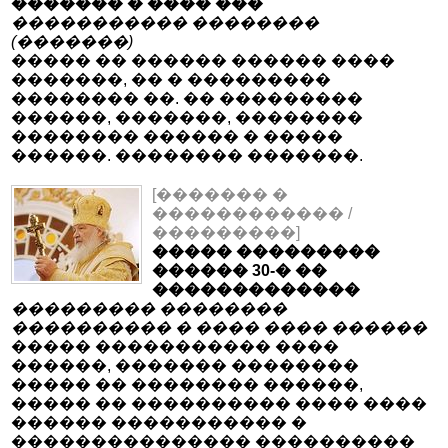
������� � ���� ���
����������� ��������
(�������)
����� �� ������ ������ ����
�������, �� � ���������
�������� ��. �� ���������
������, �������, ��������
�������� ������ � �����
������. �������� �������.
[������� �
������������ /
���������]
����� ���������
������ 30-� ��
�������������
��������� ��������
���������� � ���� ���� ������
����� ����������� ����
������, ������� ��������
����� �� �������� ������,
����� �� ���������� ���� ����
������ ����������� �
��������������� ����������