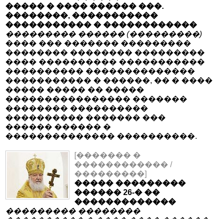
����� � ���� ������ ���.
��������, �����������
����������� � ������������
��������� ������ (���������)
���� ��� ������� ���������
�������� �������� ���������
���� ���������� �����������
���������� ��������������
����������� � ������, �� � ����
����� ����� �� �����
���������������� �������
�������� ����������
���������� ������� ���
������ ������ �
�������������� ����������.
[������� �
������������ /
���������]
����� ���������
������ 26-� ��
�������������
��������� ��������