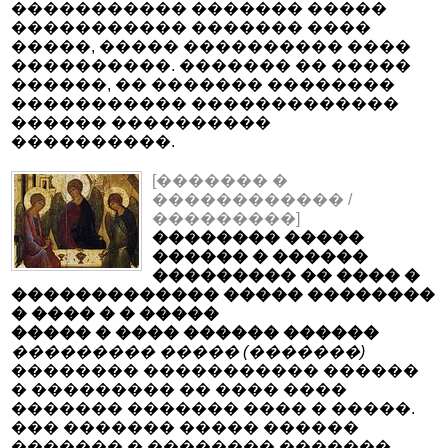
����������� ������� �����
����������� ������� ����
�����, ����� ���������� ����
����������. ������� �� �����
������, �� ������� ��������
����������� �������������
������ ����������
����������.
[������� �
������������ /
���������]
�������� �����
������ � ������
��������� �� ���� �
������������� ����� ��������
� ���� � � �����
����� � ���� ������ ������
��������� ����� (�������)
�������� ����������� ������
� ��������� �� ���� ����
������� ������� ���� � �����.
��� ������� ����� ������
������� � �������� �������