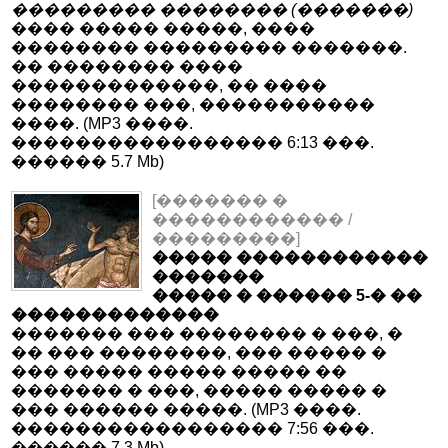
��������� �������� (�������)
���� ����� �����, ����
�������� ��������� �������.
�� �������� ����
�������������, �� ����
�������� ���, �����������
����. (MP3 ����.
����������������� 6:13 ���.
������ 5.7 Mb)
[������� �
������������ /
���������]
����� ������������
�������
����� � ������ 5-� ��
�������������
������� ��� �������� � ���, �
�� ��� ��������, ��� ����� �
��� ����� ����� ����� ��
������� � ���, ����� ����� �
��� ������ �����. (MP3 ����.
����������������� 7:56 ���.
������ 7.3 Mb)