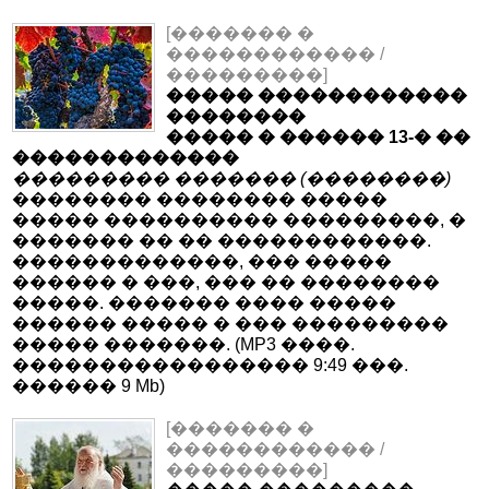
[������� �
������������ /
���������]
����� ������������
��������
����� � ������ 13-� ��
�������������
��������� ������� (��������)
�������� �������� �����
����� ���������� ���������, �
������� �� �� ������������.
�������������, ��� �����
������ � ���, ��� �� ��������
�����. ������� ���� �����
������ ����� � ��� ���������
����� �������. (MP3 ����.
����������������� 9:49 ���.
������ 9 Mb)
[������� �
������������ /
���������]