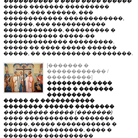
���������� � ���� ���� ������
����� ������� ���������
�����. ��� ������, ���
������������ ������������,
������, ��� �����������
������������, ��������� �
����������� �����-��
������������� ���������.
����� �� ���� ����� ������
�����, �� ���������� ��������.
[������� �
������������ /
���������]
��������� ����
����� � �������
���������
����� �� �����������
�������� ������ ��������
��������� ����� (�������)
���� ����������� �������
�����, ����� ����������� �
������� ���������, ���� �
�������� ����������