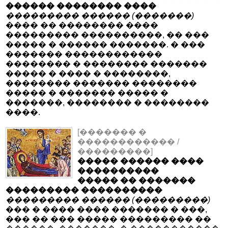
������ �������� ����
��������� ������ (�������)
���� �� �������� ����
��������� ����������, �� ���
����� � ������ �������. � ���
������� ������������
�������� � �������� �������
����� � ���� � ��������,
�������� ������� ��������
����� � ������� ����� �
�������, �������� � ��������
����.
[������� �
������������ /
���������]
����� ������ ����
����������
����� �� �������
��������� ����������
��������� ������ (���������)
��� � ���� ���� ������� � ���,
��� �� ��� ����� ��������� ��