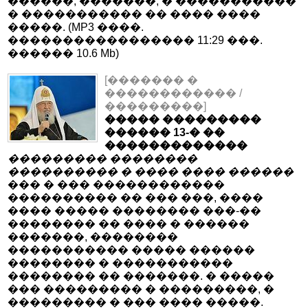
������, �������, � �����������
� ����������� �� ���� ����
�����. (MP3 ����.
����������������� 11:29 ���.
������ 10.6 Mb)
[������� �
������������ /
���������]
����� ���������
������ 13-� ��
�������������
��������� ��������
���������� � ���� ���� ������
��� � ��� ������������
���������� �� ��� ���, ����
���� ����� �������� ���-��
�������� �� ���� � ������
�������, ��������
����������� ����� ������
�������� � �����������
�������� �� �������. � �����
��� ��������� � ���������, �
��������� � ��� ���� �����.