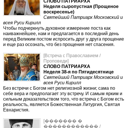
СЛОВО ПАТРИАРХА
Неделя сыропустная (Прощеное
воскресенье)
Святейший Патриарх Московский и
всея Руси Кирилл
Чтобы подчеркнуть духовное измерение поста как
наиважнейшее, нам и предлагается в последний день
перед Великим постом испросить друг у друга прощение
и еще раз осознать, что без прощения нет спасения.
[Встреча с Православием /
Проповеди]
СЛОВО ПАТРИАРХА
Неделя 38-я по Пятидесятнице
Святейший Патриарх Московский и
всея Руси Кирилл
Без встречи с Богом нет религиозной жизни; сама по
себе вера и предполагает эту встречу. И самым ярким и
сильным доказательством того, что встреча с Богом есть
реальность, является Божественная Литургия, Святая
Евхаристия.
[������� �
������������ /