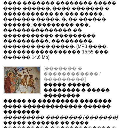
���� ������� �������� �����
���� ������, ���� ������� �
����������� �� ��� �����,
������� �����, �, �� ������
������, ��������� ���,
��������������� ��
����������� ���������
����������, ���������,
������� ��� �����. (MP3 ����.
����������������� 15:55 ���.
������ 14.6 Mb)
[������� �
������������ /
���������]
����� �����
�������� � �����
��������
����� �� ��������� �������
���� ������������� ������
��������
��������� �������� (�������)
����� ������� �� ����