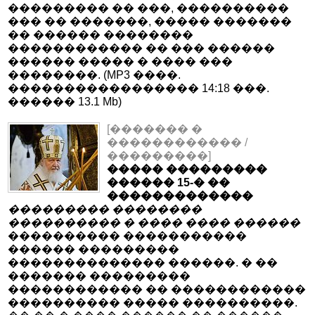
��������� �� ���, ����������
��� �� �������, ����� �������
�� ������ ��������
������������ �� ��� ������
������ ����� � ���� ���
��������. (MP3 ����.
����������������� 14:18 ���.
������ 13.1 Mb)
[������� �
������������ /
���������]
����� ���������
������ 15-� ��
�������������
��������� ��������
���������� � ���� ���� ������
���������� �����������
������ ���������
�������������� ������. � ��
������� ���������
������������ �� ������������
���������� ����� ����������.