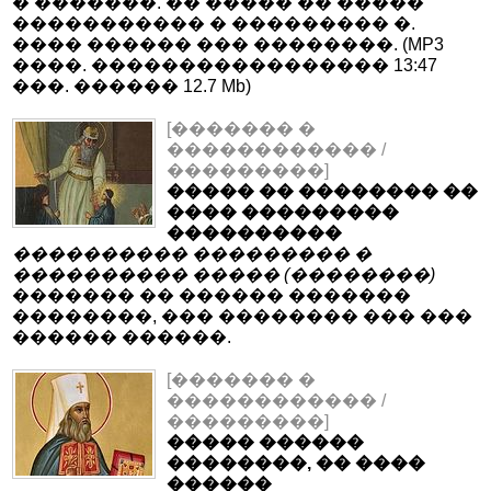
� �������. �� ����� �� �����
����������� � ��������� �.
���� ������ ��� ��������. (MP3
����. ����������������� 13:47
���. ������ 12.7 Mb)
[������� �
������������ /
���������]
����� �� �������� ��
���� ���������
����������
���������� ��������� �
���������� ����� (��������)
������� �� ������ �������
��������, ��� �������� ��� ���
������ ������.
[������� �
������������ /
���������]
����� ������
��������, �� ����
������