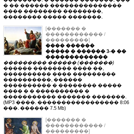
� �� ������ ���������������
���� �������� ��������,
�������� ����� �������.
[������� �
������������ /
���������]
���� ������
����� � ������ 3-� ��
�������������
��������� ������ (�������)
������ �������� ���� ��,
���������� ���� ���������
����������, ������
���������� � �������� �����
���� � � ���������� �
����������� ������� �������.
(MP3 ����. ����������������� 8:06
���. ������ 7.5 Mb)
[������� �
������������ /
���������]