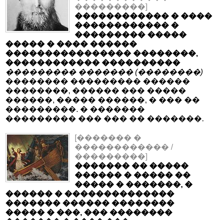
���������]
������������ � ����
������������ �
��������� �����
����� � ���� ������
���������������� ��������,
������������ ����������
��������� ������� (��������)
�������� ��������� ������
��������, ������ ��� �����
������, ����� ������, � ��� ��
���������. � �������
��������� ��� ��� �� �������.
[������� �
������������ /
���������]
������� �� �����
������ � ����� ��
����� � �������, �
������ � ��������������
������� ������ ��������
����� � ���, ��� ��������