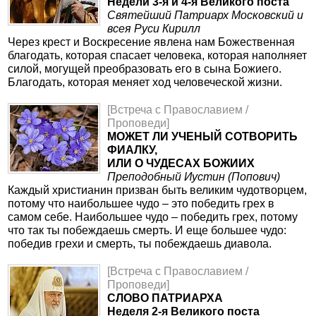
Недели 3-я и 4-я Великого поста
Святейший Патриарх Московский и
всея Руси Кирилл
Через крест и Воскресение явлена нам Божественная
благодать, которая спасает человека, которая наполняет
силой, могущей преобразовать его в сына Божиего.
Благодать, которая меняет ход человеческой жизни.
[Встреча с Православием /
Проповеди]
МОЖЕТ ЛИ УЧЕНЫЙ СОТВОРИТЬ
ФИАЛКУ,
ИЛИ О ЧУДЕСАХ БОЖИИХ
Преподобный Иустин (Попович)
Каждый христианин призван быть великим чудотворцем,
потому что наибольшее чудо – это победить грех в
самом себе. Наибольшее чудо – победить грех, потому
что так ты побеждаешь смерть. И еще большее чудо:
победив грехи и смерть, ты побеждаешь диавола.
[Встреча с Православием /
Проповеди]
СЛОВО ПАТРИАРХА
Неделя 2-я Великого поста