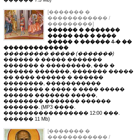
[������� �
������������ /
���������]
������ � �������
����� ��� � ����
����� � ������ 4-� ��
�������������
��������� ����� (�������)
������ � ����� �������
������� � ���������, ��� �
������ �������, ������� �����
�� ���� ������ � ������
��������, �����������
�������� � ���� � ���� �����
������ ������� �����,
�������� ������� ������
�������. (MP3 ����.
����������������� 12:00 ���.
������ 11 Mb)
[������� �
������������ /