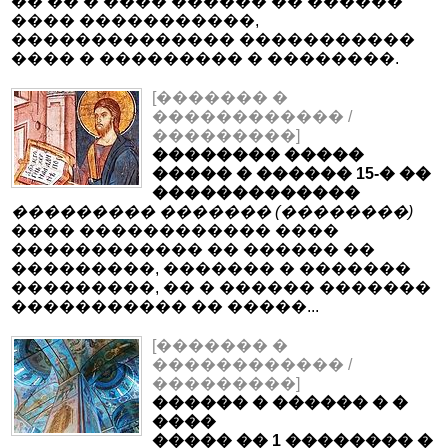
�� �� � ���� ������ �� ������
���� �����������,
�������������� �����������
���� � ��������� � ��������.
[������� �
������������ /
���������]
�������� �����
����� � ������ 15-� ��
�������������
��������� ������� (��������)
���� ������������ ����
������������ �� ������ ��
���������, ������� � �������
���������, �� � ������ �������
����������� �� �����...
[������� �
������������ /
���������]
������ � ������ � �
����
����� �� 1 �������� �