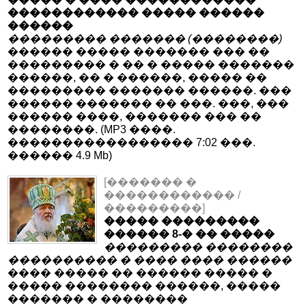
������������ ����� ������
������
��������� ������� (��������)
������ ����� ������� ��� ��
��������� � �� � ����� �������
������, �� � ������, ����� ��
��������� ������� ������. ���
������ ������� �� ���. ���, ���
������ ����, ������� ��� ��
��������. (MP3 ����.
����������������� 7:02 ���.
������ 4.9 Mb)
[������� �
������������ /
���������]
����� ���������
������ 8-� �� �����
��������� ��������
���������� � ���� ���� ������
���� ����� �� ������ ����� �
����� �������� ������, �����
������� � ��������