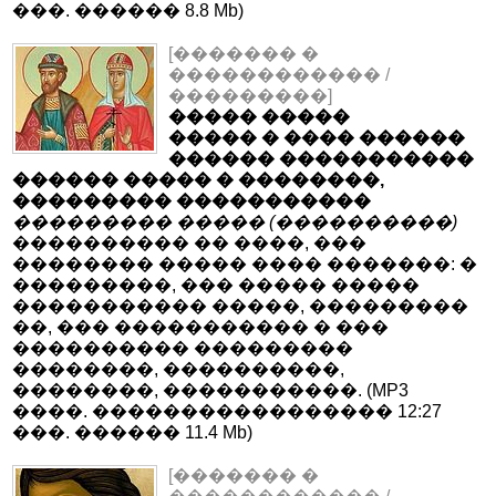
���. ������ 8.8 Mb)
[������� �
������������ /
���������]
����� �����
����� � ���� ������
������ �����������
������ ����� � ��������,
��������� �����������
��������� ����� (����������)
���������� �� ����, ���
�������� ����� ���� �������: �
���������, ��� ����� �����
����������� �����, ���������
��, ��� ����������� � ���
���������� ���������
��������, ����������,
��������, �����������. (MP3
����. ����������������� 12:27
���. ������ 11.4 Mb)
[������� �