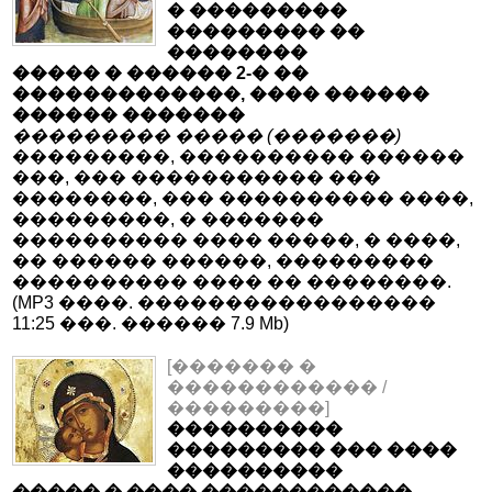
� ���������
��������� ��
��������
����� � ������ 2-� ��
�������������, ���� ������
������ �������
��������� ����� (�������)
���������, ���������� ������
���, ��� ����������� ���
��������, ��� ���������� ����,
���������, � �������
���������� ���� �����, � ����,
�� ������ ������, ���������
���������� ���� �� ��������.
(MP3 ����. �����������������
11:25 ���. ������ 7.9 Mb)
[������� �
������������ /
���������]
����������
��������� ��� ����
����������
����� � ���� ������������