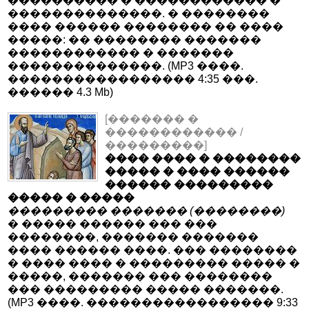
���������� � ������������ �
��������������. � ��������
���� ������ �������� �� ����
�����: �� �������� �������
������������ � �������
��������������. (MP3 ����.
����������������� 4:35 ���.
������ 4.3 Mb)
[������� �
������������ /
���������]
���� ���� � ��������
����� � ���� ������
������ ���������
����� � �����
��������� ������� (��������)
� ����� ������ ��� ���
��������, ������� �������
���� ������ ����. ��� ��������
� ���� ���� � ��������� ����� �
�����, ������� ��� ��������
��� ��������� ����� �������.
(MP3 ����. ����������������� 9:33