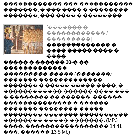
������������ ��� �����������
�������, � ��� ���� � ��������
�������, ��� ���� � ��������.
[������� �
������������ /
���������]
������������� �
���� ����� ���� �
����
����� � ������ 30-� ��
�������������
��������� ����� (�������)
������� �������������
������� � ����� ����� ����, �
������������ ������ ���� ���
� �������� �� ������: ������
�������������� � ������
������� �������� �����
�������� ������� ����������
�������� ����� �������. (MP3
����. ����������������� 14:41
���. ������ 13.5 Mb)