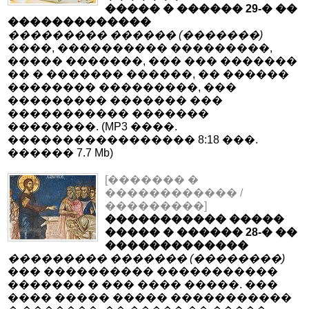
����� � ������ 29-� ��
�������������
��������� ������ (�������)
����, ���������� ���������,
����� �������, ��� ��� �������
�� � ������� ������, �� ������
�������� ���������, ���
��������� ������� ���
����������� �������
��������. (MP3 ����.
����������������� 8:18 ���.
������ 7.7 Mb)
[������� �
������������ /
���������]
����������� �����
����� � ������ 28-� ��
�������������
��������� ������� (��������)
��� ���������� �����������
������� � ��� ���� �����. ���
���� ����� ����� �����������