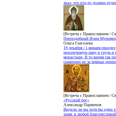
знал, что кто-то должен отдат
[Встреча с Православием / С
Преподобный Илия Муромец
Ольга Глаголева
19 декабря / 1 января празд
неизлечимую рану в грудь и
монастыре. В то время так п
сражении не за земные ценнос
[Встреча с Православием / С
«Русский бог»
Александр Парменов
Видели ли вы хотя бы один х
храм, в любой благочестивой