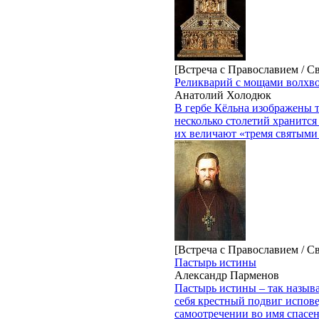
[Встреча с Православием / С
Реликварий с мощами волхво
Анатолий Холодюк
В гербе Кёльна изображены т
несколько столетий хранитс
их величают «тремя святыми 
[Встреча с Православием / С
Пастырь истины
Александр Парменов
Пастырь истины – так назыв
себя крестный подвиг испове
самоотречении во имя спасен