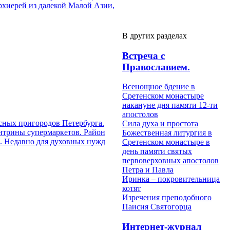
рхиерей из далекой Малой Азии,
В других разделах
Встреча с
Православием.
Всенощное бдение в
Сретенском монастыре
накануне дня памяти 12-ти
апостолов
сных пригородов Петербурга.
Сила духа и простота
витрины супермаркетов. Район
Божественная литургия в
й. Недавно для духовных нужд
Сретенском монастыре в
день памяти святых
первоверховных апостолов
Петра и Павла
Иринка – покровительница
котят
Изречения преподобного
Паисия Святогорца
Интернет-журнал