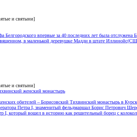
вятые и святыни]
фа Белгородского впервые за 40 последних лет была отслужена 
священном, в маленькой деревушке Мадди в штате Иллинойс(СШ
вятые и святыни]
ихвинский женский монастырь
енских обителей – Борисовский Тихвинский монастырь в Курск
атора Петра I, знаменитый фельдмаршал Борис Петрович Шерем
тр I, который вошел в историю как решительный борец с колок