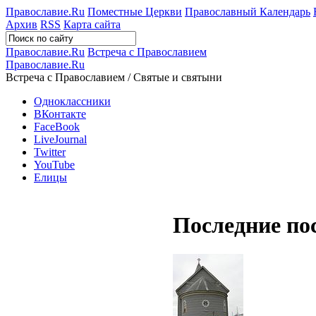
Православие.Ru
Поместные Церкви
Православный Календарь
Архив
RSS
Карта сайта
Православие.Ru
Встреча с Православием
Православие.Ru
Встреча с Православием / Святые и святыни
Одноклассники
ВКонтакте
FaceBook
LiveJournal
Twitter
YouTube
Елицы
Последние по