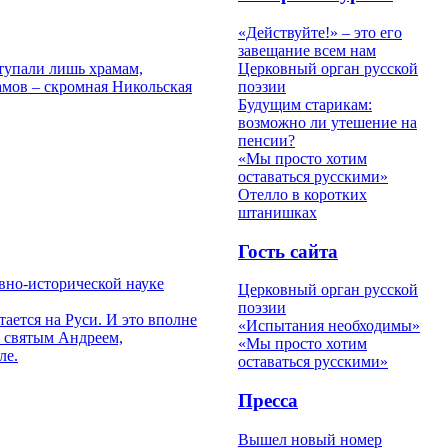
«Действуйте!» – это его
завещание всем нам
ступали лишь храмам,
Церковный орган русской
амов – скромная Никольская
поэзии
Будущим старикам:
возможно ли утешение на
пенсии?
«Мы просто хотим
оставаться русскими»
Отелло в коротких
штанишках
Гость сайта
вно-исторической науке
Церковный орган русской
поэзии
тается на Руси. И это вполне
«Испытания необходимы»
е святым Андреем,
«Мы просто хотим
ле.
оставаться русскими»
Пресса
Вышел новый номер