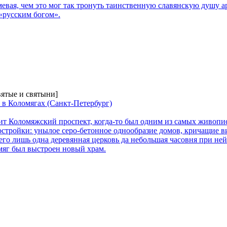
евая, чем это мог так тронуть таинственную славянскую душу а
«русским богом».
вятые и святыни]
 в Коломягах (Санкт-Петербург)
дит Коломяжский проспект, когда-то был одним из самых живопи
остройки: унылое серо-бетонное однообразие домов, кричащие 
его лишь одна деревянная церковь да небольшая часовня при не
яг был выстроен новый храм.