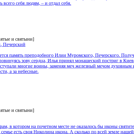
ь всего себя людям, – и отдал себя.
вятые и святыни]
, Печерский
нуется память преподобного Илии Муромского, Печерского. Полу
 повинуясь зову сердца, Илья принял монашеский постриг в Кие
оступали многие воины, заменяя меч железный мечом духовным 
ти, а за небесные.
вятые и святыни]
рам, в котором на почетном месте не оказалось бы иконы святите
 семье есть своя Николина икона. А сколько по всей земле наше