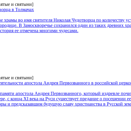
вятые и святыни]
ворца в Толмачах
ве храмы во имя святителя Николая Чудотворца по количеству у
родице. В Замоскворечье сохранился один из таких древних хр
История ее отмечена многими чудесами.
вятые и святыни]
ятельности апостола Андрея Первозванного в российской церко
ь памяти апостола Андрея Первозванного, который издревле почи
ере, с конца XI века на Руси существует предание о посещении е
ры и предсказавшим будущую славу христианства в Русской зем