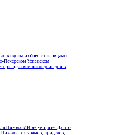
чив в одном из боев с половцами
во-Печерском Успенском
и проводя свои последние дни в
ля Николая? И не увидите. Да что
й Никольских храмов, приделов,