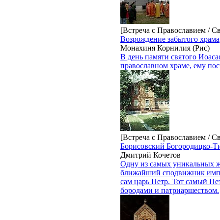
[Встреча с Православием / С
Возрождение забытого храма
Монахиня Корнилия (Рис)
В день памяти святого Иоаса
православном храме, ему по
[Встреча с Православием / С
Борисовский Богородицко-Т
Дмитрий Кочетов
Одну из самых уникальных ж
ближайший сподвижник импер
сам царь Петр. Тот самый Пе
бородами и патриаршеством.