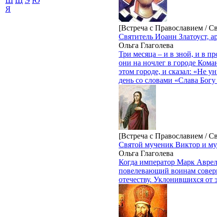
Ш
Щ
Э
Ю
Я
[Встреча с Православием / С
Святитель Иоанн Златоуст, 
Ольга Глаголева
Три месяца – и в зной, и в 
они на ночлег в городе Кома
этом городе, и сказал: «Не 
день со словами «Слава Богу 
[Встреча с Православием / С
Святой мученик Виктор и м
Ольга Глаголева
Когда император Марк Аврели
повелевающий воинам соверш
отечеству. Уклонившихся от 