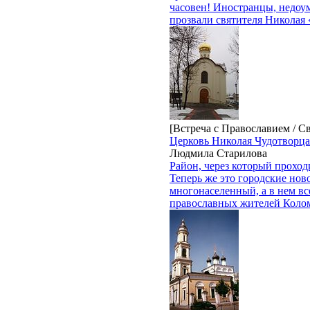
часовен! Иностранцы, недоум
прозвали святителя Николая 
[Встреча с Православием / С
Церковь Николая Чудотворца
Людмила Старилова
Район, через который прохо
Теперь же это городские нов
многонаселенный, а в нем вс
православных жителей Колом