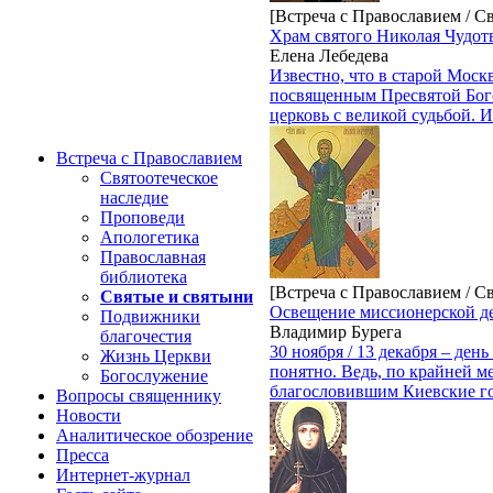
[Встреча с Православием / С
Храм святого Николая Чудот
Елена Лебедева
Известно, что в старой Моск
посвященным Пресвятой Бого
церковь с великой судьбой. 
Встреча с Православием
Святоотеческое
наследие
Проповеди
Апологетика
Православная
библиотека
[Встреча с Православием / С
Святые и святыни
Освещение миссионерской де
Подвижники
Владимир Бурега
благочестия
30 ноября / 13 декабря – ден
Жизнь Церкви
понятно. Ведь, по крайней м
Богослужение
благословившим Киевские го
Вопросы священнику
Новости
Аналитическое обозрение
Пресса
Интернет-журнал