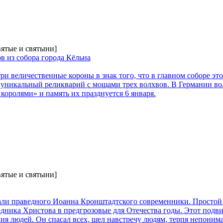
вятые и святыни]
в из собора города Кёльна
ри величественные короны в знак того, что в главном соборе эт
я уникальный реликварий с мощами трех волхвов. В Германии во
королями» и память их празднуется 6 января.
вятые и святыни]
али праведного Иоанна Кронштадтского современники. Простой
дника Христова в предгрозовые для Отечества годы. Этот подви
ия людей. Он спасал всех, шел навстречу людям, терпя непонима