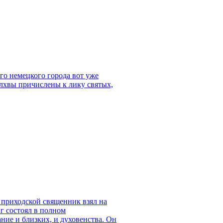
ого немецкого города вот уже
лхвы причислены к лику святых,
 приходской священник взял на
г состоял в полном
ние и близких, и духовенства. Он