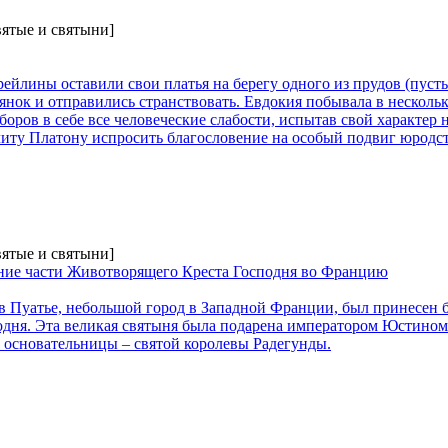
вятые и святыни]
рейлины оставили свои платья на берегу одного из прудов (пуст
янок и отправились странствовать. Евдокия побывала в нескольк
оров в себе все человеческие слабости, испытав свой характер н
иту Платону испросить благословение на особый подвиг юродст
вятые и святыни]
ение части Животворящего Креста Господня во Францию
 в Пуатье, небольшой город в Западной Франции, был принесен 
дня. Эта великая святыня была подарена императором Юстино
о основательницы – святой королевы Радегунды.