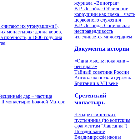
журнала «Виноград»
В.Р. Легойда: Обличение
коррупции как греха – часть
церковного служения
В.Р. Легойда: Социальная
ь считают их утонувшими!),
несправедливость
их монастырях: доила коров,
излечивается милосердием
а прочность, в 1806 году она
ва.
Документы истории
«Одна мысль: пока жив –
бей врага»
Тайный советник России
Англо-саксонская церковь
Британии в VII веке
Сретенский
бесценный дар – частица
м II монастырю Божией Матери
монастырь
Четыре египетских
пустынника (по коптским
фрагментам “Лавсаика”)
Празднование
Владимирской иконы