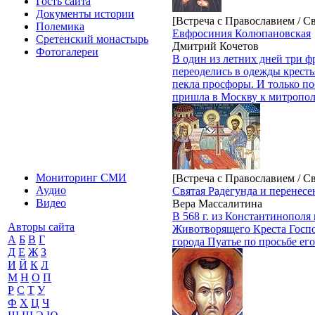
Гость сайта
Документы истории
[Встреча с Православием / С
Полемика
Евфросиния Колюпановская
Сретенский монастырь
Дмитрий Кочетов
Фотогалереи
В один из летних дней три ф
переоделись в одежды кресть
пекла просфоры. И только поб
пришла в Москву к митропол
Мониторинг СМИ
[Встреча с Православием / С
Аудио
Святая Радегунда и перенес
Видео
Вера Массалитина
В 568 г. из Константинополя
Авторы сайта
Животворящего Креста Госпо
А
Б
В
Г
города Пуатье по просьбе ег
Д
Е
Ж
З
И
Й
К
Л
М
Н
О
П
Р
С
Т
У
Ф
Х
Ц
Ч