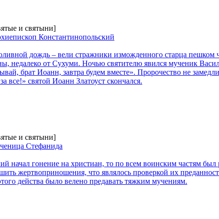
вятые и святыни]
архиепископ Константинопольский
проливной дождь – вели стражники изможденного старца пешком ч
ны, недалеко от Сухуми. Ночью святителю явился мученик Васи
унывай, брат Иоанн, завтра будем вместе». Пророчество не замед
за все!» святой Иоанн Златоуст скончался.
вятые и святыни]
ученица Стефанида
й начал гонение на христиан, то по всем воинским частям был р
ить жертвоприношения, что являлось проверкой их преданност
этого действа было велено предавать тяжким мучениям.