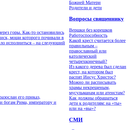
Божией Матери
Родители и дети
Вопросы священнику
Вершки без корешков
ерез горы. Как-то остановились
Работоспособность
лиск, мощи которого почивали в
Какой крест считается более
лило исполниться – на следующий
правильным –
православный или
католический
четырехконечный?
Из какого дерева был сделан
крест, на котором был
распят Иисус Христос?
Можно ли расписывать
храмы некрещеным,
мусульманам или атеистам?
азослан его приказ,
Как должны обращаться
и богам Рима, императору и
дети к родителям: на «ты»
или на «вы»?
СМИ