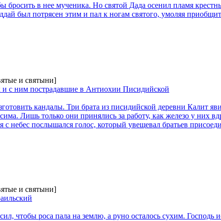
ы бросить в нее мученика. Но святой Дада осенил пламя крестн
дай был потрясен этим и пал к ногам святого, умоляя приобщить
вятые и святыни]
 и с ним пострадавшие в Антиохии Писидийской
готовить кандалы. Три брата из писидийской деревни Калит яви
има. Лишь только они принялись за работу, как железо у них вд
мя с небес послышался голос, который увещевал братьев присоед
вятые и святыни]
раильский
сил, чтобы роса пала на землю, а руно осталось сухим. Господь 