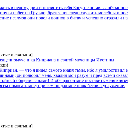
ить в целомудрии и посвятить себя Богу, не оставляя обязанно
иняли набег на Грузию, братья повелели служить молебны и пос
пение псалмов они повели воинов в битву и успешно отразили на
вятые и святыни]
 священномученика Киприана и святой мученицы Иустины
ский
иприан, — что я видел самого князя тьмы, ибо я умилостивил ег
йшинами; он полюбил меня, хвалил мой разум и пред всеми сказал
ойный общения с нами! И обещал он мне поставить меня князем,
сем помогать мне; при сем он дал мне полк бесов в услужение.
вятые и святыни]