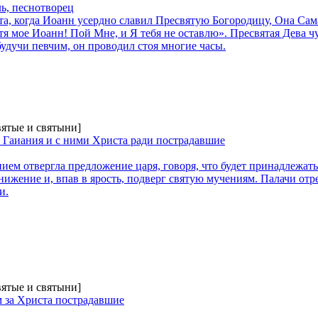
ь, песнотворец
а, когда Иоанн усердно славил Пресвятую Богородицу, Она Сама
дитя мое Иоанн! Пой Мне, и Я тебя не оставлю». Пресвятая Дева 
будучи певчим, он проводил стоя многие часы.
вятые и святыни]
Гаиания и с ними Христа ради пострадавшие
ием отвергла предложение царя, говоря, что будет принадлежат
нижение и, впав в ярость, подверг святую мучениям. Палачи отре
и.
вятые и святыни]
м за Христа пострадавшие