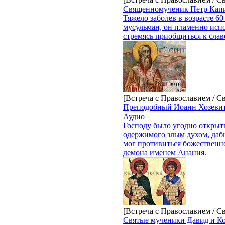
Священномученик Петр Кап
Тяжело заболев в возрасте 6
мусульман, он пламенно испо
стремясь приобщиться к слав
[Встреча с Православием / С
Преподобный Иоанн Хозевит
Аудио
Господу было угодно откры
одержимого злым духом, даб
мог противиться божественно
демона именем Анания.
[Встреча с Православием / С
Святые мученики Давид и Ко