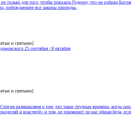
не только для того, чтобы показать Гедеону, что он избран Бого
та, побеждающее все законы природы.
вятые и святыни]
донежского 25 сентября / 8 октября
вятые и святыни]
Сергия размышляем о том, что такое трудные времена, когда он
разделяй и властвуй» и том, не примирит ли нас общая беда, ес