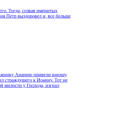
его. Тогда, созвав именитых
ия Петр выздоровел и, все больше
вижнику Ананию привели юношу,
л страждущего к Иоанну. Тот не
ой милости у Господа, изгнал