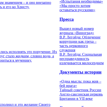
«Испытания необходимы»
ым знамением – и оно внезапно
«Мы просто хотим
 и его ко Христу.
оставаться русскими»
Пресса
Вышел новый номер
журнала «Виноград»
В.Р. Легойда: Обличение
коррупции как греха –
часть церковного
служения
лись исполнять это поручение. Их
В.Р. Легойда: Социальная
руг стало жидким, словно вода, а
несправедливость
иниться к мученику.
излечивается милосердием
Документы истории
«Одна мысль: пока жив –
бей врага»
Тайный советник России
Англо-саксонская церковь
Британии в VII веке
исполнил и это желание Своего