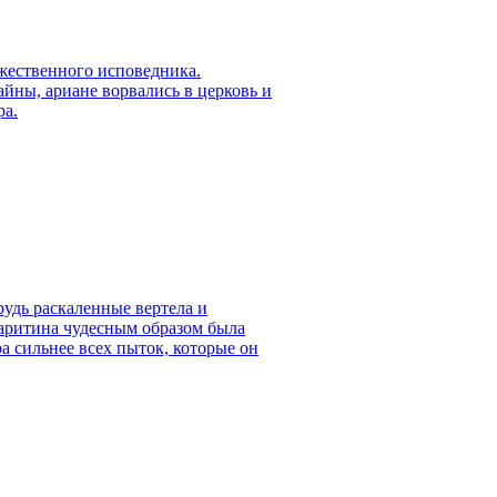
ужественного исповедника.
йны, ариане ворвались в церковь и
ра.
рудь раскаленные вертела и
Харитина чудесным образом была
а сильнее всех пыток, которые он