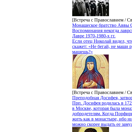
[Встреча с Православием / С
Монашеское братство Аввы 
Воспоминания некогда лаврс
Лавре 1970-1980-х гг.
Если отец Николай видел, что
скажет: «Не бегай, не маши р
машешь?»
[Встреча с Православием / С
Преподобная Досифея, затво
Прп. Досифея родилась в 172
в Москве, которая была мон
добродетелям. Когда Порфири
жить как в монастыре, ибо н
можно скорее выдать ее заму