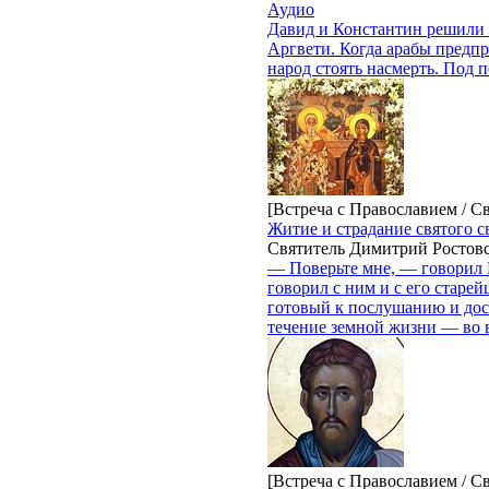
Аудио
Давид и Константин решили ж
Аргвети. Когда арабы предпр
народ стоять насмерть. Под 
[Встреча с Православием / С
Житие и страдание святого
Святитель Димитрий Ростов
— Поверьте мне, — говорил К
говорил с ним и с его старе
готовый к послушанию и дост
течение земной жизни — во в
[Встреча с Православием / С