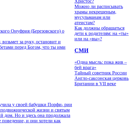
Христос?
Можно ли расписывать
храмы некрещеным,
мусульманам или
атеистам?
Как должны обращаться
кого Онуфрия (Березовского) о
дети к родителям: на «ты»
или на «вы»?
 возьмет за руку, остановит и
обетами перед Богом, что ты ими
СМИ
«Одна мысль: пока жив –
бей врага»
Тайный советник России
Англо-саксонская церковь
Британии в VII веке
лучила у своей бабушки Порфи- рии
к подвижнической жизни и святым
й дом. Но и здесь она продолжала
 поведение, и они хотели как