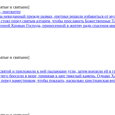
вятые и святыни]
, пресвитер
ла невиданный прежде размах, еретики решили избавиться от м
стоял перед святым алтарем, чтобы прославить Божественные Та
енной Кровью Господа, принесенной в жертву ради спасения ми
вятые и святыни]
святой и приложили к ней пылающие угли, затем вонзили ей в г
 чего бросили в море, привязав к шее тяжелый камень. Однако 
 перед наместником, чтобы показать, насколько христианская вер
вятые и святыни]