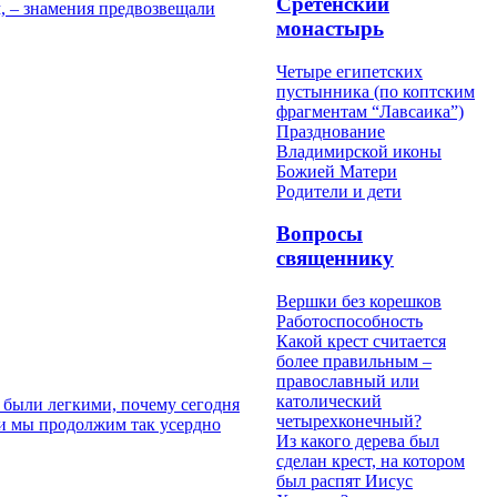
Сретенский
м, – знамения предвозвещали
монастырь
Четыре египетских
пустынника (по коптским
фрагментам “Лавсаика”)
Празднование
Владимирской иконы
Божией Матери
Родители и дети
Вопросы
священнику
Вершки без корешков
Работоспособность
Какой крест считается
более правильным –
православный или
католический
и были легкими, почему сегодня
четырехконечный?
ли мы продолжим так усердно
Из какого дерева был
сделан крест, на котором
был распят Иисус