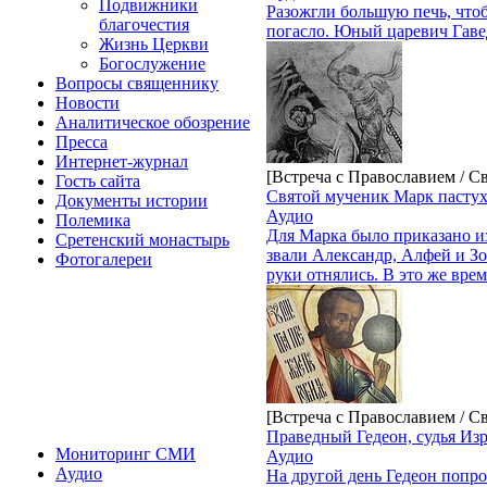
Подвижники
Разожгли большую печь, чтоб
благочестия
погасло. Юный царевич Гавед
Жизнь Церкви
Богослужение
Вопросы священнику
Новости
Аналитическое обозрение
Пресса
Интернет-журнал
[Встреча с Православием / С
Гость сайта
Святой мученик Марк пастух
Документы истории
Аудио
Полемика
Для Марка было приказано из
Сретенский монастырь
звали Александр, Алфей и Зос
Фотогалереи
руки отнялись. В это же вре
[Встреча с Православием / С
Праведный Гедеон, судья Из
Мониторинг СМИ
Аудио
Аудио
На другой день Гедеон попро