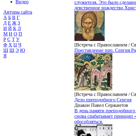
Видео
служителя. Это было сделано 
девственное рождество Хрис
Авторы сайта
А
Б
В
Г
Д
Е
Ж
З
И
Й
К
Л
М
Н
О
П
Р
С
Т
У
[Встреча с Православием / С
Ф
Х
Ц
Ч
Преставление прп. Сергия Ра
Ш
Щ
Э
Ю
Я
[Встреча с Православием / С
Дело преподобного Сергия
Диакон Павел Сержантов
В день памяти преподобного 
снова срабатывает принцип «
обособляться.