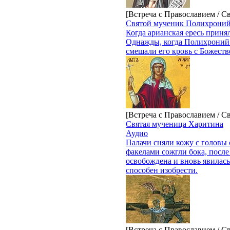
[Встреча с Православием / С
Святой мученик Полихроний
Когда арианская ересь приня
Однажды, когда Полихроний 
смешали его кровь с Божеств
[Встреча с Православием / С
Святая мученица Харитина
Аудио
Палачи сняли кожу с головы 
факелами сожгли бока, после
освобождена и вновь явилась
способен изобрести.
[Встреча с Православием / С