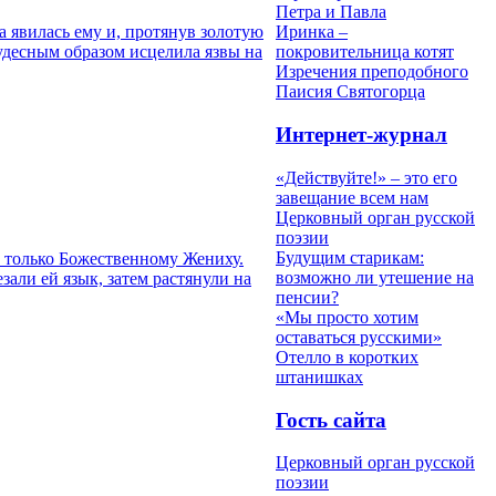
Петра и Павла
 явилась ему и, протянув золотую
Иринка –
чудесным образом исцелила язвы на
покровительница котят
Изречения преподобного
Паисия Святогорца
Интернет-журнал
«Действуйте!» – это его
завещание всем нам
Церковный орган русской
поэзии
Будущим старикам:
ь только Божественному Жениху.
возможно ли утешение на
зали ей язык, затем растянули на
пенсии?
«Мы просто хотим
оставаться русскими»
Отелло в коротких
штанишках
Гость сайта
Церковный орган русской
поэзии