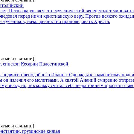
итолийский
0 лет, Петр сокрушался, что мученический венец может миновать 
ведовал перед ними христианскую веру. Против всякого ожидан
е мучеников, начал ревностно проповедовать Христа.
вятые и святыни]
, епископ Кесарии Палестинской
ть подвиги преподобного Иоанна. Однажды к знаменитому под
ы он излечил его молитвами. А святой Ананий смиренно отправи
му знаку, но, поскольку считал себя недостойным просить о так
вятые и святыни]
нстантин, грузинские князья