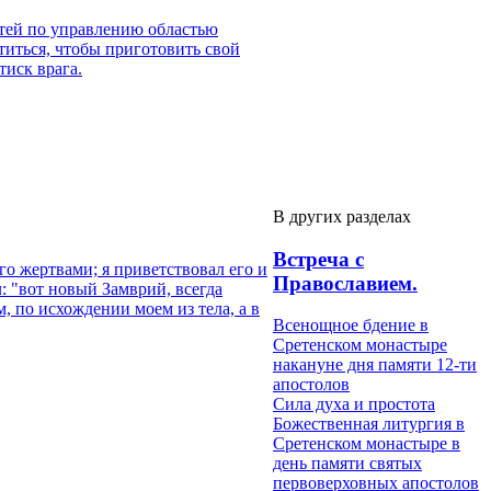
стей по управлению областью
титься, чтобы приготовить свой
тиск врага.
В других разделах
Встреча с
о жертвами; я приветствовал его и
Православием.
: "вот новый Замврий, всегда
 по исхождении моем из тела, а в
Всенощное бдение в
Сретенском монастыре
накануне дня памяти 12-ти
апостолов
Сила духа и простота
Божественная литургия в
Сретенском монастыре в
день памяти святых
первоверховных апостолов