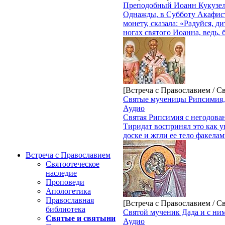
Преподобный Иоанн Кукузел
Однажды, в Субботу Акафист
монету, сказала: «Радуйся, 
ногах святого Иоанна, ведь, 
[Встреча с Православием / С
Cвятые мученицы Рипсимия, 
Аудио
Святая Рипсимия с негодован
Тиридат воспринял это как у
доске и жгли ее тело факелам
Встреча с Православием
Святоотеческое
наследие
Проповеди
Апологетика
Православная
[Встреча с Православием / С
библиотека
Cвятой мученик Дада и с ни
Святые и святыни
Аудио