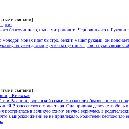
вятые и святыни]
Сергия
кого благочинного, ныне митрополита Черновицкого и Буковинс
 молодой монах идет быстро, бежит, машет руками, он подойдет,
уками, ты умер для мира, что ты суетишься; твои руки связаны 
вятые и святыни]
рница Киевская
1 г. в Рязани в дворянской семье. Начальное образование она по
ахиней Вознесенского монастыря. Она привила девочке любовь 
я постриглась в великую схиму, внучка вернулась в родительски
ичто в мирской жизни ее не привлекало. Родителей беспокоило ее
ж.