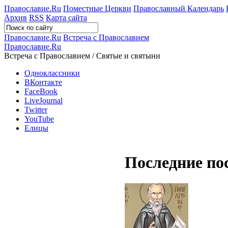
Православие.Ru
Поместные Церкви
Православный Календарь
Архив
RSS
Карта сайта
Православие.Ru
Встреча с Православием
Православие.Ru
Встреча с Православием / Святые и святыни
Одноклассники
ВКонтакте
FaceBook
LiveJournal
Twitter
YouTube
Елицы
Последние по