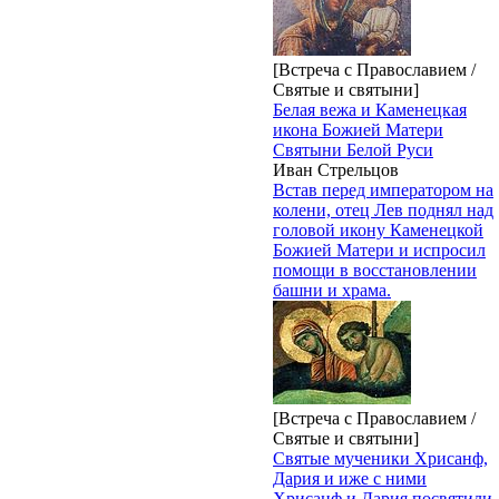
[Встреча с Православием /
Святые и святыни]
Белая вежа и Каменецкая
икона Божией Матери
Святыни Белой Руси
Иван Стрельцов
Встав перед императором на
колени, отец Лев поднял над
головой икону Каменецкой
Божией Матери и испросил
помощи в восстановлении
башни и храма.
[Встреча с Православием /
Святые и святыни]
Святые мученики Хрисанф,
Дария и иже с ними
Хрисанф и Дария посвятили