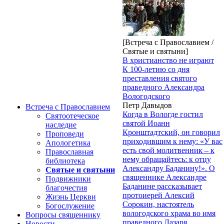
[Встреча с Православием /
Святые и святыни]
В христианство не играют
К 100-летию со дня
преставления святого
праведного Александра
Вологодского
Петр Давыдов
Встреча с Православием
Когда в Вологде гостил
Святоотеческое
святой Иоанн
наследие
Кронштадтский, он говорил
Проповеди
приходившим к нему: «У вас
Апологетика
есть свой молитвенник – к
Православная
нему обращайтесь: к отцу
библиотека
Александру Баданину!». О
Святые и святыни
священнике Александре
Подвижники
Баданине рассказывает
благочестия
протоиерей Алексий
Жизнь Церкви
Сорокин, настоятель
Богослужение
вологодского храма во имя
Вопросы священнику
праведного Лазаря
Новости