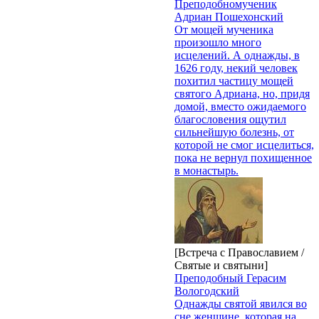
Преподобномученик
Адриан Пошехонский
От мощей мученика
произошло много
исцелений. А однажды, в
1626 году, некий человек
похитил частицу мощей
святого Адриана, но, придя
домой, вместо ожидаемого
благословения ощутил
сильнейшую болезнь, от
которой не смог исцелиться,
пока не вернул похищенное
в монастырь.
[Встреча с Православием /
Святые и святыни]
Преподобный Герасим
Вологодский
Однажды святой явился во
сне женщине, которая на