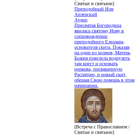
Святые и святыни]
Преподобный Иов
Анзерский
Аудио
Пресвятая Богородица
явилась святому Иову в
сопровождении
преподобного Елеазара,
основателя скита. Показав
на один из холмов, Матерь
Божия повелела водрузить
там крест и основать
церковь, посвященную
Распятию, и новый скит,
обещая Свою помощь в этом
начинании.
[Встреча с Православием /
Святые и святыни]