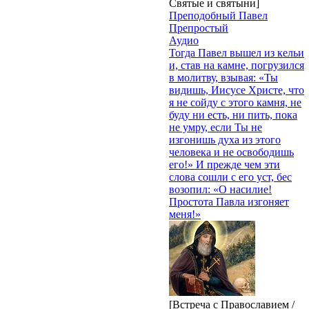
Святые и святыни]
Преподобный Павел
Препростый
Аудио
Тогда Павел вышел из кельи
и, став на камне, погрузился
в молитву, взывая: «Ты
видишь, Иисусе Христе, что
я не сойду с этого камня, не
буду ни есть, ни пить, пока
не умру, если Ты не
изгонишь духа из этого
человека и не освободишь
его!» И прежде чем эти
слова сошли с его уст, бес
возопил: «О насилие!
Простота Павла изгоняет
меня!»
[Встреча с Православием /