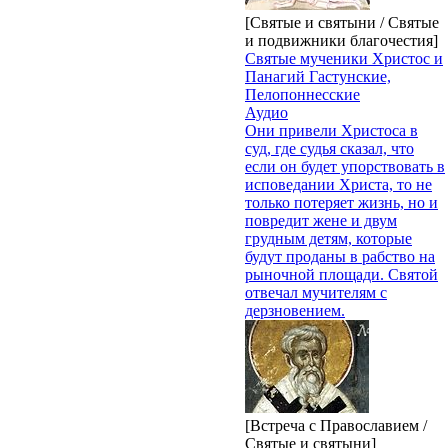
[Святые и святыни / Святые
и подвижники благочестия]
Святые мученики Христос и
Панагий Гастунские,
Пелопоннесские
Аудио
Они привели Христоса в
суд, где судья сказал, что
если он будет упорствовать в
исповедании Христа, то не
только потеряет жизнь, но и
повредит жене и двум
грудным детям, которые
будут проданы в рабство на
рыночной площади. Святой
отвечал мучителям с
дерзновением.
[Встреча с Православием /
Святые и святыни]