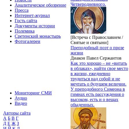
Четверодневного.
Аналитическое обозрение
Пресса
Интернет-журнал
Гость сайта
Документы истории
Полемика
Сретенский монастырь
[Встреча с Православием /
Фотогалереи
Святые и святыни]
Преподобный поэт о прозе
жизни
Диакон Павел Сержантов
Как это хорошо – не «витать
в облаках», найти свое место
в жизни, ежедневно
трудиться над собой и не
мечтать о будущем величии.
У преподобного Симеона в
Мониторинг СМИ
гимнах есть рассуждения о
Аудио
высоком, есть и о вещах
Видео
обыденных.
Авторы сайта
А
Б
В
Г
Д
Е
Ж
З
И
Й
К
Л