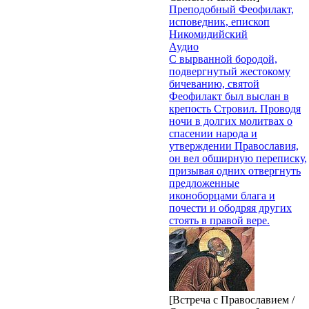
Преподобный Феофилакт,
исповедник, епископ
Никомидийский
Аудио
С вырванной бородой,
подвергнутый жестокому
бичеванию, святой
Феофилакт был выслан в
крепость Стровил. Проводя
ночи в долгих молитвах о
спасении народа и
утверждении Православия,
он вел обширную переписку,
призывая одних отвергнуть
предложенные
иконоборцами блага и
почести и ободряя других
стоять в правой вере.
[Встреча с Православием /