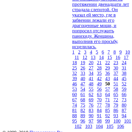
протяжении двенадцати лет
страдала слепотой. Он
указал ей место, где в
забвении лежали его
драгоценные мощи, и
попросил отслужить
панихиду. Женщина,
выполнив его просьбу,
исцелилась.
1
2
3
4
5
6
7
8
9
10
11
12
13
14
15
16
17
18
19
20
21
22
23
24
25
26
27
28
29
30
31
32
33
34
35
36
37
38
39
40
41
42
43
44
45
46
47
48
49
50
51
52
53
54
55
56
57
58
59
60
61
62
63
64
65
66
67
68
69
70
71
72
73
74
75
76
77
78
79
80
81
82
83
84
85
86
87
88
89
90
91
92
93
94
95
96
97
98
99
100
101
102
103
104
105
106