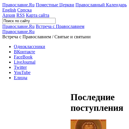
Православие.Ru
Поместные Церкви
Православный Календарь
English
Српска
Архив
RSS
Карта сайта
Православие.Ru
Встреча с Православием
Православие.Ru
Встреча с Православием / Святые и святыни
Одноклассники
ВКонтакте
FaceBook
LiveJournal
Twitter
YouTube
Елицы
Последние
поступления