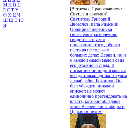
М
Н
О
П
[Встреча с Православием /
Р
С
Т
У
Святые и святыни]
Ф
Х
Ц
Ч
Святитель Григорий
Ш
Щ
Э
Ю
Двоеслов, папа Римский
Я
Обширная переписка
святителя красноречиво
свидетельствует о
попечении этого доброго
пастыря не только о
больших делах Церкви, но и
о каждой самой малой овце
его духовного стада. В
посланиях он подписывался
всегда только одним титулом
– «раб рабов Божиих». Он
был убежден: никакой
епископ не может
единолично претендовать на
власть, которой обладают
лишь Вселенские Соборы и
Церкви в целом.