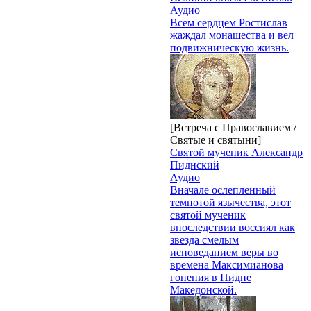
Аудио
Всем сердцем Ростислав
жаждал монашества и вел
подвижническую жизнь.
[Встреча с Православием /
Святые и святыни]
Святой мученик Александр
Пиднский
Аудио
Вначале ослепленный
темнотой язычества, этот
святой мученик
впоследствии воссиял как
звезда смелым
исповеданием веры во
времена Максимианова
гонения в Пидне
Македонской.