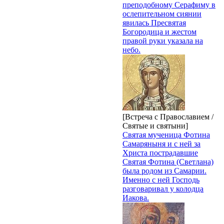
преподобному Серафиму в
ослепительном сиянии
явилась Пресвятая
Богородица и жестом
правой руки указала на
небо.
[Встреча с Православием /
Святые и святыни]
Святая мученица Фотина
Самаряныня и с ней за
Христа пострадавшие
Святая Фотина (Светлана)
была родом из Самарии.
Именно с ней Господь
разговаривал у колодца
Иакова.