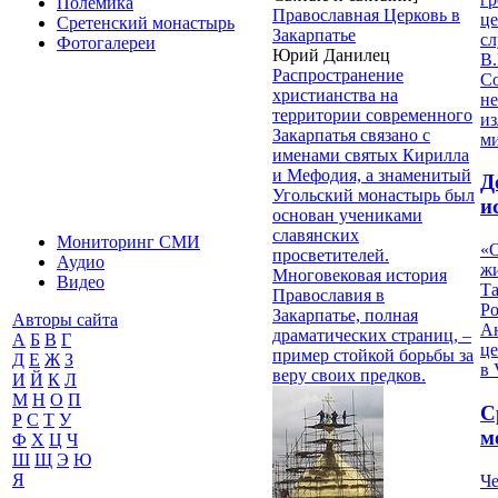
Полемика
Православная Церковь в
це
Сретенский монастырь
Закарпатье
с
Фотогалереи
Юрий Данилец
В.
Распространение
С
христианства на
не
территории современного
из
Закарпатья связано с
м
именами святых Кирилла
и Мефодия, а знаменитый
Д
Угольский монастырь был
и
основан учениками
славянских
Мониторинг СМИ
«О
просветителей.
Аудио
жи
Многовековая история
Видео
Т
Православия в
Р
Закарпатье, полная
Авторы сайта
Ан
драматических страниц, –
А
Б
В
Г
це
пример стойкой борьбы за
Д
Е
Ж
З
в 
веру своих предков.
И
Й
К
Л
М
Н
О
П
С
Р
С
Т
У
м
Ф
Х
Ц
Ч
Ш
Щ
Э
Ю
Я
Че