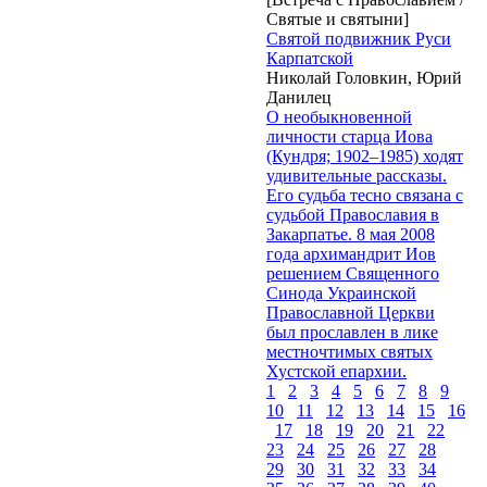
Святые и святыни]
Святой подвижник Руси
Карпатской
Николай Головкин, Юрий
Данилец
О необыкновенной
личности старца Иова
(Кундря; 1902–1985) ходят
удивительные рассказы.
Его судьба тесно связана с
судьбой Православия в
Закарпатье. 8 мая 2008
года архимандрит Иов
решением Священного
Синода Украинской
Православной Церкви
был прославлен в лике
местночтимых святых
Хустской епархии.
1
2
3
4
5
6
7
8
9
10
11
12
13
14
15
16
17
18
19
20
21
22
23
24
25
26
27
28
29
30
31
32
33
34