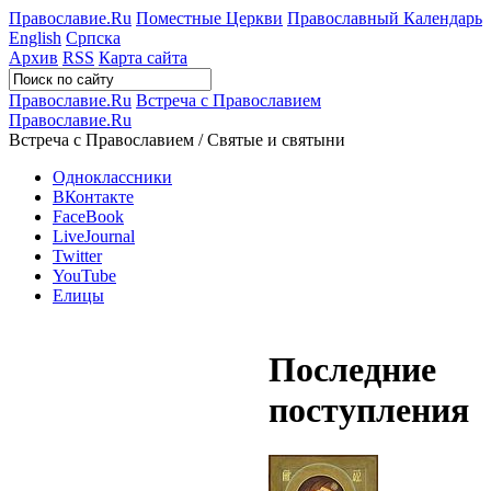
Православие.Ru
Поместные Церкви
Православный Календарь
English
Српска
Архив
RSS
Карта сайта
Православие.Ru
Встреча с Православием
Православие.Ru
Встреча с Православием / Святые и святыни
Одноклассники
ВКонтакте
FaceBook
LiveJournal
Twitter
YouTube
Елицы
Последние
поступления