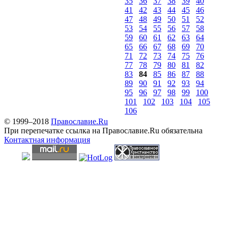
35
36
37
38
39
40
41
42
43
44
45
46
47
48
49
50
51
52
53
54
55
56
57
58
59
60
61
62
63
64
65
66
67
68
69
70
71
72
73
74
75
76
77
78
79
80
81
82
83
84
85
86
87
88
89
90
91
92
93
94
95
96
97
98
99
100
101
102
103
104
105
106
© 1999–2018
Православие.Ru
При перепечатке ссылка на Православие.Ru обязательна
Контактная информация