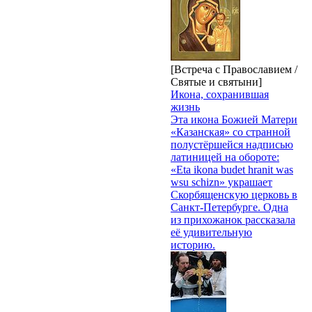
[Встреча с Православием /
Святые и святыни]
Икона, сохранившая
жизнь
Эта икона Божией Матери
«Казанская» со странной
полустёршейся надписью
латиницей на обороте:
«Eta ikona budet hranit was
wsu schizn» украшает
Скорбященскую церковь в
Санкт-Петербурге. Одна
из прихожанок рассказала
её удивительную
историю.