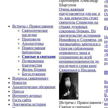
Протоиерей Александр
«
Шаргунов
ос
Очень важным
р
представляется для нас и
От
то, как ревностно стоял
ш
святитель Спиридон на
Встреча с Православием
страже духовных
Г
Святоотеческое
сокровищ Церкви. По
наследие
свидетельству историков
Ц
Проповеди
Никифора и Созомена, он
ру
Апологетика
чрезвычайно заботился о
«
Православная
строгом соблюдении
н
библиотека
церковного чина и
«
Святые и святыни
сохранении во всей
ос
Подвижники
неприкосновенности до
р
благочестия
последнего слова книг
Жизнь Церкви
Священного Писания.
П
Богослужение
Вопросы священнику
В
Новости
но
Аналитическое обозрение
«
Пресса
В.
Интернет-журнал
О
Гость сайта
[Встреча с Православием /
ко
Документы истории
Святые и святыни]
гр