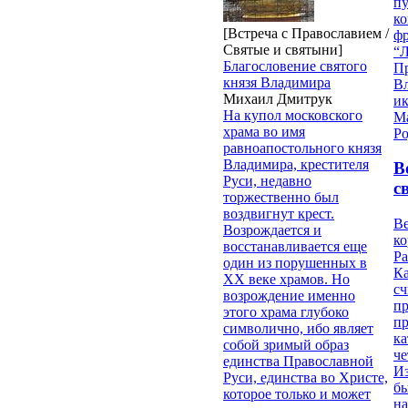
пу
к
[Встреча с Православием /
ф
Святые и святыни]
“Л
Благословение святого
П
князя Владимира
В
Михаил Дмитрук
и
На купол московского
М
храма во имя
Ро
равноапостольного князя
Владимира, крестителя
В
Руси, недавно
с
торжественно был
воздвигнут крест.
Ве
Возрождается и
к
восстанавливается еще
Ра
один из порушенных в
Ка
ХХ веке храмов. Но
сч
возрождение именно
п
этого храма глубоко
п
символично, ибо являет
ка
собой зримый образ
ч
единства Православной
Из
Руси, единства во Христе,
бы
которое только и может
на