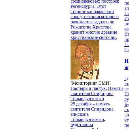
средневековых построек
п
Регенсбурга. Этот
ап
старинный баварский
П
город, история которого
И
начинается задолго до
п
Рождества Христова,
ко
хранит многие древние
И
христианские святыни.
п
П
Св
И
ж
«Д
[Мониторинг СМИ]
эт
Пастырь и пастух. Памяти
вс
святителя Спиридона
Ц
Тримифунтского
ру
25 декабря – память
Б
святителя Спиридона,
ст
епископа
в
Тримифунтского,
ут
чудотворца
п