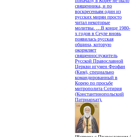
поначалу в Корее не было
священника, и по
воскресеньям один из
русских мирян просто
читал некоторые
молитвы. …В конце 1980-
х годов в Сеуле вновь
появилась русская
община, которую
окормляет
священнослужитель
Русской Православной
Церкви игумен Феофан
(Ким), специально
командированный в
Корею по просьбе
митрополита Сотирия
(Константинопольский
Патриархат).
[Встреча с Православием /