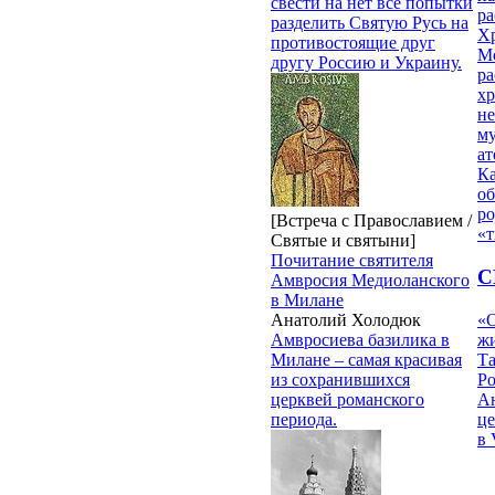
свести на нет все попытки
ра
разделить Святую Русь на
Х
противостоящие друг
М
другу Россию и Украину.
ра
х
н
му
ат
К
об
ро
[Встреча с Православием /
«т
Святые и святыни]
Почитание святителя
С
Амвросия Медиоланского
в Милане
«О
Анатолий Холодюк
жи
Амвросиева базилика в
Т
Милане – самая красивая
Р
из сохранившихся
Ан
церквей романского
це
периода.
в 