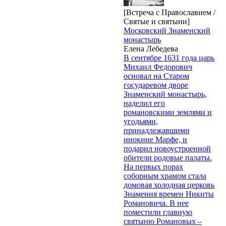
[Встреча с Православием /
Святые и святыни]
Московский Знаменский
монастырь
Елена Лебедева
В сентябре 1631 года царь
Михаил Федорович
основал на Старом
государевом дворе
Знаменский монастырь,
наделил его
романовскими землями и
угодьями,
принадлежавшими
инокине Марфе, и
подарил новоустроенной
обители родовые палаты.
На первых порах
соборным храмом стала
домовая холодная церковь
Знамения времен Никиты
Романовича. В нее
поместили главную
святыню Романовых –