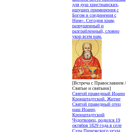
для душ христианских,
ищущих примирения с
Богом и соединения с
Ним». Сегодня храм,
разрушенный и
разграбленный, словно
укор всем нам.
[Встреча с Православием /
Святые и святыни]
Святой праведный Иоанн
Кронштадтский. Житие
Святой праведный отец
наш Иоанн,
Кронштадтский
Чудотворец, родился 19
октября 1829 года в селе
Сура Пинежского уезда