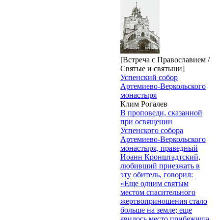
[Встреча с Православием /
Святые и святыни]
Успенский собор
Артемиево-Веркольского
монастыря
Клим Рогалев
В проповеди, сказанной
при освящении
Успенского собора
Артемиево-Веркольского
монастыря, праведный
Иоанн Кронштадтский,
любивший приезжать в
эту обитель, говорил:
«Еще одним святым
местом спасительного
жертвоприношения стало
больше на земле; еще
явилось место прибежища