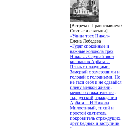
[Встреча с Православием /
Святые и святыни]
«Улица трех Никол»
Елена Лебедева
«Гудят спокойные и
важные колокола трех
Никол… Слушай звон
колоколов Арбата…
Плачь с плачущими.
Замерзай с замерзшими и
голодай с голодными. Но
не гаси себя и не сдавайся
плену мелкой жизни,
мелкого стяжательства,
ты, русский, гражданин
Арбата… И Никола
Милостивый, тихий и
простой святитель,
покровитель страждущих,
друг бедных и заступник