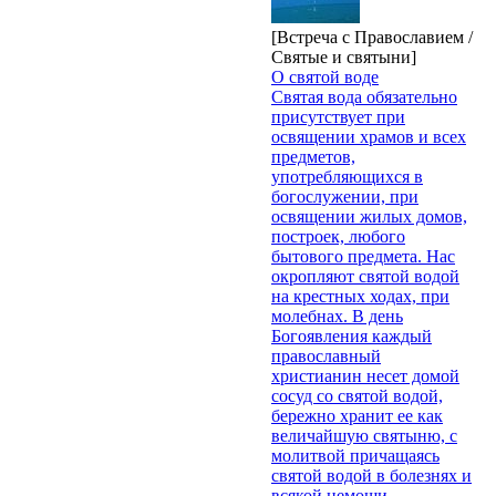
[Встреча с Православием /
Святые и святыни]
О святой воде
Святая вода обязательно
присутствует при
освящении храмов и всех
предметов,
употребляющихся в
богослужении, при
освящении жилых домов,
построек, любого
бытового предмета. Нас
окропляют святой водой
на крестных ходах, при
молебнах. В день
Богоявления каждый
православный
христианин несет домой
сосуд со святой водой,
бережно хранит ее как
величайшую святыню, с
молитвой причащаясь
святой водой в болезнях и
всякой немощи.