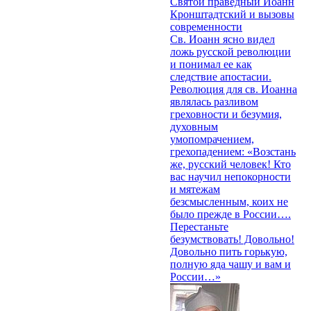
Святой праведный Иоанн
Кронштадтский и вызовы
современности
Св. Иоанн ясно видел
ложь русской революции
и понимал ее как
следствие апостасии.
Революция для св. Иоанна
являлась разливом
греховности и безумия,
духовным
умопомрачением,
грехопадением: «Возстань
же, русский человек! Кто
вас научил непокорности
и мятежам
безсмысленным, коих не
было прежде в России….
Перестаньте
безумствовать! Довольно!
Довольно пить горькую,
полную яда чашу и вам и
России…»