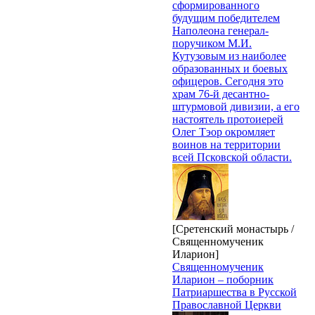
сформированного
будущим победителем
Наполеона генерал-
поручиком М.И.
Кутузовым из наиболее
образованных и боевых
офицеров. Сегодня это
храм 76-й десантно-
штурмовой дивизии, а его
настоятель протоиерей
Олег Тэор окромляет
воинов на территории
всей Псковской области.
[Сретенский монастырь /
Священномученик
Иларион]
Священномученик
Иларион – поборник
Патриаршества в Русской
Православной Церкви