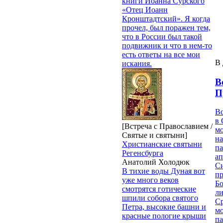
книги Иоанна Сурского
«Отец Иоанн
Кронштадтский». Я когда
прочел, был поражен тем,
что в России был такой
подвижник и что в нем-то
есть ответы на все мои
В 
искания.
В
П
В
в 
[Встреча с Православием /
м
Святые и святыни]
на
Христианские святыни
па
Регенсбурга
ап
Анатолий Холодюк
Си
В тихие воды Дуная вот
пр
уже много веков
Бо
смотрятся готические
ли
шпили собора святого
С
Петра, высокие башни и
мо
красные пологие крыши
па