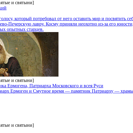
вятые и святыни]
кий
лосу, который потребовал от него оставить мир и посвятить себ
во-Печерскую лавру. Косму приняли неохотно из-за его юности,
ых опытных старцев.
вятые и святыни]
ка Ермогена, Патриарха Московского и всея Руси
арх Ермоген и Смутное время — памятник Патриарху — храмы
вятые и святыни]