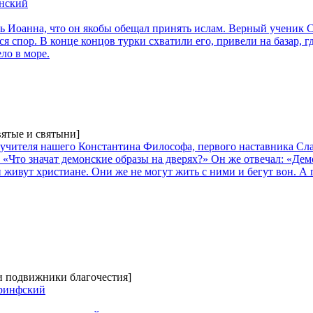
нский
ь Иоанна, что он якобы обещал принять ислам. Верный ученик 
ся спор. В конце концов турки схватили его, привели на базар, гд
ло в море.
вятые и святыни]
учителя нашего Константина Философа, первого наставника Сл
«Что значат демонские образы на дверях?» Он же отвечал: «Дем
 живут христиане. Они же не могут жить с ними и бегут вон. А г
 и подвижники благочестия]
оринфский