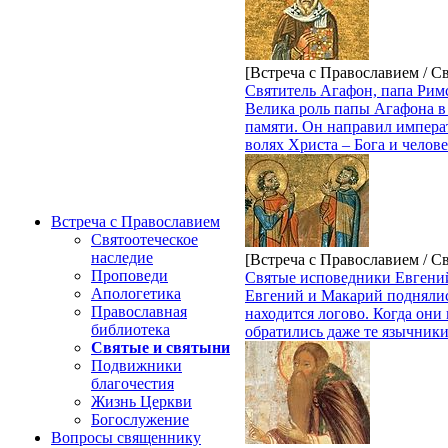
[Встреча с Православием / С
Святитель Агафон, папа Рим
Велика роль папы Агафона в
памяти. Он направил императ
волях Христа – Бога и челов
Встреча с Православием
Святоотеческое
наследие
[Встреча с Православием / С
Проповеди
Святые исповедники Евгени
Апологетика
Евгений и Макарий поднялись
Православная
находится логово. Когда они
библиотека
обратились даже те язычники
Святые и святыни
Подвижники
благочестия
Жизнь Церкви
Богослужение
Вопросы священнику