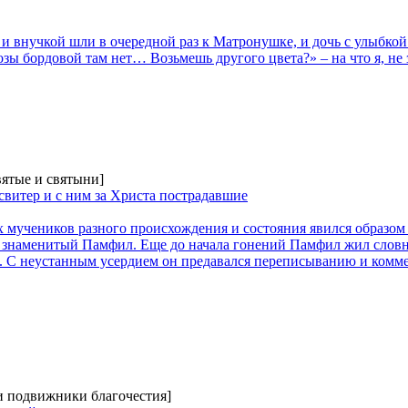
 внучкой шли в очередной раз к Матронушке, и дочь с улыбкой с
озы бордовой там нет… Возьмешь другого цвета?» – на что я, не 
вятые и святыни]
витер и с ним за Христа пострадавшие
 мучеников разного происхождения и состояния явился образом 
л знаменитый Памфил. Еще до начала гонений Памфил жил словн
е. С неустанным усердием он предавался переписыванию и ком
 и подвижники благочестия]