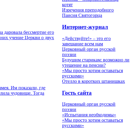
котят
Изречения преподобного
Паисия Святогорца
Интернет-журнал
а даровала бессмертие его
 них учение Церкви о двух
«Действуйте!» – это его
завещание всем нам
Церковный орган русской
поэзии
Будущим старикам: возможно ли
утешение на пенсии?
«Мы просто хотим оставаться
русскими»
Отелло в коротких штанишках
мея. Им показали, где
Гость сайта
елила чудовище. Тогда
Церковный орган русской
поэзии
«Испытания необходимы»
«Мы просто хотим оставаться
русскими»