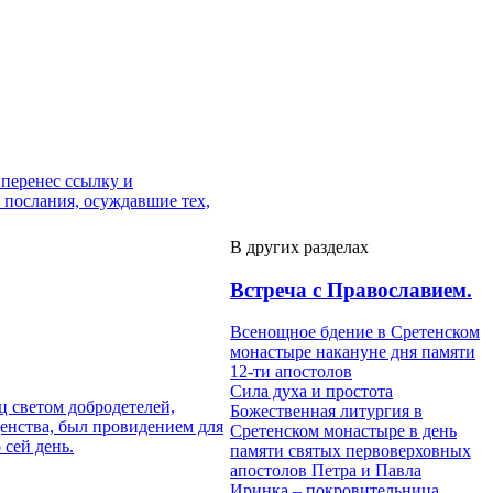
 перенес ссылку и
 послания, осуждавшие тех,
В других разделах
Встреча с Православием.
Всенощное бдение в Сретенском
монастыре накануне дня памяти
12-ти апостолов
Сила духа и простота
ц светом добродетелей,
Божественная литургия в
щенства, был провидением для
Сретенском монастыре в день
 сей день.
памяти святых первоверховных
апостолов Петра и Павла
Иринка – покровительница