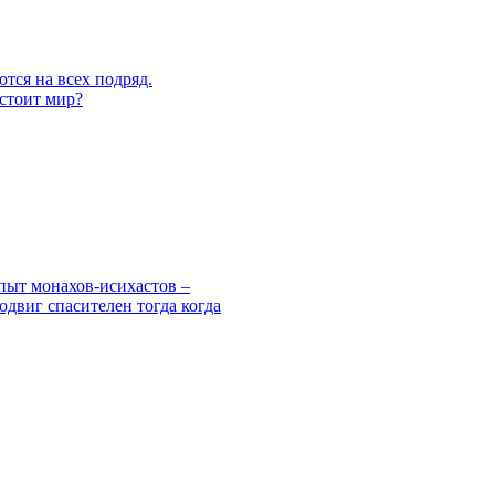
тся на всех подряд.
 стоит мир?
пыт монахов-исихастов –
одвиг спасителен тогда когда