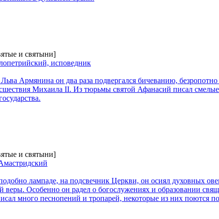
вятые и святыни]
опетрийский, исповедник
Льва Армянина он два раза подвергался бичеванию, безропотно
сшествия Михаила II. Из тюрьмы святой Афанасий писал смелые
государства.
вятые и святыни]
 Амастридский
одобно лампаде, на подсвечник Церкви, он осиял духовных ове
й веры. Особенно он радел о богослужениях и образовании свя
писал много песнопений и тропарей, некоторые из них поются по