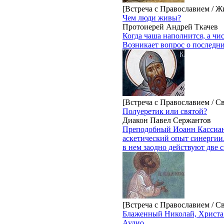
[Встреча с Православием / Ж
Чем люди живы?
Протоиерей Андрей Ткачев
Когда чаша наполнится, а чи
Возникает вопрос о последни
[Встреча с Православием / С
Полуеретик или святой?
Диакон Павел Сержантов
Преподобный Иоанн Кассиан 
аскетический опыт синергии.
в нем заодно действуют две 
[Встреча с Православием / С
Блаженный Николай, Христа
Аудио