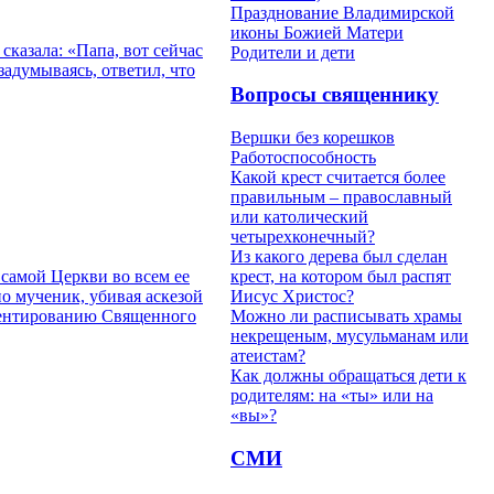
Празднование Владимирской
иконы Божией Матери
казала: «Папа, вот сейчас
Родители и дети
задумываясь, ответил, что
Вопросы священнику
Вершки без корешков
Работоспособность
Какой крест считается более
правильным – православный
или католический
четырехконечный?
Из какого дерева был сделан
самой Церкви во всем ее
крест, на котором был распят
о мученик, убивая аскезой
Иисус Христос?
ментированию Священного
Можно ли расписывать храмы
некрещеным, мусульманам или
атеистам?
Как должны обращаться дети к
родителям: на «ты» или на
«вы»?
СМИ