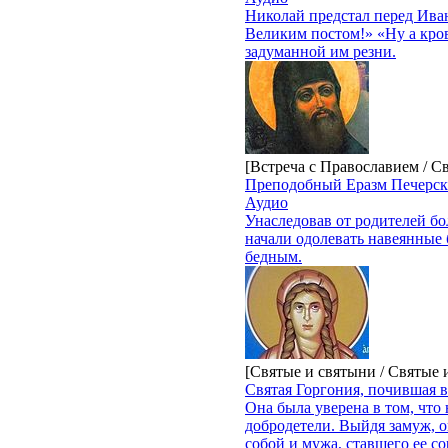
Николай предстал перед Иван
Великим постом!» «Ну а кров
задуманной им резни.
[Встреча с Православием / С
Преподобный Еразм Печерс
Аудио
Унаследовав от родителей бо
начали одолевать навеянные б
бедным.
[Святые и святыни / Святые
Святая Горгония, почившая 
Она была уверена в том, что 
добродетели. Выйдя замуж, он
собой и мужа, ставшего ее с