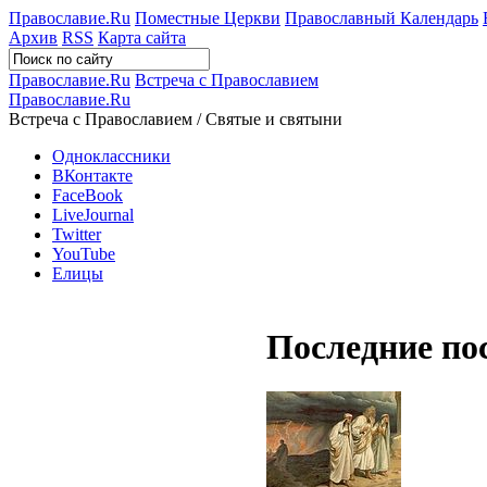
Православие.Ru
Поместные Церкви
Православный Календарь
Архив
RSS
Карта сайта
Православие.Ru
Встреча с Православием
Православие.Ru
Встреча с Православием / Святые и святыни
Одноклассники
ВКонтакте
FaceBook
LiveJournal
Twitter
YouTube
Елицы
Последние по