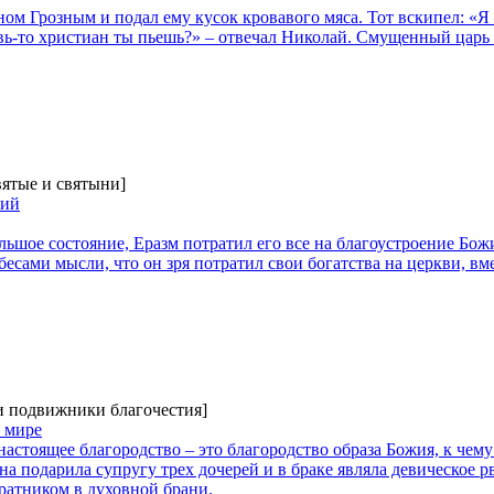
ом Грозным и подал ему кусок кровавого мяса. Тот вскипел: «Я 
ь-то христиан ты пьешь?» – отвечал Николай. Смущенный царь п
вятые и святыни]
кий
льшое состояние, Еразм потратил его все на благоустроение Бож
есами мысли, что он зря потратил свои богатства на церкви, вме
 и подвижники благочестия]
в мире
настоящее благородство – это благородство образа Божия, к чем
а подарила супругу трех дочерей и в браке являла девическое рв
оратником в духовной брани.