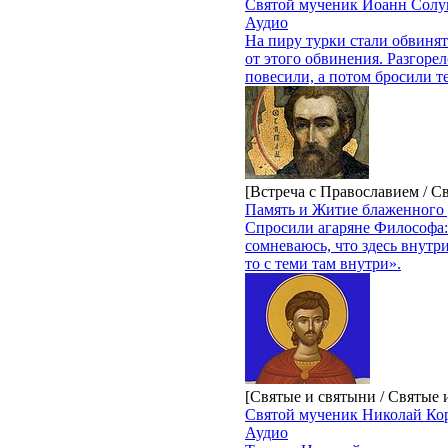
Святой мученик Иоанн Солу
Аудио
На пиру турки стали обвинят
от этого обвинения. Разгорел
повесили, а потом бросили те
[Встреча с Православием / С
Память и Житие блаженного 
Спросили агаряне Философа: 
сомневаюсь, что здесь внутри
то с теми там внутри».
[Святые и святыни / Святые
Святой мученик Николай К
Аудио