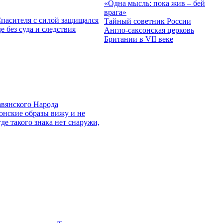
«Одна мысль: пока жив – бей
врага»
Спасителя с силой защищался
Тайный советник России
е без суда и следствия
Англо-саксонская церковь
Британии в VII веке
авянского Народа
онские образы вижу и не
де такого знака нет снаружи,