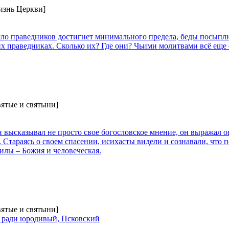
изнь Церкви]
сло праведников достигнет минимального предела, беды посыплю
х праведниках. Сколько их? Где они? Чьими молитвами всё еще
вятые и святыни]
высказывал не просто свое богословское мнение, он выражал о
 Стараясь о своем спасении, исихасты видели и сознавали, что п
силы – Божия и человеческая.
вятые и святыни]
 ради юродивый, Псковский