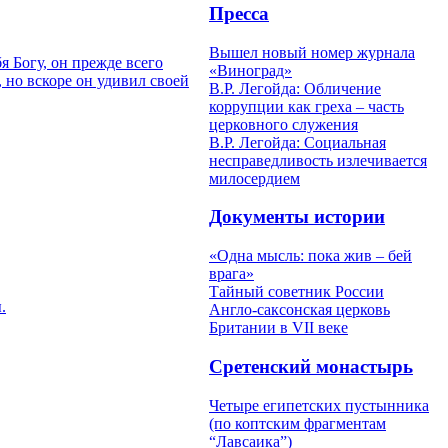
Пресса
Вышел новый номер журнала
я Богу, он прежде всего
«Виноград»
 но вскоре он удивил своей
В.Р. Легойда: Обличение
коррупции как греха – часть
церковного служения
В.Р. Легойда: Социальная
несправедливость излечивается
милосердием
Документы истории
«Одна мысль: пока жив – бей
врага»
Тайный советник России
.
Англо-саксонская церковь
Британии в VII веке
Сретенский монастырь
Четыре египетских пустынника
(по коптским фрагментам
“Лавсаика”)