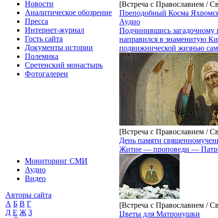
Новости
[Встреча с Православием / С
Аналитическое обозрение
Преподобный Косма Яхромс
Пресса
Аудио
Интернет-журнал
Подчинившись загадочному го
Гость сайта
направился в знаменитую Кие
Документы истории
подвижнической жизнью сам
Полемика
Сретенский монастырь
Фотогалереи
[Встреча с Православием / С
День памяти священномучени
Житие — проповеди — Патри
Мониторинг СМИ
Аудио
Видео
Авторы сайта
А
Б
В
Г
[Встреча с Православием / С
Д
Е
Ж
З
Цветы для Матронушки