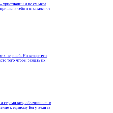
– христианин и не ем мяса
ришел в себя и отказался от
иих церквей. Но вскоре его
сто того чтобы раздать их
у и стремилась, облачившись в
ение к единому Богу, ведя за