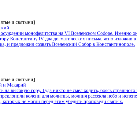
вятые и святыни]
ский
 осуждении монофелитства на VI Вселенском Соборе. Именно он
ору Константину IV два догматических письма, ясно изложив в
ека, и предложил созвать Вселенский Собор в Константинополе.
вятые и святыни]
й и Макарий
 на высокую гору. Туда никто не смел ходить, боясь страшного з
 преклонили колени для молитвы, молния рассекла небо и испеп
, которых не могли перед этим убедить проповеди святых.