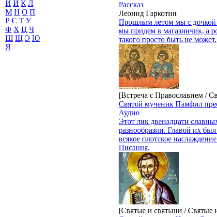
И
Й
К
Л
Рассказ
М
Н
О
П
Леонид Гаркотин
Р
С
Т
У
Прошлым летом мы с дочкой и
Ф
Х
Ц
Ч
мы придем в магазинчик, а р
Ш
Щ
Э
Ю
такого просто быть не может.
Я
[Встреча с Православием / С
Святой мученик Памфил прес
Аудио
Этот лик двенадцати славных
разнообразии. Главой их бы
всякое плотское наслаждени
Писания.
[Святые и святыни / Святые